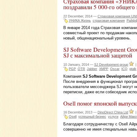
Страховая компания «УНИКА
поздравили 5 000-го общего 
22 December, 2014 —
Страховая компания UN
УНИКА Жизнь
страховая компания
Райфф
В январе 2014 года Страховая компа
совместный проект по продажам накоп
новый, общенациональный уровень.
SJ Software Development Gr
SJ с максимальной защитой
10 January, 2014 —
SJ Development group
PGP
OTR
Jabber
XMPP
Oscar
ICQ
gtalk
Компания
SJ Software Development G
После внедрения в функционал прог
пользователи мессенджера SJ могут н
переписки, даже если собеседник исп
Osell помог японской выпуск
16 December, 2013 —
DinoDirect China Ltd
Osell
успешный бизнес
услуги
Айри Мако
Благодаря сотрудничеству с Osell Айр
совершенно не имея специальных навы