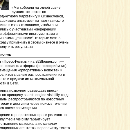
«Мы собрали на одной сцене
лучших экспертов по
джетному маркетингу и бизнесменов,
едривших инструменты партизанского
инга в своих компаниях, чтобы они
лись с участниками конференции
и эффективными инструментами и
и яркими „фишками“, которые можно
сразу применить в своем бизнесе и очень
получить результат»
ТФОРМЕ
 «Пресс-Релизы» на B2Blogger.com —
-релизная платформа (релизоприёмник)
азмещения корпоративных новостей и
релизов с целью распространения их в
ете и придачи им максимальной
сти в Сети.
орма позволяет размещать пресс-
 по принципу search engine visibility, когда
иалы распространяются по новостным
торам и доступны через поиск в течение
са после размещения.
щение корпоративных пресс-релизов по
пу media visibility гарантирует
остранение материала по каналам
ационных агентств и перепечатку текста