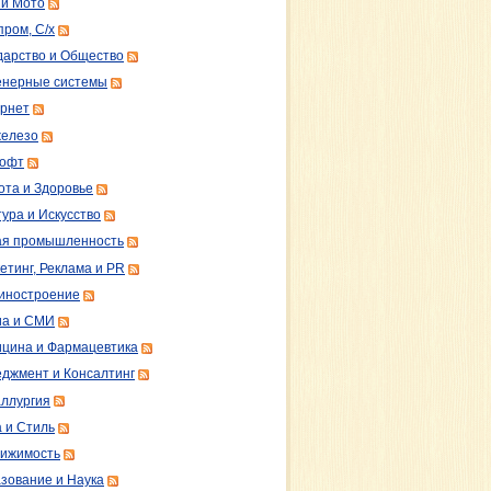
 и Мото
пром, С/х
дарство и Общество
нерные системы
рнет
железо
софт
ота и Здоровье
тура и Искусство
ая промышленность
етинг, Реклама и PR
иностроение
а и СМИ
цина и Фармацевтика
джмент и Консалтинг
ллургия
 и Стиль
ижимость
зование и Наука