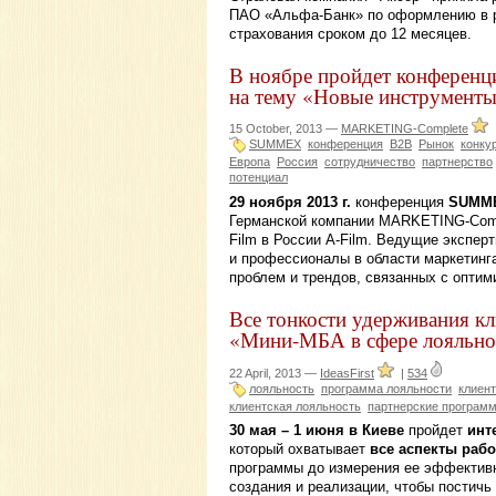
ПАО «Альфа-Банк» по оформлению в р
страхования сроком до 12 месяцев.
В ноябре пройдет конферен
на тему «Новые инструменты
15 October, 2013 —
MARKETING-Complete
SUMMEX
конференция
B2B
Рынок
конку
Европа
Россия
сотрудничество
партнерство
потенциал
29 ноября 2013 г.
конференция
SUMM
Германской компании MARKETING-Compl
Film в России A-Film. Ведущие экспе
и профессионалы в области маркетинг
проблем и трендов, связанных с опти
Все тонкости удерживания кл
«Мини-МБА в сфере лояльно
22 April, 2013 —
IdeasFirst
|
534
лояльность
программа лояльности
клиент
клиентская лояльность
партнерские програм
30 мая – 1 июня в Киеве
пройдет
инт
который охватывает
все аспекты раб
программы до измерения ее эффективн
создания и реализации, чтобы постичь