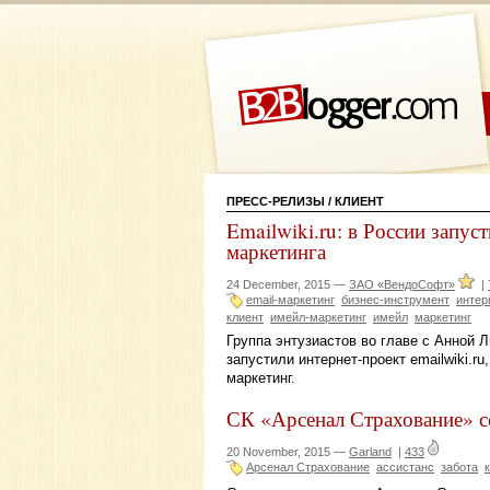
ПРЕСС-РЕЛИЗЫ
/ КЛИЕНТ
Emailwiki.ru: в России запу
маркетинга
24 December, 2015 —
ЗАО «ВендоСофт»
|
email-маркетинг
бизнес-инструмент
интер
клиент
имейл-маркетинг
имейл
маркетинг
Группа энтузиастов во главе с Анной 
запустили интернет-проект emailwiki.r
маркетинг.
СК «Арсенал Страхование» со
20 November, 2015 —
Garland
|
433
Арсенал Страхование
ассистанс
забота