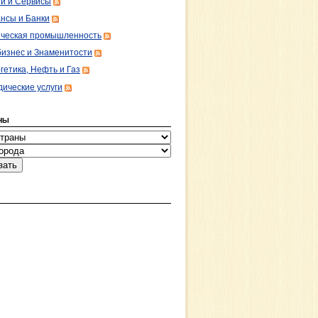
ги и Сервисы
нсы и Банки
ческая промышленность
изнес и Знаменитости
гетика, Нефть и Газ
ические услуги
НЫ