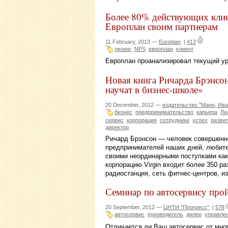
Более 80% действующих кли
Европлан своим партнерам
11 February, 2013 —
Europlan
|
413
лизинг
NPS
европлан
клиент
Европлан проанализировал текущий ур
Новая книга Ричарда Брэнсона
научат в бизнес-школе»
20 December, 2012 —
издательство "Манн, Ива
бизнес
предпринимательство
карьера
Ли
сервис
корпорация
сотрудники
успех
разви
директор
Ричард Брэнсон — человек совершенн
предпринимателей наших дней, любит
своими неординарными поступками как 
корпорацию Virgin входит более 350 р
радиостанция, сеть фитнес-центров, из
Семинар по автосервису прой
20 September, 2012 —
ЦНТИ "Прогресс"
|
578
автосервис
руководитель
дилер
управле
Отличается ли Ваш автосервис от мног