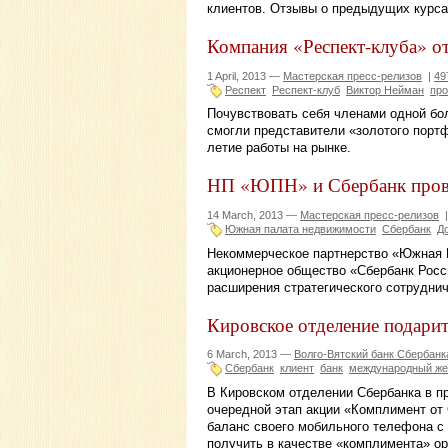
клиентов. Отзывы о предыдущих курса
Компания «Респект-клуба» от
1 April, 2013 —
Мастерская пресс-релизов
|
49
Респект
Респект-клуб
Виктор Нейман
про
Почувствовать себя членами одной бо
смогли представители «золотого портф
летие работы на рынке.
НП «ЮПН» и Сбербанк пров
14 March, 2013 —
Мастерская пресс-релизов
Южная палата недвижимости
Сбербанк
Д
Некоммерческое партнерство «Южная 
акционерное общество «Сбербанк Росс
расширения стратегического сотрудни
Кировское отделение подари
6 March, 2013 —
Волго-Вятский банк Сбербанк
Сбербанк
клиент
банк
международный же
В Кировском отделении Сбербанка в п
очередной этап акции «Комплимент от 
баланс своего мобильного телефона 
получить в качестве «комплимента» о