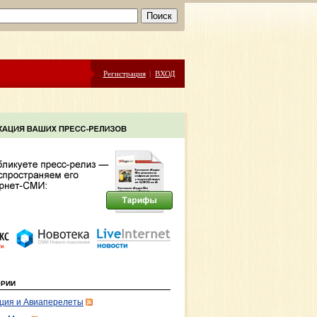
Регистрация
|
ВХОД
ОРИИ
ция и Авиаперелеты