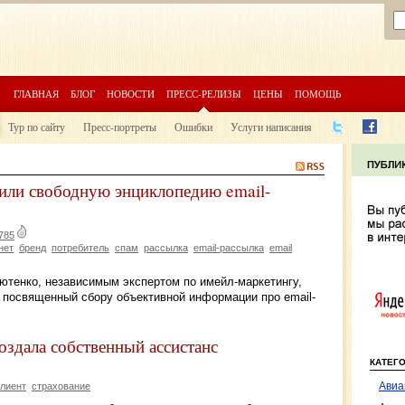
ГЛАВНАЯ
БЛОГ
НОВОСТИ
ПРЕСС-РЕЛИЗЫ
ЦЕНЫ
ПОМОЩЬ
Тур по сайту
Пресс-портреты
Ошибки
Услуги написания
стили свободную энциклопедию email-
785
нет
бренд
потребитель
спам
рассылка
email-рассылка
email
Лютенко, независимым экспертом по имейл-маркетингу,
u, посвященный сбору объективной информации про email-
здала собственный ассистанс
КАТЕГ
Авиа
клиент
страхование