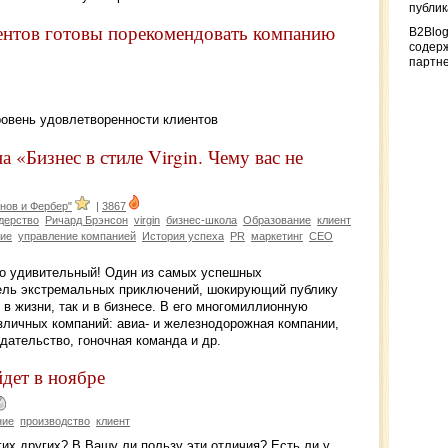
публи
ентов готовы порекомендовать компанию
B2Blog
содер
партн
овень удовлетворенности клиентов
 «Бизнес в стиле Virgin. Чему вас не
нов и Фербер"
|
3867
дерство
Ричард Брэнсон
virgin
бизнес-школа
Образование
клиент
тие
управление компанией
История успеха
PR
маркетинг
CEO
о удивительный! Один из самых успешных
ель экстремальных приключений, шокирующий публику
в жизни, так и в бизнесе. В его многомиллионную
азличных компаний: авиа- и железнодорожная компании,
дательство, гоночная команда и др.
дет в ноябре
ние
производство
клиент
их других? В Вашу ли пользу эти отличия? Есть ли у