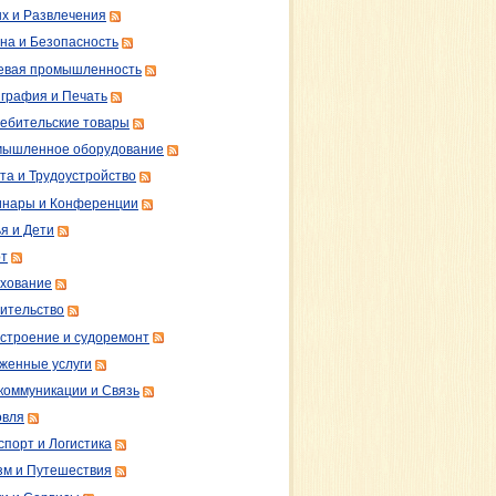
х и Развлечения
на и Безопасность
вая промышленность
графия и Печать
ебительские товары
ышленное оборудование
та и Трудоустройство
нары и Конференции
я и Дети
т
хование
ительство
строение и судоремонт
женные услуги
коммуникации и Связь
овля
спорт и Логистика
зм и Путешествия