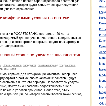
ание» в начале ноября зарегистрировала собственную
Авто
систанс», которая будет заниматься круглосуточной
Агро
дицинского страхования.
Госу
комфортными условия по ипотеке.
Инже
Инте
ИТ: 
ипотеки в РОСАВТОБАНКе составляет 20 лет, а
ИТ: 
еобходимый для получения ипотечного кредита снижен
Крас
о проще и комфортней оформить кредит на квартиру в
пить апартаменты.
Куль
Легк
л новый сервис по уведомлению клиентов
Марк
Маш
к
Ольга Гулькова
овердрафт
льготный период
уведомление
usb
USB Bank
Меди
 SMS-сервисе для нотификации клиентов. Теперь все
Меди
рдрафтом в рамках своих карточных пакетов, будут
Мене
о окончания льготного периода. Пользователь услугой
ение, может ли он погасить задолженность еще в
Мета
о позже с уплатой процентов. Более того, SMS-
Мода
 о транзакции, по которой заканчивается такой период,
Недв
Обра