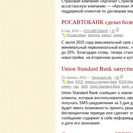
Страховая компания «Арсенал Страхов
ассистанскую компанию — «Арсенал Ас
поддержкой клиентов по договорам ме
РОСАВТОБАНК сделал более 
8 July, 2015 —
РОСАВТОБАНК
|
37
Росавтобанк
ипотека
клиент
кредит
С июля 2015 года максимальный срок 
минимальный первоначальный взнос, н
до 25%. Благодаря этому, теперь стал
новостройке, на вторичном рынке и ку
Union Standard Bank запусти
21 January, 2015 —
Targentum ltd.
|
55
банк
ЮСБ
юнион стандард банк
ЮСБ Бан
клиент
смс
SMS
Union Standard Bank
bank. 
Union Standard Bank сообщает о новом
клиенты, которые воспользовались ове
получать SMS-уведомления за 3 дня д
будет иметь возможность принять реш
беспроцентном периоде или сделает эт
сообщение содержит в себе информацию
и дате его окончания.