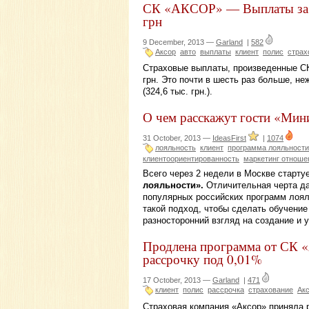
СК «АКСОР» — Выплаты за 9 
грн
9 December, 2013 —
Garland
|
582
Аксор
авто
выплаты
клиент
полис
страх
Страховые выплаты, произведенные СК
грн. Это почти в шесть раз больше, н
(324,6 тыс. грн.).
О чем расскажут гости «Мин
31 October, 2013 —
IdeasFirst
|
1074
лояльность
клиент
программа лояльности
клиентоориентированность
маркетинг отноше
Всего через 2 недели в Москве старту
лояльности».
Отличительная черта да
популярных российских программ лояль
такой подход, чтобы сделать обучени
разносторонний взгляд на создание и
Продлена программа от СК «
рассрочку под 0,01%
17 October, 2013 —
Garland
|
471
клиент
полис
рассрочка
страхование
Ак
Страховая компания «Аксор» приняла 