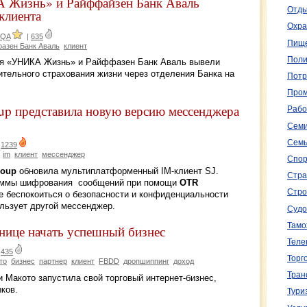
 Жизнь» и Райффайзен Банк Аваль
Отды
клиента
Охра
IQA
|
635
Пище
азен Банк Аваль
клиент
Поли
ния «УНИКА Жизнь» и Райффазен Банк Аваль вывели
ительного страхования жизни через отделения Банка на
Потр
Пром
oup представила новую версию мессенджера
Рабо
Семи
Семь
|
1239
im
клиент
мессенджер
Спор
roup
обновила мультиплатформенный IM-клиент SJ.
Стра
раммы шифрования сообщений при помощи
OTR
Стро
е беспокоиться о безопасности и конфиденциальности
ользует другой мессенджер.
Судо
Тамо
нице начать успешный бизнес
Теле
|
435
Торг
то
бизнес
партнер
клиент
FBDD
дропшиппинг
доход
Тран
и Макото запустила свой торговый интернет-бизнес,
ков.
Тури