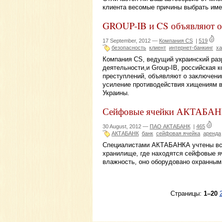
клиента весомые причины выбрать им
GROUP-IB и CS объявляют о
17 September, 2012 —
Компания CS
|
519
безопасность
клиент
интернет-банкинг
ха
Компания CS, ведущий украинский раз
деятельности,и Group-IB, российская
преступлений, объявляют о заключени
усиление противодействия хищениям в 
Украины.
Сейфовые ячейки АКТАБАНК
30 August, 2012 —
ПАО АКТАБАНК
|
465
АКТАБАНК
банк
сейфовая ячейка
аренда
Специалистами АКТАБАНКА учтены все 
хранилище, где находятся сейфовые я
влажность, оно оборудовано охранным
Страницы:
1–20