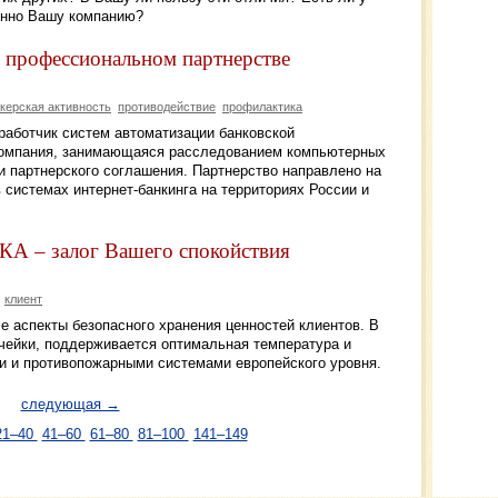
енно Вашу компанию?
 профессиональном партнерстве
керская активность
противодействие
профилактика
работчик систем автоматизации банковской
 компания, занимающаяся расследованием компьютерных
и партнерского соглашения. Партнерство направлено на
системах интернет-банкинга на территориях России и
А – залог Вашего спокойствия
клиент
аспекты безопасного хранения ценностей клиентов. В
чейки, поддерживается оптимальная температура и
и и противопожарными системами европейского уровня.
следующая →
21–40
41–60
61–80
81–100
141–149