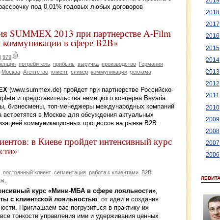
2019
ассрочку под 0,01% годовых любых договоров
2018
2017
ция SUMMEX 2013 при партнерстве A-Film
2016
 коммуникации в сфере B2B»
2015
|
979
2014
ренция
потребитель
прибыль
выручка
производство
Германия
2013
Москва
Агентство
клиент
спикер
коммуникации
реклама
2012
EX
(www.summex.de) пройдет при партнерстве Российско-
2011
ete и представительства немецкого концерна Bavaria
рты, бизнесмены, топ-менеджеры международных компаний
2010
а встретятся в Москве для обсуждения актуальных
2009
мизацией коммуникационных процессов на рынке B2B.
2008
иентов: в Киеве пройдет интенсивный курс
2007
сти»
2006
постоянный клиент
сегментация
работа с клиентами
B2B
ЛЕВИТ
мы.
енсивный курс «Мини-МБА в сфере лояльности»
,
оты с клиентской лояльностью
: от идеи и создания
ости. Приглашаем вас погрузиться в практику их
 все тонкости управления ими и удерживания ценных