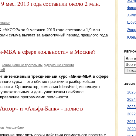
Услу
мес. 2013 года составили около 2 млн.
Фина
Хими
Шоуб
ование
 «АКСОР» за 9 месяцев 2013 года составили 1,9 млн.
Энер
ежели сумма выплат за аналогичный период прошлого года
Юрид
и-МБА в сфере лояльности» в Москве?
РЕГИО
коалиционные программы
удержание клиента
ний
ет
интенсивный трехдневный курс «Мини-МБА в сфере
нного курса – это обилие практики и разбор кейсов
АРХИВ
ности. Организатор, компания IdeasFirst, использует
е увлекательным и дать участникам наиболее
2025
 управление программами лояльности.
2024
Аксор» и «Альфа-Банк» - полис в
2023
2022
2021
сор
Альфа-банк
2020
решение продлить сроки действия совместного проекта с