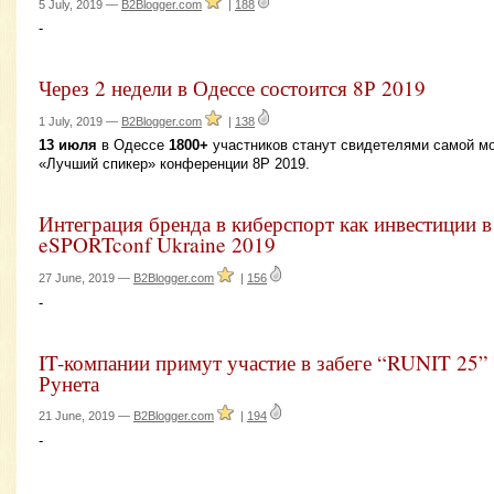
5 July, 2019 —
B2Blogger.com
|
188
-
Через 2 недели в Одессе состоится 8Р 2019
1 July, 2019 —
B2Blogger.com
|
138
13 июля
в Одессе
1800+
участников станут свидетелями самой мо
«Лучший спикер» конференции 8Р 2019.
Интеграция бренда в киберспорт как инвестиции в
eSPORTconf Ukraine 2019
27 June, 2019 —
B2Blogger.com
|
156
-
IT-компании примут участие в забеге “RUNIT 25” 
Рунета
21 June, 2019 —
B2Blogger.com
|
194
-