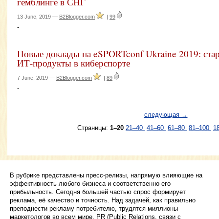
гемблинге в СНГ
13 June, 2019 —
B2Blogger.com
|
99
-
Новые доклады на eSPORTconf Ukraine 2019: ста
ИТ-продукты в киберспорте
7 June, 2019 —
B2Blogger.com
|
89
-
следующая →
Страницы:
1–20
21–40
41–60
61–80
81–100
1
В рубрике представлены пресс-релизы, напрямую влияющие на
эффективность любого бизнеса и соответственно его
прибыльность. Сегодня большей частью спрос формирует
реклама, её качество и точность. Над задачей, как правильно
преподнести рекламу потребителю, трудятся миллионы
маркетологов во всем мире. PR (Public Relations, связи с