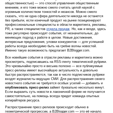
общественностью) — это способ управления общественным
мнением, и его тоже можно смело считать целой наукой с
огромным количеством тонкостей и нюансов. Можно смело
сказать, что ни одна сфера деятельности никогда не останется
без прибыли, если конечный продукт на рынке позиционируют
профессиональные специалисты в области маркетинга, рекламы,
PR, а также специалистов
отдела продаж
. Но, как и везде, здесь
тоже регулярно происходят события, от незначительных, до
меняющих подход к работе в целом. Новые достижения,
интересные предложения, уловки конкурентов — для успешной
работы всегда необходимо быть на гребне волны новостей.
Именно такую возможность предлагает B2Blogger.com.
Все новейшие события в отрасли рекламы и маркетинга можно
просмотреть, подписавшись на RSS-ленту тематической рубрики.
Это чрезвычайно просто и весьма полезно — все публикуемые
пресс-релизы имеют высочайшую актуальность и довольно
быстро распространяются, так как в число подписчиков рубрики
входят журналисты ведущих СМИ. Для распространения своего
новостного события не требуется особых усилий — добавить и
опубликовать пресс-релиз
займет буквально несколько минут.
Если выразить суть новости в лаконичной форме не получается
самостоятельно, на помощь всегда придет команда опытных
копирайтеров ресурса.
Распространение пресс-релизов происходит обычно в
геометрической прогрессии, а B2Blogger.com — это её начало.