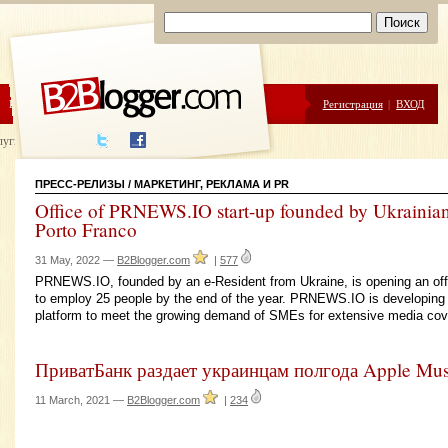
ЦЕНЫ
ПОМОЩЬ
Регистрация
|
ВХОД
луги написания
ПРЕСС-РЕЛИЗЫ
/
МАРКЕТИНГ, РЕКЛАМА И PR
Office of PRNEWS.IO start-up founded by Ukrainian
Porto Franco
31 May, 2022 —
B2Blogger.com
|
577
PRNEWS.IO, founded by an e-Resident from Ukraine, is opening an offic
to employ 25 people by the end of the year. PRNEWS.IO is developing 
platform to meet the growing demand of SMEs for extensive media cov
ПриватБанк раздает украинцам полгода Apple Mus
11 March, 2021 —
B2Blogger.com
|
234