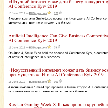
«Штучний інтелект може дати бізнесу конкурентн
AI Conference Kyiv 2019
18 June, 2019 —
B2Blogger.com
|
121
4 червня компанія Smile-Expo провела в Києві другу AI Conference
використання штучного інтелекту в бізнесі.
Artificial Intelligence Can Give Business Competitiv
AI Conference Kyiv 2019
18 June, 2019 —
B2Blogger.com
|
79
On June 4, Smile-Expo held the second AI Conference Kyiv, a conferenc
of artificial intelligence in businesses.
«Искусственный интеллект может дать бизнесу ко
преимущество». Итоги AI Conference Kyiv 2019
18 June, 2019 —
B2Blogger.com
|
301
4 июня компания Smile-Expo провела в Киеве вторую AI Conferenc
использовании искусственного интеллекта в бизнесе.
Russian Gaming Week XIII: как прошло крупнейш