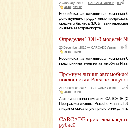
25 January, 2017 —
CARCADE Лизинг
|
83
авто
лизинг
Российская автолизинговая компания 
действующие продуктовые предложения
среднего бизнеса (МСБ), заинтересов
лизинге автотранспорта.
Определен ТОП-3 моделей N
23 December, 2016 —
CARCADE Лизинг
|
90
авто
лизинг
Российская автолизинговая компания
предпринимателей на автомобили Niss
Премиум-лизинг автомобил
поклонникам Porsche новую
21 December, 2016 —
CARCADE Лизинг
|
134
авто
лизинг
Автолизинговая компания CARCADE (ОО
Программы лизинга Porsche Financial
лицам специальную привилегию для по
CARCADE привлекла кредит
рублей