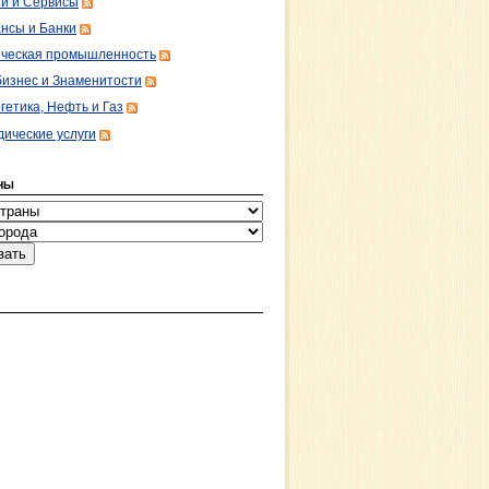
ги и Сервисы
нсы и Банки
ческая промышленность
изнес и Знаменитости
гетика, Нефть и Газ
ические услуги
НЫ