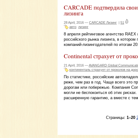
CARCADE подтвердила свои 
лизинга
28 April, 2016 —
CARCADE Лизинг
|
51
авто
лизинг
8 апреля рейтинговое агентство RAEX 
российского рынка лизинга, в котором
компаний-лизингодателей по итогам 20
Continental страхует от прок
21 April, 2016 —
AVANGARD Global Communicati
континенталь страхует от проколов на дор
По статистике, российские автовладел
реже, чем раз в год. Чаще всего это 
дорогам или побережью. Компания Cont
могли не беспокоиться об этих рисках
расширенную гарантию, а вместе с те
Страницы:
1–20