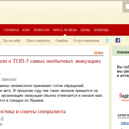
ГЛАВНАЯ
БЛОГ
НОВОСТИ
ПРЕСС-РЕЛИЗЫ
ЦЕНЫ
ПОМОЩЬ
Тур по сайту
Пресс-портреты
Ошибки
Услуги написания
али о ТОП-3 самых необычных эвакуациях
эвакуатор
ина» ежемесячно принимает сотни обращений,
 авто. В прошлом году пик таких звонков пришелся на
 организацию эвакуации обычно отмечается в начале мая,
ся в поездки по Украине.
истика и советы специалиста
КАТЕГ
Авиа
ор