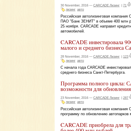
30 November, 2016 —
CARCADE Лизинг
|
71
лизинг
авто
Российская автолизинговая компания
ПАО "Банк ЗЕНИТ" в объеме 400 млн 
25 ноября. CARCADE направит кредитн
автомобилей.
CARCADE инвестировала 900 
малого и среднего бизнеса С
28 November, 2016 —
CARCADE Лизинг
|
123
лизинг
авто
С начала года CARCADE инвестировала
среднего бизнеса Санкт-Петербурга.
Программа полного цикла:
возможности для обновления
23 November, 2016 —
CARCADE Лизинг
|
287
лизинг
авто
Российская автолизинговая компания
программу по обновлению автопарков м
CARCADE приобрела для тра
более 400 млн рублей