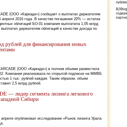
публи
B2Blog
содер
CADE (ООО «Каркаде») сообщает о выплатах держателям
партн
 апреля 2016 года. В качестве погашения 20% — остатка
ентных облигаций БО-01 компания выплатила 1,05 млрд
т выплатил держателям облигаций в качестве дохода по
д рублей для финансирования новых
ентами
 CARCADE (ООО «Каркаде») в полном объеме разместила
02. Компания реализовала по открытой подписке на ММВБ
стью 1 тыс. рублей каждая. Таким образом, объем
тавил 2,5 млрд рублей.
E — лидер сегмента лизинга легкового
 Западной Сибири
в апреле опубликовал исследование «Рынок лизинга Урала
а.