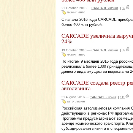
21 October, 2016 —
CARCADE Лизинг
|
82
лизинг
авто
С начала 2016 года CARCADE приобре
более 400 млн рублей.
CARCADE увеличила выручку
24%
19 October, 2016 —
CARCADE Лизинг
|
89
лизинг
авто
По итогам 9 месяцев 2016 года росси
реализовала более 1000 принадлежащи
данного вида имущества выросла на 2
CARCADE создала реестр ре
автолизинга
31 August, 2016 —
CARCADE Лизинг
|
111
авто
лизинг
Российская автолизинговая компания
действующих в регионах РФ программа
Программы предусматривают возмещен
аренде коммерческого транспорта. Кл
субсидирования лизинга в специальном