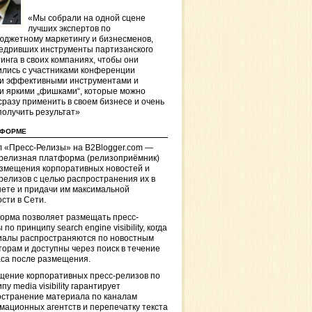
«Мы собрали на одной сцене
лучших экспертов по
джетному маркетингу и бизнесменов,
едривших инструменты партизанского
инга в своих компаниях, чтобы они
лись с участниками конференции
и эффективными инструментами и
и яркими „фишками“, которые можно
сразу применить в своем бизнесе и очень
получить результат»
ТФОРМЕ
 «Пресс-Релизы» на B2Blogger.com —
-релизная платформа (релизоприёмник)
азмещения корпоративных новостей и
релизов с целью распространения их в
ете и придачи им максимальной
сти в Сети.
орма позволяет размещать пресс-
 по принципу search engine visibility, когда
иалы распространяются по новостным
торам и доступны через поиск в течение
са после размещения.
щение корпоративных пресс-релизов по
пу media visibility гарантирует
остранение материала по каналам
ационных агентств и перепечатку текста