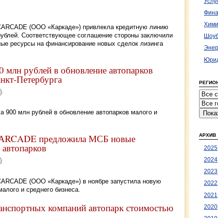
Услу
Фина
Хими
 CARCADE (ООО «Каркаде») привлекла кредитную линию
рублей. Соответствующее соглашение стороны заключили
Шоуб
ые ресурсы на финансирование новых сделок лизинга
Энер
Юрид
млн рублей в обновление автопарков
анкт-Петербурга
РЕГИО
 900 млн рублей в обновление автопарков малого и
АРХИВ
 САRCADE предложила МСБ новые
 автопарков
2025
2024
2023
 CARCADE (ООО «Каркаде») в ноябре запустила новую
2022
алого и среднего бизнеса.
2021
нспортных компаний автопарк стоимостью
2020