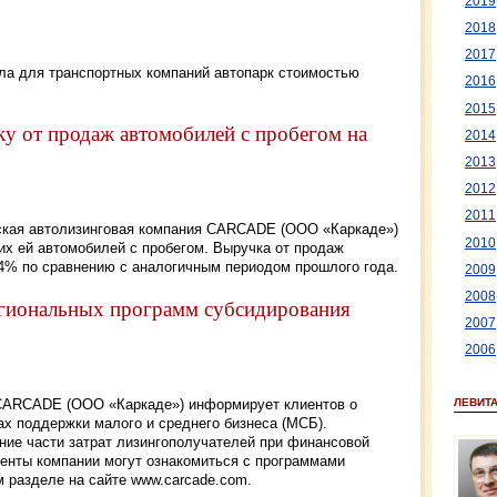
2019
2018
2017
ла для транспортных компаний автопарк стоимостью
2016
2015
 от продаж автомобилей с пробегом на
2014
2013
2012
2011
йская автолизинговая компания CARCADE (ООО «Каркаде»)
2010
х ей автомобилей с пробегом. Выручка от продаж
4% по сравнению с аналогичным периодом прошлого года.
2009
2008
гиональных программ субсидирования
2007
2006
ЛЕВИТ
 CARCADE (ООО «Каркаде») информирует клиентов о
х поддержки малого и среднего бизнеса (МСБ).
ие части затрат лизингополучателей при финансовой
иенты компании могут ознакомиться с программами
 разделе на сайте www.carcade.com.