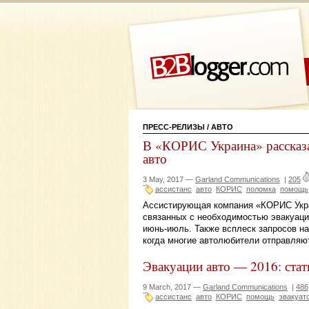
ПРЕСС-РЕЛИЗЫ
/ АВТО
В «КОРИС Украина» рассказ
авто
3 May, 2017 —
Garland Communications
|
205
ассистанс
авто
КОРИС
поломка
помощь
Ассистирующая компания «КОРИС Укра
связанных с необходимостью эвакуации
июнь-июль. Также всплеск запросов на
когда многие автолюбители отправляют
Эвакуации авто — 2016: стат
9 March, 2017 —
Garland Communications
|
486
ассистанс
авто
КОРИС
помощь
эвакуат