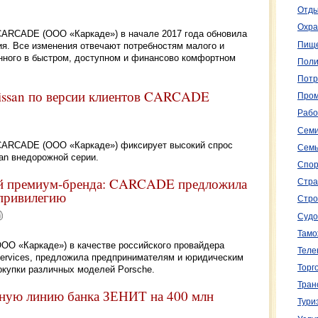
Отды
Охра
CARCADE (ООО «Каркаде») в начале 2017 года обновила
Пище
. Все изменения отвечают потребностям малого и
анного в быстром, доступном и финансово комфортном
Поли
Потр
issan по версии клиентов CARCADE
Пром
Рабо
Семи
 CARCADE (ООО «Каркаде») фиксирует высокий спрос
Семь
an внедорожной серии.
Спор
ей премиум-бренда: CARCADE предложила
Стра
 привилегию
Стро
Судо
Тамо
О «Каркаде») в качестве российского провайдера
Теле
 Services, предложила предпринимателям и юридическим
Торг
купки различных моделей Porsche.
Тран
ную линию банка ЗЕНИТ на 400 млн
Тури