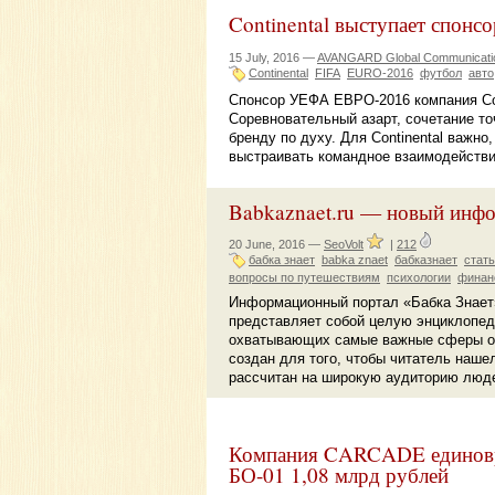
Continental выступает спонс
15 July, 2016 —
AVANGARD Global Communicati
Continental
FIFA
EURO-2016
футбол
авто
Спонсор УЕФА ЕВРО-2016 компания Con
Соревновательный азарт, сочетание то
бренду по духу. Для Continental важно
выстраивать командное взаимодействи
Babkaznaet.ru — новый инфо
20 June, 2016 —
SeoVolt
|
212
бабка знает
babka znaet
бабказнает
стать
вопросы по путешествиям
психологии
финан
Информационный портал «Бабка Знает»
представляет собой целую энциклопед
охватывающих самые важные сферы об
создан для того, чтобы читатель наше
рассчитан на широкую аудиторию люде
Компания CARCADE единовре
БО-01 1,08 млрд рублей