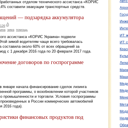
Авто
 обработанных отделом технического ассистанса «КОРИС
14% составили эвакуации транспортных средств.
Агро
Госу
щений — подзарядка аккумулятора
Инже
126
Инте
ина
зима
помощь
ИТ: 
кого ассистанса «КОРИС Украина» подвели
 Этой зимой водителям чаще всего требовалась
ИТ: 
а составила около 60% от всех обращений за
Крас
д с 1 декабря 2016 года по 20 февраля 2017 года.
Куль
чение договоров по госпрограмме
Легк
Марк
Маш
Меди
 январе начала финансирование сделок лизинга
Меди
венной программы, о возобновлении которой участников
о промышленности и торговли. Условия госпрограммы
Мене
г произведенных в России коммерческих автомобилей
Мета
я 2016 года).
Мода
истики финансовых продуктов под
Недв
Обра