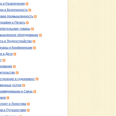
х и Развлечения
на и Безопасность
вая промышленность
графия и Печать
ебительские товары
ышленное оборудование
та и Трудоустройство
нары и Конференции
я и Дети
т
хование
ительство
строение и судоремонт
женные услуги
коммуникации и Связь
овля
спорт и Логистика
зм и Путешествия