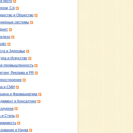
 и Мото
пром, С/х
дарство и Общество
нерные системы
рнет
железо
софт
ота и Здоровье
тура и Искусство
ая промышленность
етинг, Реклама и PR
иностроение
а и СМИ
цина и Фармацевтика
джмент и Консалтинг
ллургия
 и Стиль
ижимость
зование и Наука