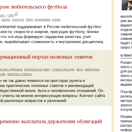
ором любительского футбола
ons
|
290
малобю
шины
спонсор
Лига
поддержка
спорт
уже вн
маркет
tinental поддерживает в России любительский футбол.
подели
чности, скорости и энергии, присущие футболу, близки
самым
, что эта игра формирует лидерские качества, учит
самым
е, вырабатывает слаженность и внутреннюю дисциплину.
будет 
скоро 
рмационный портал полезных советов
О ПЛА
Раздел
пресс
и про здоровье
вопросы по дому
статьи про еду
авто
животных
для р
сам
вопросы ответы
пресс-
 не так давно появился на просторах рунета и
интерн
видимо
ию практических полезных советов и рекомендаций,
щественной жизни, быта и человеческих отношений. Он
Платф
л ответы на многие интересующие вопросы. Контент сайта
релизы
й различных возрастов и увлечений.
матер
агрега
получа
Разме
менно выплатила держателям облигаций
принци
распр
информ