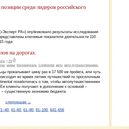
позиции среди лидеров российского
(«Эксперт РА») опубликовало результаты исследования
 представлены ключевые показатели деятельности 110
15 года.
олов на дорогах.
ons
|
29
огах
шины
Континенталь
Continental
авто
авто путешественники.
ьцы прокалывают шину раз в 17 500 км пробега, или чуть
происходит во время летних путешествий по проселочным
inental позаботилась о том, чтобы автопутешественники
. Ее клиенты получают в дополнение к основной –
м – существенную экономию бюджета.
следующая →
21–40
41–60
61–80
81–100
641–656