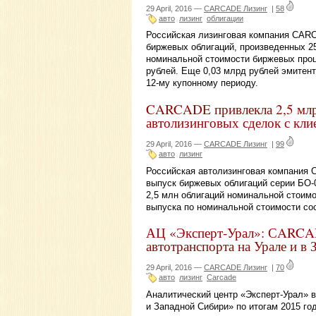
29 April, 2016 —
CARCADE Лизинг
|
58
авто
лизинг
облигации
Российская лизинговая компания CAR
биржевых облигаций, произведенных 25
номинальной стоимости биржевых проц
рублей. Еще 0,03 млрд рублей эмитен
12-му купонному периоду.
CARCADE привлекла 2,5 млр
автолизинговых сделок с кли
29 April, 2016 —
CARCADE Лизинг
|
99
авто
лизинг
Российская автолизинговая компания
выпуск биржевых облигаций серии БО-
2,5 млн облигаций номинальной стоимо
выпуска по номинальной стоимости сос
АЦ «Эксперт-Урал»: СARCAD
автотранспорта на Урале и в
29 April, 2016 —
CARCADE Лизинг
|
70
авто
лизинг
Carcade
Аналитический центр «Эксперт-Урал» 
и Западной Сибири» по итогам 2015 год