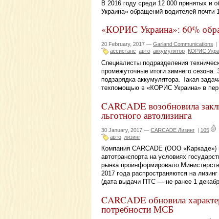
В 2016 году среди 12 000 принятых и
Украина» обращений водителей почти 
«КОРИС Украина»: 60% обра
20 February, 2017 —
Garland Communications
|
ассистанс
авто
аккумулятор
КОРИС Укра
Специалисты подразделения техничес
промежуточные итоги зимнего сезона.
подзарядка аккумулятора. Такая задач
техпомощью в «КОРИС Украина» в перио
CARCADE возобновила заклю
льготного автолизинга
30 January, 2017 —
CARCADE Лизинг
|
105
авто
лизинг
Компания CARCADE (ООО «Каркаде») в
автотранспорта на условиях государст
рынка проинформировало Министерств
2017 года распространяются на лизин
(дата выдачи ПТС — не ранее 1 декабр
CARCADE обновила характер
потребности МСБ