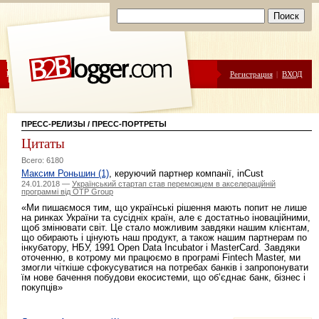
ЦЕНЫ
ПОМОЩЬ
Регистрация
|
ВХОД
ПРЕСС-РЕЛИЗЫ
/
ПРЕСС-ПОРТРЕТЫ
Цитаты
Всего: 6180
Максим Роньшин (1)
, керуючий партнер компанії, inCust
24.01.2018 —
Український стартап став переможцем в акселераційній
программі від OTP Group
«Ми пишаємося тим, що українські рішення мають попит не лише
на ринках України та сусідніх країн, але є достатньо іноваційними,
щоб змінювати світ. Це стало можливим завдяки нашим клієнтам,
що обирають і цінують наш продукт, а також нашим партнерам по
інкубатору, НБУ, 1991 Open Data Incubator і MasterCard. Завдяки
оточенню, в котрому ми працюємо в програмі Fintech Master, ми
змогли чіткіше сфокусуватися на потребах банків і запропонувати
їм нове бачення побудови екосистеми, що об’єднає банк, бізнес і
покупців»