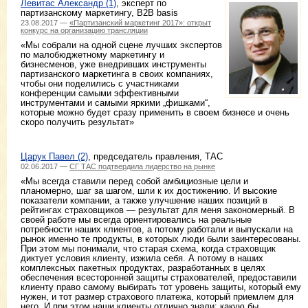
Левитас Александр (1)
, эксперт по
партизанскому маркетингу, B2B basis
23.08.2017 —
«Партизанский маркетинг 2017»: открыт
конкурс на организацию трансляции
«Мы собрали на одной сцене лучших экспертов
по малобюджетному маркетингу и
бизнесменов, уже внедривших инструменты
партизанского маркетинга в своих компаниях,
чтобы они поделились с участниками
конференции самыми эффективными
инструментами и самыми яркими „фишками“,
которые можно будет сразу применить в своем бизнесе и очень
скоро получить результат»
Царук Павел (2)
, председатель правления, ТАС
02.06.2017 —
СГ ТАС подтвердила лидерство на рынке
«Мы всегда ставили перед собой амбициозные цели и
планомерно, шаг за шагом, шли к их достижению. И высокие
показатели компании, а также улучшение наших позиций в
рейтингах страховщиков — результат для меня закономерный. В
своей работе мы всегда ориентировались на реальные
потребности наших клиентов, а потому работали и выпускали на
рынок именно те продукты, в которых люди были заинтересованы.
При этом мы понимали, что старая схема, когда страховщик
диктует условия клиенту, изжила себя. А потому в наших
комплексных пакетных продуктах, разработанных в целях
обеспечения всесторонней защиты страхователей, предоставили
клиенту право самому выбирать тот уровень защиты, который ему
нужен, и тот размер страхового платежа, который приемлем для
него. И при этом наши клиенты отлично знали: какую бы