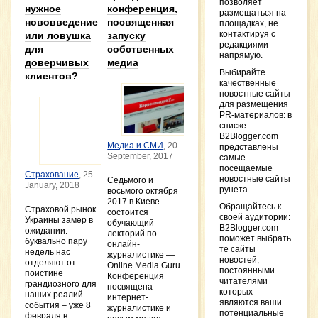
позволяет
нужное
конференция,
AirPo
размещаться на
нововведение
посвященная
AirPod
площадках, не
iSpac
контактируя с
или ловушка
запуску
Februa
редакциями
для
собственных
напрямую.
SEMA 
доверчивых
медиа
Redef
Выбирайте
клиентов?
Welln
качественные
Lands
новостные сайты
New Y
для размещения
Throu
PR-материалов: в
Semag
списке
Innov
B2Blogger.com
Februa
Медиа и СМИ
, 20
представлены
September, 2017
самые
Сове
посещаемые
опла
Страхование
, 25
новостные сайты
Седьмого и
с Mas
January, 2018
рунета.
восьмого октября
Novemb
2017 в Киеве
Обращайтесь к
Страховой рынок
Point
состоится
своей аудитории:
Украины замер в
отзы
обучающий
B2Blogger.com
ожидании:
впеч
лекторий по
поможет выбрать
буквально пару
26 Oct
онлайн-
те сайты
недель нас
журналистике —
новостей,
Каме
отделяют от
Online Media Guru.
постоянными
смар
поистине
Конференция
читателями
сайте
грандиозного для
посвящена
которых
– вы
наших реалий
интернет-
являются ваши
лучше
события – уже 8
журналистике и
потенциальные
Octobe
февраля в