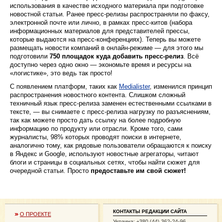
использования в качестве исходного материала при подготовке
start
by Uk
новостной статьи. Ранее пресс-релизы распространяли по факсу,
Resid
электронной почте или лично, в рамках пресс-китов (набора
open 
информационных материалов для представителей прессы,
Franc
которые выдаются на пресс-конференциях). Теперь вы можете
2022
размещать новости компаний в онлайн-режиме — для этого мы
Возм
подготовили
750 площадок куда добавить пресс-релиз
. Всё
веде
доступно через одно окно — экономьте время и ресурсы на
бизне
«логистике», это ведь так просто!
Евро
2022
С появлением платформ, таких как
Medialister
, изменился принцип
распространения новостного контента. Cлишком сложный
New
техничный язык пресс-релиза заменен естественными ссылками в
forth
тексте, — вы снимаете с пресс-релиза нагрузку по разъяснениям,
event
Fair 2
так как можете просто дать ссылку на более подробную
Vienn
информацию по продукту или отрасли. Кроме того, сами
2022
журналисты, 98% которых проводят поиски в интернете,
аналогично тому, как рядовые пользователи обращаются к поиску
Откр
расче
в Яндекс и Google, используют новостные агрегаторы, читают
счета
блоги и страницы в социальных сетях, чтобы найти сюжет для
бизне
очередной статьи. Просто
предоставьте им свой сюжет!
банке
Тинь
April, 
Стоит
завод
КОНТАКТЫ РЕДАКЦИИ САЙТА
О ПРОЕКТЕ
банко
Украина: +380 (44) 362-24-96