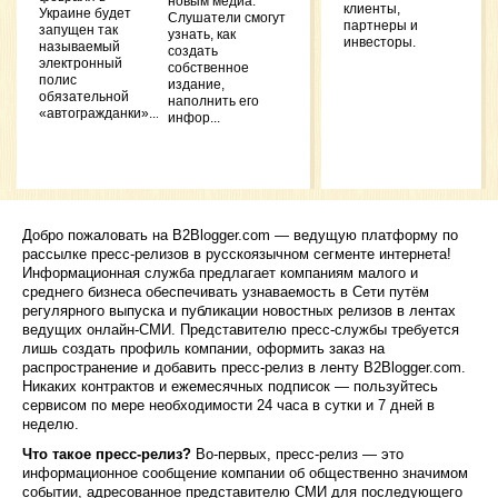
новым медиа.
клиенты,
Украине будет
Слушатели смогут
Step-
партнеры и
запущен так
узнать, как
Settin
инвесторы.
называемый
создать
Tutori
электронный
собственное
Power
полис
издание,
Integr
обязательной
наполнить его
Septem
«автогражданки»....
инфор...
Украи
беже
наход
через
плат
Jobli
9 Augu
Добро пожаловать на B2Blogger.com — ведущую платформу по
рассылке пресс-релизов в русскоязычном сегменте интернета!
Drago
Информационная служба предлагает компаниям малого и
отзы
среднего бизнеса обеспечивать узнаваемость в Сети путём
проек
зараб
регулярного выпуска и публикации новостных релизов в лентах
сети,
ведущих онлайн-СМИ. Представителю пресс-службы требуется
слот
лишь создать профиль компании, оформить заказ на
2022
распространение и добавить пресс-релиз в ленту B2Blogger.com.
Лучш
Никаких контрактов и ежемесячных подписок — пользуйтесь
игро
сервисом по мере необходимости 24 часа в сутки и 7 дней в
авто
неделю.
деньг
году
,
Что такое пресс-релиз?
Во-первых, пресс-релиз — это
информационное сообщение компании об общественно значимом
Office
событии, адресованное представителю СМИ для последующего
PRNE