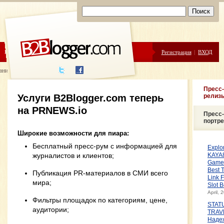
ЦЕНЫ
ПОМОЩЬ
Регистрация
|
ВХОД
ание пресс-релизов
Пресс-
Услуги B2Blogger.com теперь
релиз
на PRNEWS.io
Пресс-
портр
Широкие возможности для пиара:
Бесплатный пресс-рум с информацией для
Explo
журналистов и клиентов;
KAYA8
Game 
Best T
Публикация PR-материалов в СМИ всего
Link F
мира;
Slot 
April, 
Фильтры площадок по категориям, цене,
STAT
аудитории;
TRAV
Наде