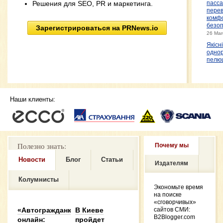
Решения для SEO, PR и маркетинга.
пасс
перев
комф
безо
Зарегистрироваться на PRNews.io
26 Mar
Якісні
однор
пелю
комфо
безпе
2024
Межк
Наши клиенты:
двери
обра
вним
выбор
Двер
Олим
Полезно знать:
Почему мы
Februa
Інтер
Новости
Блог
Статьи
Издателям
магаз
новий
Колумнисты
доско
Экономьте время
світі 
на поиске
Februa
«сговорчивых»
Порі
«Автогражданка»
В Киеве
сайтов СМИ:
функц
B2Blogger.com
онлайн:
пройдет
навуш