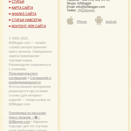
карту
СТАТЬИ
Skype: b2blogger
ребе
Email:
info@b2blogger.com
КАРТА САЙТА
Twitter:
@b2blogger
April, 
АНАЛИЗ САЙТА
Полу
СТАТЬИ НАВСЕГДА
IPhone
Android
креди
КОНТЕНТ ДЛЯ САЙТА
нали
банке
Тинь
© 2005−2025,
March,
B2Blogger.com — онлайн-
служба распространения
пресс-релизов. Официально
зарегистрированная
торговая марка.
Рекомендуем ознакомиться
с уловиями
Пользовательского
соглашения
и
Соглашения о
конфиденциальности
.
Использование материалов
разрешается при условии
ссылки (для интернет-
изданий — гиперссылки) на
B2Blogger.com.
Платформа по рассылке
пресс-релизов ☜❶☞
B2Blogger.com
› Идеально
подходит для тех случаев,
когда необходимо срочно