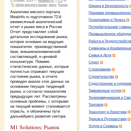
5 October, 2015 —
meatinfo.ru
|
172
обзор мясного рынка
мясо
Рынок
Охрана и Безопасность
Аналитики мясного портала
Пищевая промышленнос
Meatinfo.ru подготовили 72-й
Полиграфия и Печать
ежемесячный аналитический
отчет о рынке мяса в России.
Потребительские товар
Отчет представляет собой
Промышленное оборудо
детальное исследование рынка,
Работа и Трудоустройст
которое основано на ведущих
показателях: производственной
Семинары и Конференц
базе, внешнеэкономической
Семья и Дети
составляющей, и ценовой
конъюнктуре. Помимо
Спорт
статистических данных, которые
Страхование
полностью отражают текущее
состояние рынка, в отчете
Строительство
проведен анализ этих данных на
Судостроение и судорем
основании текущих тенденций
Таможенные услуги
рынка, и согласно показателям
предыдущих лет. Рассмотрены
Телекоммуникации и Свя
основные проблемы, с которыми
Торговля
на текущий момент сталкивается
отрасль, и обозначены пути
Транспорт и Логистика
дальнейшего развития сектора.
Туризм и Путешествия
M1 Solutions: Рынок
Услуги и Сервисы