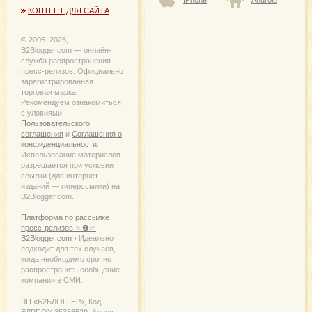
КОНТЕНТ ДЛЯ САЙТА
© 2005−2025,
B2Blogger.com — онлайн-
служба распространения
пресс-релизов. Официально
зарегистрированная
торговая марка.
Рекомендуем ознакомиться
с уловиями
Пользовательского
соглашения
и
Соглашения о
конфиденциальности
.
Использование материалов
разрешается при условии
ссылки (для интернет-
изданий — гиперссылки) на
B2Blogger.com.
Платформа по рассылке
пресс-релизов ☜❶☞
B2Blogger.com
› Идеально
подходит для тех случаев,
когда необходимо срочно
распространить сообщение
компании в СМИ.
ЧП «Б2БЛОГГЕР», Код
ЕДРПОУ 35356529. Адрес: