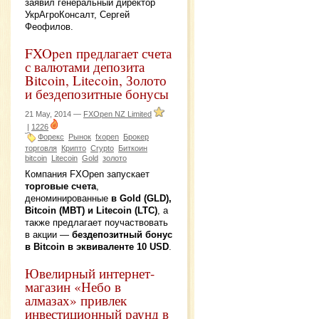
заявил генеральный директор
УкрАгроКонсалт, Сергей
Феофилов.
FXOpen предлагает счета
с валютами депозита
Bitcoin, Litecoin, Золото
и бездепозитные бонусы
21 May, 2014 —
FXOpen NZ Limited
|
1226
Форекс
Рынок
fxopen
Брокер
торговля
Крипто
Crypto
Биткоин
bitcoin
Litecoin
Gold
золото
Компания FXOpen запускает
торговые счета
,
деноминированные
в Gold (GLD),
Bitcoin (MBT) и Litecoin (LTC)
, а
также предлагает поучаствовать
в акции —
бездепозитный бонус
в Bitcoin в эквиваленте 10 USD
.
Ювелирный интернет-
магазин «Небо в
алмазах» привлек
инвестиционный раунд в