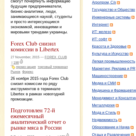
смогут почерпнуть информацию
Агропром, С/х
будущие предприниматели,
Государство и Общество
бизнес-аналитики, люди,
занимающиеся наукой, студенты
Инженерные системы
и просто интересующиеся
Интернет
экономикой, инновациями и
мировыми трендами украинцы.
ИТ: железо
ИТ: софт
Forex Club снизил
Красота и Здоровье
комиссии в Libertex
Культура и Искусство
27 November, 2015 —
FOREX_CLUB
Легкая промышленность
|
198
промо-акция
торговый терминал
Маркетинг, Реклама и PR
Рынок
Форекс
Машиностроение
26 ноября 2015 года Forex Club
снизил комиссии по ряду
Медиа и СМИ
инструментов в терминале
Медицина и Фармацевти
Libertex в рамках новогодней
Менеджмент и Консалти
промоакции.
Металлургия
Подготовлен 72-й
Мода и Стиль
ежемесячный
аналитический отчет о
Недвижимость
рынке мяса в России
Образование и Наука
Отдых и Развлечения