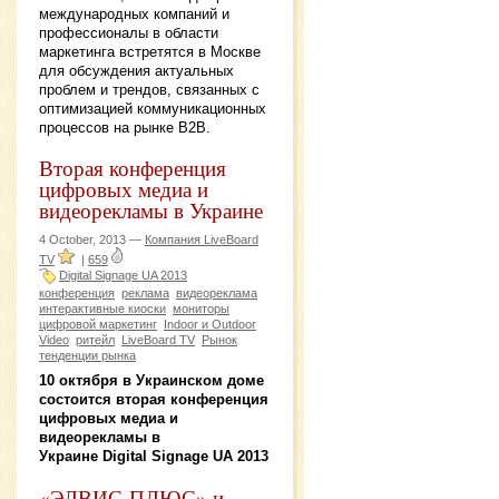
международных компаний и
профессионалы в области
маркетинга встретятся в Москве
для обсуждения актуальных
проблем и трендов, связанных с
оптимизацией коммуникационных
процессов на рынке B2B.
Вторая конференция
цифровых медиа и
видеорекламы в Украине
4 October, 2013 —
Компания LiveBoard
TV
|
659
Digital Signage UA 2013
конференция
реклама
видеореклама
интерактивные киоски
мониторы
цифровой маркетинг
Indoor и Outdoor
Video
ритейл
LiveBoard TV
Рынок
тенденции рынка
10 октября в Украинском доме
состоится вторая конференция
цифровых медиа и
видеорекламы в
Украине Digital Signage UA 2013
«ЭЛВИС-ПЛЮС» и