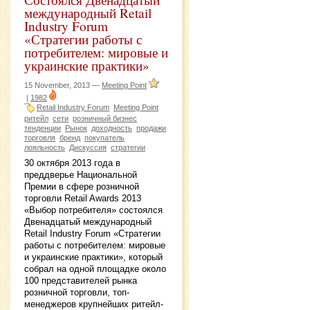
международный Retail
Industry Forum
«Стратегии работы с
потребителем: мировые и
украинские практики»
15 November, 2013 —
Meeting Point
|
1982
Retail Industry Forum
Meeting Point
ритейл
сети
розничный бизнес
тенденции
Рынок
доходность
продажи
торговля
бренд
покупатель
лояльность
Дискуссия
стратегии
30 октября 2013 года в
преддверье Национальной
Премии в сфере розничной
торговли Retail Awards 2013
«Выбор потребителя» состоялся
Двенадцатый международный
Retail Industry Forum «Стратегии
работы с потребителем: мировые
и украинские практики», который
собрал на одной площадке около
100 представителей рынка
розничной торговли, топ-
менеджеров крупнейших ритейл-