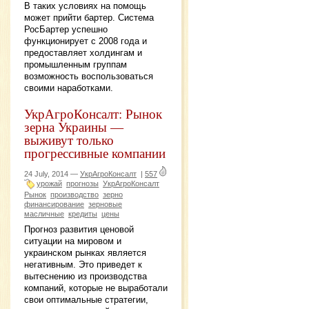
В таких условиях на помощь
может прийти бартер. Система
РосБартер успешно
функционирует с 2008 года и
предоставляет холдингам и
промышленным группам
возможность воспользоваться
своими наработками.
УкрАгроКонсалт: Рынок
зерна Украины —
выживут только
прогрессивные компании
24 July, 2014 —
УкрАгроКонсалт
|
557
урожай
прогнозы
УкрАгроКонсалт
Рынок
производство
зерно
финансирование
зерновые
масличные
кредиты
цены
Прогноз развития ценовой
ситуации на мировом и
украинском рынках является
негативным. Это приведет к
вытеснению из производства
компаний, которые не выработали
свои оптимальные стратегии,