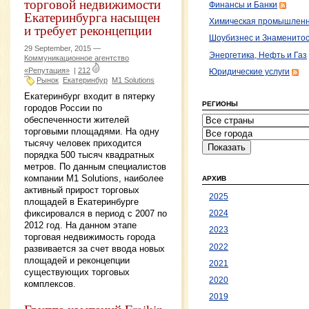
торговой недвижимости
Финансы и Банки
Екатеринбурга насыщен
Химическая промышленн
и требует реконцепции
Шоубизнес и Знаменито
29 September, 2015 —
Энергетика, Нефть и Газ
Коммуникационное агентство
«Репутация»
|
212
Юридические услуги
Рынок
Екатеринбур
M1 Solutions
Екатеринбург входит в пятерку
РЕГИОНЫ
городов России по
обеспеченности жителей
торговыми площадями. На одну
тысячу человек приходится
порядка 500 тысяч квадратных
метров. По данным специалистов
компании M1 Solutions, наиболее
АРХИВ
активный прирост торговых
2025
площадей в Екатеринбурге
фиксировался в период с 2007 по
2024
2012 год. На данном этапе
2023
торговая недвижимость города
2022
развивается за счет ввода новых
площадей и реконцепции
2021
существующих торговых
2020
комплексов.
2019