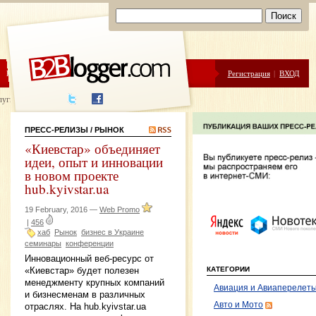
ЦЕНЫ
ПОМОЩЬ
Регистрация
|
ВХОД
луги написания
ПРЕСС-РЕЛИЗЫ
/ РЫНОК
«Киевстар» объединяет
идеи, опыт и инновации
в новом проекте
hub.kyivstar.ua
19 February, 2016 —
Web Promo
|
456
хаб
Рынок
бизнес в Украине
семинары
конференции
Инновационный веб-ресурс от
КАТЕГОРИИ
«Киевстар» будет полезен
менеджменту крупных компаний
Авиация и Авиаперелет
и бизнесменам в различных
Авто и Мото
отраслях. На hub.kyivstar.ua