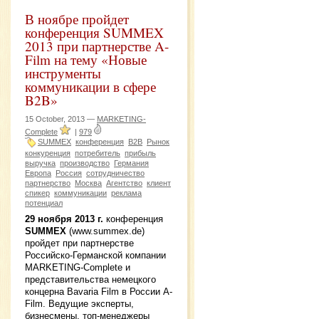
В ноябре пройдет
конференция SUMMEX
2013 при партнерстве A-
Film на тему «Новые
инструменты
коммуникации в сфере
B2B»
15 October, 2013 —
MARKETING-
Complete
|
979
SUMMEX
конференция
B2B
Рынок
конкуренция
потребитель
прибыль
выручка
производство
Германия
Европа
Россия
сотрудничество
партнерство
Москва
Агентство
клиент
спикер
коммуникации
реклама
потенциал
29 ноября 2013 г.
конференция
SUMMEX
(www.summex.de)
пройдет при партнерстве
Российско-Германской компании
MARKETING-Complete и
представительства немецкого
концерна Bavaria Film в России A-
Film. Ведущие эксперты,
бизнесмены, топ-менеджеры