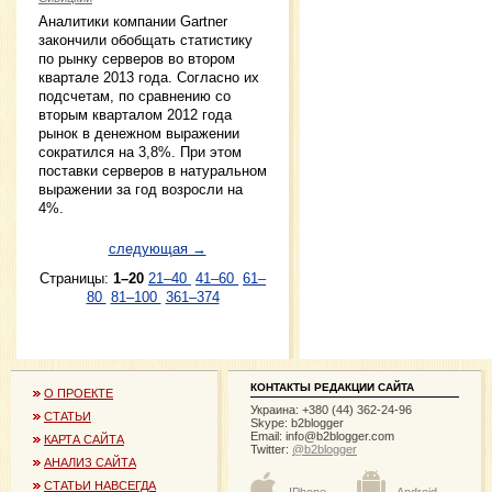
Аналитики компании Gartner
закончили обобщать статистику
по рынку серверов во втором
квартале 2013 года. Согласно их
подсчетам, по сравнению со
вторым кварталом 2012 года
рынок в денежном выражении
сократился на 3,8%. При этом
поставки серверов в натуральном
выражении за год возросли на
4%.
следующая →
Страницы:
1–20
21–40
41–60
61–
80
81–100
361–374
КОНТАКТЫ РЕДАКЦИИ САЙТА
О ПРОЕКТЕ
Украина: +380 (44) 362-24-96
СТАТЬИ
Skype: b2blogger
Email:
info@b2blogger.com
КАРТА САЙТА
Twitter:
@b2blogger
АНАЛИЗ САЙТА
СТАТЬИ НАВСЕГДА
IPhone
Android