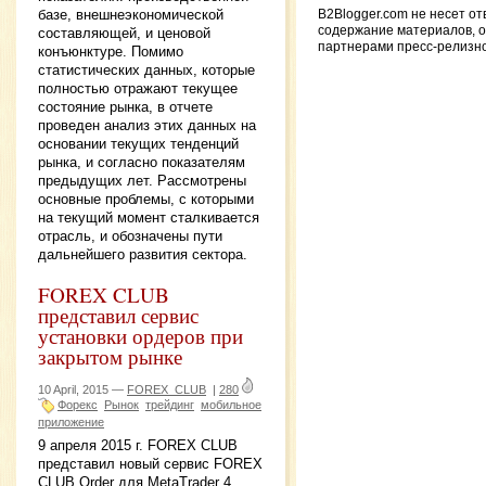
базе, внешнеэкономической
B2Blogger.com не несет от
содержание материалов, 
составляющей, и ценовой
партнерами пресс-релизн
конъюнктуре. Помимо
статистических данных, которые
полностью отражают текущее
состояние рынка, в отчете
проведен анализ этих данных на
основании текущих тенденций
рынка, и согласно показателям
предыдущих лет. Рассмотрены
основные проблемы, с которыми
на текущий момент сталкивается
отрасль, и обозначены пути
дальнейшего развития сектора.
FOREX CLUB
представил сервис
установки ордеров при
закрытом рынке
10 April, 2015 —
FOREX_CLUB
|
280
Форекс
Рынок
трейдинг
мобильное
приложение
9 апреля 2015 г. FOREX CLUB
представил новый сервис FOREX
CLUB Order для MetaTrader 4,