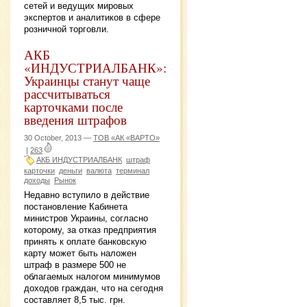
сетей и ведущих мировых
экспертов и аналитиков в сфере
розничной торговли.
АКБ
«ИНДУСТРИАЛБАНК»:
Украинцы станут чаще
рассчитываться
карточками после
введения штрафов
30 October, 2013 —
ТОВ «АК «ВАРТО»
|
263
АКБ ИНДУСТРИАЛБАНК
штраф
карточки
деньги
валюта
терминал
доходы
Рынок
Недавно вступило в действие
постановление Кабинета
министров Украины, согласно
которому, за отказ предприятия
принять к оплате банковскую
карту может быть наложен
штраф в размере 500 не
облагаемых налогом минимумов
доходов граждан, что на сегодня
составляет 8,5 тыс. грн.