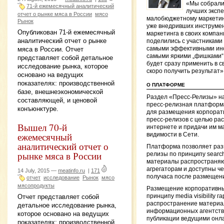
«Мы собрали
71-й ежемесячный аналитический
лучших экспе
отчет о рынке мяса в России
мясо
малобюджетному маркетин
Рынок
уже внедривших инструме
Опубликован 71-й ежемесячный
маркетинга в своих компан
аналитический отчет о рынке
поделились с участникам
мяса в России. Отчет
самыми эффективными ин
самыми яркими „фишками“
представляет собой детальное
будет сразу применить в с
исследование рынка, которое
скоро получить результат»
основано на ведущих
показателях: производственной
О ПЛАТФОРМЕ
базе, внешнеэкономической
Раздел «Пресс-Релизы» н
составляющей, и ценовой
пресс-релизная платформ
конъюнктуре.
для размещения корпорат
пресс-релизов с целью ра
Вышел 70-й
интернете и придачи им м
ежемесячный
видимости в Сети.
аналитический отчет о
Платформа позволяет раз
рынке мяса в России
релизы по принципу search e
материалы распространяю
агрегаторам и доступны че
14 July, 2015 —
meatinfo.ru
|
171
получаса после размещен
отчет
исследование
Рынок
мясо
мясопродукты
Размещение корпоративны
Отчет представляет собой
принципу media visibility г
распространение материа
детальное исследование рынка,
информационных агентств 
которое основано на ведущих
публикации ведущими онл
показателях: производственной