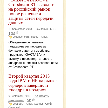
Crossbeam RT выводят
на российский рынок
новое решение для
защиты сетей передачи
данных
19 September, 2013 —
компания РКСС
|
365
безопасность
новое
Рынок
Объединенное решение
поддерживает передовые
функции защиты семейства
продуктов «ЗАСТАВА» и
высокую производительность
аппаратных систем безопасности
от Crossbeam RT
Второй квартал 2013
года IBM и HP на рынке
серверов завершили
«ноздря в ноздрю»
6 September, 2013 —
ИА «Власть
Интеллекта»
|
340
серверы
Рынок
Gartner
Юрий
Сивицкий