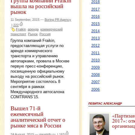
Группа компаний Fraikin
2018
вышла на российский
2017
рынок
2016
11 September, 2015 —
Boring PR Agency
2015
|
222
Fraikin
аренда
коммерческий
2014
транспорт
Рынок
Россия
2013
Группа компаний Fraikin,
предоставляющая услуги по
2012
аренде коммерческого
2011
транспорта и управлению
2010
автопарками, провела в Москве
первую пресс-конференцию,
2009
посвященную официальному
2008
выходу на российский рынок.
Мероприятие состоялось 8
2007
сентября в рамках
2006
Международного автосалона
COMTRANS’15.
ЛЕВИТАС АЛЕКСАНДР
Вышел 71-й
ежемесячный
«Партизан
аналитический отчет о
2017»: от
рынке мяса в России
организац
24 August, 2015 —
meatinfo.ru
|
163