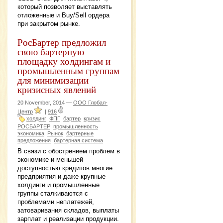
который позволяет выставлять
отложенные и Buy/Sell ордера
при закрытом рынке.
РосБартер предложил
свою бартерную
площадку холдингам и
промышленным группам
для минимизации
кризисных явлений
20 November, 2014 —
ООО Глобал-
Центр
|
916
холдинг
ФПГ
бартер
кризис
РОСБАРТЕР
промышленность
экономика
Рынок
бартерные
предложения
бартерная система
В связи с обострением проблем в
экономике и меньшей
доступностью кредитов многие
предприятия и даже крупные
холдинги и промышленные
группы сталкиваются с
проблемами неплатежей,
затоваривания складов, выплаты
зарплат и реализации продукции.