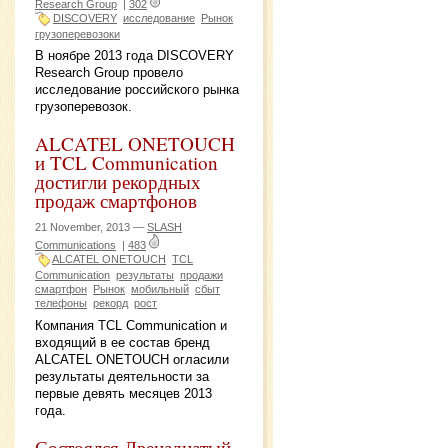
Research Group
|
302
DISCOVERY
исследование
Рынок
грузоперевозоки
В ноябре 2013 года DISCOVERY
Research Group провело
исследование российского рынка
грузоперевозок.
ALCATEL ONETOUCH
и TCL Communication
достигли рекордных
продаж смартфонов
21 November, 2013 —
SLASH
Communications
|
483
ALCATEL ONETOUCH
TCL
Communication
результаты
продажи
смартфон
Рынок
мобильный
сбыт
телефоны
рекорд
рост
Компания TCL Communication и
входящий в ее состав бренд
ALCATEL ONETOUCH огласили
результаты деятельности за
первые девять месяцев 2013
года.
Состоялся Двенадцатый