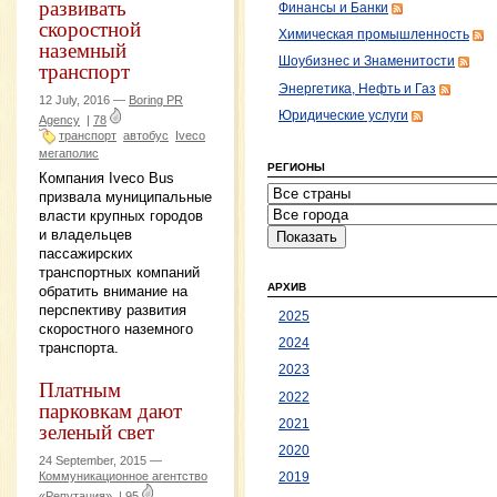
развивать
Финансы и Банки
скоростной
Химическая промышленность
наземный
Шоубизнес и Знаменитости
транспорт
Энергетика, Нефть и Газ
12 July, 2016 —
Boring PR
Юридические услуги
Agency
|
78
транспорт
автобус
Iveco
мегаполис
РЕГИОНЫ
Компания Iveco Bus
призвала муниципальные
власти крупных городов
и владельцев
пассажирских
транспортных компаний
АРХИВ
обратить внимание на
перспективу развития
2025
скоростного наземного
2024
транспорта.
2023
Платным
2022
парковкам дают
зеленый свет
2021
2020
24 September, 2015 —
Коммуникационное агентство
2019
«Репутация»
|
95