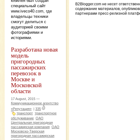
юбилея был создан
B2Blogger.com не несет ответствен
специальный сайт
содержание материалов, опублико
www.iveco40.com, где
партнерами пресс-релизной платф
владельцы техники
смогут делиться с
аудиторией своими
фотографиями и
историями.
Разработана новая
модель
пригородных
пассажирских
перевозок в
Москве и
Московской
области
17 August, 2015 —
Коммуникационное агентство
«Репутация»
|
335
транспорт
транспортное
обслуживание
ОАО
Центральная пригородная
пассажирская компания
ОАО
Московско-Тверская
пригородная пассажирская