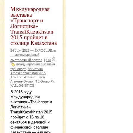
Международная
выставка
«Транспорт и
Логистика»
TransitKazakhstan
2015 пройдет в
столице Казахстана
24 July, 2015 —
EXPOCLUB.ru
— международный
выставочный портал
|
178
международная выставка
транспорт
Логистика
TransitKazakhstan 2015
Алматы
Атакент
Iteca
Атакент-Экспо
ITE Group Plc
KAZLOGISTICS
В 2015 году
Международная
выставка «Транспорт и
Логистика»
TransitKazakhstan 2015
пройдет с 16 по 18
сентября в деловой и
финансовой столице
Казахстана — Алматы,