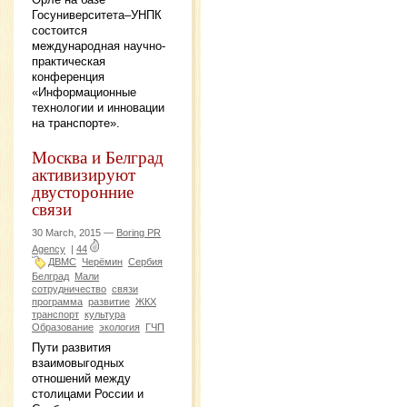
Госуниверситета–УНПК
состоится
международная научно-
практическая
конференция
«Информационные
технологии и инновации
на транспорте».
Москва и Белград
активизируют
двусторонние
связи
30 March, 2015 —
Boring PR
Agency
|
44
ДВМС
Черёмин
Сербия
Белград
Мали
сотрудничество
связи
программа
развитие
ЖКХ
транспорт
культура
Образование
экология
ГЧП
Пути развития
взаимовыгодных
отношений между
столицами России и