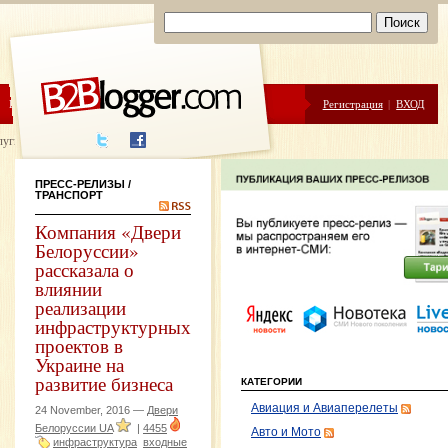
ЦЕНЫ
ПОМОЩЬ
Регистрация
|
ВХОД
луги написания
ПРЕСС-РЕЛИЗЫ
/
ТРАНСПОРТ
Компания «Двери
Белоруссии»
рассказала о
влиянии
реализации
инфраструктурных
проектов в
Украине на
развитие бизнеса
КАТЕГОРИИ
Авиация и Авиаперелеты
24 November, 2016 —
Двери
Белоруссии UA
|
4455
Авто и Мото
инфраструктура
входные