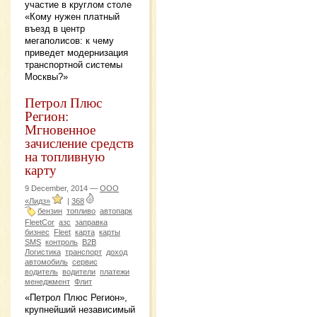
участие в круглом столе
«Кому нужен платный
въезд в центр
мегаполисов: к чему
приведет модернизация
транспортной системы
Москвы?»
Петрол Плюс
Регион:
Мгновенное
зачисление средств
на топливную
карту
9 December, 2014 —
ООО
«Лидз»
|
368
бензин
топливо
автопарк
FleetCor
азс
заправка
бизнес
Fleet
карта
карты
SMS
контроль
B2B
Логистика
транспорт
доход
автомобиль
сервис
водитель
водители
платежи
менеджмент
Флит
«Петрол Плюс Регион»,
крупнейший независимый