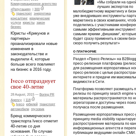
«Мы собрали на одно
Коммуникационное агентство
лучших экспертов по
«Репутация»
|
300
малобюджетному маркетингу и биз
транспорт
энергетика
уже внедривших инструменты парт
консалтинг
юридические
маркетинга в своих компаниях, что
услуги
юристы
закон
поделились с участниками конфер
бизнес
самыми эффективными инструмент
Юристы «Крикунов и
самыми яркими „фишками“, которы
партнеры»
будет сразу применить в своем биз
проанализировали новые
скоро получить результат»
изменения в
О ПЛАТФОРМЕ
законодательстве и
выделили 4, которые
Раздел «Пресс-Релизы» на B2Blog
пресс-релизная платформа (релиз
больше всего повлияют
для размещения корпоративных но
на бизнес в 2016 году.
пресс-релизов с целью распростран
интернете и придачи им максималь
Iveco отпразднует
видимости в Сети.
свое 40-летие
Платформа позволяет размещать п
релизы по принципу search engine visi
28 August, 2015 —
Boring PR
материалы распространяются по н
Agency
|
118
агрегаторам и доступны через поис
Iveco
юбилей
транспорт
получаса после размещения.
автомобили
грузовик
Размещение корпоративных пресс-
Бренд коммерческого
принципу media visibility гарантируе
транспорта Iveco отметит
распространение материала по ка
40-летие со дня
информационных агентств и перепе
основания. По случаю
публикации ведущими онлайн СМИ.