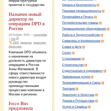
инфраструктурных
проектов в государстве.
Охрана и Безопасность
Пищевая промышленность
Назначен новый
Полиграфия и Печать
директор по
операциям DPD в
Потребительские товары
России
Промышленное оборудование
24 October, 2016 —
Longmedia
Работа и Трудоустройство
|
338
Семинары и Конференции
DPD
директор
транспорт
Логистика
Семья и Дети
Компания DPD объявила
Спорт
о назначении на
Страхование
должность директора по
операциям в России
Строительство
Анны Матвеевой. В
Судостроение и судоремонт
сферу ответственности
Таможенные услуги
нового директора входит
руководство
Телекоммуникации и Связь
производственными
Торговля
процессами компании в
Москве и регионах.
Транспорт и Логистика
Туризм и Путешествия
Iveco Bus
предложила
Услуги и Сервисы