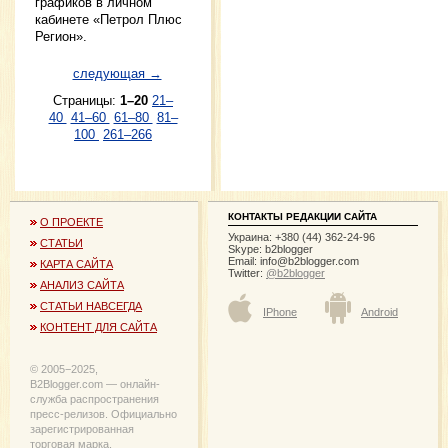
графиков в личном
кабинете «Петрол Плюс
Регион».
следующая →
Страницы:
1–20
21–
40
41–60
61–80
81–
100
261–266
КОНТАКТЫ РЕДАКЦИИ САЙТА
О ПРОЕКТЕ
Украина: +380 (44) 362-24-96
СТАТЬИ
Skype: b2blogger
Email:
info@b2blogger.com
КАРТА САЙТА
Twitter:
@b2blogger
АНАЛИЗ САЙТА
СТАТЬИ НАВСЕГДА
IPhone
Android
КОНТЕНТ ДЛЯ САЙТА
© 2005−2025,
B2Blogger.com — онлайн-
служба распространения
пресс-релизов. Официально
зарегистрированная
торговая марка.