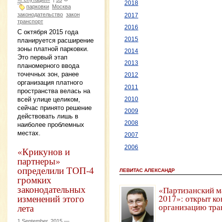
2018
парковки
Москва
законодательство
закон
2017
транспорт
2016
С октября 2015 года
2015
планируется расширение
зоны платной парковки.
2014
Это первый этап
2013
планомерного ввода
точечных зон, ранее
2012
организация платного
2011
пространства велась на
всей улице целиком,
2010
сейчас принято решение
2009
действовать лишь в
2008
наиболее проблемных
местах.
2007
2006
«Крикунов и
партнеры»
определили ТОП-4
ЛЕВИТАС АЛЕКСАНДР
громких
законодательных
«Партизанский м
изменений этого
2017»: открыт ко
организацию тра
лета
1 September, 2015 —