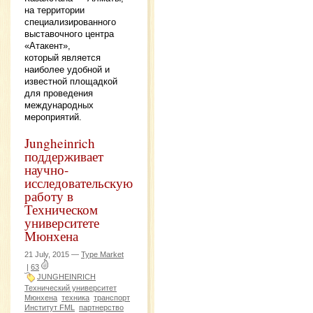
на территории
специализированного
выставочного центра
«Атакент»,
который является
наиболее удобной и
известной площадкой
для проведения
международных
мероприятий.
Jungheinrich
поддерживает
научно-
исследовательскую
работу в
Техническом
университете
Мюнхена
21 July, 2015 —
Type Market
|
63
JUNGHEINRICH
Технический университет
Мюнхена
техника
транспорт
Институт FML
партнерство