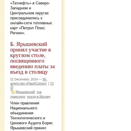
«Татнефть» в Северо-
Западном и
Центральном округах
присоединились к
онлайн-сети топливных
карт «Петрол Плюс
Регион».
Б. Ярышевский
принял участие в
круглом столе,
посвященного
введению платы за
въезд в столицу
11 December, 2014 —
IR-
агентство «FlashComm»
|
73
Ярышевский
тца
транспорт
въезд в Москву
Член правления
Национального
объединения
Технологического и
Ценового Аудита Борис
Ярышевский принял