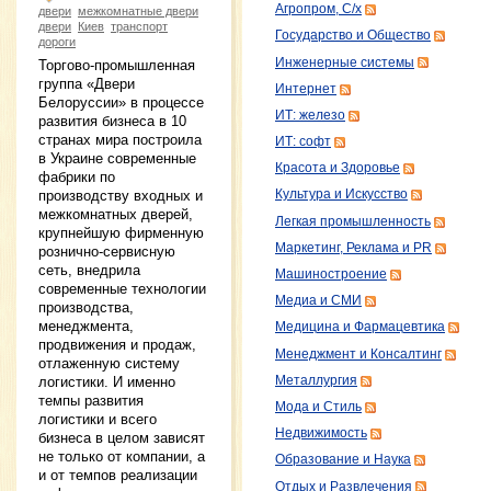
Агропром, С/х
двери
межкомнатные двери
двери
Киев
транспорт
Государство и Общество
дороги
Инженерные системы
Торгово-промышленная
группа «Двери
Интернет
Белоруссии» в процессе
ИТ: железо
развития бизнеса в 10
странах мира построила
ИТ: софт
в Украине современные
Красота и Здоровье
фабрики по
производству входных и
Культура и Искусство
межкомнатных дверей,
Легкая промышленность
крупнейшую фирменную
Маркетинг, Реклама и PR
рознично-сервисную
сеть, внедрила
Машиностроение
современные технологии
Медиа и СМИ
производства,
менеджмента,
Медицина и Фармацевтика
продвижения и продаж,
Менеджмент и Консалтинг
отлаженную систему
Металлургия
логистики. И именно
темпы развития
Мода и Стиль
логистики и всего
Недвижимость
бизнеса в целом зависят
не только от компании, а
Образование и Наука
и от темпов реализации
Отдых и Развлечения