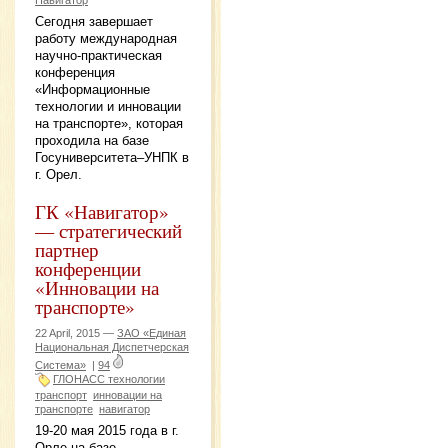
Сегодня завершает
работу международная
научно-практическая
конференция
«Информационные
технологии и инновации
на транспорте», которая
проходила на базе
Госуниверситета–УНПК в
г. Орел.
ГК «Навигатор»
— стратегический
партнер
конференции
«Инновации на
транспорте»
22 April, 2015 —
ЗАО «Единая
Национальная Диспетчерская
Система»
|
94
ГЛОНАСС технологии
транспорт
инновации на
транспорте
навигатор
19-20 мая 2015 года в г.
Орле на базе