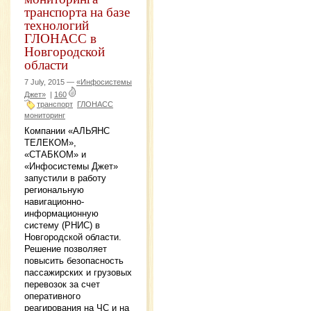
транспорта на базе
технологий
ГЛОНАСС в
Новгородской
области
7 July, 2015 —
«Инфосистемы
Джет»
|
160
транспорт
ГЛОНАСС
мониторинг
Компании «АЛЬЯНС
ТЕЛЕКОМ»,
«СТАБКОМ» и
«Инфосистемы Джет»
запустили в работу
региональную
навигационно-
информационную
систему (РНИС) в
Новгородской области.
Решение позволяет
повысить безопасность
пассажирских и грузовых
перевозок за счет
оперативного
реагирования на ЧС и на