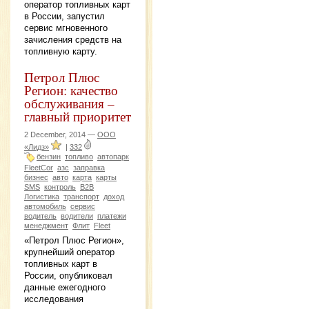
оператор топливных карт
в России, запустил
сервис мгновенного
зачисления средств на
топливную карту.
Петрол Плюс
Регион: качество
обслуживания –
главный приоритет
2 December, 2014 —
ООО
«Лидз»
|
332
бензин
топливо
автопарк
FleetCor
азс
заправка
бизнес
авто
карта
карты
SMS
контроль
B2B
Логистика
транспорт
доход
автомобиль
сервис
водитель
водители
платежи
менеджмент
Флит
Fleet
«Петрол Плюс Регион»,
крупнейший оператор
топливных карт в
России, опубликовал
данные ежегодного
исследования