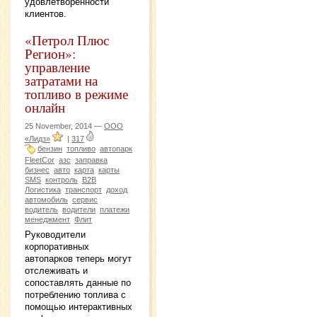
удовлетворенности
клиентов.
«Петрол Плюс
Регион»:
управление
затратами на
топливо в режиме
онлайн
25 November, 2014 —
ООО
«Лидз»
|
317
бензин
топливо
автопарк
FleetCor
азс
заправка
бизнес
авто
карта
карты
SMS
контроль
B2B
Логистика
транспорт
доход
автомобиль
сервис
водитель
водители
платежи
менеджмент
Флит
Руководители
корпоративных
автопарков теперь могут
отслеживать и
сопоставлять данные по
потреблению топлива с
помощью интерактивных