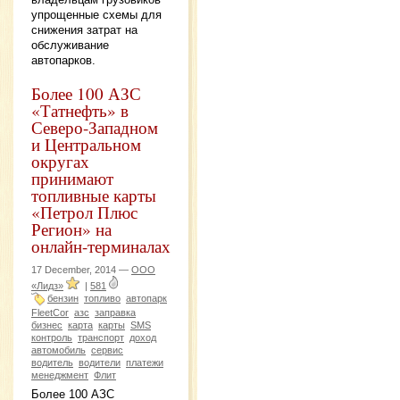
упрощенные схемы для
снижения затрат на
обслуживание
автопарков.
Более 100 АЗС
«Татнефть» в
Северо-Западном
и Центральном
округах
принимают
топливные карты
«Петрол Плюс
Регион» на
онлайн-терминалах
17 December, 2014 —
ООО
«Лидз»
|
581
бензин
топливо
автопарк
FleetCor
азс
заправка
бизнес
карта
карты
SMS
контроль
транспорт
доход
автомобиль
сервис
водитель
водители
платежи
менеджмент
Флит
Более 100 АЗС