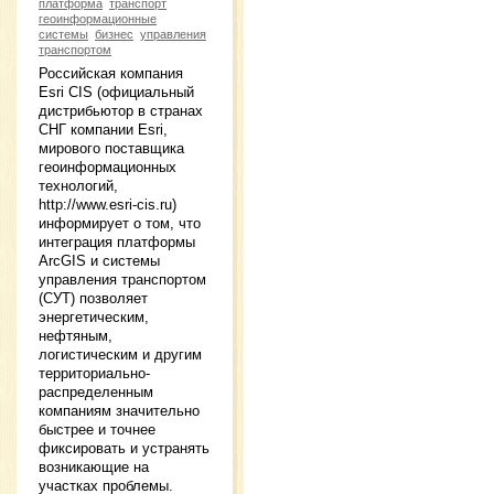
платформа
транспорт
геоинформационные
системы
бизнес
управления
транспортом
Российская компания
Esri CIS (официальный
дистрибьютор в странах
СНГ компании Esri,
мирового поставщика
геоинформационных
технологий,
http://www.esri-cis.ru)
информирует о том, что
интеграция платформы
ArcGIS и системы
управления транспортом
(СУТ) позволяет
энергетическим,
нефтяным,
логистическим и другим
территориально-
распределенным
компаниям значительно
быстрее и точнее
фиксировать и устранять
возникающие на
участках проблемы.