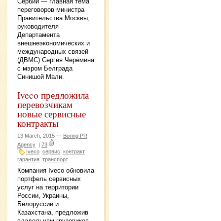
Сербии — главная тема
переговоров министра
Правительства Москвы,
руководителя
Департамента
внешнеэкономических и
международных связей
(ДВМС) Сергея Черёмина
с мэром Белграда
Синишой Мали.
Iveco предложила
перевозчикам
новые сервисные
контракты
13 March, 2015 —
Boring PR
Agency
|
73
Iveco
сервис
контракт
гарантия
транспорт
Компания Iveco обновила
портфель сервисных
услуг на территории
России, Украины,
Белоруссии и
Казахстана, предложив
владельцам грузовиков