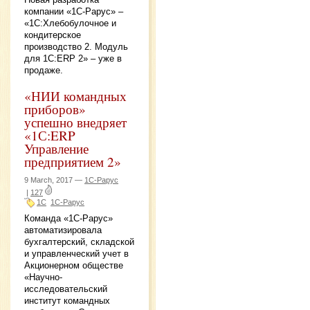
компании «1С-Рарус» ‒
«1С:Хлебобулочное и
кондитерское
производство 2. Модуль
для 1С:ERP 2» ‒ уже в
продаже.
«НИИ командных
приборов»
успешно внедряет
«1С:ERP
Управление
предприятием 2»
9 March, 2017 —
1С-Рарус
|
127
1С
1С-Рарус
Команда «1С-Рарус»
автоматизировала
бухгалтерский, складской
и управленческий учет в
Акционерном обществе
«Научно-
исследовательский
институт командных