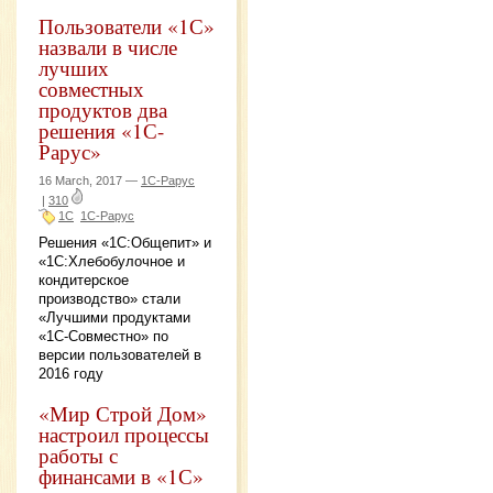
Пользователи «1С»
назвали в числе
лучших
совместных
продуктов два
решения «1С-
Рарус»
16 March, 2017 —
1С-Рарус
|
310
1С
1С-Рарус
Решения «1С:Общепит» и
«1С:Хлебобулочное и
кондитерское
производство» стали
«Лучшими продуктами
«1С-Совместно» по
версии пользователей в
2016 году
«Мир Строй Дом»
настроил процессы
работы с
финансами в «1С»