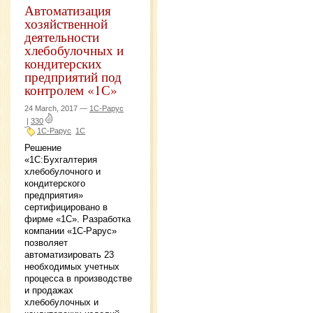
Автоматизация
хозяйственной
деятельности
хлебобулочных и
кондитерских
предприятий под
контролем «1С»
24 March, 2017 —
1С-Рарус
|
330
1С-Рарус
1С
Решение
«1С:Бухгалтерия
хлебобулочного и
кондитерского
предприятия»
сертифицировано в
фирме «1С». Разработка
компании «1С-Рарус»
позволяет
автоматизировать 23
необходимых учетных
процесса в производстве
и продажах
хлебобулочных и