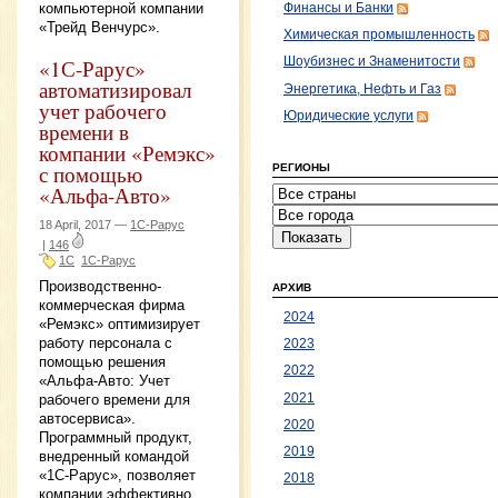
компьютерной компании
Финансы и Банки
«Трейд Венчурс».
Химическая промышленность
«1С-Рарус»
Шоубизнес и Знаменитости
автоматизировал
Энергетика, Нефть и Газ
учет рабочего
Юридические услуги
времени в
компании «Ремэкс»
с помощью
РЕГИОНЫ
«Альфа-Авто»
18 April, 2017 —
1С-Рарус
|
146
1С
1С-Рарус
Производственно-
АРХИВ
коммерческая фирма
2024
«Ремэкс» оптимизирует
работу персонала с
2023
помощью решения
2022
«Альфа-Авто: Учет
2021
рабочего времени для
автосервиса».
2020
Программный продукт,
2019
внедренный командой
«1С-Рарус», позволяет
2018
компании эффективно