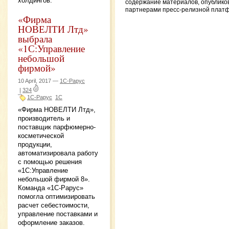
холдингов.
содержание материалов, опублико
партнерами пресс-релизной плат
«Фирма
НОВЕЛТИ Лтд»
выбрала
«1С:Управление
небольшой
фирмой»
10 April, 2017 —
1С-Рарус
|
324
1С-Рарус
1С
«Фирма НОВЕЛТИ Лтд»,
производитель и
поставщик парфюмерно-
косметической
продукции,
автоматизировала работу
с помощью решения
«1С:Управление
небольшой фирмой 8».
Команда «1С-Рарус»
помогла оптимизировать
расчет себестоимости,
управление поставками и
оформление заказов.