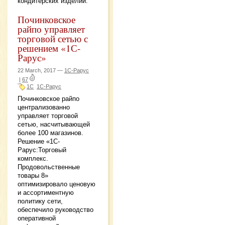
кондитерских изделий.
Починковское
райпо управляет
торговой сетью с
решением «1С-
Рарус»
22 March, 2017 —
1С-Рарус
|
67
1С
1С-Рарус
Починковское райпо
централизованно
управляет торговой
сетью, насчитывающей
более 100 магазинов.
Решение «1С-
Рарус:Торговый
комплекс.
Продовольственные
товары 8»
оптимизировало ценовую
и ассортиментную
политику сети,
обеспечило руководство
оперативной