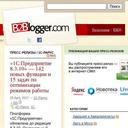
ЦЕНЫ
ПОМОЩЬ
Регистрация
|
ВХОД
луги написания
ПРЕСС-РЕЛИЗЫ
/ 1С-РАРУС
«1С:Предприятие
8.3.10» — 142
новых функции и
15 задач по
оптимизации
режимов работы
25 April, 2017 —
1С-Рарус
|
283
1С-Рарус
1С
КАТЕГОРИИ
Платформа
Авиация и Авиаперелеты
«1С:Предприятие»
обновлена до редакции
Авто и Мото