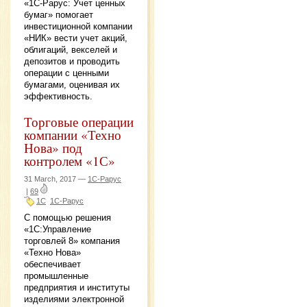
«1C-Рарус: Учет ценных
бумаг» помогает
инвестиционной компании
«НИК» вести учет акций,
облигаций, векселей и
депозитов и проводить
операции с ценными
бумагами, оценивая их
эффективность.
Торговые операции
компании «Техно
Нова» под
контролем «1С»
31 March, 2017 —
1С-Рарус
|
69
1С
1С-Рарус
С помощью решения
«1С:Управление
торговлей 8» компания
«Техно Нова»
обеспечивает
промышленные
предприятия и институты
изделиями электронной