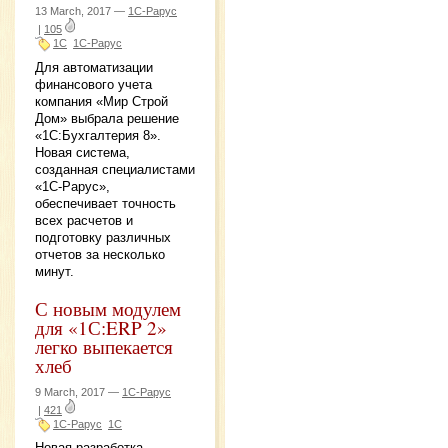
13 March, 2017 —
1С-Рарус
|
105
1С
1С-Рарус
Для автоматизации
финансового учета
компания «Мир Строй
Дом» выбрала решение
«1С:Бухгалтерия 8».
Новая система,
созданная специалистами
«1С-Рарус»,
обеспечивает точность
всех расчетов и
подготовку различных
отчетов за несколько
минут.
С новым модулем
для «1С:ERP 2»
легко выпекается
хлеб
9 March, 2017 —
1С-Рарус
|
421
1С-Рарус
1С
Новая разработка