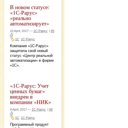
В новом статусе:
«1С-Рарус»
«реально
автоматизирует»
10 April, 2017 —
1С-Рарус
|
85
1С
1С-Рарус
Компания «1С-Рарус»
защитила свой новый
статус «Центр реальной
автоматизации» в фирме
«1С».
«1С-Рарус: Учет
ценных бумаг»
внедрен в
компании «НИК»
4 April, 2017 —
1С-Рарус
|
68
1С
1С-Рарус
Программный продукт