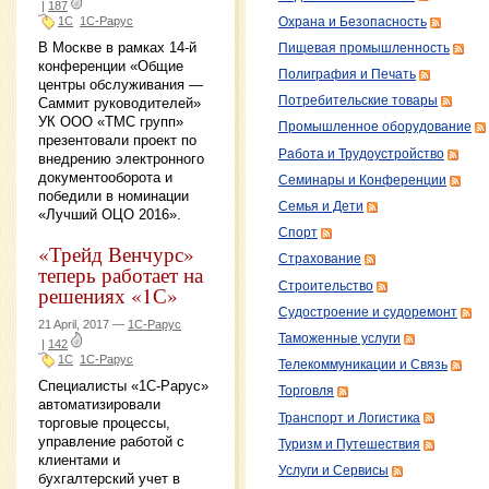
|
187
1С
1С-Рарус
Охрана и Безопасность
В Москве в рамках 14-й
Пищевая промышленность
конференции «Общие
Полиграфия и Печать
центры обслуживания —
Потребительские товары
Саммит руководителей»
УК ООО «ТМС групп»
Промышленное оборудование
презентовали проект по
Работа и Трудоустройство
внедрению электронного
документооборота и
Семинары и Конференции
победили в номинации
Семья и Дети
«Лучший ОЦО 2016».
Спорт
«Трейд Венчурс»
Страхование
теперь работает на
Строительство
решениях «1С»
Судостроение и судоремонт
21 April, 2017 —
1С-Рарус
Таможенные услуги
|
142
1С
1С-Рарус
Телекоммуникации и Связь
Специалисты «1С-Рарус»
Торговля
автоматизировали
Транспорт и Логистика
торговые процессы,
управление работой с
Туризм и Путешествия
клиентами и
Услуги и Сервисы
бухгалтерский учет в