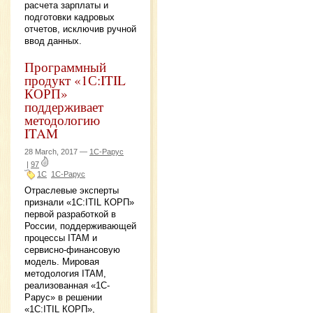
расчета зарплаты и
подготовки кадровых
отчетов, исключив ручной
ввод данных.
Программный
продукт «1С:ITIL
КОРП»
поддерживает
методологию
ITAM
28 March, 2017 —
1С-Рарус
|
97
1С
1С-Рарус
Отраслевые эксперты
признали «1С:ITIL КОРП»
первой разработкой в
России, поддерживающей
процессы ITAM и
сервисно-финансовую
модель. Мировая
методология ITAM,
реализованная «1С-
Рарус» в решении
«1С:ITIL КОРП»,