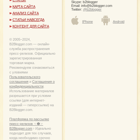
СТАТЬИ
Skype: b2blogger
Email:
info@b2blogger.com
КАРТА САЙТА
Twitter:
@b2blogger
АНАЛИЗ САЙТА
СТАТЬИ НАВСЕГДА
IPhone
Android
КОНТЕНТ ДЛЯ САЙТА
© 2005−2024,
B2Blogger.com — онлайн-
служба распространения
пресс-релизов. Официально
зарегистрированная
торговая марка.
Рекомендуем ознакомиться
с уловиями
Пользовательского
соглашения
и
Соглашения о
конфиденциальности
.
Использование материалов
разрешается при условии
ссылки (для интернет-
изданий — гиперссылки) на
B2Blogger.com.
Платформа по рассылке
пресс-релизов ☜❶☞
B2Blogger.com
› Идеально
подходит для тех случаев,
когда необходимо срочно