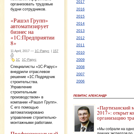
2017
организовать трудовые
будни сотрудников.
2016
2015
«Рашэл Групп»
2014
автоматизирует
бизнес на
2013
«1С:Предприятии
2012
8»
2011
11 April, 2017 —
1С-Рарус
|
157
2010
1С
1С-Рарус
2009
Специалисты «1С-Рарус»
2008
внедрили отраслевое
2007
решение «1С:Подрядчик
строительства.
2006
Управление
строительным
ЛЕВИТАС АЛЕКСАНДР
производством» в
компании «Рашэл Групп».
«Партизанский 
С его помощью
2017»: открыт к
автоматизировано
организацию тр
управление строительно-
монтажными работами.
«Мы собрали на одно
Профессиональный
лучших экспертов по