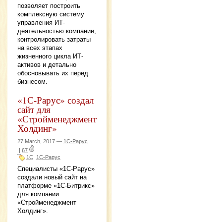
позволяет построить
комплексную систему
управления ИТ-
деятельностью компании,
контролировать затраты
на всех этапах
жизненного цикла ИТ-
активов и детально
обосновывать их перед
бизнесом.
«1С-Рарус» создал
сайт для
«Стройменеджмент
Холдинг»
27 March, 2017 —
1С-Рарус
|
67
1С
1С-Рарус
Специалисты «1С-Рарус»
создали новый сайт на
платформе «1С-Битрикс»
для компании
«Стройменеджмент
Холдинг».