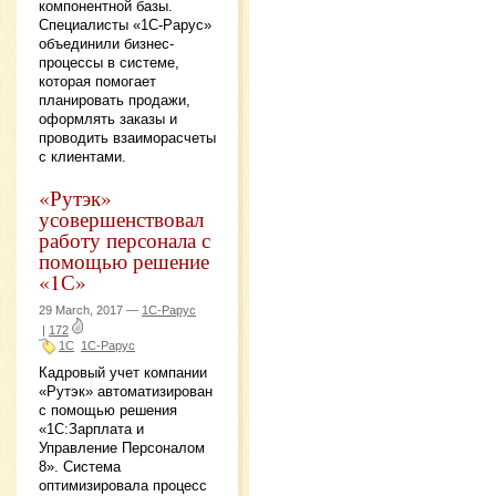
компонентной базы.
Специалисты «1С-Рарус»
объединили бизнес-
процессы в системе,
которая помогает
планировать продажи,
оформлять заказы и
проводить взаиморасчеты
с клиентами.
«Рутэк»
усовершенствовал
работу персонала с
помощью решение
«1С»
29 March, 2017 —
1С-Рарус
|
172
1С
1С-Рарус
Кадровый учет компании
«Рутэк» автоматизирован
с помощью решения
«1С:Зарплата и
Управление Персоналом
8». Система
оптимизировала процесс