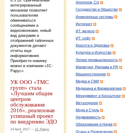
8.3.10. Оригинальный
Агропром, С/х
интегрированный
Государство и Общество
механизм позволяет
пользователям
Инженерные системы
обмениваться
Интернет
сообщениями и
видеозвонками, новый
ИТ: железо
вид диаграмм и
ИТ: софт
отображений табличных
документов делают
Красота и Здоровье
отчеты еще
Культура и Искусство
информативнее.
Легкая промышленность
Приобрести новинку
можно в компании «1С-
Маркетинг, Реклама и PR
Рарус».
Машиностроение
УК ООО «ТМС
Медиа и СМИ
групп» стала
Медицина и Фармацевтика
«Лучшим общим
Менеджмент и Консалтинг
центром
обслуживания
Металлургия
2016», реализовав
Мода и Стиль
успешный проект
Недвижимость
по внедрению ЭДО
Образование и Наука
24 April, 2017 —
1С-Рарус
Отдых и Развлечения