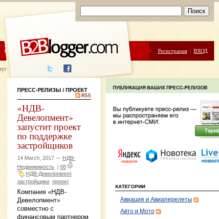
ЦЕНЫ
ПОМОЩЬ
Регистрация
|
ВХОД
луги написания
ПРЕСС-РЕЛИЗЫ
/ ПРОЕКТ
«НДВ-
Девелопмент»
запустит проект
по поддержке
застройщиков
14 March, 2017 —
НДВ-
Недвижимость
|
68
НДВ-Девелопмент
застройщики
проект
КАТЕГОРИИ
Компания «НДВ-
Авиация и Авиаперелеты
Девелопмент»
совместно с
Авто и Мото
финансовым партнером