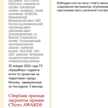
B2Blogger.com не несет ответственн
PSN Group
специалисты
техника
собственная
содержание материалов, опубликов
техника
экскаватор
здания
партнерами пресс-релизной платф
сооружения
KOMATSU
Карачаровский
Механический завод
КМЗ
Научно-исследовательский
тракторный завод
тракторный завод
Золоторожский вал
ул.
Верхняя
Рязанский пр.
холдинг
Группа компаний
сортопрокатный цех
заказчик
подрядчик
договор
2015-2016
2015
2016
самосвал
Автовышка
экскаватор-разрушитель
гидравлические ножницы
25 января 2016 года ГК
«КрашМаш» подвела
итоги по проектам на
территории города
Москвы, завершенным
за последних 3 месяца.
Сбербанк признан
лауреатом премии
CNews AWARDS