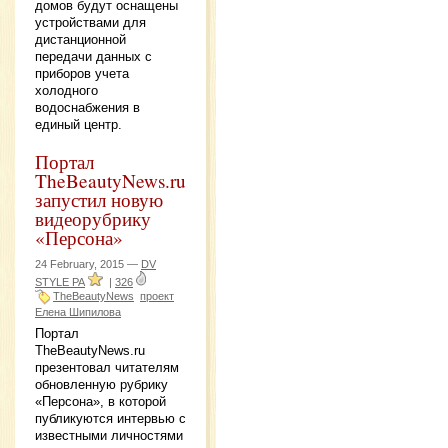
домов будут оснащены
устройствами для
дистанционной
передачи данных с
приборов учета
холодного
водоснабжения в
единый центр.
Портал
TheBeautyNews.ru
запустил новую
видеорубрику
«Персона»
24 February, 2015 —
DV
STYLE РА
|
326
TheBeautyNews
проект
Елена Шипилова
Портал
TheBeautyNews.ru
презентовал читателям
обновленную рубрику
«Персона», в которой
публикуются интервью с
известными личностями