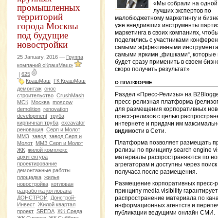
«Мы собрали на одной
промышленных
лучших экспертов по
территорий
малобюджетному маркетингу и бизн
города Москвы
уже внедривших инструменты парти
под будущие
маркетинга в своих компаниях, чтоб
поделились с участниками конфере
новостройки
самыми эффективными инструмента
самыми яркими „фишками“, которые
25 January, 2016 —
Группа
будет сразу применить в своем бизн
компаний «КрашМаш»
скоро получить результат»
|
625
КрашМаш
ГК КрашМаш
О ПЛАТФОРМЕ
демонтаж
снос
Раздел «Пресс-Релизы» на B2Blogg
строительство
CrushMash
пресс-релизная платформа (релизо
МСК
Москва
moscow
для размещения корпоративных нов
demolition
renovation
development
труба
пресс-релизов с целью распростран
кирпичная труба
excavator
интернете и придачи им максималь
реновация
Серп и Молот
видимости в Сети.
ММЗ
завод
завод Серп и
Платформа позволяет размещать пр
Молот
ММЗ Серп и Молот
ЖК
жилой комплекс
релизы по принципу search engine visi
архитектура
материалы распространяются по н
проектирование
агрегаторам и доступны через поиск
демонтажные работы
получаса после размещения.
площадка
жилье
Размещение корпоративных пресс-р
новостройка
котлован
разработка котлована
принципу media visibility гарантирует
ДОНСТРОЙ
Донстрой-
распространение материала по кан
Инвест
Жилой квартал
информационных агентств и перепеч
проект
SREDA
ЖК Среда
публикации ведущими онлайн СМИ.
ЖК Символ
ЖК Суббота