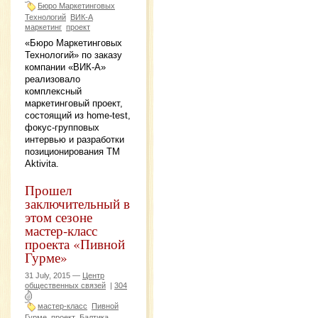
Бюро Маркетинговых
Технологий
ВИК-А
маркетинг
проект
«Бюро Маркетинговых
Технологий» по заказу
компании «ВИК-А»
реализовало
комплексный
маркетинговый проект,
состоящий из home-test,
фокус-групповых
интервью и разработки
позиционирования ТМ
Aktivita.
Прошел
заключительный в
этом сезоне
мастер-класс
проекта «Пивной
Гурме»
31 July, 2015 —
Центр
общественных связей
|
304
мастер-класс
Пивной
Гурме
проект
Балтика