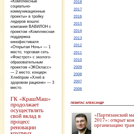
«Комплексные
2018
социально-
2017
коммуникационные
проекты» в тройку
2016
лидеров вошли:
2015
компания ВАВИЛОН с
2014
проектом «Комплексная
поддержка
2013
кинофестиваля
2012
«Открытая Ночь» — 1
место; торговая сеть
2011
«Фокстрот» с эколого-
2010
образовательным
проектом «ЭКОкласс»
2009
— 2 место; концерн
2008
Хлебпром «Хлеб в
2007
здоровом рационе» — 3
место.
2006
ГК «КрашМаш»
продолжает
ЛЕВИТАС АЛЕКСАНДР
осуществлять
«Партизанский м
свой вклад в
2017»: открыт ко
процесс
организацию тра
реновации
крупных