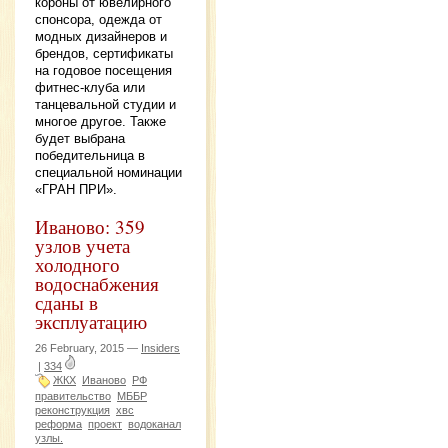
короны от ювелирного
спонсора, одежда от
модных дизайнеров и
брендов, сертификаты
на годовое посещения
фитнес-клуба или
танцевальной студии и
многое другое. Также
будет выбрана
победительница в
специальной номинации
«ГРАН ПРИ».
Иваново: 359
узлов учета
холодного
водоснабжения
сданы в
эксплуатацию
26 February, 2015 —
Insiders
|
334
ЖКХ
Иваново
РФ
правительство
МББР
реконструкция
хвс
реформа
проект
водоканал
узлы.