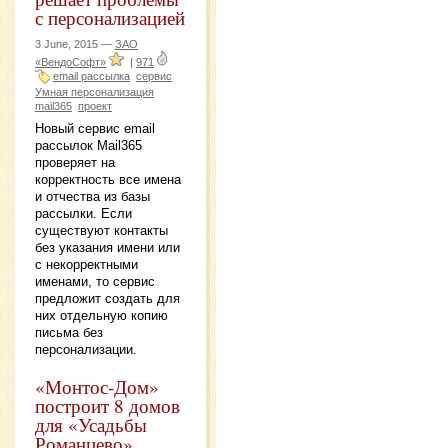
с персонализацией
3 June, 2015 —
ЗАО
«ВендоСофт»
|
971
email рассылка
сервис
Умная персонализация
mail365
проект
Новый сервис email
рассылок Mail365
проверяет на
корректность все имена
и отчества из базы
рассылки. Если
существуют контакты
без указания имени или
с некорректными
именами, то сервис
предложит создать для
них отдельную копию
письма без
персонализации.
«Монтос-Дом»
построит 8 домов
для «Усадьбы
Романцево»