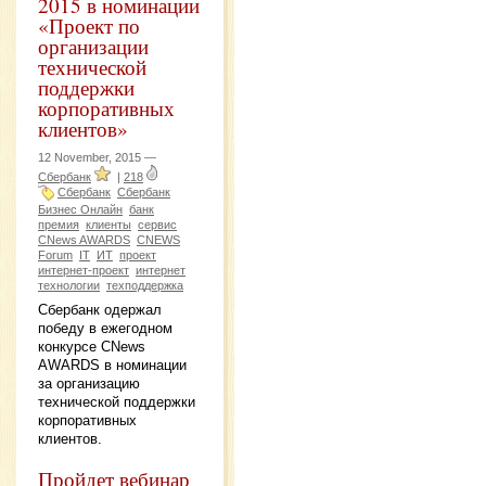
2015 в номинации
«Проект по
организации
технической
поддержки
корпоративных
клиентов»
12 November, 2015 —
Сбербанк
|
218
Сбербанк
Сбербанк
Бизнес Онлайн
банк
премия
клиенты
сервис
CNews AWARDS
CNEWS
Forum
IT
ИТ
проект
интернет-проект
интернет
технологии
техподдержка
Сбербанк одержал
победу в ежегодном
конкурсе CNews
AWARDS в номинации
за организацию
технической поддержки
корпоративных
клиентов.
Пройдет вебинар