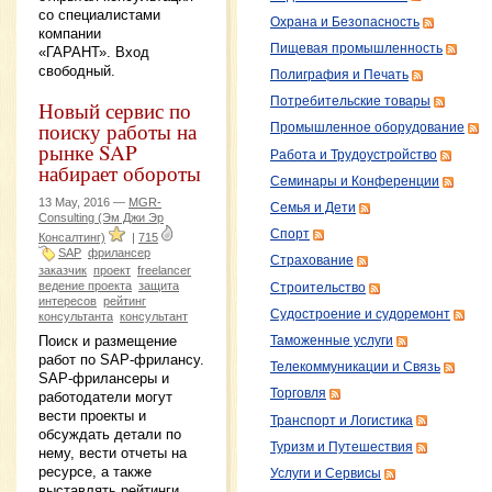
со специалистами
Охрана и Безопасность
компании
Пищевая промышленность
«ГАРАНТ». Вход
свободный.
Полиграфия и Печать
Потребительские товары
Новый сервис по
поиску работы на
Промышленное оборудование
рынке SAP
Работа и Трудоустройство
набирает обороты
Семинары и Конференции
13 May, 2016 —
MGR-
Семья и Дети
Consulting (Эм Джи Эр
Спорт
Консалтинг)
|
715
SAP
фрилансер
Страхование
заказчик
проект
freelancer
ведение проекта
защита
Строительство
интересов
рейтинг
Судостроение и судоремонт
консультанта
консультант
Поиск и размещение
Таможенные услуги
работ по SAP-фрилансу.
Телекоммуникации и Связь
SAP-фрилансеры и
Торговля
работодатели могут
вести проекты и
Транспорт и Логистика
обсуждать детали по
Туризм и Путешествия
нему, вести отчеты на
ресурсе, а также
Услуги и Сервисы
выставлять рейтинги