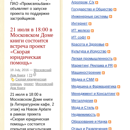
Агропром, С/х
ПАО «Промсвязьбанк»
объявляет о запуске
Государство и Общество
проекта по поддержке
Инженерные системы
застройщиков.
Интернет
21 июля в 18:00 в
ИТ: железо
Московском Доме
ИТ: софт
книги состоится
встреча проект
Красота и Здоровье
«Скорая
Культура и Искусство
юридическая
Легкая промышленность
помощь»
Маркетинг, Реклама и PR
18 July, 2016 —
Московский
Машиностроение
Дом Книги
|
73
Скорая юридическая
Медиа и СМИ
помощь
проект
Московский
Медицина и Фармацевтика
Дом Книги
Менеджмент и Консалтинг
21 июля в 18:00 в
Московском Доме книги
Металлургия
(в Литературном кафе, 2
Мода и Стиль
этаж) на Новом Арбате
в рамках проекта
Недвижимость
«Скорая юридическая
Образование и Наука
помощь» состоится
открытая консультация
Отдых и Развлечения