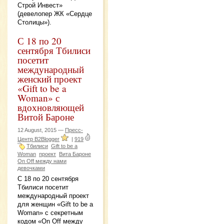
Строй Инвест»
(девелопер ЖК «Сердце
Столицы»).
С 18 по 20
сентября Тбилиси
посетит
международный
женский проект
«Gift to be a
Woman» с
вдохновляющей
Витой Бароне
12 August, 2015 —
Пресс-
Центр B2Blogger
|
919
Тбилиси
Gift to be a
Woman
проект
Вита Бароне
On Off между нами
девочками
С 18 по 20 сентября
Тбилиси посетит
международный проект
для женщин «Gift to be a
Woman» с секретным
кодом «On Off между