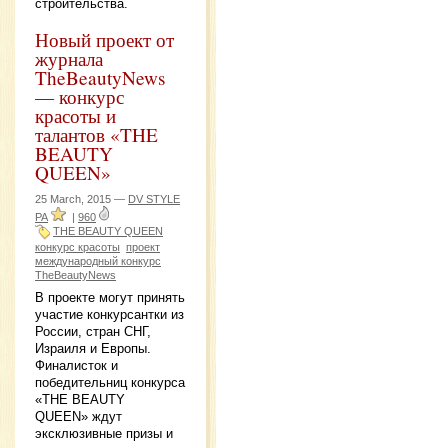
строительства.
Новый проект от
журнала
TheBeautyNews
— конкурс
красоты и
талантов «THE
BEAUTY
QUEEN»
25 March, 2015 —
DV STYLE
РА
|
960
THE BEAUTY QUEEN
конкурс красоты
проект
международный конкурс
TheBeautyNews
В проекте могут принять
участие конкурсантки из
России, стран СНГ,
Израиля и Европы.
Финалисток и
победительниц конкурса
«THE BEAUTY
QUEEN» ждут
эксклюзивные призы и