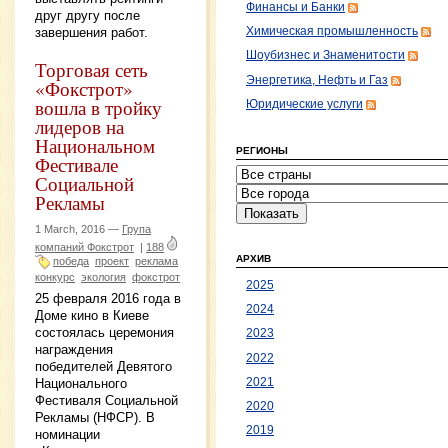
Финансы и Банки
друг другу после
завершения работ.
Химическая промышленность
Шоубизнес и Знаменитости
Торговая сеть
Энергетика, Нефть и Газ
«Фокстрот»
вошла в тройку
Юридические услуги
лидеров на
Национальном
РЕГИОНЫ
Фестивале
Социальной
Рекламы
1 March, 2016 —
Група
компаний Фокстрот
|
188
АРХИВ
победа
проект
реклама
конкурс
экология
фокстрот
2025
25 февраля 2016 года в
2024
Доме кино в Киеве
состоялась церемония
2023
награждения
2022
победителей Девятого
2021
Национального
Фестиваля Социальной
2020
Рекламы (НФСР). В
2019
номинации