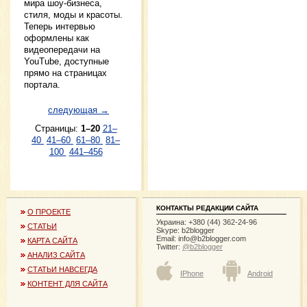
мира шоу-бизнеса,
стиля, моды и красоты.
Теперь интервью
оформлены как
видеопередачи на
YouTube, доступные
прямо на страницах
портала.
следующая →
Страницы:
1–20
21–
40
41–60
61–80
81–
100
441–456
КОНТАКТЫ РЕДАКЦИИ САЙТА
О ПРОЕКТЕ
Украина: +380 (44) 362-24-96
СТАТЬИ
Skype: b2blogger
Email:
info@b2blogger.com
КАРТА САЙТА
Twitter:
@b2blogger
АНАЛИЗ САЙТА
СТАТЬИ НАВСЕГДА
IPhone
Android
КОНТЕНТ ДЛЯ САЙТА