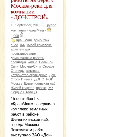
Москва-реки для
компании
«ДОНСТРОЙ»
15 September, 2015 —
Группа
компаний «КрашМаш»
|
908
КрашМаш
демонтаж
снос
ЖК
жилой комплекс
архитектура
проектирование
демонтажные работы
площадка
жилье
Большой
Сити
Москва-Сити
Сердце
Столицы
котлован
устройство ограждения
Дон-
Строй Инвест
ДОНСТРОЙ
Москва
Шелепихинская наб
Жилой квартал
проект
ЖК
Сердце Столицы
15 сентября ГК
«КрашМаш» завершила
комплекс земляных
работ в районе
Шелепихинской наб.
города Москвы.
Заказчиком работ
выступало ЗАО «Дон-