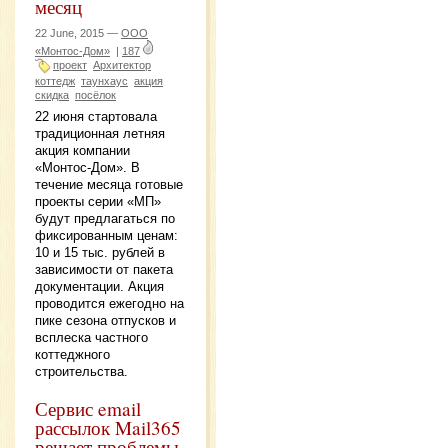
месяц
22 June, 2015 —
ООО
«Монтос-Дом»
|
187
проект
Архитектор
коттедж
таунхаус
акция
скидка
посёлок
22 июня стартовала
традиционная летняя
акция компании
«Монтос-Дом». В
течение месяца готовые
проекты серии «МП»
будут предлагаться по
фиксированным ценам:
10 и 15 тыс. рублей в
зависимости от пакета
документации. Акция
проводится ежегодно на
пике сезона отпусков и
всплеска частного
коттеджного
строительства.
Сервис email
рассылок Mail365
решает проблемы