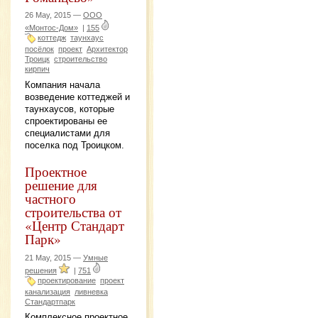
26 May, 2015 —
ООО
«Монтос-Дом»
|
155
коттедж
таунхаус
посёлок
проект
Архитектор
Троицк
строительство
кирпич
Компания начала
возведение коттеджей и
таунхаусов, которые
спроектированы ее
специалистами для
поселка под Троицком.
Проектное
решение для
частного
строительства от
«Центр Стандарт
Парк»
21 May, 2015 —
Умные
решения
|
751
проектирование
проект
канализация
ливневка
Стандартпарк
Комплексное проектное