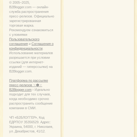
© 2005−2025,
B2Blogger.com — онлайн-
служба распространения
пресс-релизов. Официально
зарегистрированная
торговая марка.
Рекомендуем ознакомиться
с уловиями
Пользовательского
соглашения
и
Соглашения о
конфиденциальности
.
Использование материалов
разрешается при условии
ссылки (для интернет-
изданий — гиперссылки) на
B2Blogger.com.
Платформа по рассылке
пресс-релизов ☜❶☞
B2Blogger.com
› Идеально
подходит для тех случаев,
когда необходимо срочно
распространить сообщение
компании в СМИ.
ЧП «Б2БЛОГГЕР», Код
ЕДРПОУ 35356529. Адрес:
Украина, 54000, г. Николаев,
ул. Декабристов, 41/12.