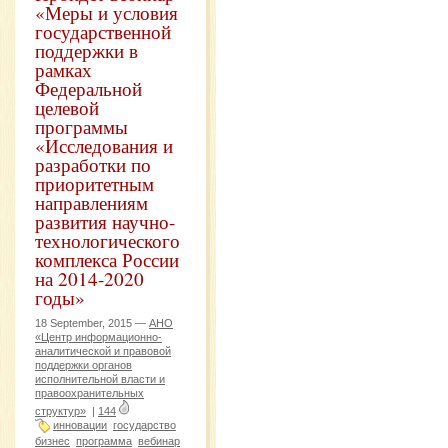
«Меры и условия
государственной
поддержки в
рамках
Федеральной
целевой
программы
«Исследования и
разработки по
приоритетным
направлениям
развития научно-
технологического
комплекса России
на 2014-2020
годы»
18 September, 2015 —
АНО
«Центр информационно-
аналитической и правовой
поддержки органов
исполнительной власти и
правоохранительных
структур»
|
144
инновации
государство
бизнес
программа
вебинар