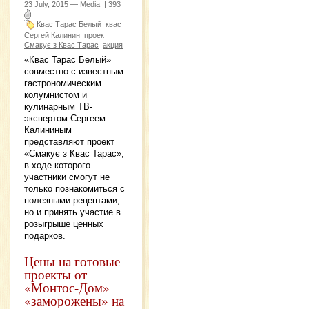
23 July, 2015 —
Media
|
393
Квас Тарас Белый
квас
Сергей Калинин
проект
Смакує з Квас Тарас
акция
«Квас Тарас Белый»
совместно с известным
гастрономическим
колумнистом и
кулинарным ТВ-
экспертом Сергеем
Калининым
представляют проект
«Смакує з Квас Тарас»,
в ходе которого
участники смогут не
только познакомиться с
полезными рецептами,
но и принять участие в
розыгрыше ценных
подарков.
Цены на готовые
проекты от
«Монтос-Дом»
«заморожены» на