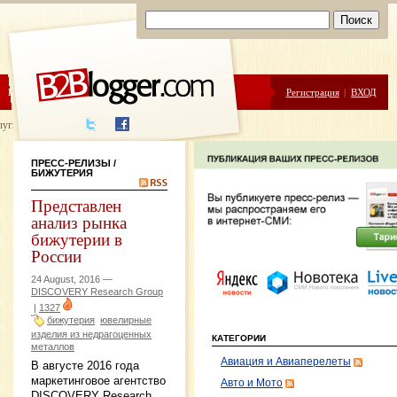
ЦЕНЫ
ПОМОЩЬ
Регистрация
|
ВХОД
луги написания
ПРЕСС-РЕЛИЗЫ
/
БИЖУТЕРИЯ
Представлен
анализ рынка
бижутерии в
России
24 August, 2016 —
DISCOVERY Research Group
|
1327
бижутерия
ювелирные
изделия из недрагоценных
КАТЕГОРИИ
металлов
Авиация и Авиаперелеты
В августе 2016 года
маркетинговое агентство
Авто и Мото
DISCOVERY Research