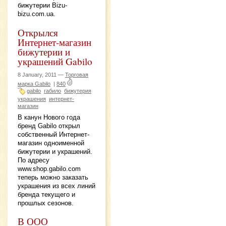
бижутерии Bizu-
bizu.com.ua.
Открылся
Интернет-магазин
бижутерии и
украшений Gabilo
8 January, 2011 —
Торговая
марка Gabilo
|
840
gabilo
габило
бижутерия
украшения
интернет-
магазин
В канун Нового года
бренд Gabilo открыл
собственный Интернет-
магазин одноименной
бижутерии и украшений.
По адресу
www.shop.gabilo.com
теперь можно заказать
украшения из всех линий
бренда текущего и
прошлых сезонов.
В ООО