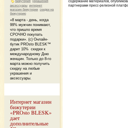
бижутерия
украшения
содержание материалов, опублико
партнерами пресс-релизной платф
аксессуары
интернет
магазин бижутерии
скидки на
бижутерию
«8 марта - день, когда
99% мужчин понимают,
что пришло время
СРОЧНО покупать
подарки». (с) Онлайн-
бутик PROsto BLESK™
дарит 10% скидки к
международному Дню
женщин. Только до 8-го
марта можно получить
скидку на любые
украшения и
аксессуары.
Интернет магазин
бижутерии
«PROsto BLESK»
дает
дополнительные