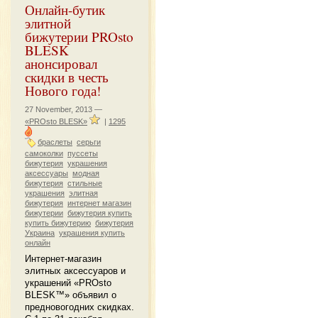
Онлайн-бутик
элитной
бижутерии PROsto
BLESK
анонсировал
скидки в честь
Нового года!
27 November, 2013 —
«PROsto BLESK»
|
1295
браслеты
серьги
самоколки
пуссеты
бижутерия
украшения
аксессуары
модная
бижутерия
стильные
украшения
элитная
бижутерия
интернет магазин
бижутерии
бижутерия купить
купить бижутерию
бижутерия
Украина
украшения купить
онлайн
Интернет-магазин
элитных аксессуаров и
украшений «PROsto
BLESK™» объявил о
предновогодних скидках.