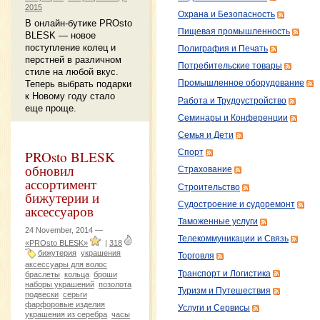
2015
Охрана и Безопасность
В онлайн-бутике PROsto
Пищевая промышленность
BLESK — новое
поступление колец и
Полиграфия и Печать
перстней в различном
Потребительские товары
стиле на любой вкус.
Теперь выбрать подарки
Промышленное оборудование
к Новому году стало
Работа и Трудоустройство
еще проще.
Семинары и Конференции
Семья и Дети
Спорт
PROsto BLESK
обновил
Страхование
ассортимент
Строительство
бижутерии и
Судостроение и судоремонт
аксессуаров
Таможенные услуги
24 November, 2014 —
Телекоммуникации и Связь
«PROsto BLESK»
|
318
бижутерия
украшения
Торговля
аксессуары для волос
Транспорт и Логистика
браслеты
кольца
броши
наборы украшений
позолота
Туризм и Путешествия
подвески
серьги
фарфоровые изделия
Услуги и Сервисы
украшения из серебра
часы