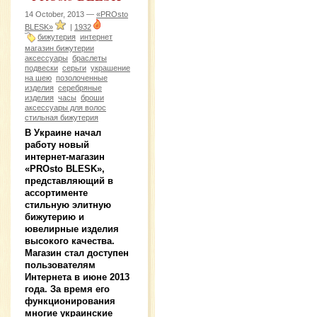
14 October, 2013 —
«PROsto
BLESK»
|
1932
бижутерия
интернет
магазин бижутерии
аксессуары
браслеты
подвески
серьги
украшение
на шею
позолоченные
изделия
серебряные
изделия
часы
броши
аксессуары для волос
стильная бижутерия
В Украине начал
работу новый
интернет-магазин
«PROsto BLESK»,
представляющий в
ассортименте
стильную элитную
бижутерию и
ювелирные изделия
высокого качества.
Магазин стал доступен
пользователям
Интернета в июне 2013
года. За время его
функционирования
многие украинские