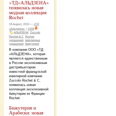
«ТД«АЛЬДЗЕНА»
появилась новая
модная коллекция
Rochet
18 August, 2010 —
«ТД
«Альдзена»
|
1339
АЛЬДЗЕНА
Zuccolo
Rochet & C
Rochet
украшения
ювелирные
украшения
бижутерия
В компании ООО «ТД
«АЛЬДЗЕНА», которая
является единственным
в России эксклюзивным
дистрибьютором
известной французской
ювелирной компании
Zuccolo Rochet & C,
появилась новая
коллекция эксклюзивной
бижутерии из Франции
Rochet.
Бижутерия и
Арабески: новая