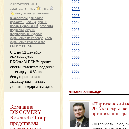
2017
20 November, 2014 —
2016
«PROsto BLESK»
|
853
бижутерия
украшения
2015
аксессуары для волос
браслеты
кольца
броши
2014
наборы украшений
позолота
2013
подвески
серьги
фарфоровые изделия
2012
украшения из серебра
часы
украшения класса люкс
2011
PROsto BLESK
2010
С 1 по 31 декабря
онлайн-бутик
2009
PROstoBLESK™ дарит
2008
своим клиентам подарок
— скидку 10 % на
2007
бижутерию и все
2006
аксессуары. Теперь
делать подарки выгодно!
ЛЕВИТАС АЛЕКСАНДР
«Партизанский м
Компания
2017»: открыт ко
DISCOVERY
организацию тра
Research Group
представила
«Мы собрали на одной
анализ рынка
лучших экспертов по