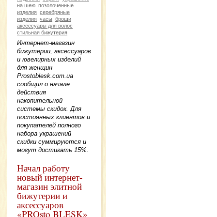
на шею
позолоченные
изделия
серебряные
изделия
часы
броши
аксессуары для волос
стильная бижутерия
Интернет-магазин
бижутерии, аксессуаров
и ювелирных изделий
для женщин
Prostoblesk.com.ua
сообщил о начале
действия
накопительной
системы скидок. Для
постоянных клиентов и
покупателей полного
набора украшений
скидки суммируются и
могут достигать 15%.
Начал работу
новый интернет-
магазин элитной
бижутерии и
аксессуаров
«PROsto BLESK»