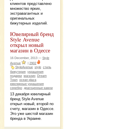
клиентов представлено
множество ярких,
экстравагантных и
оригинальных
бижутерных изделий.
Ювелирный бренд
Style Avenue
открыл новый
магазин в Одессе
16 December, 2013 —
Style
Avenue
|
2902
StyleAvenue
style
стиль
бижутерия
украшения
подарки
магазин
Dream
Town
ocean plaza
ювелирные украшения
серебро
драгоценные камни
13 декабря ювелирный
бренд Style Avenue
открыл новый, второй по
счету, магазин в Одессе.
Это уже шестой магазин
бренда в Украине.