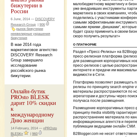
бижутерии в
малобюджетному маркетингу и бизн
уже внедривших инструменты парти
России
маркетинга в своих компаниях, чтоб
поделились с участниками конфере
6 June, 2014 —
DISCOVERY
самыми эффективными инструмент
Research Group
|
906
самыми яркими „фишками“, которые
рынок бижутерии
будет сразу применить в своем бизн
неювелирные украшения
скоро получить результат»
бижутерия
В мае 2014 года
О ПЛАТФОРМЕ
маркетинговое агентство
Раздел «Пресс-Релизы» на B2Blogg
DISCOVERY Research
пресс-релизная платформа (релиз
Group завершило
для размещения корпоративных нов
исследование
пресс-релизов с целью распростран
российского рынка
интернете и придачи им максималь
видимости в Сети.
бижутерии.
Платформа позволяет размещать п
релизы по принципу search engine visi
Онлайн-бутик
материалы распространяются по н
PROsto BLESK
агрегаторам и доступны через поиск
получаса после размещения.
дарит 10% скидки
к
Размещение корпоративных пресс-
международному
принципу media visibility гарантируе
распространение материала по ка
Дню женщин
информационных агентств и перепе
публикации ведущими онлайн СМИ.
14 February, 2014 —
«PROsto
B2Blogger.com не несет ответственн
BLESK»
|
960