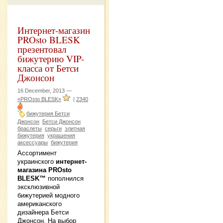
Интернет-магазин
PROsto BLESK
презентовал
бижутерию VIP-
класса от Бетси
Джонсон
16 December, 2013 —
«PROsto BLESK»
|
2340
бижутерия Бетси
Джонсон
Бетси Джонсон
браслеты
серьги
элитная
бижутерия
украшения
аксессуары
бижутерия
Ассортимент
украинского
интернет-
магазина PROsto
BLESK™
пополнился
эксклюзивной
бижутерией модного
американского
дизайнера Бетси
Джонсон. На выбор