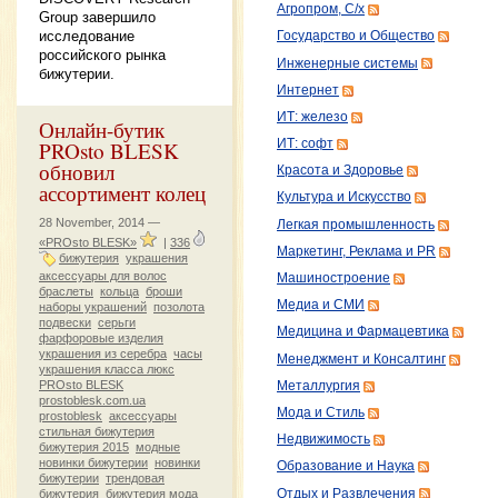
Агропром, С/х
Group завершило
исследование
Государство и Общество
российского рынка
Инженерные системы
бижутерии.
Интернет
ИТ: железо
Онлайн-бутик
ИТ: софт
PROsto BLESK
обновил
Красота и Здоровье
ассортимент колец
Культура и Искусство
28 November, 2014 —
Легкая промышленность
«PROsto BLESK»
|
336
Маркетинг, Реклама и PR
бижутерия
украшения
аксессуары для волос
Машиностроение
браслеты
кольца
броши
Медиа и СМИ
наборы украшений
позолота
подвески
серьги
Медицина и Фармацевтика
фарфоровые изделия
украшения из серебра
часы
Менеджмент и Консалтинг
украшения класса люкс
PROsto BLESK
Металлургия
prostoblesk.com.ua
Мода и Стиль
prostoblesk
аксессуары
стильная бижутерия
Недвижимость
бижутерия 2015
модные
новинки бижутерии
новинки
Образование и Наука
бижутерии
трендовая
Отдых и Развлечения
бижутерия
бижутерия мода