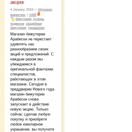
акция
4 January, 2010 —
Интернет
маркетинг
|
1495
бижутерия
кулоны
подвески
свадебная
бижутерия
украшения
Магазин бижутерии
Арабески не перестает
удивлять нас
разнообразием своих
акций и предложений. С
каждым разом мы
убеждаемся в
оригинальной фантазии
специалистов,
работающих в этом
магазине. Сегодня в
преддверии Нового года
магазин бижутерии
Арабески снова
запускает в действие
новую акцию. Только
сейчас сделав любую
покупку и приобретя
любое ювелирное
украшение, вы получите