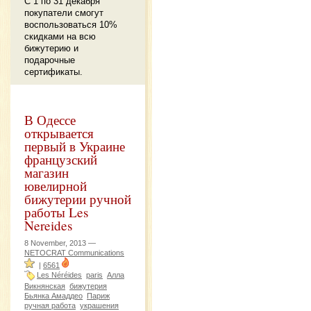
С 1 по 31 декабря
покупатели смогут
воспользоваться 10%
скидками на всю
бижутерию и
подарочные
сертификаты.
В Одессе
открывается
первый в Украине
французский
магазин
ювелирной
бижутерии ручной
работы Les
Nereides
8 November, 2013 —
NETOCRAT Communications
|
6561
Les Néréides
paris
Алла
Викнянская
бижутерия
Бьянка Амаддео
Париж
ручная работа
украшения