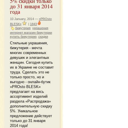
5% скидки только
до 31 января 2014
года
10 January, 2014 —
«PROsto
BLESK»
|
1843
бижутерия
украшения
интернет магазин бижутерии
купить бижутерию
скидки
Стильные украшения,
бижутерия - мечта
многих современных
девушек и элегантных
женщин. Сегодня купить
их в Украине не составит
труда. Сделать это не
только просто, но и
выгодно - онлайн-бутик
«PROsto BLESK»
предлагает на весь
ассортимент изделий
раздела «Распродажа»
дополнительную скидку
5%. Уникальное
предложение действует
только до 31 января
2014 года!