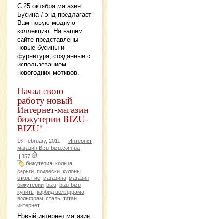
С 25 октября магазин
Бусина-Лэнд предлагает
Вам новую модную
коллекцию. На нашем
сайте представлены
новые бусины и
фурнитура, созданные с
использованием
новогодних мотивов.
Начал свою
работу новый
Интернет-магазин
бижутерии BIZU-
BIZU!
16 February, 2011 —
Интернет
магазин Bizu-bizu.com.ua
|
857
бижутерия
кольца
серьги
подвески
кулоны
открытие
магазина
магазин
бижутерии
bizu
bizu-bizu
купить
карбид вольфрама
вольфрам
сталь
титан
интернет
Новый интернет магазин