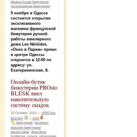
французская бижутерия
эксклюзивная бижутерия
9 ноября в Одессе
состоится открытие
эксклюзивного
магазина французской
бижутерии ручной
работы ювелирного
дома Les Néréides.
«Окно в Париж» прямо
в центре Одессы
откроется в 12:00 по
адресу: ул.
Екатерининская, 8.
Онлайн-бутик
бижутерии PROsto
BLESK ввел
накопительную
систему скидок
15 October, 2013 —
«PROsto
BLESK»
|
1166
бижутерия
интернет
магазин бижутерии
аксессуары
браслеты
подвески
серьги
украшение