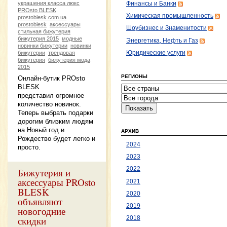
украшения класса люкс
Финансы и Банки
PROsto BLESK
Химическая промышленность
prostoblesk.com.ua
prostoblesk
аксессуары
Шоубизнес и Знаменитости
стильная бижутерия
бижутерия 2015
модные
Энергетика, Нефть и Газ
новинки бижутерии
новинки
Юридические услуги
бижутерии
трендовая
бижутерия
бижутерия мода
2015
РЕГИОНЫ
Онлайн-бутик PROsto
BLESK
представил огромное
количество новинок.
Теперь выбрать подарки
дорогим близким людям
на Новый год и
АРХИВ
Рождество будет легко и
2024
просто.
2023
2022
Бижутерия и
аксессуары PROsto
2021
BLESK
2020
объявляют
2019
новогодние
скидки
2018