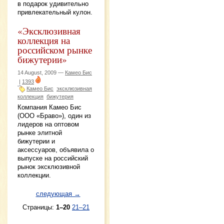
в подарок удивительно
привлекательный кулон.
«Эксклюзивная
коллекция на
российском рынке
бижутерии»
14 August, 2009 —
Камео Бис
|
1393
Камео Бис
эксклюзивная
коллекция
бижутерия
Компания Камео Бис
(ООО «Браво»), один из
лидеров на оптовом
рынке элитной
бижутерии и
аксессуаров, объявила о
выпуске на российский
рынок эксклюзивной
коллекции.
следующая →
Страницы:
1–20
21–21