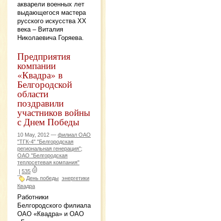
акварели военных лет
выдающегося мастера
русского искусства ХХ
века – Виталия
Николаевича Горяева.
Предприятия
компании
«Квадра» в
Белгородской
области
поздравили
участников войны
с Днем Победы
10 May, 2012 —
филиал ОАО
"ТГК-4" "Белгородская
региональная генерация";
ОАО "Белгородская
теплосетевая компания"
|
535
День победы
энергетики
Квадра
Работники
Белгородского филиала
ОАО «Квадра» и ОАО