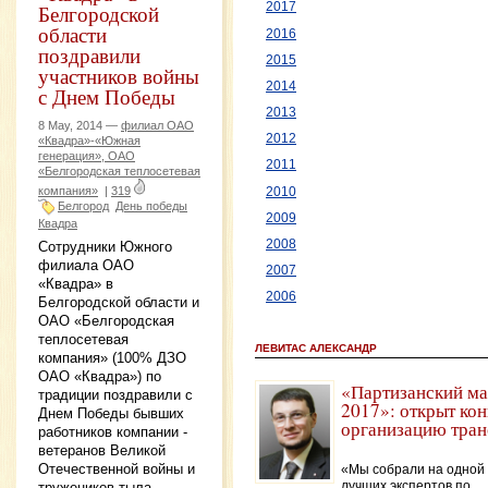
Белгородской
2017
области
2016
поздравили
2015
участников войны
2014
с Днем Победы
2013
8 May, 2014 —
филиал ОАО
2012
«Квадра»-«Южная
генерация», ОАО
2011
«Белгородская теплосетевая
компания»
|
319
2010
Белгород
День победы
2009
Квадра
2008
Сотрудники Южного
филиала ОАО
2007
«Квадра» в
2006
Белгородской области и
ОАО «Белгородская
теплосетевая
ЛЕВИТАС АЛЕКСАНДР
компания» (100% ДЗО
ОАО «Квадра») по
«Партизанский ма
традиции поздравили с
2017»: открыт кон
Днем Победы бывших
организацию тран
работников компании -
ветеранов Великой
Отечественной войны и
«Мы собрали на одной
лучших экспертов по
тружеников тыла.