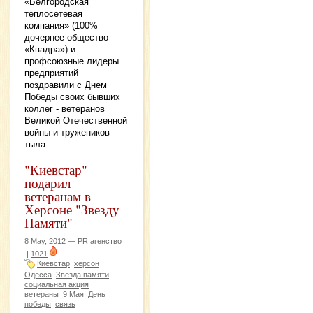
«Белгородская
теплосетевая
компания» (100%
дочернее общество
«Квадра») и
профсоюзные лидеры
предприятий
поздравили с Днем
Победы своих бывших
коллег - ветеранов
Великой Отечественной
войны и тружеников
тыла.
"Киевстар"
подарил
ветеранам в
Херсоне "Звезду
Памяти"
8 May, 2012 —
PR агенство
|
1021
Киевстар
херсон
Одесса
Звезда памяти
социальная акция
ветераны
9 Мая
День
победы
связь