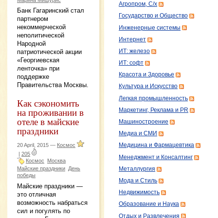
Агропром, С/х
Банк Гагаринский стал
Государство и Общество
партнером
некоммерческой
Инженерные системы
неполитической
Интернет
Народной
ИТ: железо
патриотической акции
«Георгиевская
ИТ: софт
ленточка» при
Красота и Здоровье
поддержке
Правительства Москвы.
Культура и Искусство
Легкая промышленность
Как сэкономить
на проживании в
Маркетинг, Реклама и PR
отеле в майские
Машиностроение
праздники
Медиа и СМИ
20 April, 2015 —
Космос
Медицина и Фармацевтика
|
205
Менеджмент и Консалтинг
Космос
Москва
Майские праздники
День
Металлургия
победы
Мода и Стиль
Майские праздники —
Недвижимость
это отличная
возможность набраться
Образование и Наука
сил и погулять по
Отдых и Развлечения