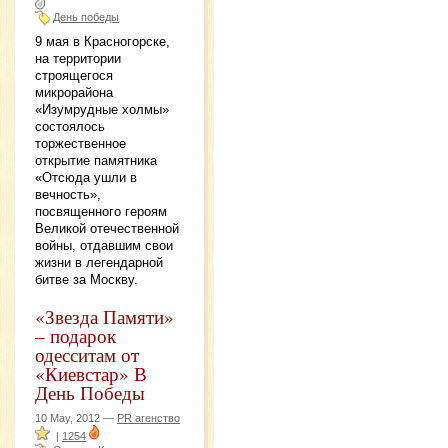
День победы
9 мая в Красногорске,
на территории
строящегося
микрорайона
«Изумрудные холмы»
состоялось
торжественное
открытие памятника
«Отсюда ушли в
вечность»,
посвященного героям
Великой отечественной
войны, отдавшим свои
жизни в легендарной
битве за Москву.
«Звезда Памяти»
– подарок
одесситам от
«Киевстар» В
День Победы
10 May, 2012 —
PR агенство
|
1254