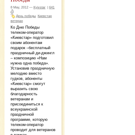
8 May, 2012 —
Kyivstar
|
641
День победы
Киевстар
ветеран
Ко Дню Победы
телеком-оператор
«Киевстар» подготовил
своим абонентам
подарок –бесплатный
праздничный ди-джингл
– композицию «Нам
нужна одна победа».
Установив праздничную
мелодию вместо
гудков, абоненты
«Киевстар» смогут
выразить свою
благодарность
ветеранам и
присоединиться к
всеукраинской
праздничной
программе, которую
телеком-оператор
проводит для ветеранов
в рамках