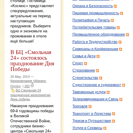
столице. Гостиница
«Космос» представляет
Охрана и Безопасность
спецпредложения,
Пищевая промышленность
актуальные на период
Полиграфия и Печать
наступающих
праздников. Выберите
Потребительские товары
одно и экономьте на
Промышленное оборудование
проживании в отеле
ещё больше!
Работа и Трудоустройство
Семинары и Конференции
В БЦ «Смольная
24» состоялось
Семья и Дети
празднование Дня
Спорт
Победы
Страхование
26 May, 2014 —
Строительство
Кинокомпания «Маринс
Судостроение и судоремонт
Групп»
|
282
БЦ Смольная 24
Таможенные услуги
праздничное мероприятие
Телекоммуникации и Связь
День победы
Накануне празднования
Торговля
69-й годовщины победы
Транспорт и Логистика
в Великой
Отечественной Войне,
Туризм и Путешествия
сотрудники бизнес-
Услуги и Сервисы
центра «Смольная 24»