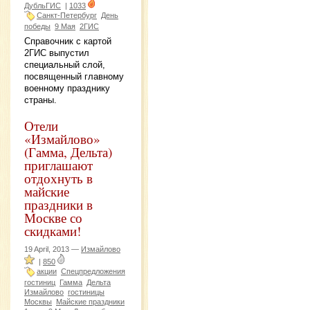
ДубльГИС
|
1033
Санкт-Петербург
День
победы
9 Мая
2ГИС
Справочник с картой
2ГИС выпустил
специальный слой,
посвященный главному
военному празднику
страны.
Отели
«Измайлово»
(Гамма, Дельта)
приглашают
отдохнуть в
майские
праздники в
Москве со
скидками!
19 April, 2013 —
Измайлово
|
850
акции
Спецпредложения
гостиниц
Гамма
Дельта
Измайлово
гостиницы
Москвы
Майские праздники