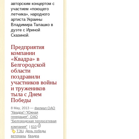
авторским концертом с
участием «поющего
летчика», народного
артиста Украины
Владимира Талашко в
дуэте с Ириной
Сказиной.
Предприятия
компании
«Квадра» в
Белгородской
области
поздравили
участников войны
и тружеников
тыла с Днем
Победы
8 May, 2013 —
филиал ОАО
"Квадра"-"Южная
генерация", ОАО
"Белгородская теплосетевая
компания"
|
610
ТЭЦ
День победы
ветераны
Квадра