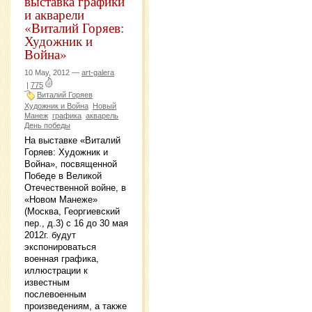
выставка графики
и акварели
«Виталий Горяев:
Художник и
Война»
10 May, 2012 —
art-galera
|
775
Виталий Горяев
Художник и Война
Новый
Манеж
графика
акварель
День победы
На выставке «Виталий
Горяев: Художник и
Война», посвященной
Победе в Великой
Отечественной войне, в
«Новом Манеже»
(Москва, Георгиевский
пер., д.3) с 16 до 30 мая
2012г. будут
экспонироваться
военная графика,
иллюстрации к
известным
послевоенным
произведениям, а также