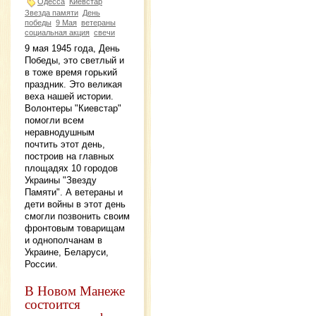
Одесса
Киевстар
Звезда памяти
День
победы
9 Мая
ветераны
социальная акция
свечи
9 мая 1945 года, День
Победы, это светлый и
в тоже время горький
праздник. Это великая
веха нашей истории.
Волонтеры "Киевстар"
помогли всем
неравнодушным
почтить этот день,
построив на главных
площадях 10 городов
Украины "Звезду
Памяти". А ветераны и
дети войны в этот день
смогли позвонить своим
фронтовым товарищам
и однополчанам в
Украине, Беларуси,
России.
В Новом Манеже
состоится