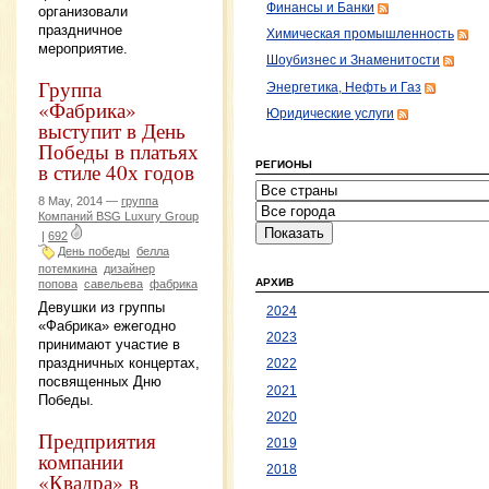
Финансы и Банки
организовали
праздничное
Химическая промышленность
мероприятие.
Шоубизнес и Знаменитости
Группа
Энергетика, Нефть и Газ
«Фабрика»
Юридические услуги
выступит в День
Победы в платьях
в стиле 40х годов
РЕГИОНЫ
8 May, 2014 —
группа
Компаний BSG Luxury Group
|
692
День победы
белла
потемкина
дизайнер
АРХИВ
попова
савельева
фабрика
Девушки из группы
2024
«Фабрика» ежегодно
2023
принимают участие в
праздничных концертах,
2022
посвященных Дню
2021
Победы.
2020
Предприятия
2019
компании
2018
«Квадра» в