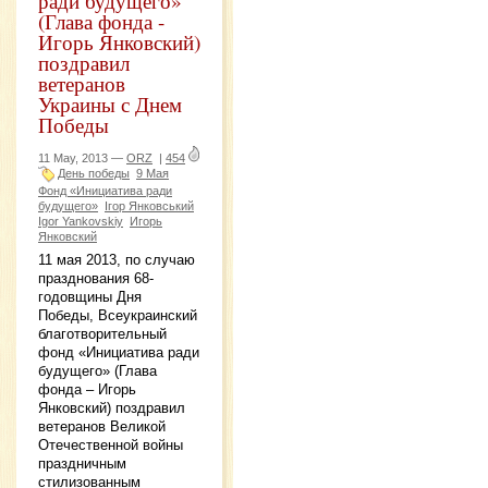
ради будущего»
(Глава фонда -
Игорь Янковский)
поздравил
ветеранов
Украины с Днем
Победы
11 May, 2013 —
ORZ
|
454
День победы
9 Мая
Фонд «Инициатива ради
будущего»
Ігор Янковський
Igor Yankovskiy
Игорь
Янковский
11 мая 2013, по случаю
празднования 68-
годовщины Дня
Победы, Всеукраинский
благотворительный
фонд «Инициатива ради
будущего» (Глава
фонда – Игорь
Янковский) поздравил
ветеранов Великой
Отечественной войны
праздничным
стилизованным