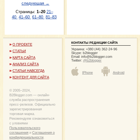
следующая →
Страницы:
1–20
21–
40
41–60
61–80
81–83
КОНТАКТЫ РЕДАКЦИИ САЙТА
О ПРОЕКТЕ
Украина: +380 (44) 362-24-96
СТАТЬИ
Skype: b2blogger
Email:
info@b2blogger.com
КАРТА САЙТА
Twitter:
@b2blogger
АНАЛИЗ САЙТА
СТАТЬИ НАВСЕГДА
IPhone
Android
КОНТЕНТ ДЛЯ САЙТА
© 2005−2024,
B2Blogger.com — онлайн-
служба распространения
пресс-релизов. Официально
зарегистрированная
торговая марка.
Рекомендуем ознакомиться
с уловиями
Пользовательского
соглашения
и
Соглашения о
конфиденциальности
.