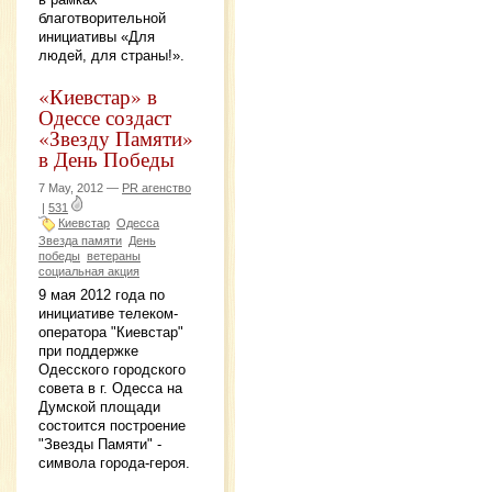
благотворительной
инициативы «Для
людей, для страны!».
«Киевстар» в
Одессе создаст
«Звезду Памяти»
в День Победы
7 May, 2012 —
PR агенство
|
531
Киевстар
Одесса
Звезда памяти
День
победы
ветераны
социальная акция
9 мая 2012 года по
инициативе телеком-
оператора "Киевстар"
при поддержке
Одесского городского
совета в г. Одесса на
Думской площади
состоится построение
"Звезды Памяти" -
символа города-героя.