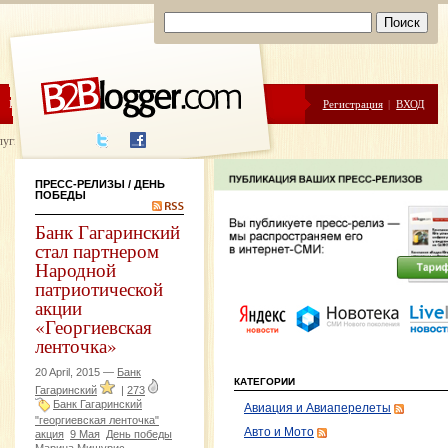
ЦЕНЫ
ПОМОЩЬ
Регистрация
|
ВХОД
луги написания
ПРЕСС-РЕЛИЗЫ
/ ДЕНЬ
ПОБЕДЫ
Банк Гагаринский
стал партнером
Народной
патриотической
акции
«Георгиевская
ленточка»
20 April, 2015 —
Банк
КАТЕГОРИИ
Гагаринский
|
273
Банк Гагаринский
Авиация и Авиаперелеты
"георгиевская ленточка"
Авто и Мото
акция
9 Мая
День победы
Марина Мишурис