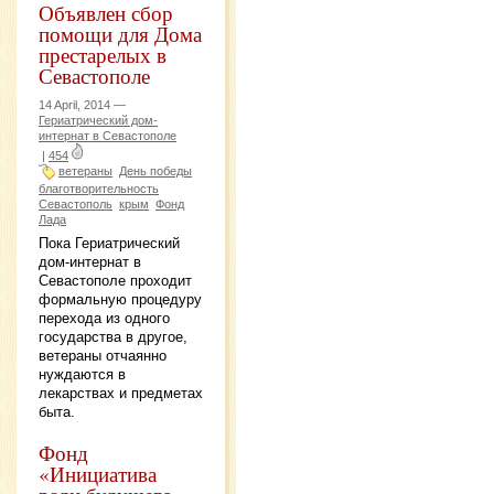
Объявлен сбор
помощи для Дома
престарелых в
Севастополе
14 April, 2014 —
Гериатрический дом-
интернат в Севастополе
|
454
ветераны
День победы
благотворительность
Севастополь
крым
Фонд
Лада
Пока Гериатрический
дом-интернат в
Севастополе проходит
формальную процедуру
перехода из одного
государства в другое,
ветераны отчаянно
нуждаются в
лекарствах и предметах
быта.
Фонд
«Инициатива