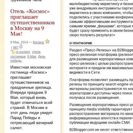
малобюджетному маркетингу и бизне
уже внедривших инструменты партиз
Отель «Космос»
маркетинга в своих компаниях, чтобы
приглашает
поделились с участниками конферен
путешественников
самыми эффективными инструмента
в Москву на 9
самыми яркими „фишками“, которые
будет сразу применить в своем бизне
Мая!
скоро получить результат»
8 May, 2014 —
Космос
О ПЛАТФОРМЕ
|
987
Раздел «Пресс-Релизы» на B2Blogge
гк космос
отель
пресс-релизная платформа (релизо
гостиница
9 Мая
День
для размещения корпоративных нов
победы
пресс-релизов с целью распростране
Известная московская
интернете и придачи им максимальн
гостиница «Космос»
видимости в Сети.
приглашает
Платформа позволяет размещать пр
путешественников на
релизы по принципу search engine visib
праздничные зрелища.
материалы распространяются по но
Впереди праздник 9
агрегаторам и доступны через поиск 
Мая, который вновь
получаса после размещения.
будет отмечаться всей
Размещение корпоративных пресс-р
страной. В Москве в
принципу media visibility гарантирует
этот день люди увидят
распространение материала по кан
Парад Победы и
информационных агентств и перепеч
потрясающий вечерний
публикации ведущими онлайн СМИ.
салют.
B2Blogger.com не несет ответственн