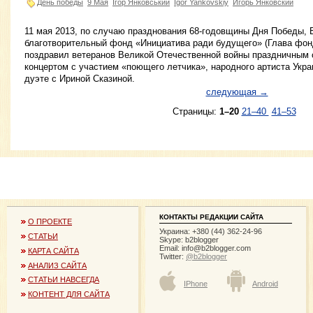
День победы
9 Мая
Ігор Янковський
Igor Yankovskiy
Игорь Янковский
11 мая 2013, по случаю празднования 68-годовщины Дня Победы, 
благотворительный фонд «Инициатива ради будущего» (Глава фонд
поздравил ветеранов Великой Отечественной войны праздничным
концертом с участием «поющего летчика», народного артиста Укр
дуэте с Ириной Сказиной.
следующая →
Страницы:
1–20
21–40
41–53
КОНТАКТЫ РЕДАКЦИИ САЙТА
О ПРОЕКТЕ
Украина: +380 (44) 362-24-96
СТАТЬИ
Skype: b2blogger
Email:
info@b2blogger.com
КАРТА САЙТА
Twitter:
@b2blogger
АНАЛИЗ САЙТА
СТАТЬИ НАВСЕГДА
IPhone
Android
КОНТЕНТ ДЛЯ САЙТА