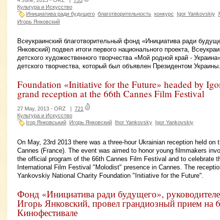
4 June, 2013 -
ORZ
|
755
Культура и Искусство
Инициатива ради будущего
благотворительность
конкурс
Igor Yankovskiy
Игорь Янковский
Всеукраинский благотворительный фонд «Инициатива ради будущег
Янковский) подвел итоги первого национального проекта, Всеукра
детского художественного творчества «Мой родной край - Украина
детского творчества, который был объявлен Президентом Украины
Foundation «Initiative for the Future» headed by Igo
grand reception at the 66th Cannes Film Festival
27 May, 2013 -
ORZ
|
721
Культура и Искусство
Ігор Янковський
Игорь Янковский
Ihor Yankovsky
Igor Yankovskiy
On May, 23rd 2013 there was a three-hour Ukrainian reception held on t
Cannes (France). The event was aimed to honor young filmmakers invol
the official program of the 66th Cannes Film Festival and to celebrate t
International Film Festival "Molodist" presence in Cannes. The recepti
Yankovskiy National Charity Foundation "Initiative for the Future".
Фонд «Инициатива ради будущего», руководителе
Игорь Янковский, провел грандиозный прием на 
Кинофестивале