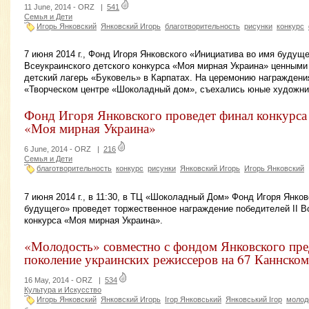
11 June, 2014 -
ORZ
|
541
Семья и Дети
Игорь Янковский
Янковский Игорь
благотворительность
рисунки
конкурс
7 июня 2014 г., Фонд Игоря Янковского «Инициатива во имя будуще
Всеукраинского детского конкурса «Моя мирная Украина» ценными
детский лагерь «Буковель» в Карпатах. На церемонию награждени
«Творческом центре «Шоколадный дом», съехались юные художник
Фонд Игоря Янковского проведет финал конкурса 
«Моя мирная Украина»
6 June, 2014 -
ORZ
|
216
Семья и Дети
благотворительность
конкурс
рисунки
Янковский Игорь
Игорь Янковский
7 июня 2014 г., в 11:30, в ТЦ «Шоколадный Дом» Фонд Игоря Янко
будущего» проведет торжественное награждение победителей ІІ В
конкурса «Моя мирная Украина».
«Молодость» совместно с фондом Янковского пре
поколение украинских режиссеров на 67 Каннском
16 May, 2014 -
ORZ
|
534
Культура и Искусство
Игорь Янковский
Янковский Игорь
Ігор Янковський
Янковський Ігор
молод