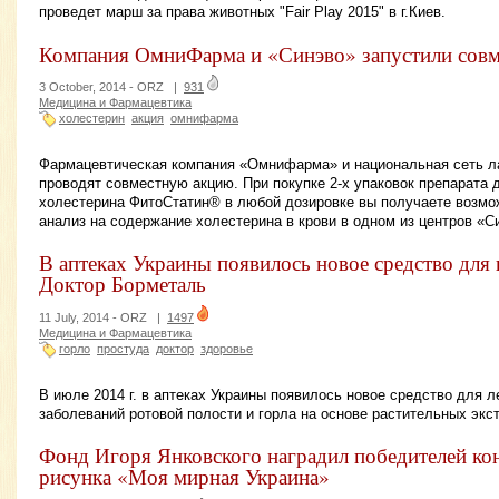
проведет марш за права животных "Fair Play 2015" в г.Киев.
Компания ОмниФарма и «Синэво» запустили сов
3 October, 2014 -
ORZ
|
931
Медицина и Фармацевтика
холестерин
акция
омнифарма
Фармацевтическая компания «Омнифарма» и национальная сеть л
проводят совместную акцию. При покупке 2-х упаковок препарата
холестерина ФитоСтатин® в любой дозировке вы получаете воз
анализ на содержание холестерина в крови в одном из центров «С
В аптеках Украины появилось новое средство для 
Доктор Борметаль
11 July, 2014 -
ORZ
|
1497
Медицина и Фармацевтика
горло
простуда
доктор
здоровье
В июле 2014 г. в аптеках Украины появилось новое средство для 
заболеваний ротовой полости и горла на основе растительных экст
Фонд Игоря Янковского наградил победителей кон
рисунка «Моя мирная Украина»