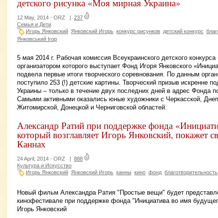
детского рисунка «Моя мирная Украина»
12 May, 2014 -
ORZ
|
237
Семья и Дети
Игорь Янковский
Янковский Игорь
конкурс рисунков
детский конкурс
благ
Янковський Ігор
5 мая 2014 г. Рабочая комиссия Всеукраинского детского конкурса
организатором которого выступает Фонд Игоря Янковского «Иници
подвела первые итоги творческого соревнования. По данным орган
поступило 253 (!) детские картины. Творческий призыв искренне 
Украины – только в течение двух последних дней в адрес Фонда по
Самыми активными оказались юные художники с Черкасской, Днеп
Житомирской, Донецкой и Черниговской областей.
Александр Ратий при поддержке фонда «Инициати
который возглавляет Игорь Янковский, покажет с
Каннах
24 April, 2014 -
ORZ
|
888
Культура и Искусство
Игорь Янковский
Янковский Игорь
канны
кино
фонд
благотворительность
Новый фильм Александра Ратия "Простые вещи" будет представл
кинофестивале при поддержке фонда "Инициатива во имя будущег
Игорь Янковский