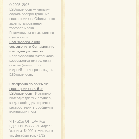
© 2005−2025,
B2Blogger.com — онлайн-
служба распространения
пресс-релизов. Официально
зарегистрированная
торговая марка.
Рекомендуем ознакомиться
с уловиями
Пользовательского
соглашения
и
Соглашения о
конфиденциальности
.
Использование материалов
разрешается при условии
ссылки (для интернет-
изданий — гиперссылки) на
B2Blogger.com.
Платформа по рассылке
пресс-релизов ☜❶☞
B2Blogger.com
› Идеально
подходит для тех случаев,
когда необходимо срочно
распространить сообщение
компании в СМИ.
ЧП «Б2БЛОГГЕР», Код
ЕДРПОУ 35356529. Адрес:
Украина, 54000, г. Николаев,
ул. Декабристов, 41/12.