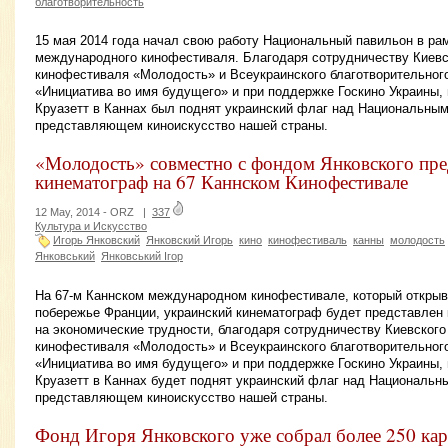
благотворительность
15 мая 2014 года начал свою работу Национальный павильон в рам
международного кинофестиваля. Благодаря сотрудничеству Киев
кинофестиваля «Молодость» и Всеукраинского благотворительног
«Инициатива во имя будущего» и при поддержке Госкино Украины, 
Круазетт в Каннах был поднят украинский флаг над Национальны
представляющем киноискусство нашей страны.
«Молодость» совместно с фондом Янковского пре
кинематограф на 67 Каннском Кинофестивале
12 May, 2014 -
ORZ
|
337
Культура и Искусство
Игорь Янковский
Янковский Игорь
кино
кинофестиваль
канны
молодость
Янковський
Янковський Ігор
На 67-м Каннском международном кинофестивале, который открыв
побережье Франции, украинский кинематограф будет представлен 
на экономические трудности, благодаря сотрудничеству Киевског
кинофестиваля «Молодость» и Всеукраинского благотворительног
«Инициатива во имя будущего» и при поддержке Госкино Украины, 
Круазетт в Каннах будет поднят украинский флаг над Национальн
представляющем киноискусство нашей страны.
Фонд Игоря Янковского уже собрал более 250 кар