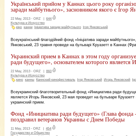
Український прийом у Каннах цього року організо
заради майбутнього», засновником якого є Ігор Я
22 May, 2013 -
ORZ
|
644
Культура и Искусство
кіно
канни
Ініціатива заради майбутнього
Ігор Янковський
Всеукраїнський благодійний фонд «Ініціатива заради майбутнього»,
Янковський, 23 травня проведе на бульварі Круазетт в Каннах (Фра
Украинский прием в Каннах в этом году организу
ради будущего», основателем которого является 
22 May, 2013 -
ORZ
|
860
Культура и Искусство
кино
канны
Каннский кинофестиваль
Ігор Янковський
Игорь Янковский
Ig
Всеукраинский благотворительный фонд «Инициатива ради будуще
является Игорь Янковский, 23 мая проведет на бульваре Круазетт 
украинский прием.
Фонд «Инициатива ради будущего» (Глава фонда 
поздравил ветеранов Украины с Днем Победы
11 May, 2013 -
ORZ
|
454
Государство и Общество