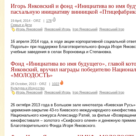
Игорь Янковский и фонд «Инициатива во имя бу
пасхальную инициативу винницкой «Птицефабрик
19 April, 2014 -
ORZ
|
178
Семья и Дети
Игорь Янковский
Янковский Игорь
Ігор Янковський
Янковський Ігор
16 апреля 2014 года, в ходе акции корпоративной социальной отв
Подолье» при поддержке Благотворительного фонда Игоря Янковс
учебные заведения в селах Вороновица и Степановка.
Фонд «Инициатива во имя будущего», главой кото
Янковский, вручил награды победителю Национа
«МОЛОДОСТЬ»
28 October, 2013 -
ORZ
|
1022
Культура и Искусство
Игорь Янковский
Янковский Игорь
Ігор Янковський
Янковський Ігор
26 октября 2013 года в Большом зале кинотеатра «Киевская Русь
церемония-закрытие 43-го Киевского международного кинофестив
Национального конкурса Александр Ратий, за фильм «Возвращени
кинофестиваля – золотого «Скифского оленя» и денежную премию 
Благотворительного Фонда Игоря Янковского.