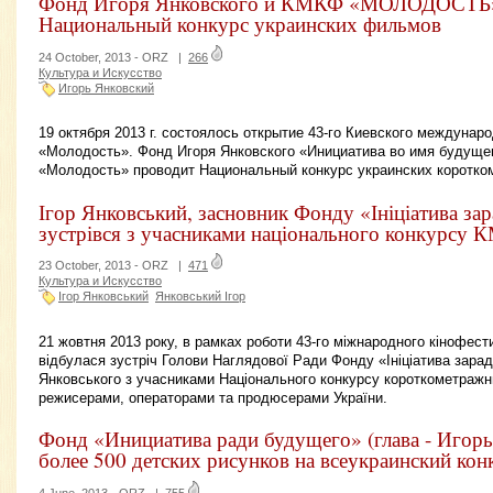
Фонд Игоря Янковского и КМКФ «МОЛОДОСТЬ»
Национальный конкурс украинских фильмов
24 October, 2013 -
ORZ
|
266
Культура и Искусство
Игорь Янковский
19 октября 2013 г. состоялось открытие 43-го Киевского междунар
«Молодость». Фонд Игоря Янковского «Инициатива во имя будуще
«Молодость» проводит Национальный конкурс украинских коротк
Ігор Янковський, засновник Фонду «Ініціатива за
зустрівся з учасниками національного конкурсу
23 October, 2013 -
ORZ
|
471
Культура и Искусство
Ігор Янковський
Янковський Ігор
21 жовтня 2013 року, в рамках роботи 43-го міжнародного кіноф
відбулася зустріч Голови Наглядової Ради Фонду «Ініціатива зарад
Янковського з учасниками Національного конкурсу короткометражн
режисерами, операторами та продюсерами України.
Фонд «Инициатива ради будущего» (глава - Игорь
более 500 детских рисунков на всеукраинский кон