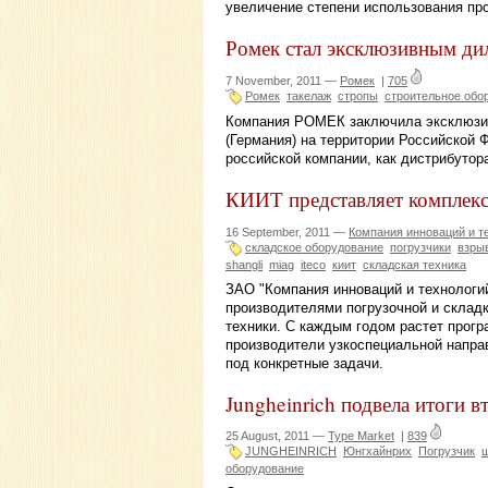
увеличение степени использования пр
Ромек стал эксклюзивным д
7 November, 2011 —
Ромек
|
705
Ромек
такелаж
стропы
строительное обо
Компания РОМЕК заключила эксклюзи
(Германия) на территории Российской 
российской компании, как дистрибуто
КИИТ представляет комплекс
16 September, 2011 —
Компания инноваций и т
складское оборудование
погрузчики
взры
shangli
miag
itecо
киит
складская техника
ЗАО "Компания инноваций и технологи
производителями погрузочной и склад
техники. С каждым годом растет прогр
производители узкоспециальной направ
под конкретные задачи.
Jungheinrich подвела итоги в
25 August, 2011 —
Type Market
|
839
JUNGHEINRICH
Юнгхайнрих
Погрузчик
оборудование