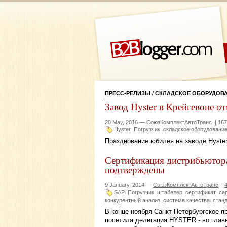
ПРЕСС-РЕЛИЗЫ
/ СКЛАДСКОЕ ОБОРУДОВ
Завод Hyster в Крейгевоне от
20 May, 2016 —
СоюзКомплектАвтоТранс
|
167
Hyster
Погрузчик
складское оборудовани
Празднование юбилея на заводе Hyster
Сертификация дистрибьютор
подтверждены
9 January, 2014 —
СоюзКомплектАвтоТранс
|
SAP
Погрузчик
штабелер
сертификат
се
конкурентный анализ
система качества
стан
В конце ноября Санкт-Петербургское 
посетила делегация HYSTER - во глав