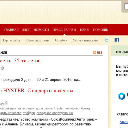
ГЛАВНАЯ
БЛОГ
НОВОСТИ
ПРЕСС-РЕЛИЗЫ
ЦЕНЫ
ПОМОЩЬ
Тур по сайту
Пресс-портреты
Ошибки
Услуги написания
АНИЕ
метил 35-ти летие
е
 проходило 2 дня — 20 и 21 апреля 2016 года.
а HYSTER. Стандарты качества
463
ртификация
аттестация
доля рынка
Hyster
импортер
бренд
дарты качества
трейдер
складское оборудование
КАТЕГ
представительство компании «СоюзКомплектАвтоТранс»
Авиа
е с Аланом Блитом, бизнес-директором по развитию