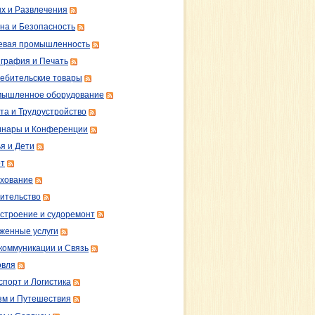
х и Развлечения
на и Безопасность
вая промышленность
графия и Печать
ебительские товары
ышленное оборудование
та и Трудоустройство
нары и Конференции
я и Дети
т
хование
ительство
строение и судоремонт
женные услуги
коммуникации и Связь
овля
спорт и Логистика
зм и Путешествия