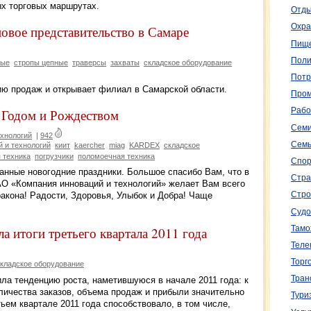
ых торговых маршрутах.
Отды
Охра
овое представительство в Самаре
Пище
Поли
ные
стропы цепные
траверсы
захваты
складское оборудование
Потр
ю продаж и открывает филиал в Самарской области.
Пром
Годом и Рождеством
Рабо
Семи
ехнологий
|
942
Семь
 и технологий
киит
kaercher
miag
KARDEX
складское
 техника
погрузчики
поломоечная техника
Спор
анные новогодние праздники. Большое спасибо Вам, что в
Стра
АО «Компания инноваций и технологий» желает Вам всего
акона! Радости, Здоровья, Улыбок и Добра! Чаще
Стро
Судо
Тамо
а итоги третьего квартала 2011 года
Теле
Торг
кладское оборудование
Тран
ила тенденцию роста, наметившуюся в начале 2011 года: к
оличества заказов, объема продаж и прибыли значительно
Тури
ьем квартале 2011 года способствовало, в том числе,