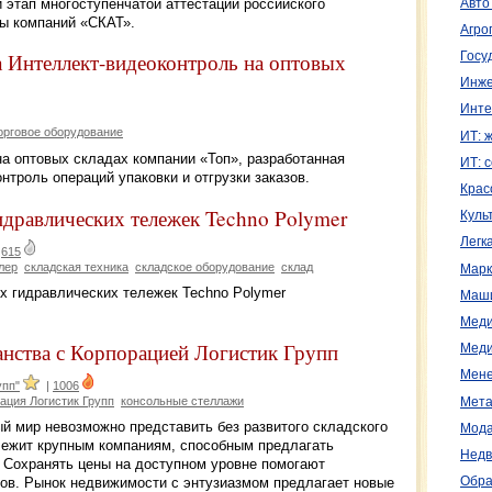
 этап многоступенчатой аттестации российского
Авто
пы компаний «СКАТ».
Агро
 Интеллект-видеоконтроль на оптовых
Госу
Инже
Инте
орговое оборудование
ИТ: 
на оптовых складах компании «Топ», разработанная
ИТ: 
нтроль операций упаковки и отгрузки заказов.
Крас
идравлических тележек Techno Polymer
Куль
Легк
|
615
лер
складская техника
складское оборудование
склад
Марк
ых гидравлических тележек Techno Polymer
Маш
Меди
анства с Корпорацией Логистик Групп
Меди
Мене
упп"
|
1006
ация Логистик Групп
консольные стеллажи
Мета
 мир невозможно представить без развитого складского
Мода
лежит крупным компаниям, способным предлагать
Недв
. Сохранять цены на доступном уровне помогают
Обра
ов. Рынок недвижимости с энтузиазмом предлагает новые