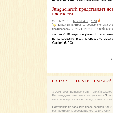
Jungheinrich представляет н
плотности
22 July, 2010 —
Type Market
|
1391
Погрузчик
ричтрак
штабелер
система DI
противовесом
JUNGHEINRICH
Юнгхайнрих
Летом 2010 года Jungheinrich запуска
использования в шаттловых системах х
Carrier" (UPC).
С
О ПРОЕКТЕ
СТАТЬИ
КАРТА САЙ
© 2005−2025, B2Blogger.com — онлайн-служба
Рекомендуем ознакомиться с уловиями
Польз
материалов разрешается при условии ссылки (
Платформа по рассылке пресс-релизов ☜❶☞ 
распространить сообщение компании в СМИ.