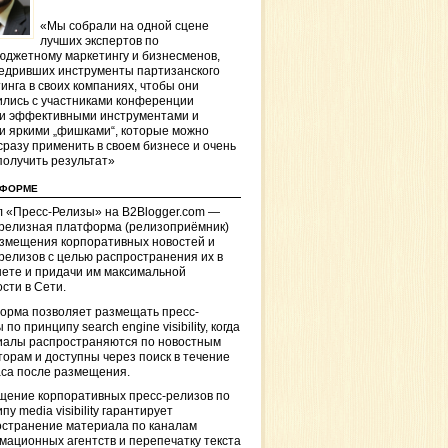
«Мы собрали на одной сцене
лучших экспертов по
джетному маркетингу и бизнесменов,
едривших инструменты партизанского
инга в своих компаниях, чтобы они
лись с участниками конференции
и эффективными инструментами и
и яркими „фишками“, которые можно
сразу применить в своем бизнесе и очень
получить результат»
ТФОРМЕ
 «Пресс-Релизы» на B2Blogger.com —
-релизная платформа (релизоприёмник)
азмещения корпоративных новостей и
релизов с целью распространения их в
ете и придачи им максимальной
сти в Сети.
орма позволяет размещать пресс-
 по принципу search engine visibility, когда
иалы распространяются по новостным
торам и доступны через поиск в течение
са после размещения.
щение корпоративных пресс-релизов по
пу media visibility гарантирует
остранение материала по каналам
ационных агентств и перепечатку текста