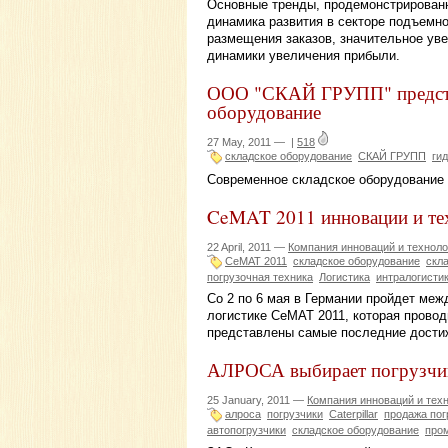
Основные тренды, продемонстрированны
динамика развития в секторе подъемно
размещения заказов, значительное ув
динамики увеличения прибыли.
ООО "СКАЙ ГРУПП" представ
оборудование
27 May, 2011 —
|
518
складское оборудование
СКАЙ ГРУПП
ги
Современное складское оборудование 
CeMAT 2011 инновации и те
22 April, 2011 —
Компания инноваций и техноло
CeMAT 2011
складское оборудование
скл
погрузочная техника
Логистика
интралогисти
Со 2 по 6 мая в Германии пройдет меж
логистике CeMAT 2011, которая провод
представлены самые последние достиж
АЛРОСА выбирает погрузчик
25 January, 2011 —
Компания инноваций и тех
алроса
погрузчики
Caterpillar
продажа пог
автопогрузчики
складское оборудование
про