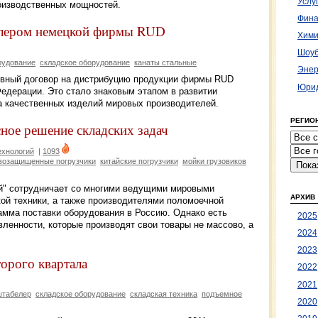
Услу
оизводственных мощностей.
Фина
илером немецкой фирмы RUD
Хими
Шоуб
рудование
складское оборудование
канаты стальные
Энер
вный договор на дистрибуцию продукции фирмы RUD
Юрид
Федерации. Это стало знаковым этапом в развитии
ра качественных изделий мировых производителей.
РЕГИО
ное решение складских задач
ехнологий
|
1093
возащищенные погрузчики
китайские погрузчики
мойки грузовиков
й" сотрудничает со многими ведущими мировыми
АРХИВ
кой техники, а также производителями поломоечной
амма поставки оборудования в Россию. Однако есть
2025
ленности, которые производят свои товары не массово, а
2024
2023
торого квартала
2022
2021
штабелер
складское оборудование
складская техника
подъемное
2020