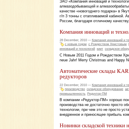
ЗАО «Компания инноваций и технологи
алмазодобывающей и алмазообрабаты
качестве «новогоднего подарка» в Як
г/п 3 тонны с отапливаемой кабиной. 
России, благодаря отличному качеству
Компания инноваций и техно
28 December, 2010 —
Компания инноваций и т
с новым годом
с Рождеством Христовым
инноваций и технологий
киит
складское обор
С Новым 2011 Годом и Рождеством Хрис
neue Jahr! Merry Christmas and Happy 
Автоматические склады KAR
редукторов
22 December, 2010 —
Компания инноваций и т
производство
складское оборудование
ав
промышленность
Редуктор-ПМ
В компании «Редуктор-ПМ» хорошо пон
производства не достаточно просто об
технологии, при чем это не просто ус
внедренное и приносящее прибыль ком
Новинки складской техники 