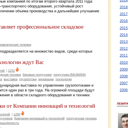
2019
е компанией по итогам второго квартала 2011 года:
-транспортного оборудования, устойчивый рост
2018
еличение объема производства и дальнейшее улучшение
2017
2016
ляет профессиональное складское
2015
2014
2013
дравлические тележки
2012
подразделяется на множество видов, среди которых
2011
хнологии ждут Вас
2010
2009
гий
|
1231
адская техника
боковые погрузчики
погрузчики BAUMANN
2008
ка
выставка
грузопотоки
инновации
технологии
2007
дународная выставка по управлению грузопотоками и
ится один раз в три года. На огромной площади будут
2006
ения в области складкого оборудования и техники.
ЛЕВИТ
и от Компании инноваций и технологий
нологий
|
1260
рузчиков
Компания инноваций и технологий
погрузочная техника
мышленность