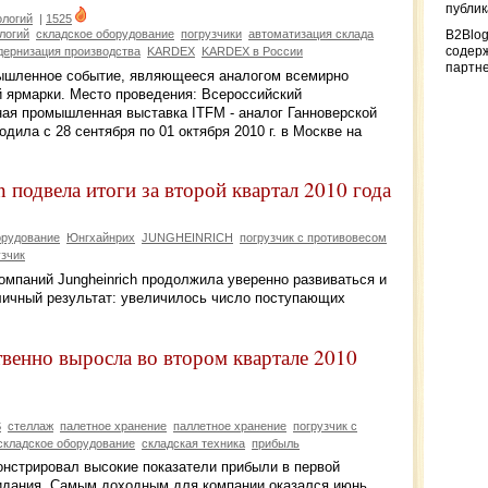
публи
ологий
|
1525
логий
складское оборудование
погрузчики
автоматизация склада
B2Blog
содер
дернизация производства
KARDEX
KARDEX в России
партн
ышленное событие, являющееся аналогом всемирно
 ярмарки. Место проведения: Всероссийский
ая промышленная выставка ITFM - аналог Ганноверской
ила с 28 сентября по 01 октября 2010 г. в Москве на
 подвела итоги за второй квартал 2010 года
орудование
Юнгхайнрих
JUNGHEINRICH
погрузчик с противовесом
зчик
компаний Jungheinrich продолжила уверенно развиваться и
тличный результат: увеличилось число поступающих
венно выросла во втором квартале 2010
S
стеллаж
палетное хранение
паллетное хранение
погрузчик с
складское оборудование
складская техника
прибыль
онстрировал высокие показатели прибыли в первой
жидания. Самым доходным для компании оказался июнь.