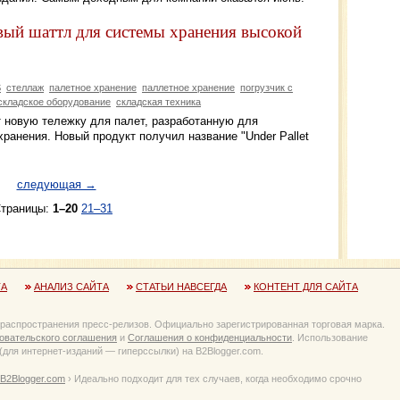
овый шаттл для системы хранения высокой
S
стеллаж
палетное хранение
паллетное хранение
погрузчик с
складское оборудование
складская техника
ет новую тележку для палет, разработанную для
ранения. Новый продукт получил название "Under Pallet
следующая →
траницы:
1–20
21–31
ТА
АНАЛИЗ САЙТА
СТАТЬИ НАВСЕГДА
КОНТЕНТ ДЛЯ САЙТА
 распространения пресс-релизов. Официально зарегистрированная торговая марка.
овательского соглашения
и
Соглашения о конфиденциальности
. Использование
для интернет-изданий — гиперссылки) на B2Blogger.com.
B2Blogger.com
› Идеально подходит для тех случаев, когда необходимо срочно