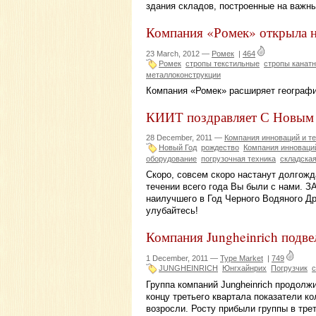
здания складов, построенные на важн
Компания «Ромек» открыла н
23 March, 2012 —
Ромек
|
464
Ромек
стропы текстильные
стропы канат
металлоконструкции
Компания «Ромек» расширяет географи
КИИТ поздравляет С Новым 
28 December, 2011 —
Компания инноваций и т
Новый Год
рождество
Компания инноваций
оборудование
погрузочная техника
складская
Скоро, совсем скоро настанут долгожд
течении всего года Вы были с нами. З
наилучшего в Год Черного Водяного Др
улубайтесь!
Компания Jungheinrich подвел
1 December, 2011 —
Type Market
|
749
JUNGHEINRICH
Юнгхайнрих
Погрузчик
с
Группа компаний Jungheinrich продолж
концу третьего квартала показатели к
возросли. Росту прибыли группы в трет