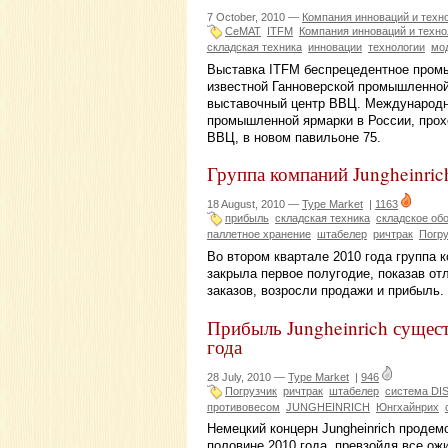
7 October, 2010 —
Компания инноваций и техн
CeMAT
ITFM
Компания инноваций и техно
складская техника
инновации
технологии
мо
Выставка ITFM беспрецедентное пром
известной Ганноверской промышленной
выставочный центр ВВЦ. Международн
промышленной ярмарки в России, проход
ВВЦ, в новом павильоне 75.
Группа компаний Jungheinrich
18 August, 2010 —
Type Market
|
1163
прибыль
складская техника
складское об
паллетное хранение
штабелер
ричтрак
Погру
Во втором квартале 2010 года группа 
закрыла первое полугодие, показав о
заказов, возросли продажи и прибыль.
Прибыль Jungheinrich сущест
года
28 July, 2010 —
Type Market
|
946
Погрузчик
ричтрак
штабелер
система DI
противовесом
JUNGHEINRICH
Юнгхайнрих
Немецкий концерн Jungheinrich продем
половине 2010 года, превзойдя все о