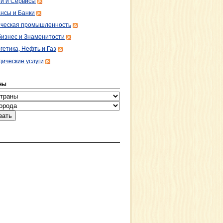
ги и Сервисы
нсы и Банки
ческая промышленность
изнес и Знаменитости
гетика, Нефть и Газ
ические услуги
НЫ