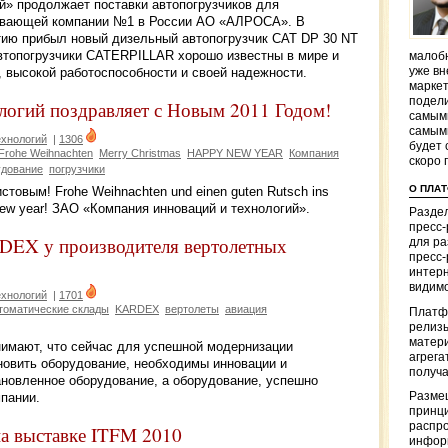
й» продолжает поставки автопогрузчиков для
вающей компании №1 в России АО «АЛРОСА». В
утию прибыл новый дизельный автопогрузчик САТ DP 30 NT
Автопогрузчики CATERPILLAR хорошо известны в мире и
малобю
, высокой работоспособности и своей надежности.
уже вн
маркет
подели
логий поздравляет с Новым 2011 Годом!
самым
самым
ехнологий
|
1306
будет 
Frohe Weihnachten
Merry Christmas
HAPPY NEW YEAR
Компания
скоро 
удование
погрузчики
О ПЛА
товым! Frohe Weihnachten und einen guten Rutsch ins
New year! ЗАО «Компания инноваций и технологий».
Раздел
пресс
DEX у производителя вертолетных
для р
пресс-
интерн
видимо
ехнологий
|
1701
томатические склады
KARDEX
вертолеты
авиация
Платф
релизы
матер
имают, что сейчас для успешной модернизации
агрега
новить оборудование, необходимы инновации и
получа
тановленное оборудование, а оборудование, успешно
Разме
пании.
принци
распр
на выставке ITFM 2010
информ