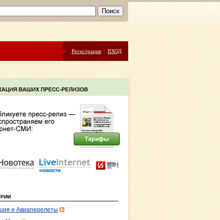
Регистрация
|
ВХОД
ОРИИ
ция и Авиаперелеты