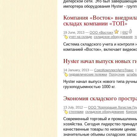
дилерской сети. Это был завершающий
импортера оборудования Hyster - груп
Компания «Восток» внедрила
складах компании «ТОП»
19 June, 2013 —
ООО «Восток»
|
692
учет на складе
складское оборудование
т
Система складского учета и контроля 
компанией «Восток», включает видеоко
Hyster начал выпуск новых г
14 January, 2013 —
СоюзКомплектАвтоТранс
гидравлические тележки
Погрузчик
штабе
Hyster начал выпуск нового типа ручн
грузоподъемностью 1000 кг.
Экономия складского простр
13 July, 2012 —
ООО "Корпорация Логистик Гр
стеллажи
складское оборудование
Корпор
Современный торговый и промышленный
хозяйства. Сегодня лидерство принад
качественные товары по низким ценам
значительные объемы складских запас