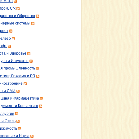
 и Мото
пром, С/х
дарство и Общество
нерные системы
рнет
железо
софт
ота и Здоровье
тура и Искусство
ая промышленность
етинг, Реклама и PR
иностроение
а и СМИ
цина и Фармацевтика
джмент и Консалтинг
ллургия
 и Стиль
ижимость
зование и Наука