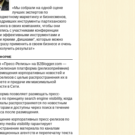
«Мы собрали на одной сцене
лучших экспертов по
джетному маркетингу и бизнесменов,
едривших инструменты партизанского
инга в своих компаниях, чтобы они
лись с участниками конференции
и эффективными инструментами и
и яркими „фишками“, которые можно
сразу применить в своем бизнесе и очень
получить результат»
ТФОРМЕ
 «Пресс-Релизы» на B2Blogger.com —
-релизная платформа (релизоприёмник)
азмещения корпоративных новостей и
релизов с целью распространения их в
ете и придачи им максимальной
сти в Сети.
орма позволяет размещать пресс-
 по принципу search engine visibility, когда
иалы распространяются по новостным
торам и доступны через поиск в течение
са после размещения.
щение корпоративных пресс-релизов по
пу media visibility гарантирует
остранение материала по каналам
ационных агентств и перепечатку текста