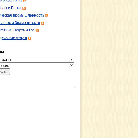
ги и Сервисы
нсы и Банки
ческая промышленность
изнес и Знаменитости
гетика, Нефть и Газ
ические услуги
НЫ