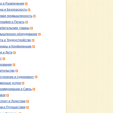
х и Развлечения
на и Безопасность
вая промышленность
графия и Печать
ебительские товары
ышленное оборудование
та и Трудоустройство
нары и Конференции
я и Дети
т
хование
ительство
строение и судоремонт
женные услуги
коммуникации и Связь
овля
спорт и Логистика
зм и Путешествия