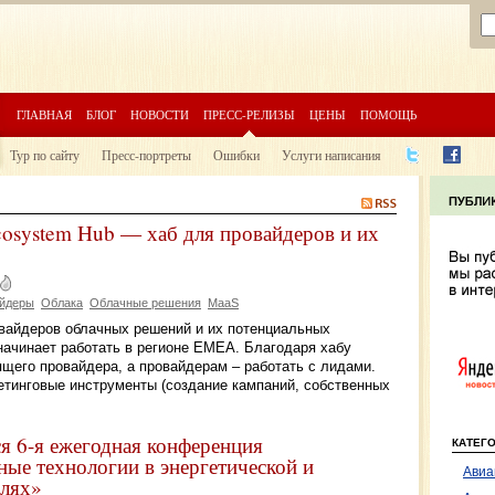
ГЛАВНАЯ
БЛОГ
НОВОСТИ
ПРЕСС-РЕЛИЗЫ
ЦЕНЫ
ПОМОЩЬ
Тур по сайту
Пресс-портреты
Ошибки
Услуги написания
cosystem Hub — хаб для провайдеров и их
йдеры
Облака
Облачные решения
MaaS
ровайдеров облачных решений и их потенциальных
 начинает работать в регионе EMEA. Благодаря хабу
щего провайдера, а провайдерам – работать с лидами.
тинговые инструменты (создание кампаний, собственных
ся 6-я ежегодная конференция
КАТЕГ
е технологии в энергетической и
Авиа
слях»