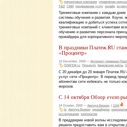
тренинговые компании
управление персо
T&D
СМИ
продвижение услуг
онлайн
встреч
Тренинговые компании с каждым днем
системы обучения и развития. Коучи, 
квалификацию и добиться успеха сотн
тренинговых компаний с клиентами вс
обучению и развитию персонала прихо
провайдера для корпоративного мероп
В праздники Платеж.RU стан
«Процентр»
16 December, 2009 —
Интернет-терминал Плат
ПЛАТЕЖ.ru
Процентр
банковские карты
V
С 20 декабря до 20 января Платеж.RU
услуг сети «Процентр». В период праз
абонентам сети избежать не только ко
морозов.
С 14 октября Обзор event-ры
24 October, 2009 —
Амплуа Брокер
|
1104
hr
Амплуа Брокер
провайдеры
корпорати
исследования
корпоратив
В преддверии новой волны исследован
решили предоставить вам в открытом 