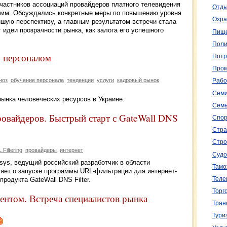
участников ассоциаций провайдеров платного телевидения
Отды
амм. Обсуждались конкретные меры по повышению уровня
Охра
шую перспективу, а главным результатом встречи стала
 идеи прозрачности рынка, как залога его успешного
Пище
Поли
я персоналом
Потр
Пром
ноз
обучение персонала
тенденции
услуги
кадровый рынок
Рабо
Семи
ынка человеческих ресурсов в Украине.
Семь
ровайдеров. Быстрый старт с GateWall DNS
Спор
Стра
Стро
Filtering
провайдеры
интернет
Судо
nsys, ведущий российский разработчик в области
Тамо
яет о запуске программы URL-фильтрации для интернет-
родукта GateWall DNS Filter.
Теле
Торг
ентом. Встреча специалистов рынка
Тран
Тури