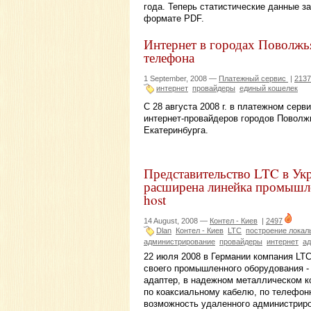
года. Теперь статистические данные з
формате PDF.
Интернет в городах Поволжь
телефона
1 September, 2008 —
Платежный сервис
|
2137
интернет
провайдеры
единый кошелек
С 28 августа 2008 г. в платежном се
интернет-провайдеров городов Поволжь
Екатеринбурга.
Представительство LTC в Укр
расширена линейка промышл
host
14 August, 2008 —
Контел - Киев
|
2497
Dlan
Контел - Киев
LTC
построение локал
администрирование
провайдеры
интернет
а
22 июля 2008 в Германии компания LT
своего промышленного оборудования -
адаптер, в надежном металлическом к
по коаксиальному кабелю, по телефонн
возможность удаленного администриро