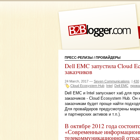
ПРЕСС-РЕЛИЗЫ
/ ПРОВАЙДЕРЫ
Dell EMC запустила Cloud E
заказчиков
24 March, 2017 —
Seven Communications
|
430
Cloud Ecosystem Hub
Intel
Dell EMC
прова
Dell EMC и Intel запускают хаб для п
заказчиков - Cloud Ecosystem Hub. Он
заказчикам будет проще найти подходя
Для провайдеров предусмотрены марке
и партнерских активов и т.п.).
В октябре 2012 года состоит
«Современные информационны
телекоммуникационной отра