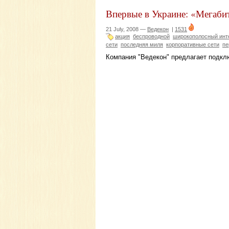
Впервые в Украине: «Мегаби
21 July, 2008 —
Ведекон
|
1531
акция
беспроводной
широкополосный инт
сети
последняя миля
корпоративные сети
пе
Компания "Ведекон" предлагает подклю