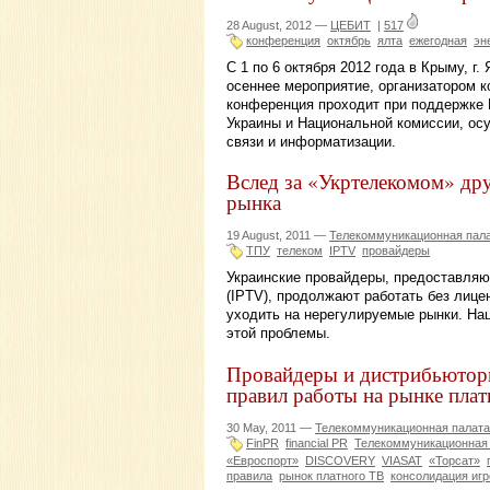
28 August, 2012 —
ЦЕБИТ
|
517
конференция
октябрь
ялта
ежегодная
эн
С 1 по 6 октября 2012 года в Крыму, г
осеннее мероприятие, организатором к
конференция проходит при поддержке 
Украины и Национальной комиссии, ос
связи и информатизации.
Вслед за «Укртелекомом» др
рынка
19 August, 2011 —
Телекоммуникационная пал
ТПУ
телеком
IPTV
провайдеры
Украинские провайдеры, предоставляю
(IPTV), продолжают работать без лице
уходить на нерегулируемые рынки. На
этой проблемы.
Провайдеры и дистрибьюторы
правил работы на рынке плат
30 May, 2011 —
Телекоммуникационная палата
FinPR
financial PR
Телекоммуникационная
«Евроспорт»
DISCOVERY
VIASAT
«Торсат»
правила
рынок платного ТВ
консолидация игр