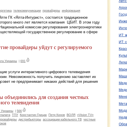
Авто
Агро
ергетика
телекоммуникации
провайдеры
информация
Госу
. Ялте ГК «Ялта-Интурист», состоится традиционное
Инже
оторого много лет является компания ЦБИТ. В этом году
Национальной комиссии регулирования электроэнергетики
Инте
уществляющей государственное регулирование в сфере
ИТ: 
ИТ: 
угие провайдеры уйдут с регулируемого
Крас
Куль
ата Украины
|
691
Легк
Марк
щие услуги интерактивного цифрового телевидения
Маш
нзии. Невозможность получить лицензию заставляет их
цсовет не предпринимает никаких действий для решения
Меди
Меди
 объединились для создания честных
Мене
ного телевидения
Мета
Мода
 Украины
|
566
 палата
ТПУ
Константин Грицак
Петр Конов
ВОЛЯ
«Vision TV»
Недв
провайдеры
дистрибьюторы
ассоциации кабельного ТВ
честные
оков
Обра