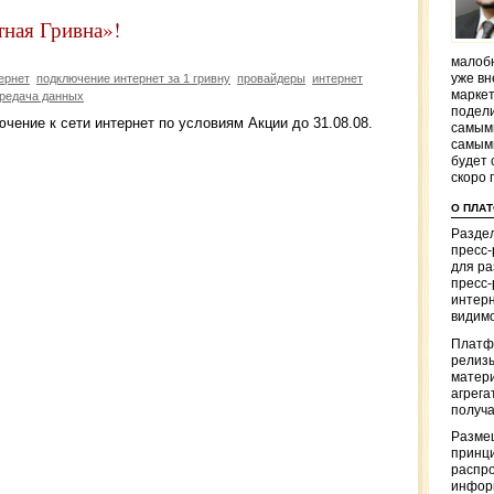
тная Гривна»!
малобю
ернет
подключение интернет за 1 гривну
провайдеры
интернет
уже вн
маркет
редача данных
подели
чение к сети интернет по условиям Акции до 31.08.08.
самым
самым
будет 
скоро 
О ПЛА
Раздел
пресс
для р
пресс-
интерн
видимо
Платф
релизы
матер
агрега
получа
Разме
принци
распр
информ