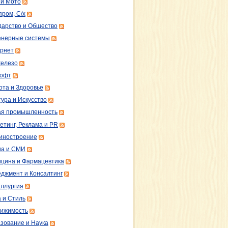
 и Мото
пром, С/х
дарство и Общество
нерные системы
рнет
железо
софт
ота и Здоровье
тура и Искусство
ая промышленность
етинг, Реклама и PR
иностроение
а и СМИ
цина и Фармацевтика
джмент и Консалтинг
ллургия
 и Стиль
ижимость
зование и Наука