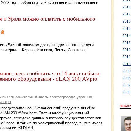
2019
а 2008 год свободны для скачивания и использования в
2018
2017
я и Урала можно оплатить с мобильного
2016
2015
2014
2013
рвисе «Единый кошелек» доступны для оплаты услуги
я и Урала: Кирова, Ижевска, Пензы, Саратова,
2012
2011
2010
2009
аине, радо сообщить что 14 августа была
енного оборудования - dLAN 200 AVpro
2008
2007
2006
ьной сети
Коаксиальный кабель
электропроводка
удаленное
даптеры
ЛЕВИТ
C представила новый флагманский продукт в линейке
 dLAN 200 AVpro host. Этот многофункциональный
орпусе, передача данных в котором осуществляется как
ой паре, и так же по электрической проводке, уже имеет
вания сетей DLAN.