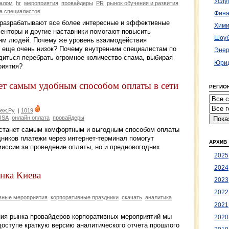
Услу
налом
hr
мероприятия
провайдеры
PR
рынок обучения и развития
а специалистов
Фина
 разрабатывают все более интересные и эффективные
Хими
менторы и другие наставники помогают повысить
Шоуб
ям людей. Почему же уровень взаимодействия
е еще очень низок? Почему внутренним специалистам по
Энер
диться перебрать огромное количество спама, выбирая
Юрид
риятия?
ет самым удобным способом оплаты в сети
РЕГИО
еж.Ру
|
1019
ISA
онлайн оплата
провайдеры
 станет самым комфортным и выгодным способом оплаты
дников платежи через интернет-терминал помогут
АРХИВ
миссии за проведение оплаты, но и предновогодних
2025
2024
нка Киева
2023
2022
вные мероприятия
корпоративные праздники
скачать
аналитика
2021
ия рынка провайдеров корпоративных мероприятий мы
2020
доступе краткую версию аналитического отчета прошлого