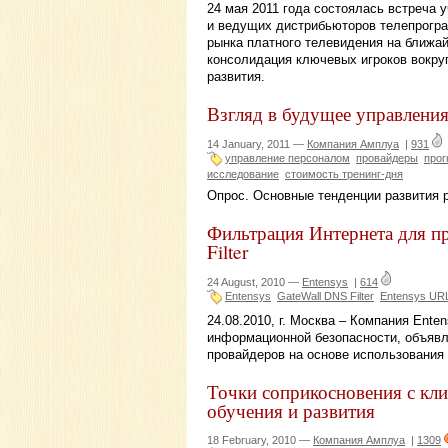
24 мая 2011 года состоялась встреча 
и ведущих дистрибьюторов телепрогр
рынка платного телевидения на ближай
консолидация ключевых игроков вокруг
развития.
Взгляд в будущее управлени
14 January, 2011 —
Компания Амплуа
|
931
управление персоналом
провайдеры
прог
исследование
стоимость тренинг-дня
Опрос. Основные тенденции развития р
Фильтрация Интернета для п
Filter
24 August, 2010 —
Entensys
|
614
Entensys
GateWall DNS Filter
Entensys URL 
24.08.2010, г. Москва – Компания Ente
информационной безопасности, объявл
провайдеров на основе использования п
Точки соприкосновения с кли
обучения и развития
18 February, 2010 —
Компания Амплуа
|
1309