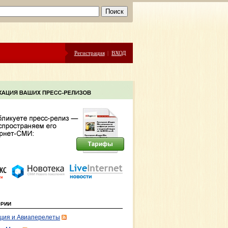
Регистрация
|
ВХОД
ОРИИ
ция и Авиаперелеты