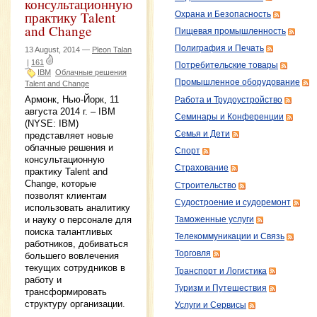
консультационную
практику Talent
Охрана и Безопасность
and Change
Пищевая промышленность
Полиграфия и Печать
13 August, 2014 —
Pleon Talan
|
161
Потребительские товары
IBM
Облачные решения
Промышленное оборудование
Talent and Change
Армонк, Нью-Йорк, 11
Работа и Трудоустройство
августа 2014 г. – IBM
Семинары и Конференции
(NYSE: IBM)
Семья и Дети
представляет новые
облачные решения и
Спорт
консультационную
Страхование
практику Talent and
Change, которые
Строительство
позволят клиентам
Судостроение и судоремонт
использовать аналитику
и науку о персонале для
Таможенные услуги
поиска талантливых
Телекоммуникации и Связь
работников, добиваться
Торговля
большего вовлечения
текущих сотрудников в
Транспорт и Логистика
работу и
Туризм и Путешествия
трансформировать
структуру организации.
Услуги и Сервисы