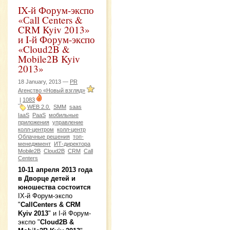
IX-й Форум-экспо
«Сall Centers &
CRM Kyiv 2013»
и I-й Форум-экспо
«Cloud2B &
Mobile2B Kyiv
2013»
18 January, 2013 —
PR
Агенство «Новый взгляд»
|
1083
WEB 2.0.
SMM
saas
IaaS
PaaS
мобильные
приложения
управление
колл-центром
колл-центр
Облачные решения
топ-
менеджмент
ИТ-директора
Mobile2B
Cloud2B
CRM
Сall
Centers
10-11 апреля 2013 года
в Дворце детей и
юношества состоится
IX-й Форум-экспо
"
СallCenters & CRM
Kyiv 2013
" и I-й Форум-
экспо "
Cloud2B &