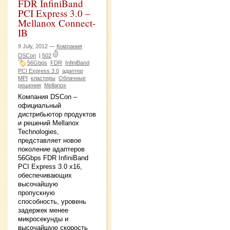
FDR InfiniBand
PCI Express 3.0 –
Mellanox Connect-
IB
9 July, 2012 —
Компания
DSCon
|
502
56Gbps
FDR
InfiniBand
PCI Express 3.0
адаптер
MPI
кластеры
Облачные
решения
Mellanox
Компания DSCon –
официальный
дистрибьютор продуктов
и решений Mellanox
Technologies,
представляет новое
поколение адаптеров
56Gbps FDR InfiniBand
PCI Express 3.0 x16,
обеспечивающих
высочайшую
пропускную
способность, уровень
задержек менее
микросекунды и
высочайшую скорость