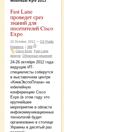
Mobile2B Kyiv 2013
".
Fast Lane
проведет срез
знаний для
посетителей Cisco
Expo
22 October, 2012 —
O2 Public
Relations
|
368
Cisco Expo
Fast Lane
форум
Облачные решения
24-26 октября 2012 года
ведущие ИТ-
специалисты соберутся
в выставочном центре
«КиевЭкспоПлаза» на
юбилейную
конференцию Cisco
Expo (в этом году это
крупнейшее
мероприятие в области
инфокоммуникационных
технологий будет
организовано в столице
Украины в десятый раз