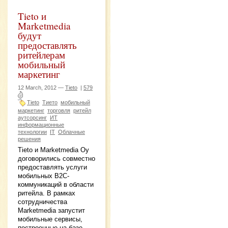
Tieto и
Marketmedia
будут
предоставлять
ритейлерам
мобильный
маркетинг
12 March, 2012 —
Tieto
|
579
Tieto
Тието
мобильный
маркетинг
торговля
ритейл
аутсорсинг
ИТ
информационные
технологии
IT
Облачные
решения
Tieto и Marketmedia Oy
договорились совместно
предоставлять услуги
мобильных B2C-
коммуникаций в области
ритейла. В рамках
сотрудничества
Marketmedia запустит
мобильные сервисы,
построенные на базе