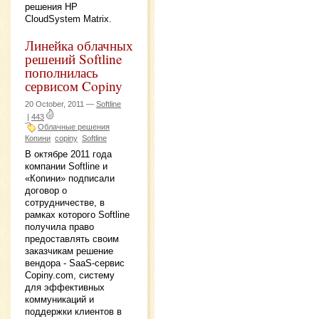
решения HP
CloudSystem Matrix.
Линейка облачных
решений Softline
пополнилась
сервисом Copiny
20 October, 2011 —
Softline
|
443
Облачные решения
Копини
copiny
Softline
В октябре 2011 года
компании Softline и
«Копини» подписали
договор о
сотрудничестве, в
рамках которого Softline
получила право
предоставлять своим
заказчикам решение
вендора - SaaS-сервис
Copiny.com, систему
для эффективных
коммуникаций и
поддержки клиентов в