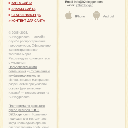
Email:
info@b2blogger.com
КАРТА САЙТА
Twitter:
@b2blogger
АНАЛИЗ САЙТА
СТАТЬИ НАВСЕГДА
IPhone
Android
КОНТЕНТ ДЛЯ САЙТА
© 2005−2025,
B2Blogger.com — онлайн-
служба распространения
пресс-релизов. Официально
зарегистрированная
торговая марка.
Рекомендуем ознакомиться
с уловиями
Пользовательского
соглашения
и
Соглашения о
конфиденциальности
.
Использование материалов
разрешается при условии
ссылки (для интернет-
изданий — гиперссылки) на
B2Blogger.com.
Платформа по рассылке
пресс-релизов ☜❶☞
B2Blogger.com
› Идеально
подходит для тех случаев,
когда необходимо срочно
распространить сообщение