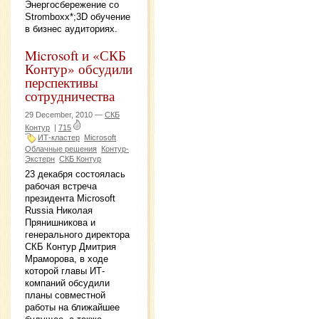
Энергосбережение со
Stromboxx*;3D обучение
в бизнес аудиториях.
Microsoft и «СКБ
Контур» обсудили
перспективы
сотрудничества
29 December, 2010 —
СКБ
Контур
|
715
ИТ-кластер
Microsoft
Облачные решения
Контур-
Экстерн
СКБ Контур
23 декабря состоялась
рабочая встреча
президента Microsoft
Russia Николая
Прянишникова и
генерального директора
СКБ Контур Дмитрия
Мраморова, в ходе
которой главы ИТ-
компаний обсудили
планы совместной
работы на ближайшее