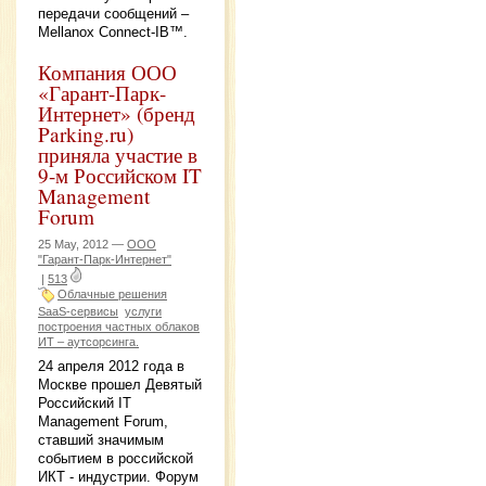
передачи сообщений –
Mellanox Connect-IB™.
Компания ООО
«Гарант-Парк-
Интернет» (бренд
Parking.ru)
приняла участие в
9-м Российском IT
Management
Forum
25 May, 2012 —
ООО
"Гарант-Парк-Интернет"
|
513
Облачные решения
SaaS-сервисы
услуги
построения частных облаков
ИТ – аутсорсинга.
24 апреля 2012 года в
Москве прошел Девятый
Российский IT
Management Forum,
ставший значимым
событием в российской
ИКТ - индустрии. Форум