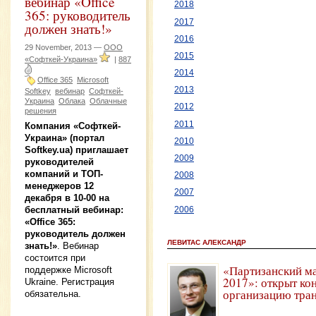
вебинар «Office
2018
365: руководитель
2017
должен знать!»
2016
29 November, 2013 —
ООО
2015
«Софткей-Украина»
|
887
2014
Office 365
Microsoft
2013
Softkey
вебинар
Софткей-
Украина
Облака
Облачные
2012
решения
2011
Компания «Софткей-
Украина» (портал
2010
Softkey.ua) приглашает
2009
руководителей
компаний и ТОП-
2008
менеджеров 12
2007
декабря в 10-00 на
бесплатный вебинар:
2006
«Office 365:
руководитель должен
ЛЕВИТАС АЛЕКСАНДР
знать!»
. Вебинар
состоится при
«Партизанский м
поддержке Microsoft
2017»: открыт ко
Ukraine. Регистрация
организацию тра
обязательна.