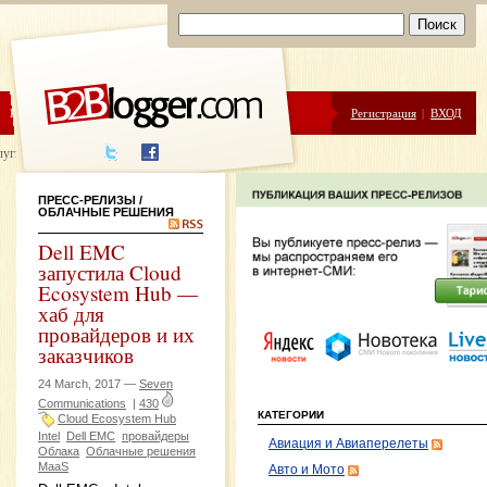
ЦЕНЫ
ПОМОЩЬ
Регистрация
|
ВХОД
луги написания
ПРЕСС-РЕЛИЗЫ
/
ОБЛАЧНЫЕ РЕШЕНИЯ
Dell EMC
запустила Cloud
Ecosystem Hub —
хаб для
провайдеров и их
заказчиков
24 March, 2017 —
Seven
Communications
|
430
КАТЕГОРИИ
Cloud Ecosystem Hub
Intel
Dell EMC
провайдеры
Авиация и Авиаперелеты
Облака
Облачные решения
MaaS
Авто и Мото