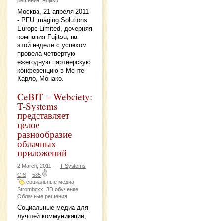
решения
Fujitsu
Москва, 21 апреля 2011
- PFU Imaging Solutions
Europe Limited, дочерняя
компания Fujitsu, на
этой неделе с успехом
провела четвертую
ежегодную партнерскую
конференцию в Монте-
Карло, Монако.
CeBIT – Webciety:
T-Systems
представляет
целое
разнообразие
облачных
приложений
2 March, 2011 —
T-Systems
CIS
|
585
социальные медиа
Stromboxx
3D обучение
Облачные решения
Социальные медиа для
лучшей коммуникации;