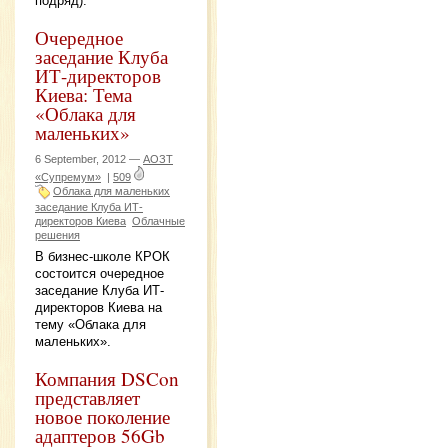
подряд).
Очередное
заседание Клуба
ИТ-директоров
Киева: Тема
«Облака для
маленьких»
6 September, 2012 —
АОЗТ
«Супремум»
|
509
Облака для маленьких
заседание Клуба ИТ-
директоров Киева
Облачные
решения
В бизнес-школе КРОК
состоится очередное
заседание Клуба ИТ-
директоров Киева на
тему «Облака для
маленьких».
Компания DSCon
представляет
новое поколение
адаптеров 56Gb