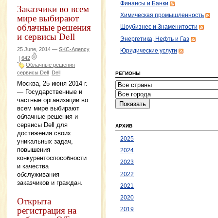
Финансы и Банки
Заказчики во всем
мире выбирают
Химическая промышленность
облачные решения
Шоубизнес и Знаменитости
и сервисы Dell
Энергетика, Нефть и Газ
25 June, 2014 —
SKC-Agency
Юридические услуги
|
642
Облачные решения
сервисы Dell
Dell
РЕГИОНЫ
Москва, 25 июня 2014 г.
— Государственные и
частные организации во
всем мире выбирают
облачные решения и
сервисы Dell для
АРХИВ
достижения своих
2025
уникальных задач,
повышения
2024
конкурентоспособности
2023
и качества
обслуживания
2022
заказчиков и граждан.
2021
Открыта
2020
регистрация на
2019