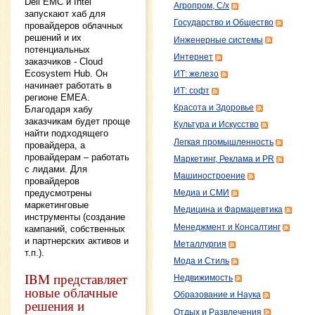
Dell EMC и Intel
Агропром, С/х
запускают хаб для
Государство и Общество
провайдеров облачных
решений и их
Инженерные системы
потенциальных
Интернет
заказчиков - Cloud
Ecosystem Hub. Он
ИТ: железо
начинает работать в
ИТ: софт
регионе EMEA.
Красота и Здоровье
Благодаря хабу
заказчикам будет проще
Культура и Искусство
найти подходящего
Легкая промышленность
провайдера, а
провайдерам – работать
Маркетинг, Реклама и PR
с лидами. Для
Машиностроение
провайдеров
предусмотрены
Медиа и СМИ
маркетинговые
Медицина и Фармацевтика
инструменты (создание
Менеджмент и Консалтинг
кампаний, собственных
и партнерских активов и
Металлургия
т.п.).
Мода и Стиль
IBM представляет
Недвижимость
новые облачные
Образование и Наука
решения и
Отдых и Развлечения