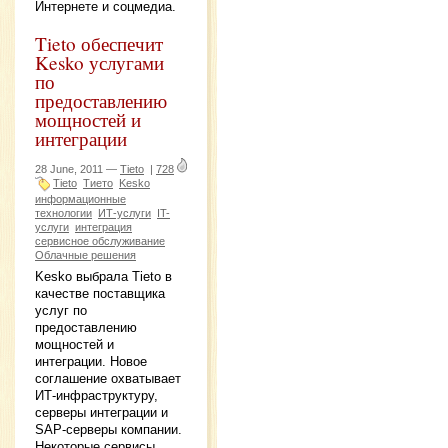
Интернете и соцмедиа.
Tieto обеспечит
Kesko услугами
по
предоставлению
мощностей и
интеграции
28 June, 2011 —
Tieto
|
728
Tieto
Тието
Kesko
информационные
технологии
ИТ-услуги
IT-
услуги
интеграция
сервисное обслуживание
Облачные решения
Kesko выбрала Tieto в
качестве поставщика
услуг по
предоставлению
мощностей и
интеграции. Новое
соглашение охватывает
ИТ-инфраструктуру,
серверы интеграции и
SAP-серверы компании.
Некоторые сервисы