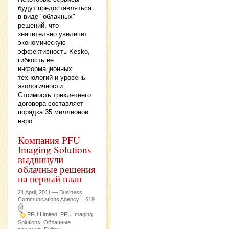
будут предоставляться
в виде "облачных"
решений, что
значительно увеличит
экономическую
эффективность Kesko,
гибкость ее
информационных
технологий и уровень
экологичности.
Стоимость трехлетнего
договора составляет
порядка 35 миллионов
евро.
Компания PFU
Imaging Solutions
выдвинули
облачные решения
на первый план
21 April, 2011 —
Business
Communications Agency
|
619
PFU Limited
PFU Imaging
Solutions
Облачные