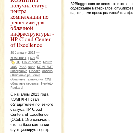
получил статус
B2Blogger.com не несет ответственн
содержание материалов, опубликов
центра
партнерами пресс-релизной платф
компетенции по
решениям для
облачной
инфраструктуры -
HP Cloud Center
of Excellence
30 January, 2013 —
КОМПЛИТ
|
627
HP
CloudSystem
Matrix
IaaS
PaaS
saas
КОМПЛИТ
интеграция
Облака
облако
Облачные решения
облачные технологии
СХД
облачные сервисы
Hewlett-
Packard
С началом 2013 года
КОМПЛИТ стал
обладателем почетного
статуса HP Cloud
Centers of Excellence
(ССоЕ). Это означает,
что на базе компании
функционирует центр