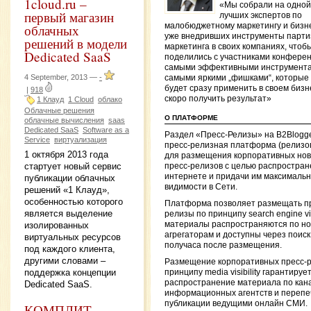
1cloud.ru –
«Мы собрали на одной
первый магазин
лучших экспертов по
облачных
малобюджетному маркетингу и бизн
уже внедривших инструменты парти
решений в модели
маркетинга в своих компаниях, чтоб
Dedicated SaaS
поделились с участниками конфере
самыми эффективными инструмента
4 September, 2013 —
-
самыми яркими „фишками“, которые
будет сразу применить в своем бизн
|
918
скоро получить результат»
1 Клауд
1 Cloud
облако
Облачные решения
О ПЛАТФОРМЕ
облачные вычисления
saas
Dedicated SaaS
Software as a
Раздел «Пресс-Релизы» на B2Blogg
Service
виртуализация
пресс-релизная платформа (релизо
1 октября 2013 года
для размещения корпоративных нов
стартует новый сервис
пресс-релизов с целью распростран
интернете и придачи им максималь
публикации облачных
видимости в Сети.
решений «1 Клауд»,
особенностью которого
Платформа позволяет размещать п
является выделение
релизы по принципу search engine visi
материалы распространяются по н
изолированных
агрегаторам и доступны через поиск
виртуальных ресурсов
получаса после размещения.
под каждого клиента,
другими словами –
Размещение корпоративных пресс-р
поддержка концепции
принципу media visibility гарантируе
распространение материала по кан
Dedicated SaaS.
информационных агентств и перепеч
публикации ведущими онлайн СМИ.
КОМПЛИТ