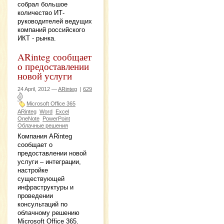
собрал большое
количество ИТ-
руководителей ведущих
компаний российского
ИКТ - рынка.
ARinteg сообщает
о предоставлении
новой услуги
24 April, 2012 —
ARinteg
|
629
Microsoft Office 365
ARinteg
Word
Excel
OneNote
PowerPoint
Облачные решения
Компания ARinteg
сообщает о
предоставлении новой
услуги – интеграции,
настройке
существующей
инфраструктуры и
проведении
консультаций по
облачному решению
Microsoft Office 365.