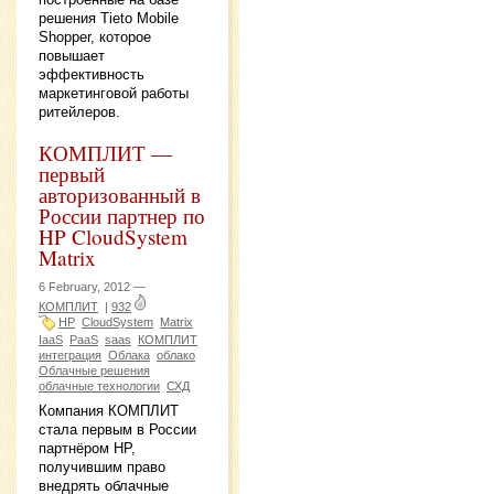
решения Tieto Mobile
Shopper, которое
повышает
эффективность
маркетинговой работы
ритейлеров.
КОМПЛИТ —
первый
авторизованный в
России партнер по
HP CloudSystem
Matrix
6 February, 2012 —
КОМПЛИТ
|
932
HP
CloudSystem
Matrix
IaaS
PaaS
saas
КОМПЛИТ
интеграция
Облака
облако
Облачные решения
облачные технологии
СХД
Компания КОМПЛИТ
стала первым в России
партнёром HP,
получившим право
внедрять облачные