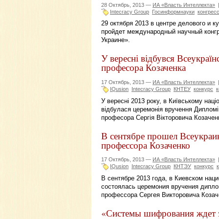
28 Октябрь, 2013 —
ИА «Власть Интеллекта»
Intecracy Group
Госинформнауки
конгрес
29 октября 2013 в центре делового и 
пройдет международный научный конг
Украине».
У вересні відбувся Всеукраїн
професора Козаченка
17 Октябрь, 2013 —
ИА «Власть Интеллекта»
IQusion
Intecracy Group
КНТЕУ
конкурс
к
У вересні 2013 року, в Київському нац
відбулася церемонія вручення Дипломі
професора Сергія Вікторовича Козачен
В сентябре прошел Всеукраи
профессора Козаченко
17 Октябрь, 2013 —
ИА «Власть Интеллекта»
IQusion
Intecracy Group
КНТЭУ
конкурс
В сентябре 2013 года, в Киевском нац
состоялась церемония вручения дипло
профессора Сергея Викторовича Козач
«Системы шифрования ждет 