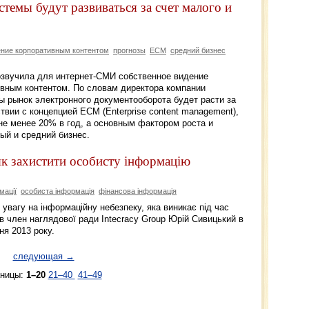
емы будут развиваться за счет малого и
ние корпоративным контентом
прогнозы
ECM
средний бизнес
озвучила для интернет-СМИ собственное видение
ивным контентом. По словам директора компании
ы рынок электронного документооборота будет расти за
твии с концепцией ECM (Enterprise content management),
не менее 20% в год, а основным фактором роста и
ый и средний бизнес.
як захистити особисту інформацію
мації
особиста інформація
фінансова інформація
увагу на інформаційну небезпеку, яка виникає під час
в член наглядової ради Intecracy Group Юрій Сивицький в
ня 2013 року.
следующая →
аницы:
1–20
21–40
41–49