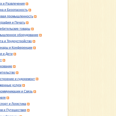
х и Развлечения
на и Безопасность
вая промышленность
графия и Печать
ебительские товары
ышленное оборудование
та и Трудоустройство
нары и Конференции
я и Дети
т
хование
ительство
строение и судоремонт
женные услуги
коммуникации и Связь
овля
спорт и Логистика
зм и Путешествия