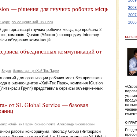
2009
Qusion — рішення для гнучких робочих місць
2008
2007
Skype
бізнес-центр Хай-Тек Парк
2006
й для організації гнучких робочих місць, що пройшла 2
арк», компанія IQusion (Айкюжн) консорціуму Intecracy
СЕРЕГ
віси об'єднаних комунікацій.
а сервисы объединенных коммуникаций от
Skype
бизнес-центр «Хай-Тек Парк»
нологий для организации рабочих мест без привязки к
ода в бизнес-центре «Хай-Тек Парк», компания IQusion
«Скоре
 (Интэкраси Групп) представила сервисы объединенных
перспе
украин
продук
та» от SL Global Service — базовая
на выс
раниц
уровен
клиен
О ПЛА
центр «Хай-Тек Парк»
бизнес-почта
Александр Киселевский
Раздел
нной работы консорциума Intecracy Group (Интэкраси
пресс
года в бизнес-центре «Хай-Тек Парк», компания SL Global