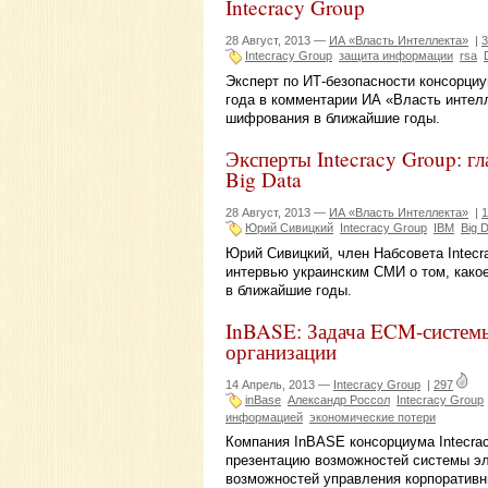
Intecracy Group
28 Август, 2013 —
ИА «Власть Интеллекта»
|
3
Intecracy Group
защита информации
rsa
Эксперт по ИТ-безопасности консорциу
года в комментарии ИА «Власть интелл
шифрования в ближайшие годы.
Эксперты Intecracy Group: г
Big Data
28 Август, 2013 —
ИА «Власть Интеллекта»
|
1
Юрий Сивицкий
Intecracy Group
IBM
Big 
Юрий Сивицкий, член Набсовета Intecra
интервью украинским СМИ о том, како
в ближайшие годы.
InBASE: Задача ECM-систем
организации
14 Апрель, 2013 —
Intecracy Group
|
297
inBase
Александр Россол
Intecracy Group
информацией
экономические потери
Компания InBASE консорциума Intecrac
презентацию возможностей системы эл
возможностей управления корпоративн