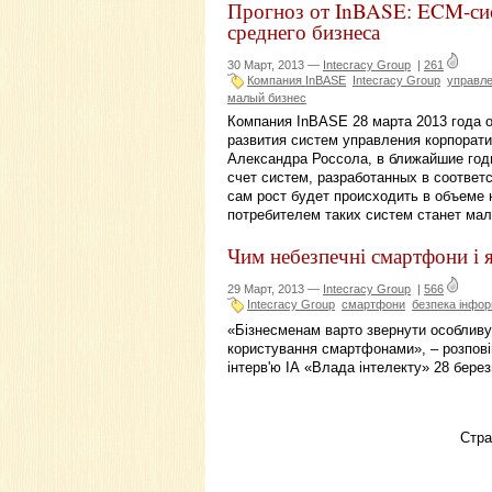
Прогноз от InBASE: ECM-сист
среднего бизнеса
30 Март, 2013 —
Intecracy Group
|
261
Компания InBASE
Intecracy Group
управле
малый бизнес
Компания InBASE 28 марта 2013 года 
развития систем управления корпорат
Александра Россола, в ближайшие год
счет систем, разработанных в соответс
сам рост будет происходить в объеме 
потребителем таких систем станет мал
Чим небезпечні смартфони і 
29 Март, 2013 —
Intecracy Group
|
566
Intecracy Group
смартфони
безпека інфор
«Бізнесменам варто звернути особливу 
користування смартфонами», – розпові
інтерв'ю ІА «Влада інтелекту» 28 берез
Стр