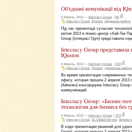
Об'єднані комунікації від I
4 Апрель, 2013 —
Intecracy Group
|
85
Intecracy Group
IQusion
віддалена робота
Під час презентації сучасних технологі
квітня 2013 в бізнес-центрі «Хай-Тек П
Group (Інтекрасі Груп) представила сер
Intecracy Group представил
IQusion
4 Апрель, 2013 —
Intecracy Group
|
310
Intecracy Group
IQusion
удаленная работа
Во время презентации современных тех
офису, которая прошла 2 апреля 2013 г
(Айкюжн) консорциума Intecracy Group
коммуникаций.
Intecracy Group: «Бизнес-поч
технология для бизнеса без г
4 Апрель, 2013 —
Intecracy Group
|
373
Intecracy Group
SL Global Service
бизнес-
В ходе презентации решений для удале
Групп), которая прошла 2 апреля 2013 