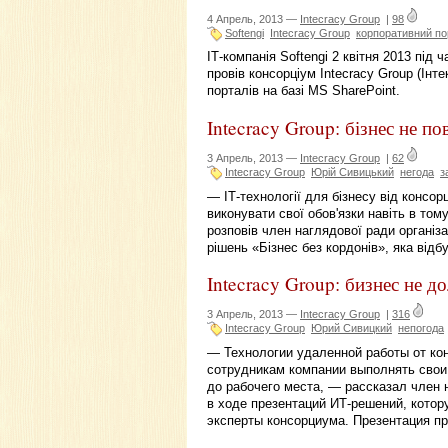
4 Апрель, 2013 —
Intecracy Group
|
98
Softengi
Intecracy Group
корпоративний по
ІТ-компанія Softengi 2 квітня 2013 під 
провів консорціум Intecracy Group (Інт
порталів на базі MS SharePoint.
Intecracy Group: бізнес не по
3 Апрель, 2013 —
Intecracy Group
|
62
Intecracy Group
Юрій Сивицький
негода
з
— ІТ-технології для бізнесу від консор
виконувати свої обов'язки навіть в то
розповів член наглядової ради організац
рішень «Бізнес без кордонів», яка відбу
Intecracy Group: бизнес не д
3 Апрель, 2013 —
Intecracy Group
|
316
Intecracy Group
Юрий Сивицкий
непогода
— Технологии удаленной работы от кон
сотрудникам компании выполнять свои 
до рабочего места, — рассказал член 
в ходе презентаций ИТ-решений, котору
эксперты консорциума. Презентация п