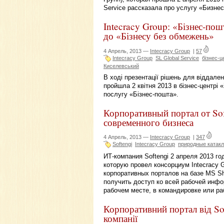
Service рассказала про услугу «Бизнес
Intecracy Group: «Бізнес-по
до «Бізнесу без обмежень»
4 Апрель, 2013 —
Intecracy Group
|
57
Intecracy Group
SL Global Service
бізнес-ц
Киселевський
В ході презентації рішень для віддалено
пройшла 2 квітня 2013 в бізнес-центрі 
послугу «Бізнес-пошта».
Корпоративный портал от So
современного бизнеса
4 Апрель, 2013 —
Intecracy Group
|
347
Softengi
Intecracy Group
природные катак
ИТ-компания Softengi 2 апреля 2013 го
которую провел консорциум Intecracy 
корпоративных порталов на базе MS Sh
получить доступ ко всей рабочей инфор
рабочем месте, в командировке или ра
Корпоративний портал від So
компанії