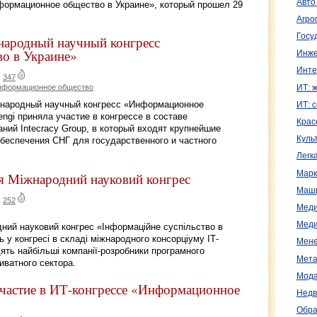
Авто
формационное общество в Украине», который прошел 29
Агро
Госу
народный научный конгресс
о в Украине»
Инже
Инте
|
347
нформационное общество
ИТ: 
ународный научный конгресс «Информационное
ИТ: 
ngi приняла участие в конгрессе в составе
Крас
ий Intecracy Group, в который входят крупнейшие
Куль
беспечения СНГ для государственного и частного
Легк
Марк
ся Міжнародний науковий конгрес
Маш
|
252
Меди
Меди
дний науковий конгрес «Інформаційне суспільство в
ть у конгресі в складі міжнародного консорціуму ІТ-
Мене
дять найбільші компанії-розробники програмного
Мета
иватного сектора.
Мода
участие в ИТ-конгрессе «Информационное
Недв
Обра