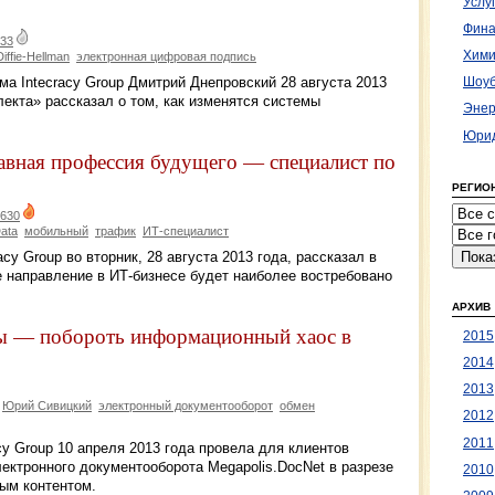
Услу
Фина
33
Хими
Diffie-Hellman
электронная цифровая подпись
ма Intecracy Group Дмитрий Днепровский 28 августа 2013
Шоуб
екта» рассказал о том, как изменятся системы
Энер
Юрид
лавная профессия будущего — специалист по
РЕГИО
630
Data
мобильный
трафик
ИТ-специалист
cy Group во вторник, 28 августа 2013 года, рассказал в
е направление в ИТ-бизнесе будет наиболее востребовано
АРХИВ
ы — побороть информационный хаос в
2015
2014
2013
Юрий Сивицкий
электронный документооборот
обмен
2012
2011
y Group 10 апреля 2013 года провела для клиентов
ектронного документооборота Megapolis.DocNet в разрезе
2010
ым контентом.