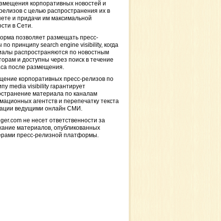
азмещения корпоративных новостей и
релизов с целью распространения их в
ете и придачи им максимальной
сти в Сети.
орма позволяет размещать пресс-
 по принципу search engine visibility, когда
иалы распространяются по новостным
торам и доступны через поиск в течение
са после размещения.
щение корпоративных пресс-релизов по
пу media visibility гарантирует
остранение материала по каналам
ационных агентств и перепечатку текста
кации ведущими онлайн СМИ.
ger.com не несет ответственности за
жание материалов, опубликованных
ерами пресс-релизной платформы.