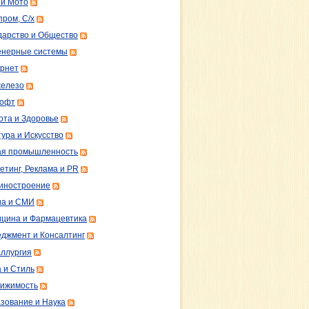
 и Мото
пром, С/х
дарство и Общество
нерные системы
рнет
железо
софт
ота и Здоровье
тура и Искусство
ая промышленность
етинг, Реклама и PR
иностроение
а и СМИ
цина и Фармацевтика
джмент и Консалтинг
ллургия
 и Стиль
ижимость
зование и Наука