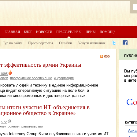
ГЛАВНАЯ
БЛОГ
НОВОСТИ
ПРЕСС-РЕЛИЗЫ
ЦЕНЫ
ПОМОЩЬ
Тур по сайту
Пресс-портреты
Ошибки
Услуги написания
 эффективность армии Украины
|
1095
форум
программное обеспечение
информация
рировать людей и технику в единое информационное
ица видит оперативную ситуацию на поле боя, а
овании своевременных и достоверных данных.
ны итоги участия ИТ-объединения в
ционное общество в Украине»
|
572
КАТЕГ
электронное правительство
Авиа
иума Intecracy Group были опубликованы итоги участия ИТ-