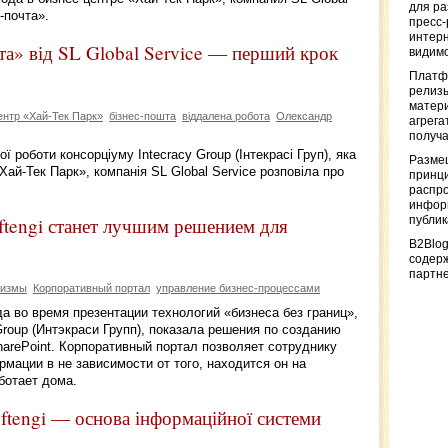
для р
-почта».
пресс-
интерн
шта» від SL Global Service — перший крок
видимо
Платф
релизы
матер
ентр «Хай-Тек Парк»
бізнес-пошта
віддалена робота
Олександр
агрега
получа
ї роботи консорціуму Intecracy Group (Інтекрасі Груп), яка
Разме
«Хай-Тек Парк», компанія SL Global Service розповіла про
принци
распр
информ
ftengi станет лучшим решением для
публи
B2Blog
содер
партн
лизмы
Корпоративный портал
управление бизнес-процессами
да во время презентации технологий «бизнеса без границ»,
Group (Интэкраси Групп), показала решения по созданию
arePoint. Корпоративный портал позволяет сотруднику
мации в не зависимости от того, находится он на
ботает дома.
ftengi — основа інформаційної системи