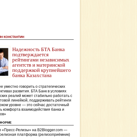
ИН КОНСТАНТИН
Надежность БТА Банка
подтверждается
рейтингами независимых
агентств и материнской
поддержкой крупнейшего
банка Казахстана
е уместно говорить о стратегических
ктивах развития. БТА Банк в условиях
ских реалий может стабильно работать с
товой линейкой, поддерживать рейтинги
оком уровне — это сейчас достаточный
ь комфорта взаимодействия банка и
тов»
ТФОРМЕ
 «Пресс-Релизы» на B2Blogger.com —
-релизная платформа (релизоприёмник)