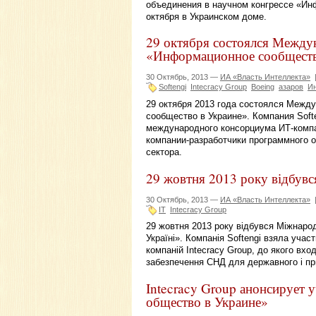
объединения в научном конгрессе «Ин
октября в Украинском доме.
29 октября состоялся Между
«Информационное сообществ
30 Октябрь, 2013 —
ИА «Власть Интеллекта»
Softengi
Intecracy Group
Boeing
азаров
И
29 октября 2013 года состоялся Межд
сообщество в Украине». Компания Softe
международного консорциума ИТ-компан
компании-разработчики программного о
сектора.
29 жовтня 2013 року відбув
30 Октябрь, 2013 —
ИА «Власть Интеллекта»
ІТ
Intecracy Group
29 жовтня 2013 року відбувся Міжнаро
Україні». Компанія Softengi взяла учас
компаній Intecracy Group, до якого вхо
забезпечення СНД для державного і пр
Intecracy Group анонсирует 
общество в Украине»