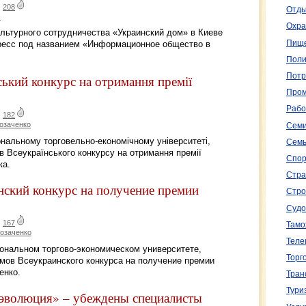
|
208
Отды
с
Охра
культурного сотрудничества «Украинский дом» в Киеве
Пище
ресс под названием «Информационное общество в
Поли
Потр
ський конкурс на отримання премії
Пром
Рабо
|
182
озаченко
Семи
іональному торговельно-економічному університеті,
Семь
в Всеукраїнського конкурсу на отримання премії
Спор
ка.
Стра
нский конкурс на получение премии
Стро
Судо
|
167
Тамо
козаченко
Теле
иональном торгово-экономическом университете,
Торг
мов Всеукраинского конкурса на получение премии
енко.
Тран
Тури
эволюция» – убеждены специалисты