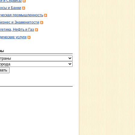
ги и Сервисы
нсы и Банки
ческая промышленность
изнес и Знаменитости
гетика, Нефть и Газ
ические услуги
НЫ