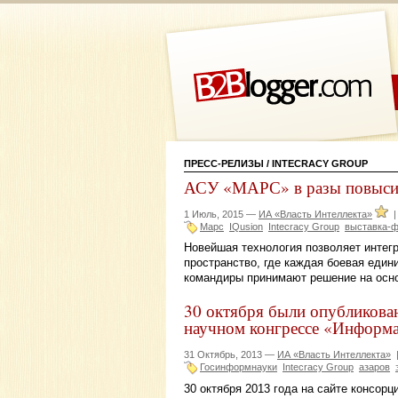
ПРЕСС-РЕЛИЗЫ
/ INTECRACY GROUP
АСУ «МАРС» в разы повысит
1 Июль, 2015 —
ИА «Власть Интеллекта»
Марс
IQusion
Intecracy Group
выставка-
Новейшая технология позволяет интег
пространство, где каждая боевая един
командиры принимают решение на осн
30 октября были опубликова
научном конгрессе «Информа
31 Октябрь, 2013 —
ИА «Власть Интеллекта»
Госинформнауки
Intecracy Group
азаров
30 октября 2013 года на сайте консорц