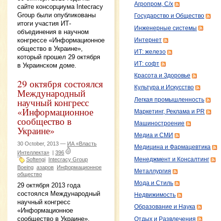
Агропром, С/х
сайте консорциума Intecracy
Group были опубликованы
Государство и Общество
итоги участия ИТ-
Инженерные системы
объединения в научном
конгрессе «Информационное
Интернет
общество в Украине»,
ИТ: железо
который прошел 29 октября
ИТ: софт
в Украинском доме.
Красота и Здоровье
29 октября состоялся
Культура и Искусство
Международный
научный конгресс
Легкая промышленность
«Информационное
Маркетинг, Реклама и PR
сообщество в
Машиностроение
Украине»
Медиа и СМИ
30 October, 2013 —
ИА «Власть
Медицина и Фармацевтика
Интеллекта»
|
396
Менеджмент и Консалтинг
Softengi
Intecracy Group
Boeing
азаров
Информационное
Металлургия
общество
Мода и Стиль
29 октября 2013 года
состоялся Международный
Недвижимость
научный конгресс
Образование и Наука
«Информационное
сообщество в Украине».
Отдых и Развлечения