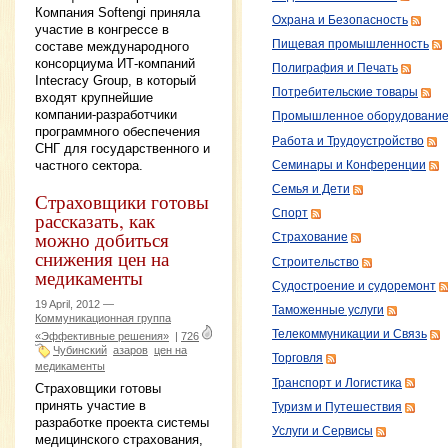
Компания Softengi приняла
Охрана и Безопасность
участие в конгрессе в
Пищевая промышленность
составе международного
консорциума ИТ-компаний
Полиграфия и Печать
Intecracy Group, в который
Потребительские товары
входят крупнейшие
компании-разработчики
Промышленное оборудовани
программного обеспечения
Работа и Трудоустройство
СНГ для государственного и
частного сектора.
Семинары и Конференции
Семья и Дети
Страховщики готовы
Спорт
рассказать, как
можно добиться
Страхование
снижения цен на
Строительство
медикаменты
Судостроение и судоремонт
19 April, 2012 —
Таможенные услуги
Коммуникационная группа
Телекоммуникации и Связь
«Эффективные решения»
|
726
Чубинский
азаров
цен на
Торговля
медикаменты
Транспорт и Логистика
Страховщики готовы
принять участие в
Туризм и Путешествия
разработке проекта системы
Услуги и Сервисы
медицинского страхования,