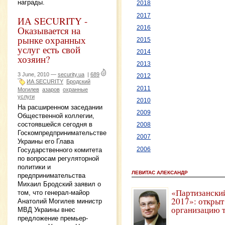
награды.
2018
2017
ИА SECURITY -
Оказывается на
2016
рынке охранных
2015
услуг есть свой
2014
хозяин?
2013
3 June, 2010 —
security.ua
|
689
2012
ИА SECURITY
Бродский
2011
Могилев
азаров
охранные
услуги
2010
На расширенном заседании
2009
Общественной коллегии,
состоявшейся сегодня в
2008
Госкомпредпринимательстве
2007
Украины его Глава
2006
Государственного комитета
по вопросам регуляторной
политики и
ЛЕВИТАС АЛЕКСАНДР
предпринимательства
Михаил Бродский заявил о
«Партизански
том, что генерал-майор
2017»: открыт
Анатолий Могилев министр
организацию 
МВД Украины внес
предложение премьер-