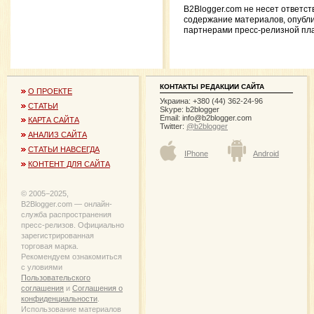
B2Blogger.com не несет ответст
содержание материалов, опубл
партнерами пресс-релизной пл
КОНТАКТЫ РЕДАКЦИИ САЙТА
О ПРОЕКТЕ
Украина: +380 (44) 362-24-96
СТАТЬИ
Skype: b2blogger
Email:
info@b2blogger.com
КАРТА САЙТА
Twitter:
@b2blogger
АНАЛИЗ САЙТА
СТАТЬИ НАВСЕГДА
IPhone
Android
КОНТЕНТ ДЛЯ САЙТА
© 2005−2025,
B2Blogger.com — онлайн-
служба распространения
пресс-релизов. Официально
зарегистрированная
торговая марка.
Рекомендуем ознакомиться
с уловиями
Пользовательского
соглашения
и
Соглашения о
конфиденциальности
.
Использование материалов