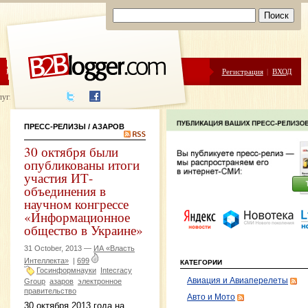
ЦЕНЫ
ПОМОЩЬ
Регистрация
|
ВХОД
луги написания
ПРЕСС-РЕЛИЗЫ
/ АЗАРОВ
30 октября были
опубликованы итоги
участия ИТ-
объединения в
научном конгрессе
«Информационное
общество в Украине»
31 October, 2013 —
ИА «Власть
Интеллекта»
|
699
КАТЕГОРИИ
Госинформнауки
Intecracy
Авиация и Авиаперелеты
Group
азаров
электронное
правительство
Авто и Мото
30 октября 2013 года на