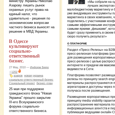
министру Украины Николаю
«Мы собрали на о
Азарову лишить рынок
лучших экспертов 
охранных услуг права на
малобюджетному маркетингу и 
уже внедривших инструменты п
единый налог, что
маркетинга в своих компаниях, 
удивительно - решения по
поделились с участниками кон
экономическим вопросам
самыми эффективными инструм
частного бизнеса выносят на
самыми яркими „фишками“, кот
решение в МВД Украины.
будет сразу применить в своем 
скоро получить результат»
В Одессе
О ПЛАТФОРМЕ
культивируют
социально-
Раздел «Пресс-Релизы» на B2B
пресс-релизная платформа (ре
ответственный
для размещения корпоративных
бизнес.
пресс-релизов с целью распрос
интернете и придачи им макси
27 May, 2010 —
Информ Бюро
видимости в Сети.
|
1202
Платформа позволяет размещат
азаров
новая украина
релизы по принципу search engine 
социально-ответственный бизнес
материалы распространяются 
Социальный проект
бизнес-план
агрегаторам и доступны через п
25 мая при поддержке
получаса после размещения.
гражданского блока "Новая
Размещение корпоративных пре
Украина" прошло закрытие
принципу media visibility гарант
III-его Всеукраинского
распространение материала по
форума социально-
информационных агентств и пер
ответственного бизнеса.
публикации ведущими онлайн 