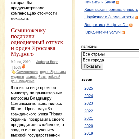
которая бы
Финансы и Банки
предусматривала
Химическая промышленность
компенсацию стоимости
Шоубизнес и Знаменитости
лекарств.
Энергетика, Нефть и Газ
Семиноженку
Юридические услуги
подарили
однодневный отпуск
и орден Ярослава
РЕГИОНЫ
Мудрого
9 June, 2010 —
Информ Бюро
|
1065
Семиноженко
орден Ярослава
мудрого
азаров
6 лет
юбилей
АРХИВ
день рождения
9-го июня вице-премьер-
2025
министру по гуманитарным
2024
вопросам Владимиру
Семиноженко исполнилось
2023
60 лет. Пресс-служба
2022
гражданского блока "Новая
2021
Украина" поздравила своего
предводителя с юбилеем, а
2020
заодно и с получением
2019
высокой государственной