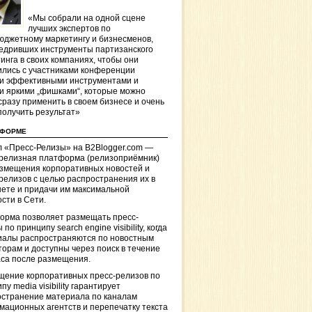
«Мы собрали на одной сцене
лучших экспертов по
джетному маркетингу и бизнесменов,
едривших инструменты партизанского
инга в своих компаниях, чтобы они
лись с участниками конференции
и эффективными инструментами и
и яркими „фишками“, которые можно
сразу применить в своем бизнесе и очень
получить результат»
ТФОРМЕ
 «Пресс-Релизы» на B2Blogger.com —
-релизная платформа (релизоприёмник)
азмещения корпоративных новостей и
релизов с целью распространения их в
ете и придачи им максимальной
сти в Сети.
орма позволяет размещать пресс-
 по принципу search engine visibility, когда
иалы распространяются по новостным
торам и доступны через поиск в течение
са после размещения.
щение корпоративных пресс-релизов по
пу media visibility гарантирует
остранение материала по каналам
ационных агентств и перепечатку текста