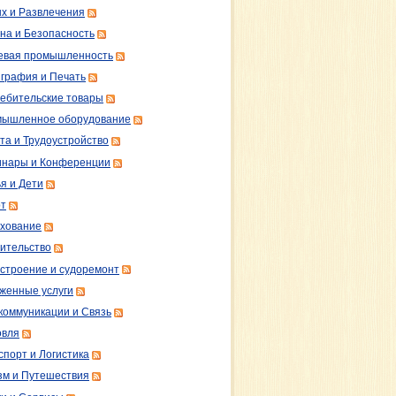
х и Развлечения
на и Безопасность
вая промышленность
графия и Печать
ебительские товары
ышленное оборудование
та и Трудоустройство
нары и Конференции
я и Дети
т
хование
ительство
строение и судоремонт
женные услуги
коммуникации и Связь
овля
спорт и Логистика
зм и Путешествия