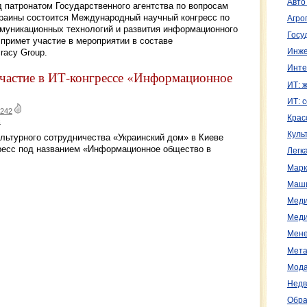
Авто
д патронатом Государственного агентства по вопросам
краины состоится Международный научный конгресс по
Агро
муникационных технологий и развития информационного
Госу
 примет участие в мероприятии в составе
racy Group.
Инже
Инте
участие в ИТ-конгрессе «Информационное
ИТ: 
ИТ: 
242
Крас
с
Куль
культурного сотрудничества «Украинский дом» в Киеве
ресс под названием «Информационное общество в
Легк
Марк
Маш
Меди
Меди
Мене
Мета
Мода
Недв
Обра