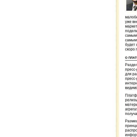
малобю
уже вн
маркет
подели
самым
самым
будет 
скоро 
О ПЛА
Раздел
пресс
для р
пресс-
интерн
видимо
Платф
релизы
матер
агрега
получа
Разме
принци
распр
информ