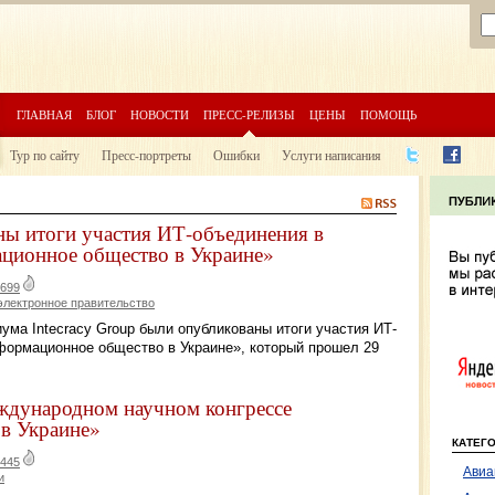
ГЛАВНАЯ
БЛОГ
НОВОСТИ
ПРЕСС-РЕЛИЗЫ
ЦЕНЫ
ПОМОЩЬ
Тур по сайту
Пресс-портреты
Ошибки
Услуги написания
ны итоги участия ИТ-объединения в
ционное общество в Украине»
699
электронное правительство
иума Intecracy Group были опубликованы итоги участия ИТ-
формационное общество в Украине», который прошел 29
еждународном научном конгрессе
в Украине»
КАТЕГ
445
Авиа
и