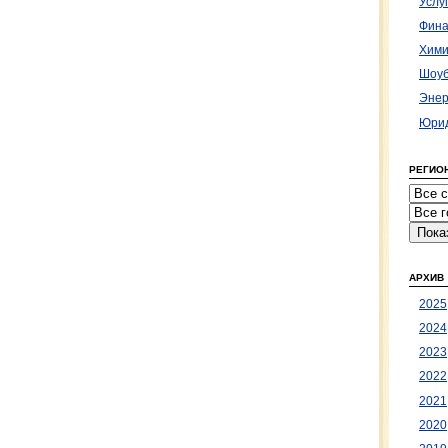
Услу
Фина
Хими
Шоуб
Энер
Юрид
РЕГИО
АРХИВ
2025
2024
2023
2022
2021
2020