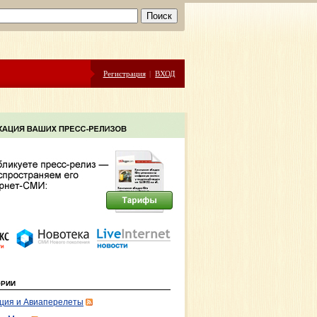
Регистрация
|
ВХОД
ОРИИ
ция и Авиаперелеты