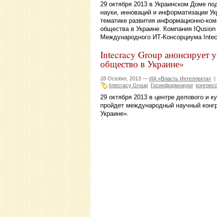
29 октября 2013 в Украинском Доме по
науки, инноваций и информатизации У
тематике развития информационно-ком
общества в Украине. Компания IQusion
Международного ИТ-Консорциума Intec
Intecracy Group анонсирует 
общество в Украине»
28 October, 2013 —
ИА «Власть Интеллекта»
|
Intecracy Group
Госинформнауки
конгрес
29 октября 2013 в центре делового и 
пройдет международный научный конг
Украине».