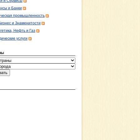
ги и Сервисы
нсы и Банки
ческая промышленность
изнес и Знаменитости
гетика, Нефть и Газ
ические услуги
НЫ