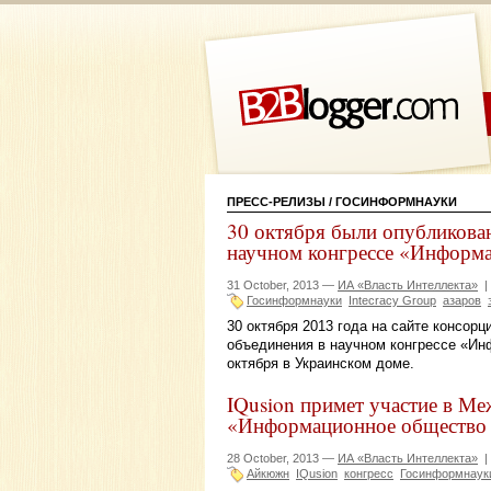
ПРЕСС-РЕЛИЗЫ
/ ГОСИНФОРМНАУКИ
30 октября были опубликова
научном конгрессе «Информа
31 October, 2013 —
ИА «Власть Интеллекта»
|
Госинформнауки
Intecracy Group
азаров
30 октября 2013 года на сайте консорц
объединения в научном конгрессе «Ин
октября в Украинском доме.
IQusion примет участие в М
«Информационное общество 
28 October, 2013 —
ИА «Власть Интеллекта»
|
Айкюжн
IQusion
конгресс
Госинформнаук