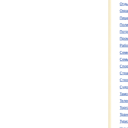
Отды
Охра
Пище
Поли
Потр
Пром
Рабо
Семи
Семь
Спор
Стра
Стро
Судо
Тамо
Теле
Торг
Тран
Тури