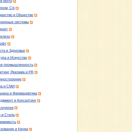
 и Мото
пром, С/х
дарство и Общество
нерные системы
рнет
железо
софт
ота и Здоровье
тура и Искусство
ая промышленность
етинг, Реклама и PR
иностроение
а и СМИ
цина и Фармацевтика
джмент и Консалтинг
ллургия
 и Стиль
ижимость
зование и Наука