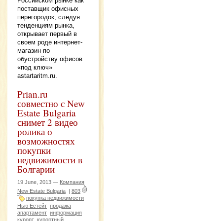
Российском рынке как
поставщик офисных
перегородок, следуя
тенденциям рынка,
открывает первый в
своем роде интернет-
магазин по
обустройству офисов
«под ключ»
astartaritm.ru.
Prian.ru
совместно с New
Estate Bulgaria
снимет 2 видео
ролика о
возможностях
покупки
недвижимости в
Болгарии
19 June, 2013 —
Компания
New Estate Bulgaria
|
803
покупка недвижимости
Нью Естейт
продажа
апартамент
информация
курорт
курортный