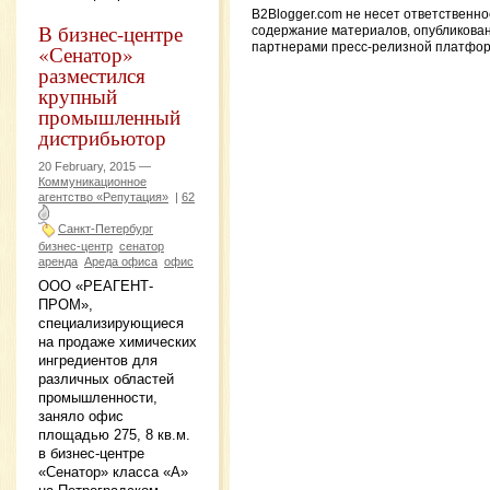
B2Blogger.com не несет ответственно
В бизнес-центре
содержание материалов, опубликова
«Сенатор»
партнерами пресс-релизной платфо
разместился
крупный
промышленный
дистрибьютор
20 February, 2015 —
Коммуникационное
агентство «Репутация»
|
62
Санкт-Петербург
бизнес-центр
сенатор
аренда
Ареда офиса
офис
ООО «РЕАГЕНТ-
ПРОМ»,
специализирующиеся
на продаже химических
ингредиентов для
различных областей
промышленности,
заняло офис
площадью 275, 8 кв.м.
в бизнес-центре
«Сенатор» класса «А»