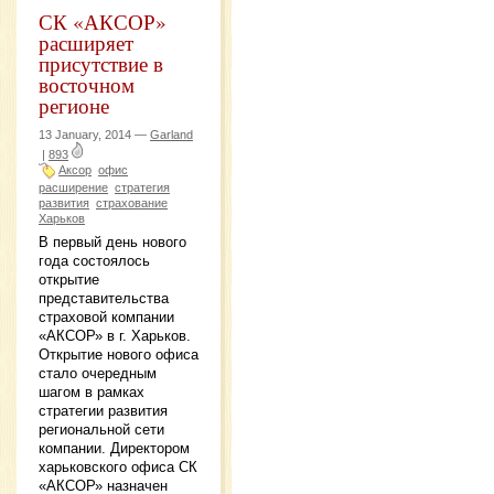
СК «АКСОР»
расширяет
присутствие в
восточном
регионе
13 January, 2014 —
Garland
|
893
Аксор
офис
расширение
стратегия
развития
страхование
Харьков
В первый день нового
года состоялось
открытие
представительства
страховой компании
«АКСОР» в г. Харьков.
Открытие нового офиса
стало очередным
шагом в рамках
стратегии развития
региональной сети
компании. Директором
харьковского офиса СК
«АКСОР» назначен