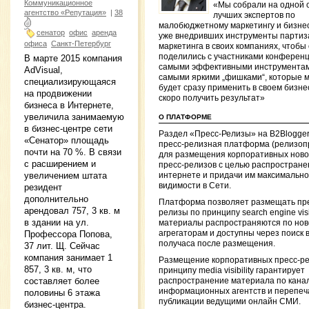
Коммуникационное
«Мы собрали на одной 
агентство «Репутация»
|
38
лучших экспертов по
малобюджетному маркетингу и бизне
сенатор
офис
аренда
уже внедривших инструменты партиз
офиса
Санкт-Петербург
маркетинга в своих компаниях, чтобы
поделились с участниками конферен
В марте 2015 компания
самыми эффективными инструментам
AdVisual,
самыми яркими „фишками“, которые 
специализирующаяся
будет сразу применить в своем бизне
на продвижении
скоро получить результат»
бизнеса в Интернете,
увеличила занимаемую
О ПЛАТФОРМЕ
в бизнес-центре сети
Раздел «Пресс-Релизы» на B2Blogge
«Сенатор» площадь
пресс-релизная платформа (релизоп
почти на 70 %. В связи
для размещения корпоративных ново
с расширением и
пресс-релизов с целью распростране
увеличением штата
интернете и придачи им максимальн
видимости в Сети.
резидент
дополнительно
Платформа позволяет размещать пр
арендовал 757, 3 кв. м
релизы по принципу search engine visibi
в здании на ул.
материалы распространяются по но
агрегаторам и доступны через поиск 
Профессора Попова,
получаса после размещения.
37 лит. Щ. Сейчас
компания занимает 1
Размещение корпоративных пресс-ре
857, 3 кв. м, что
принципу media visibility гарантирует
составляет более
распространение материала по кана
информационных агентств и перепеча
половины 6 этажа
публикации ведущими онлайн СМИ.
бизнес-центра.