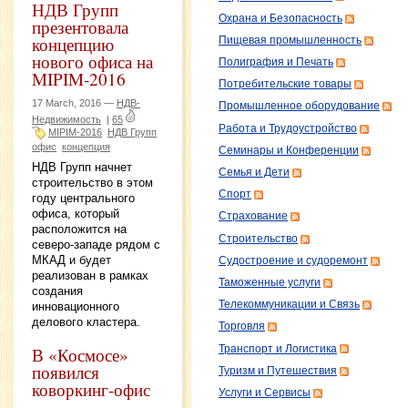
НДВ Групп
Охрана и Безопасность
презентовала
концепцию
Пищевая промышленность
нового офиса на
Полиграфия и Печать
MIPIM-2016
Потребительские товары
17 March, 2016 —
НДВ-
Промышленное оборудование
Недвижимость
|
65
Работа и Трудоустройство
MIPIM-2016
НДВ Групп
офис
концепция
Семинары и Конференции
НДВ Групп начнет
Семья и Дети
строительство в этом
Спорт
году центрального
офиса, который
Страхование
расположится на
Строительство
северо-западе рядом с
МКАД и будет
Судостроение и судоремонт
реализован в рамках
Таможенные услуги
создания
Телекоммуникации и Связь
инновационного
делового кластера.
Торговля
Транспорт и Логистика
В «Космосе»
появился
Туризм и Путешествия
коворкинг-офис
Услуги и Сервисы