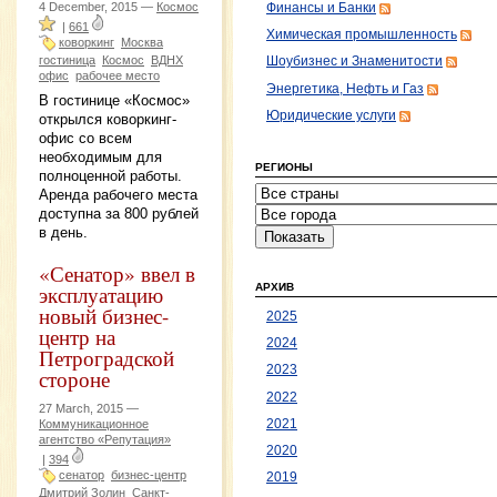
4 December, 2015 —
Космос
Финансы и Банки
|
661
Химическая промышленность
коворкинг
Москва
гостиница
Космос
ВДНХ
Шоубизнес и Знаменитости
офис
рабочее место
Энергетика, Нефть и Газ
В гостинице «Космос»
Юридические услуги
открылся коворкинг-
офис со всем
необходимым для
РЕГИОНЫ
полноценной работы.
Аренда рабочего места
доступна за 800 рублей
в день.
«Сенатор» ввел в
эксплуатацию
АРХИВ
новый бизнес-
2025
центр на
2024
Петроградской
2023
стороне
2022
27 March, 2015 —
Коммуникационное
2021
агентство «Репутация»
2020
|
394
сенатор
бизнес-центр
2019
Дмитрий Золин
Санкт-