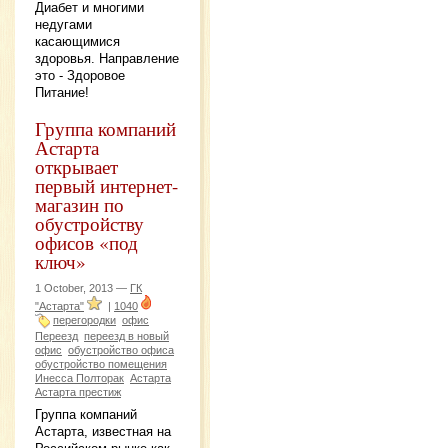
Диабет и многими
недугами
касающимися
здоровья. Направление
это - Здоровое
Питание!
Группа компаний
Астарта
открывает
первый интернет-
магазин по
обустройству
офисов «под
ключ»
1 October, 2013 —
ГК
"Астарта"
|
1040
перегородки
офис
Переезд
переезд в новый
офис
обустройство офиса
обустройство помещения
Инесса Полторак
Астарта
Астарта престиж
Группа компаний
Астарта, известная на