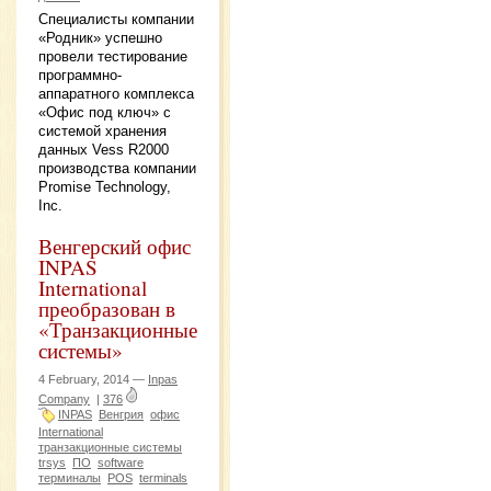
Специалисты компании
«Родник» успешно
провели тестирование
программно-
аппаратного комплекса
«Офис под ключ» с
системой хранения
данных Vess R2000
производства компании
Promise Technology,
Inc.
Венгерский офис
INPAS
International
преобразован в
«Транзакционные
системы»
4 February, 2014 —
Inpas
Company
|
376
INPAS
Венгрия
офис
International
транзакционные системы
trsys
ПО
software
терминалы
POS
terminals