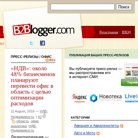
ЦЕНЫ
ПОМОЩЬ
Регистрация
|
ВХОД
луги написания
ПРЕСС-РЕЛИЗЫ
/ ОФИС
«НДВ»: около
48% бизнесменов
планируют
перевести офис в
область с целью
оптимизации
расходов
11 August, 2016 —
НДВ-
Недвижимость
|
42
КАТЕГОРИИ
область
офис
Авиация и Авиаперелеты
аналитика
НДВ-
Недвижимость
Авто и Мото
Децентрализация —