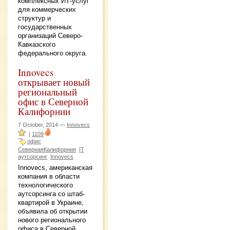
комплексных ИТ-услуг
для коммерческих
структур и
государственных
организаций Северо-
Кавказского
федерального округа.
Innovecs
открывает новый
региональный
офис в Северной
Калифорнии
7 October, 2014 —
Innovecs
|
1109
офис
СевернаяКалифорния
IT
аутсорсинг
Innovecs
Innovecs, американская
компания в области
технологического
аутсорсинга со штаб-
квартирой в Украине,
объявила об открытии
нового регионального
офиса в Северной