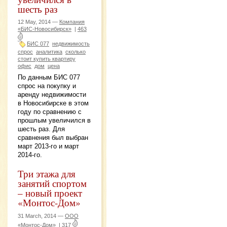
шесть раз
12 May, 2014 —
Компания
«БИС-Новосибирск»
|
463
БИС 077
недвижимость
спрос
аналитика
сколько
стоит купить квартиру
офис
дом
цена
По данным БИС 077
спрос на покупку и
аренду недвижимости
в Новосибирске в этом
году по сравнению с
прошлым увеличился в
шесть раз. Для
сравнения был выбран
март 2013-го и март
2014-го.
Три этажа для
занятий спортом
– новый проект
«Монтос-Дом»
31 March, 2014 —
ООО
«Монтос-Дом»
|
317