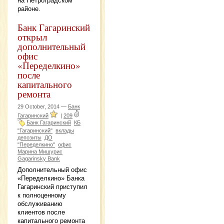
на Петроградском
районе.
Банк Гагаринский
открыл
дополнительный
офис
«Переделкино»
после
капитального
ремонта
29 October, 2014 —
Банк
Гагаринский
|
209
Банк Гагаринский
КБ
"Гагаринский"
вклады
депозиты
ДО
"Переделкино"
офис
Марина Мишурис
Gagarinsky Bank
Дополнительный офис
«Переделкино» Банка
Гагаринский приступил
к полноценному
обслуживанию
клиентов после
капитального ремонта