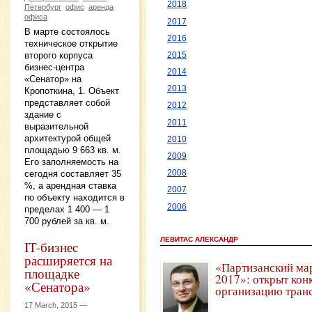
2018
Петербург
офис
аренда
офиса
2017
В марте состоялось
2016
техническое открытие
второго корпуса
2015
бизнес-центра
2014
«Сенатор» на
2013
Кропоткина, 1. Объект
представляет собой
2012
здание с
2011
выразительной
архитектурой общей
2010
площадью 9 663 кв. м.
2009
Его заполняемость на
сегодня составляет 35
2008
%, а арендная ставка
2007
по объекту находится в
2006
пределах 1 400 — 1
700 рублей за кв. м.
ЛЕВИТАС АЛЕКСАНДР
IT-бизнес
расширяется на
«Партизанский ма
площадке
2017»: открыт кон
«Сенатора»
организацию тран
17 March, 2015 —