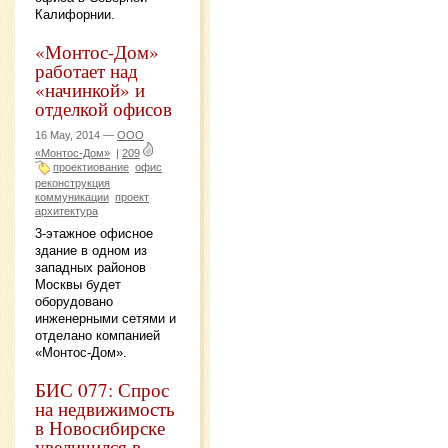
Калифорнии.
«Монтос-Дом»
работает над
«начинкой» и
отделкой офисов
16 May, 2014 —
ООО
«Монтос-Дом»
|
209
проектиование
офис
реконструкция
коммуникации
проект
архитектура
3-этажное офисное
здание в одном из
западных районов
Москвы будет
оборудовано
инженерными сетями и
отделано компанией
«Монтос-Дом».
БИС 077: Спрос
на недвижимость
в Новосибирске
увеличился в