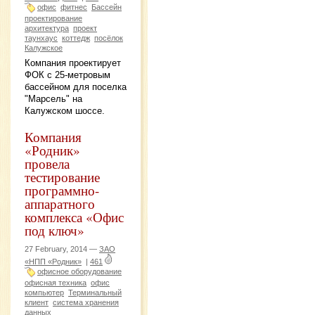
офис
фитнес
Бассейн
проектирование
архитектура
проект
таунхаус
коттедж
посёлок
Калужское
Компания проектирует
ФОК с 25-метровым
бассейном для поселка
"Марсель" на
Калужском шоссе.
Компания
«Родник»
провела
тестирование
программно-
аппаратного
комплекса «Офис
под ключ»
27 February, 2014 —
ЗАО
«НПП «Родник»
|
461
офисное оборудование
офисная техника
офис
компьютер
Терминальный
клиент
система хранения
данных