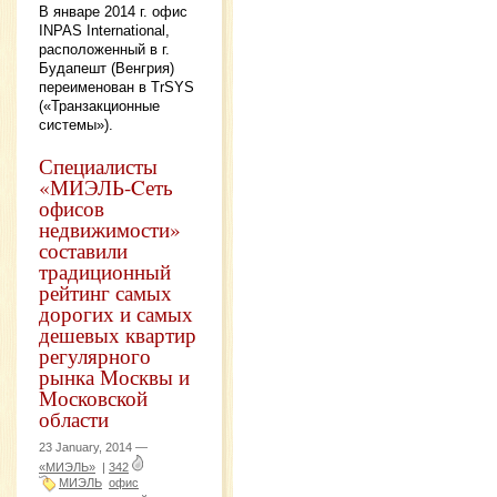
В январе 2014 г. офис
INPAS International,
расположенный в г.
Будапешт (Венгрия)
переименован в TrSYS
(«Транзакционные
системы»).
Специалисты
«МИЭЛЬ-Cеть
офисов
недвижимости»
составили
традиционный
рейтинг самых
дорогих и самых
дешевых квартир
регулярного
рынка Москвы и
Московской
области
23 January, 2014 —
«МИЭЛЬ»
|
342
МИЭЛЬ
офис