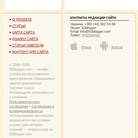
КОНТАКТЫ РЕДАКЦИИ САЙТА
О ПРОЕКТЕ
Украина: +380 (44) 362-24-96
СТАТЬИ
Skype: b2blogger
Email:
info@b2blogger.com
КАРТА САЙТА
Twitter:
@b2blogger
АНАЛИЗ САЙТА
СТАТЬИ НАВСЕГДА
IPhone
Android
КОНТЕНТ ДЛЯ САЙТА
© 2005−2025,
B2Blogger.com — онлайн-
служба распространения
пресс-релизов. Официально
зарегистрированная
торговая марка.
Рекомендуем ознакомиться
с уловиями
Пользовательского
соглашения
и
Соглашения о
конфиденциальности
.
Использование материалов
разрешается при условии
ссылки (для интернет-
изданий — гиперссылки) на
B2Blogger.com.