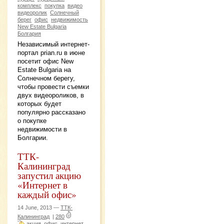
комплекс
покупка
видео
видеоролик
Солнечный
берег
офис
недвижимость
New Estate Bulgaria
Болгария
Независимый интернет-
портал prian.ru в июне
посетит офис New
Estate Bulgaria на
Солнечном берегу,
чтобы провести съемки
двух видеороликов, в
которых будет
популярно рассказано
о покупке
недвижимости в
Болгарии.
ТТК-
Калининград
запустил акцию
«Интернет в
каждый офис»
14 June, 2013 —
ТТК-
Калининград
|
280
акция
офис
интернет