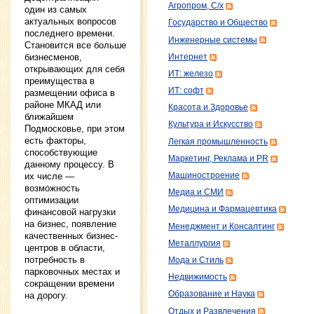
Агропром, С/х
один из самых
актуальных вопросов
Государство и Общество
последнего времени.
Инженерные системы
Становится все больше
бизнесменов,
Интернет
открывающих для себя
ИТ: железо
преимущества в
ИТ: софт
размещении офиса в
районе МКАД или
Красота и Здоровье
ближайшем
Культура и Искусство
Подмосковье, при этом
есть факторы,
Легкая промышленность
способствующие
Маркетинг, Реклама и PR
данному процессу. В
Машиностроение
их числе —
возможность
Медиа и СМИ
оптимизации
Медицина и Фармацевтика
финансовой нагрузки
на бизнес, появление
Менеджмент и Консалтинг
качественных бизнес-
Металлургия
центров в области,
потребность в
Мода и Стиль
парковочных местах и
Недвижимость
сокращении времени
Образование и Наука
на дорогу.
Отдых и Развлечения