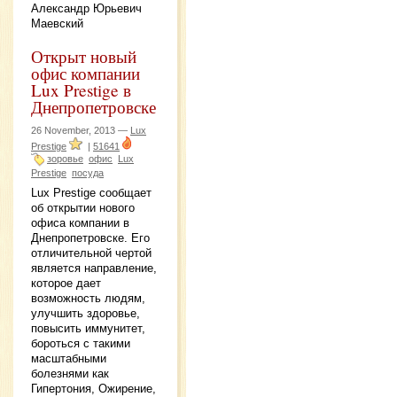
Александр Юрьевич
Маевский
Открыт новый
офис компании
Lux Prestige в
Днепропетровске
26 November, 2013 —
Lux
Prestige
|
51641
зоровье
офис
Lux
Prestige
посуда
Lux Prestige сообщает
об открытии нового
офиса компании в
Днепропетровске. Его
отличительной чертой
является направление,
которое дает
возможность людям,
улучшить здоровье,
повысить иммунитет,
бороться с такими
масштабными
болезнями как
Гипертония, Ожирение,