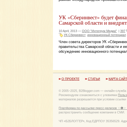
УК «Сберинвест» будет фина
Самарской области и внедрят
10 April, 2013 —
ООО "Интегрум Медиа"
|
397
УК Сберинвест
инновационный потенциал
Член совета директоров УК «Сберинве
правительства Самарской области и е
обсуждению инновационного потенциал
О ПРОЕКТЕ
СТАТЬИ
КАРТА САЙ
© 2005−2025, B2Blogger.com — онлайн-служба
Рекомендуем ознакомиться с уловиями
Польз
материалов разрешается при условии ссылки (
Платформа по рассылке пресс-релизов ☜❶☞ 
распространить сообщение компании в СМИ.
ЧП «Б2БЛОГГЕР», Код ЕДРПОУ 35356529. Адрес: 