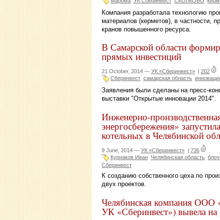
Марома
УК Сберинвест
СКОЛКОВО
керм
Компания разработала технологию про
материалов (керметов), в частности, 
кранов повышенного ресурса.
В Самарской области форми
прямых инвестиций
21 October, 2014 —
УК «Сберинвест»
|
202
Сберинвест
самарская область
инноваци
Заявления были сделаны на пресс-конф
выставки "Открытые инновации 2014".
Инженерно-производственна
энергосбережения» запустил
котельных в Челябинской обл
9 June, 2014 —
УК «Сберинвест»
|
736
Курнаков Иван
Челябинская область
блоч
Сберинвест
К созданию собственного цеха по про
двух проектов.
Челябинская компания ООО 
УК «Сберинвест») вывела на