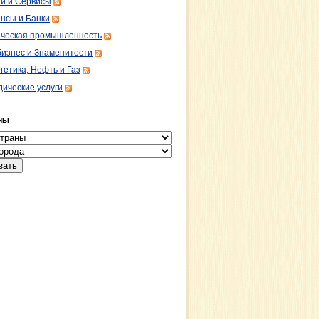
ги и Сервисы
нсы и Банки
ческая промышленность
изнес и Знаменитости
гетика, Нефть и Газ
ические услуги
НЫ