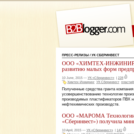
ПРЕСС-РЕЛИЗЫ
/ УК СБЕРИНВЕСТ
ООО «ХИМТЕХ-ИНЖИНИРИНГ»
развитию малых форм предпр
10 June, 2015 —
УК «Сберинвест»
|
228
Химтех-Инжиринг
УК Сберинвест
пластиф
Полученные средства гранта компания
усовершенствованию технологии прои
производимых пластификаторов ПВХ на
нефтехимических производств.
ООО «МАРОМА Технологии» 
«Сберинвест») получила м
10 April, 2015 —
УК «Сберинвест»
|
141