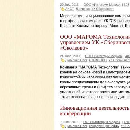
29 July, 2013 —
ООО «Интегрум Медиа»
|
303
АИСТ
Дьяченко
УК Сберинвест
Мероприятие, инициированное компани
(портфельная компания УК "Сберинвест"
Красные Холмы по адресу: Москва, Ко
ООО «МАРОМА Технологии» 
управлением УК «Сберинвест»
«Сколково»
24 June, 2013 —
ООО «Интегрум Медиа»
|
40
Дьяченко Олег
СКОЛКОВО
УК Сберинвес
Компания "МАРОМА Технологии" заним
кранов на основе новой и малотрудоем
износостойких керамико-металлически
краны предназначены для эксплуатаци
абразивные среды и (или) температуры
уплотнений из фторопласта или метал
такие шаровые краны не производятся.
Инновационная деятельность 
конференции
7 June, 2013 —
ООО «Интегрум Медиа»
|
128
Дьяченко Олег
конференция нефть
УК Сб