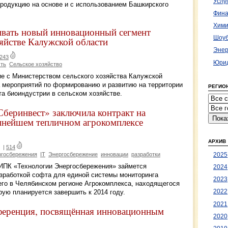
Услу
родукцию на основе и с использованием Башкирского
Фина
Хими
ивать новый инновационный сегмент
Шоуб
яйстве Калужской области
Энер
243
Юрид
сть
Сельское хозяйство
е с Министерством сельского хозяйства Калужской
а мероприятий по формированию и развитию на территории
РЕГИО
та биоиндустрии в сельском хозяйстве.
беринвест» заключила контракт на
упнейшем тепличном агрокомплексе
АРХИВ
|
514
госбережения
IT
Энергосбережение
инновации
разработки
2025
ИПК «Технологии Энергосбережения» займется
2024
азработкой софта для единой системы мониторинга
2023
его в Челябинском регионе Агрокомплекса, находящегося
2022
рую планируется завершить к 2014 году.
2021
ференция, посвящённая инновационным
2020