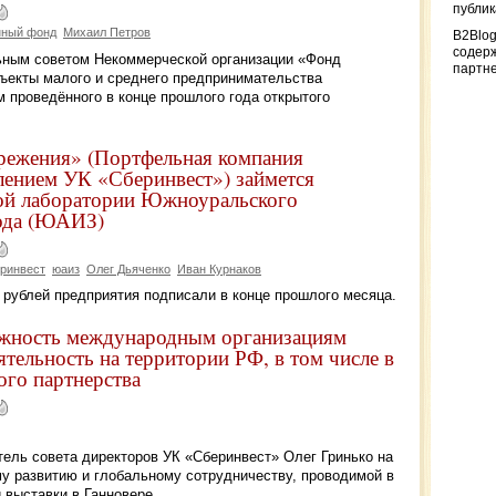
публи
нный фонд
Михаил Петров
B2Blog
содер
ьным советом Некоммерческой организации «Фонд
партн
бъекты малого и среднего предпринимательства
 проведённого в конце прошлого года открытого
режения» (Портфельная компания
лением УК «Сберинвест») займется
ной лаборатории Южноуральского
вода (ЮАИЗ)
ринвест
юаиз
Олег Дьяченко
Иван Курнаков
 рублей предприятия подписали в конце прошлого месяца.
ожность международным организациям
тельность на территории РФ, в том числе в
ого партнерства
ель совета директоров УК «Сберинвест» Олег Гринько на
у развитию и глобальному сотрудничеству, проводимой в
выставки в Ганновере.