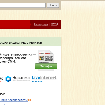
Регистрация
|
ВХОД
ОРИИ
ция и Авиаперелеты