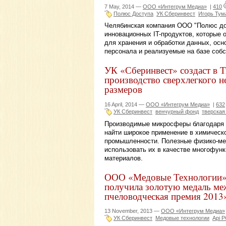
7 May, 2014 —
ООО «Интегрум Медиа»
|
410
Полюс Доступа
УК Сберинвест
Игорь Тум
Челябинская компания ООО "Полюс дос
инновационных IT-продуктов, которые
для хранения и обработки данных, осно
персонала и реализуемые на базе собс
УК «Сберинвест» создаст в 
производство сверхлегкого 
размеров
16 April, 2014 —
ООО «Интегрум Медиа»
|
632
УК Сберинвест
венчурный фонд
тверская
Производимые микросферы благодаря и
найти широкое применение в химическ
промышленности. Полезные физико-ме
использовать их в качестве многофун
материалов.
ООО «Медовые Технологии» 
получила золотую медаль м
пчеловодческая премия 2013
13 November, 2013 —
ООО «Интегрум Медиа»
УК Сберинвест
Медовые технологии
Api 