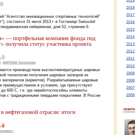
2019
2018
2017
ей "Агентство инновационных спортивных технологий"
), состоится 31 июля 2013 г. в Гостинице Swissotel
2016
смодамианская набережная, дом 52, строение 6.
2015
— портфельная компания фонда под
2014
 получила статус участника проекта
2013
2012
6
2011
т
МАРОМА Технологии
2010
ается производством высокотемпературных шаровых
2009
кой технологии получения шаровых затворов из
х материалов (керметов). Разрабатываемые шаровые
2008
и преимущественно в условиях, где присутствуют
2007
 до 600 С, т.е. где неработоспособны элементы
лов с традиционными твердыми покрытиями. В России
2006
ЛЕВИТ
в нефтегазовой отрасли: итоги
9
еринвест