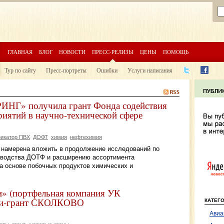
ГЛАВНАЯ
БЛОГ
НОВОСТИ
ПРЕСС-РЕЛИЗЫ
ЦЕНЫ
ПОМОЩЬ
Тур по сайту
Пресс-портреты
Ошибки
Услуги написания
 получила грант Фонда содействия
иятий в научно-технической сфере
икатор ПВХ
ДОФТ
химия
нефтехимия
 намерена вложить в продолжение исследований по
зводства ДОТФ и расширению ассортимента
 основе побочных продуктов химических и
(портфельная компания УК
ини-грант СКОЛКОВО
КАТЕГ
Авиа