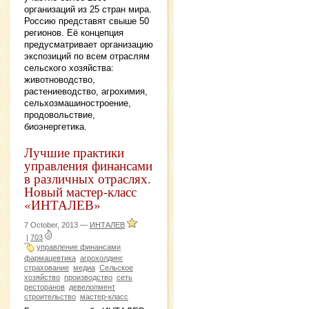
организаций из 25 стран мира.
Россию представят свыше 50
регионов. Её концепция
предусматривает организацию
экспозиций по всем отраслям
сельского хозяйства:
животноводство,
растениеводство, агрохимия,
сельхозмашиностроение,
продовольствие,
биоэнергетика.
Лучшие практики
управления финансами
в различных отраслях.
Новый мастер-класс
«ИНТАЛЕВ»
7 October, 2013 —
ИНТАЛЕВ
|
703
управление финансами
фармацевтика
агрохолдинг
страхование
медиа
Сельское
хозяйство
производство
сеть
ресторанов
девелопмент
строительство
мастер-класс