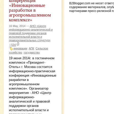
конференция
«Инновационные
B2Blogger.com не несет ответ
содержание материалов, опу
разработки в
партнерами пресс-релизной 
агропромышленном
комплексе»
16 May, 2014 —
АНО «Центр
информационно-аналитической и
правовой поддержки органов
исполнительной власти и
правоохранительных структур»
|
534
инновации
АПК
Сельское
хозяйство
государство
19 июня 2014г. в гостиничном
комплексе «Президент-
Отель» г. Москва состоится
информационно-практическая
конференция «Инновационные
разработки в
агропромышленном
комплексе». Организатор
мероприятия - АНО «Центр
информационно-
аналитической и правовой
поддержки органов
исполнительной власти и