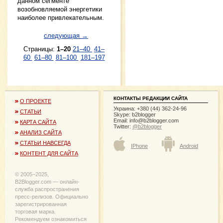
данном сегменте
возобновляемой энергетики
наиболее привлекательным.
следующая →
Страницы:
1–20
21–40
41–
60
61–80
81–100
181–197
КОНТАКТЫ РЕДАКЦИИ САЙТА
О ПРОЕКТЕ
Украина: +380 (44) 362-24-96
СТАТЬИ
Skype: b2blogger
Email:
info@b2blogger.com
КАРТА САЙТА
Twitter:
@b2blogger
АНАЛИЗ САЙТА
СТАТЬИ НАВСЕГДА
IPhone
Android
КОНТЕНТ ДЛЯ САЙТА
© 2005−2025,
B2Blogger.com — онлайн-
служба распространения
пресс-релизов. Официально
зарегистрированная
торговая марка.
Рекомендуем ознакомиться