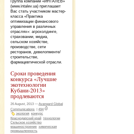
Группа компаний «ИНТАЛЕВ»
(www.intalev.ua) приглашает
Вас стать участником мастер-
класса «Практика
оптимизации финансового
управления в различных
отраслях»: агрохолдинге,
страховании, медиа,
сельском хозяйстве,
производстве, сети
ресторанов, девелопменте/
строительстве,
фармацевтической отрасли.
Сроки проведения
конкурса «Лучшие
экотехнологии
Кубани-2013»
продлеваются
26 August, 2013 —
Avangard Global
Communications
|
494
экология
конкурс
Краснодарский край
технологии
Сельское хозяйство
машиностроение
химическая
промышленность