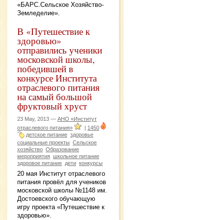
«БАРС.Сельское Хозяйство-
Земледелие».
В «Путешествие к
здоровью»
отправились ученики
московской школы,
победившей в
конкурсе Института
отраслевого питания
на самый большой
фруктовый хруст
23 May, 2013 —
АНО «Институт
отраслевого питания»
|
1450
детское питание
здоровье
социальные проекты
Сельское
хозяйство
Образование
мероприятия
школьное питание
здоровое питание
дети
конкурсы
20 мая Институт отраслевого
питания провёл для учеников
московской школы №1148 им.
Достоевского обучающую
игру проекта «Путешествие к
здоровью».