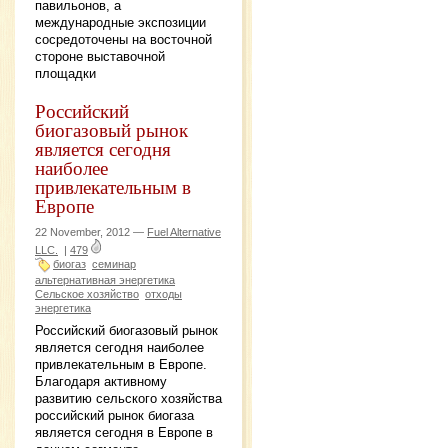
павильонов, а
международные экспозиции
сосредоточены на восточной
стороне выставочной
площадки
Российский
биогазовый рынок
является сегодня
наиболее
привлекательным в
Европе
22 November, 2012 —
Fuel Alternative
LLC.
|
479
биогаз
семинар
альтернативная энергетика
Сельское хозяйство
отходы
энергетика
Российский биогазовый рынок
является сегодня наиболее
привлекательным в Европе.
Благодаря активному
развитию сельского хозяйства
российский рынок биогаза
является сегодня в Европе в