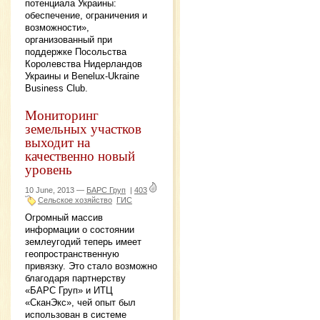
потенциала Украины:
обеспечение, ограничения и
возможности»,
организованный при
поддержке Посольства
Королевства Нидерландов
Украины и Benelux-Ukraine
Business Club.
Мониторинг
земельных участков
выходит на
качественно новый
уровень
10 June, 2013 —
БАРС Груп
|
403
Сельское хозяйство
ГИС
Огромный массив
информации о состоянии
землеугодий теперь имеет
геопространственную
привязку. Это стало возможно
благодаря партнерству
«БАРС Груп» и ИТЦ
«СканЭкс», чей опыт был
использован в системе