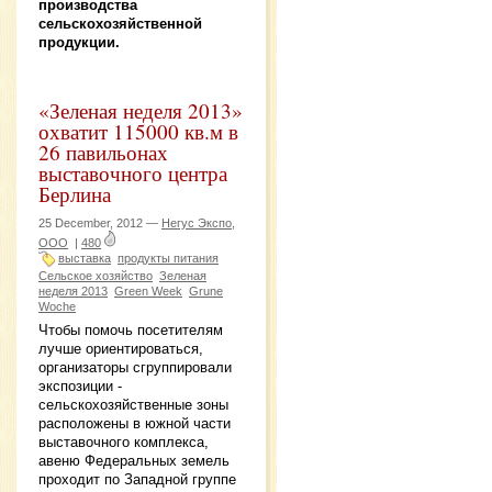
производства
сельскохозяйственной
продукции.
«Зеленая неделя 2013»
охватит 115000 кв.м в
26 павильонах
выставочного центра
Берлина
25 December, 2012 —
Негус Экспо,
ООО
|
480
выставка
продукты питания
Сельское хозяйство
Зеленая
неделя 2013
Green Week
Grune
Woche
Чтобы помочь посетителям
лучше ориентироваться,
организаторы сгруппировали
экспозиции -
сельскохозяйственные зоны
расположены в южной части
выставочного комплекса,
авеню Федеральных земель
проходит по Западной группе