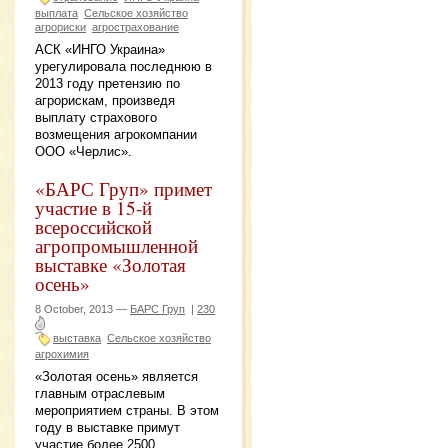
выплата
Сельское хозяйство
агрориски
агрострахование
АСК «ИНГО Украина»
урегулировала последнюю в
2013 году претензию по
агрорискам, произведя
выплату страхового
возмещения агрокомпании
ООО «Черлис».
«БАРС Груп» примет
участие в 15-й
всероссийской
агропромышленной
выставке «Золотая
осень»
8 October, 2013 —
БАРС Груп
|
230
выставка
Сельское хозяйство
агрохимия
«Золотая осень» является
главным отраслевым
мероприятием страны. В этом
году в выставке примут
участие более 2500