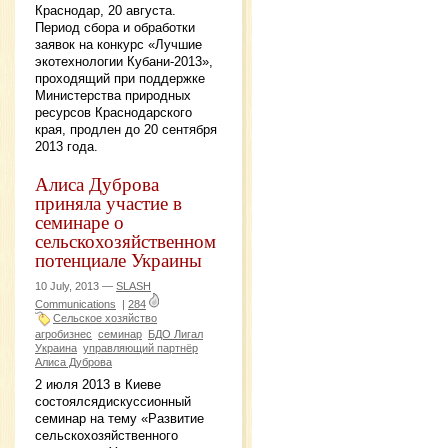
Краснодар, 20 августа.
Период сбора и обработки
заявок на конкурс «Лучшие
экотехнологии Кубани-2013»,
проходящий при поддержке
Министерства природных
ресурсов Краснодарского
края, продлен до 20 сентября
2013 года.
Алиса Дуброва
приняла участие в
семинаре о
сельскохозяйственном
потенциале Украины
10 July, 2013 —
SLASH
Communications
|
284
Сельское хозяйство
агробизнес
семинар
БДО Лигал
Украина
управляющий партнёр
Алиса Дуброва
2 июля 2013 в Киеве
состоялсядискуссионный
семинар на тему «Развитие
сельскохозяйственного