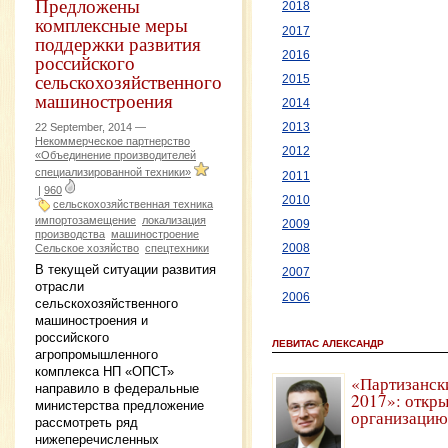
Предложены
2018
комплексные меры
2017
поддержки развития
2016
российского
сельскохозяйственного
2015
машиностроения
2014
22 September, 2014 —
2013
Некоммерческое партнерство
2012
«Объединение производителей
специализированной техники»
2011
|
960
2010
сельскохозяйственная техника
импортозамещение
локализация
2009
производства
машиностроение
Сельское хозяйство
спецтехники
2008
В текущей ситуации развития
2007
отрасли
2006
сельскохозяйственного
машиностроения и
российского
ЛЕВИТАС АЛЕКСАНДР
агропромышленного
комплекса НП «ОПСТ»
«Партизанск
направило в федеральные
2017»: откры
министерства предложение
организацию
рассмотреть ряд
нижеперечисленных