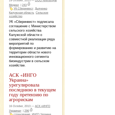
29 October, 2013 —
ООО «Интегрум
Медиа»
|
243
УК Сберинвест
Дьяченко
Калужская область
Сельское
хозяйство
УК «Сберинвест» подписала
соглашение с Министерством
сельского хозяйства
Калужской области о
совместной реализации ряда
мероприятий по
формированию и развитию на
территории области нового
инновационного сегмента
биоиндустрии в сельском
хозяйстве.
АСК «ИНГО
Украина»
урегулировала
последнюю в текущем
году претензию по
агрорискам
16 October, 2013 —
АСК «ИНГО
Украина»
|
296
страхование
ИНГО Украина