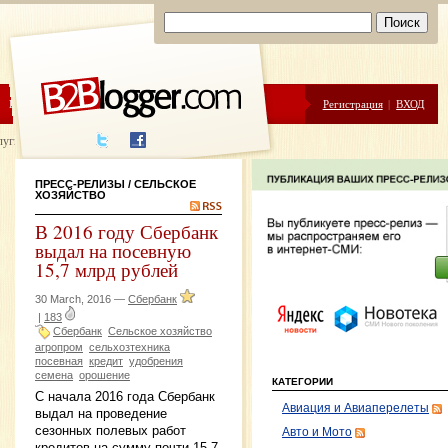
ЦЕНЫ
ПОМОЩЬ
Регистрация
|
ВХОД
луги написания
ПРЕСС-РЕЛИЗЫ
/ СЕЛЬСКОЕ
ХОЗЯЙСТВО
В 2016 году Сбербанк
выдал на посевную
15,7 млрд рублей
30 March, 2016 —
Сбербанк
|
183
Сбербанк
Сельское хозяйство
агропром
сельхозтехника
посевная
кредит
удобрения
семена
орошение
КАТЕГОРИИ
С начала 2016 года Сбербанк
Авиация и Авиаперелеты
выдал на проведение
сезонных полевых работ
Авто и Мото
кредитов на сумму почти 15,7