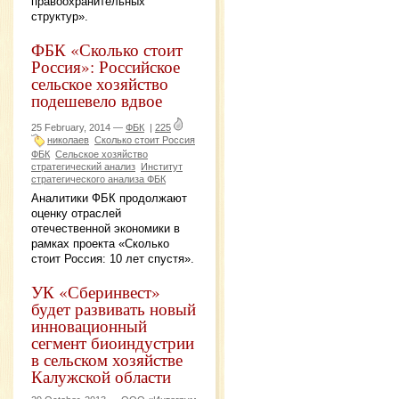
правоохранительных
структур».
ФБК «Сколько стоит
Россия»: Российское
сельское хозяйство
подешевело вдвое
25 February, 2014 —
ФБК
|
225
николаев
Сколько стоит Россия
ФБК
Сельское хозяйство
стратегический анализ
Институт
стратегического анализа ФБК
Аналитики ФБК продолжают
оценку отраслей
отечественной экономики в
рамках проекта «Сколько
стоит Россия: 10 лет спустя».
УК «Сберинвест»
будет развивать новый
инновационный
сегмент биоиндустрии
в сельском хозяйстве
Калужской области