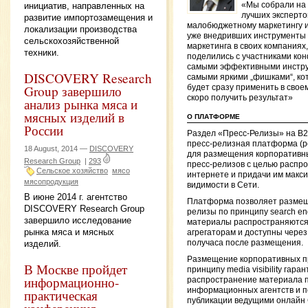
инициатив, направленных на
«Мы собрали на
лучших эксперто
развитие импортозамещения и
малобюджетному маркетингу и
локализации производства
уже внедривших инструменты 
сельскохозяйственной
маркетинга в своих компаниях
техники.
поделились с участниками ко
самыми эффективными инстр
DISCOVERY Research
самыми яркими „фишками“, к
Group завершило
будет сразу применить в свое
скоро получить результат»
анализ рынка мяса и
мясных изделий в
О ПЛАТФОРМЕ
России
Раздел «Пресс-Релизы» на B2
пресс-релизная платформа (
18 August, 2014 —
DISCOVERY
для размещения корпоративны
Research Group
|
293
пресс-релизов с целью распро
Сельское хозяйство
мясо
интернете и придачи им макс
мясопродукция
видимости в Сети.
В июне 2014 г. агентство
Платформа позволяет размещ
DISCOVERY Research Group
релизы по принципу search engin
завершило исследование
материалы распространяются
рынка мяса и мясных
агрегаторам и доступны через
изделий.
получаса после размещения.
Размещение корпоративных п
В Москве пройдет
принципу media visibility гара
информационно-
распространение материала 
информационных агентств и п
практическая
публикации ведущими онлайн