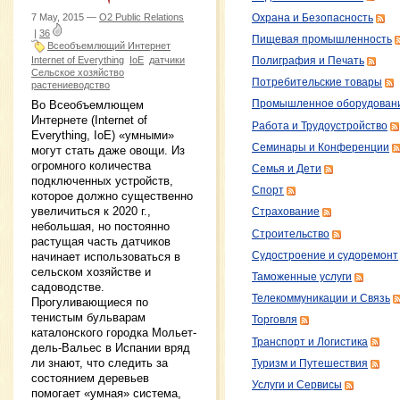
7 May, 2015 —
O2 Public Relations
Охрана и Безопасность
|
36
Пищевая промышленность
Всеобъемлющий Интернет
Internet of Everything
IoE
датчики
Полиграфия и Печать
Сельское хозяйство
Потребительские товары
растениеводство
Во Всеобъемлющем
Промышленное оборудован
Интернете (Internet of
Работа и Трудоустройство
Everything, IoE) «умными»
Семинары и Конференции
могут стать даже овощи. Из
огромного количества
Семья и Дети
подключенных устройств,
Спорт
которое должно существенно
увеличиться к 2020 г.,
Страхование
небольшая, но постоянно
Строительство
растущая часть датчиков
Судостроение и судоремонт
начинает использоваться в
сельском хозяйстве и
Таможенные услуги
садоводстве.
Телекоммуникации и Связь
Прогуливающиеся по
тенистым бульварам
Торговля
каталонского городка Мольет-
Транспорт и Логистика
дель-Вальес в Испании вряд
ли знают, что следить за
Туризм и Путешествия
состоянием деревьев
Услуги и Сервисы
помогает «умная» система,