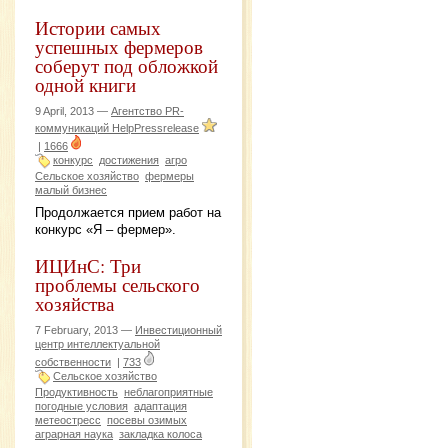
Истории самых
успешных фермеров
соберут под обложкой
одной книги
9 April, 2013 —
Агентство PR-
коммуникаций HelpPressrelease
|
1666
конкурс
достижения
агро
Сельское хозяйство
фермеры
малый бизнес
Продолжается прием работ на
конкурс «Я – фермер».
ИЦИнС: Три
проблемы сельского
хозяйства
7 February, 2013 —
Инвестиционный
центр интеллектуальной
собственности
|
733
Сельское хозяйство
Продуктивность
неблагоприятные
погодные условия
адаптация
метеостресс
посевы озимых
аграрная наука
закладка колоса