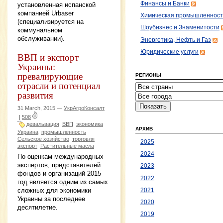
Финансы и Банки
установленная испанской
компанией Urbaser
Химическая промышленност
(специализируется на
Шоубизнес и Знаменитости
коммунальном
обслуживании).
Энергетика, Нефть и Газ
Юридические услуги
ВВП и экспорт
Украины:
превалирующие
РЕГИОНЫ
отрасли и потенциал
развития
31 March, 2015 —
УкрАгроКонсалт
|
508
девальвация
ВВП
экономика
АРХИВ
Украина
промышленность
Сельское хозяйство
торговля
2025
экспорт
Растительные масла
2024
По оценкам международных
экспертов, представителей
2023
фондов и организаций 2015
2022
год является одним из самых
сложных для экономики
2021
Украины за последнее
2020
десятилетие.
2019