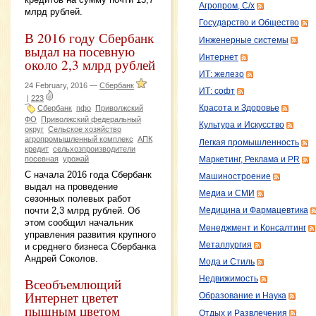
Агропром, С/х
млрд рублей.
Государство и Общество
В 2016 году Сбербанк
Инженерные системы
выдал на посевную
Интернет
около 2,3 млрд рублей
ИТ: железо
24 February, 2016 —
Сбербанк
ИТ: софт
|
223
Сбербанк
пфо
Приволжский
Красота и Здоровье
ФО
Приволжский федеральный
Культура и Искусство
округ
Сельское хозяйство
агропромышленный комплекс
АПК
Легкая промышленность
кредит
сельхозпроизводители
посевная
урожай
Маркетинг, Реклама и PR
С начала 2016 года Сбербанк
Машиностроение
выдал на проведение
Медиа и СМИ
сезонных полевых работ
почти 2,3 млрд рублей. Об
Медицина и Фармацевтика
этом сообщил начальник
Менеджмент и Консалтинг
управления развития крупного
Металлургия
и среднего бизнеса Сбербанка
Андрей Соколов.
Мода и Стиль
Недвижимость
Всеобъемлющий
Интернет цветет
Образование и Наука
пышным цветом
Отдых и Развлечения