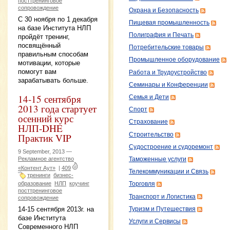
посттренинговое
сопровождение
Охрана и Безопасность
С 30 ноября по 1 декабря
Пищевая промышленность
на базе Института НЛП
Полиграфия и Печать
пройдёт тренинг,
посвящённый
Потребительские товары
правильным способам
Промышленное оборудование
мотивации, которые
помогут вам
Работа и Трудоустройство
зарабатывать больше.
Семинары и Конференции
14-15 сентября
Семья и Дети
2013 года стартует
Спорт
осенний курс
Страхование
НЛП-DHE
Строительство
Практик VIP
Судостроение и судоремонт
9 September, 2013 —
Рекламное агентство
Таможенные услуги
«Контент Аут»
|
409
Телекоммуникации и Связь
тренинги
бизнес-
образование
НЛП
коучинг
Торговля
посттренинговое
Транспорт и Логистика
сопровождение
14-15 сентября 2013г. на
Туризм и Путешествия
базе Института
Услуги и Сервисы
Современного НЛП