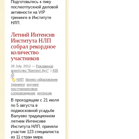
Подготовьтесь к пику
послеотпускной деловой
активности на VIP
тренинге в Институте
НЛП.
Летний Интенсив
Института НЛП
собрал рекордное
количество
участников
26 July, 2012 —
Рекламное
агентство "Контент Аут"
|
435
НЛП
бизнес-образование
тренинги
коучинг
посттренинговое
сопровождение
интенсив
В проходящем с 21 июля
по 5 августа в
подмосковной усадьбе
Валуево традиционном
летнем Интенсиве
Института НЛП, приняли
участие 123 специалиста
из 11 стран мира.