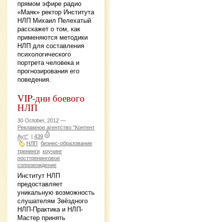
прямом эфире радио
«Маяк» ректор Института
НЛП Михаил Пелехатый
расскажет о том, как
применяются методики
НЛП для составления
психологического
портрета человека и
прогнозирования его
поведения.
VIP-дни боевого
НЛП
30 October, 2012 —
Рекламное агентство "Контент
Аут"
|
439
НЛП
бизнес-образование
тренинги
коучинг
посттренинговое
сопровождение
Институт НЛП
предоставляет
уникальную возможность
слушателям Звёздного
НЛП-Практика и НЛП-
Мастер принять