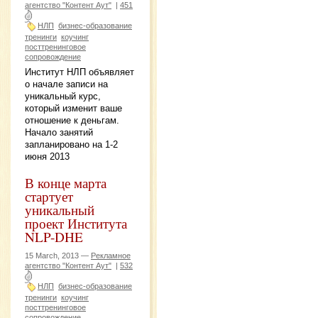
агентство "Контент Аут"
|
451
НЛП
бизнес-образование
тренинги
коучинг
посттренинговое
сопровождение
Институт НЛП объявляет
о начале записи на
уникальный курс,
который изменит ваше
отношение к деньгам.
Начало занятий
запланировано на 1-2
июня 2013
В конце марта
стартует
уникальный
проект Института
NLP-DHE
15 March, 2013 —
Рекламное
агентство "Контент Аут"
|
532
НЛП
бизнес-образование
тренинги
коучинг
посттренинговое
сопровождение