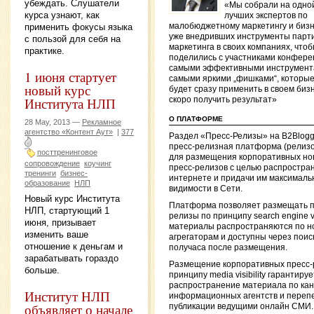
убеждать. Слушатели
«Мы собрали на одно
курса узнают, как
лучших экспертов по
применить фокусы языка
малобюджетному маркетингу и биз
уже внедривших инструменты парт
с пользой для себя на
маркетинга в своих компаниях, что
практике.
поделились с участниками конфер
самыми эффективными инструмент
1 июня стартует
самыми яркими „фишками“, которы
новый курс
будет сразу применить в своем биз
Института НЛП
скоро получить результат»
О ПЛАТФОРМЕ
28 May, 2013 —
Рекламное
агентство «Контент Аут»
|
377
Раздел «Пресс-Релизы» на B2Blog
пресс-релизная платформа (релиз
посттренинговое
для размещения корпоративных но
сопровождение
коучинг
пресс-релизов с целью распростран
тренинги
бизнес-
интернете и придачи им максималь
образование
НЛП
видимости в Сети.
Новый курс Института
Платформа позволяет размещать п
НЛП, стартующий 1
релизы по принципу search engine visi
июня, призывает
материалы распространяются по н
изменить ваше
агрегаторам и доступны через поис
отношение к деньгам и
получаса после размещения.
зарабатывать гораздо
Размещение корпоративных пресс-
больше.
принципу media visibility гарантируе
распространение материала по ка
Институт НЛП
информационных агентств и перепе
объявляет о начале
публикации ведущими онлайн СМИ.