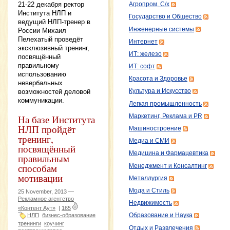
21-22 декабря ректор
Агропром, С/х
Института НЛП и
Государство и Общество
ведущий НЛП-тренер в
Инженерные системы
России Михаил
Пелехатый проведёт
Интернет
эксклюзивный тренинг,
ИТ: железо
посвящённый
правильному
ИТ: софт
использованию
Красота и Здоровье
невербальных
возможностей деловой
Культура и Искусство
коммуникации.
Легкая промышленность
Маркетинг, Реклама и PR
На базе Института
НЛП пройдёт
Машиностроение
тренинг,
Медиа и СМИ
посвящённый
Медицина и Фармацевтика
правильным
способам
Менеджмент и Консалтинг
мотивации
Металлургия
Мода и Стиль
25 November, 2013 —
Рекламное агентство
Недвижимость
«Контент Аут»
|
165
НЛП
бизнес-образование
Образование и Наука
тренинги
коучинг
Отдых и Развлечения