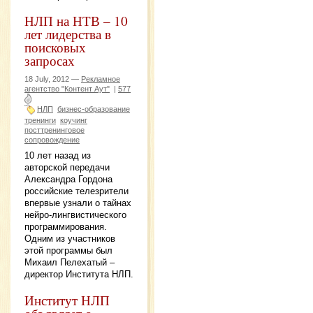
НЛП на НТВ – 10
лет лидерства в
поисковых
запросах
18 July, 2012 —
Рекламное
агентство "Контент Аут"
|
577
НЛП
бизнес-образование
тренинги
коучинг
посттренинговое
сопровождение
10 лет назад из
авторской передачи
Александра Гордона
российские телезрители
впервые узнали о тайнах
нейро-лингвистического
программирования.
Одним из участников
этой программы был
Михаил Пелехатый –
директор Института НЛП.
Институт НЛП