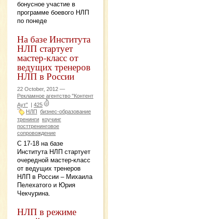
бонусное участие в
программе боевого НЛП
по понеде
На базе Института
НЛП стартует
мастер-класс от
ведущих тренеров
НЛП в России
22 October, 2012 —
Рекламное агентство "Контент
Аут"
|
425
НЛП
бизнес-образование
тренинги
коучинг
посттренинговое
сопровождение
С 17-18 на базе
Института НЛП стартует
очередной мастер-класс
от ведущих тренеров
НЛП в России – Михаила
Пелехатого и Юрия
Чекчурина.
НЛП в режиме