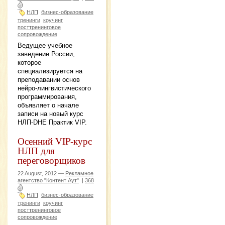
НЛП
бизнес-образование
тренинги
коучинг
посттренинговое
сопровождение
Ведущее учебное
заведение России,
которое
специализируется на
преподавании основ
нейро-лингвистического
программирования,
объявляет о начале
записи на новый курс
НЛП-DHE Практик VIP.
Осенний VIP-курс
НЛП для
переговорщиков
22 August, 2012 —
Рекламное
агентство "Контент Аут"
|
368
НЛП
бизнес-образование
тренинги
коучинг
посттренинговое
сопровождение