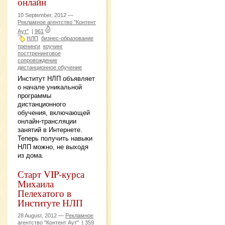
онлайн
10 September, 2012 —
Рекламное агентство "Контент
Аут"
|
961
НЛП
бизнес-образование
тренинги
коучинг
посттренинговое
сопровождение
дистанционное обучение
Институт НЛП объявляет
о начале уникальной
программы
дистанционного
обучения, включающей
онлайн-трансляции
занятий в Интернете.
Теперь получить навыки
НЛП можно, не выходя
из дома.
Старт VIP-курса
Михаила
Пелехатого в
Институте НЛП
28 August, 2012 —
Рекламное
агентство "Контент Аут"
|
359