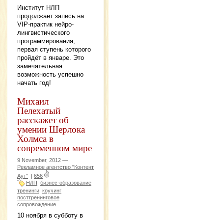
Институт НЛП
продолжает запись на
VIP-практик нейро-
лингвистического
программирования,
первая ступень которого
пройдёт в январе. Это
замечательная
возможность успешно
начать год!
Михаил
Пелехатый
расскажет об
умении Шерлока
Холмса в
современном мире
9 November, 2012 —
Рекламное агентство "Контент
Аут"
|
656
НЛП
бизнес-образование
тренинги
коучинг
посттренинговое
сопровождение
10 ноября в субботу в