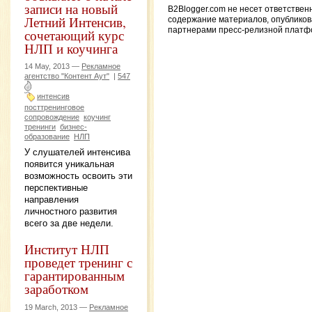
записи на новый
B2Blogger.com не несет ответствен
Летний Интенсив,
содержание материалов, опублико
партнерами пресс-релизной платф
сочетающий курс
НЛП и коучинга
14 May, 2013 —
Рекламное
агентство "Контент Аут"
|
547
интенсив
посттренинговое
сопровождение
коучинг
тренинги
бизнес-
образование
НЛП
У слушателей интенсива
появится уникальная
возможность освоить эти
перспективные
направления
личностного развития
всего за две недели.
Институт НЛП
проведет тренинг с
гарантированным
заработком
19 March, 2013 —
Рекламное