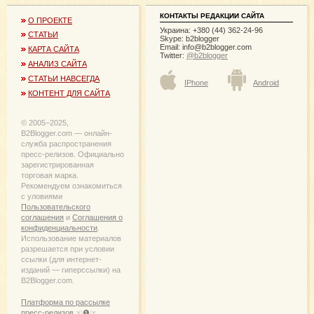
КОНТАКТЫ РЕДАКЦИИ САЙТА
О ПРОЕКТЕ
Украина: +380 (44) 362-24-96
СТАТЬИ
Skype: b2blogger
Email:
info@b2blogger.com
КАРТА САЙТА
Twitter:
@b2blogger
АНАЛИЗ САЙТА
СТАТЬИ НАВСЕГДА
IPhone
Android
КОНТЕНТ ДЛЯ САЙТА
© 2005−2025,
B2Blogger.com — онлайн-
служба распространения
пресс-релизов. Официально
зарегистрированная
торговая марка.
Рекомендуем ознакомиться
с уловиями
Пользовательского
соглашения
и
Соглашения о
конфиденциальности
.
Использование материалов
разрешается при условии
ссылки (для интернет-
изданий — гиперссылки) на
B2Blogger.com.
Платформа по рассылке
пресс-релизов ☜❶☞