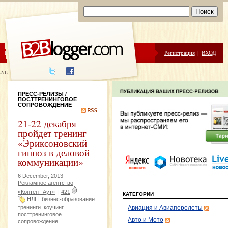
ЦЕНЫ
ПОМОЩЬ
Регистрация
|
ВХОД
луги написания
ПРЕСС-РЕЛИЗЫ
/
ПОСТТРЕНИНГОВОЕ
СОПРОВОЖДЕНИЕ
21-22 декабря
пройдет тренинг
«Эриксоновский
гипноз в деловой
коммуникации»
6 December, 2013 —
Рекламное агентство
«Контент Аут»
|
421
КАТЕГОРИИ
НЛП
бизнес-образование
тренинги
коучинг
Авиация и Авиаперелеты
посттренинговое
Авто и Мото
сопровождение