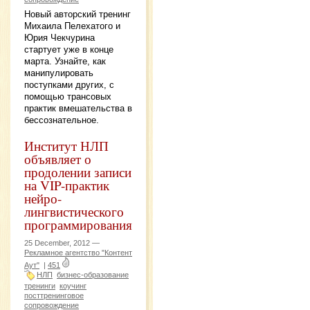
Новый авторский тренинг
Михаила Пелехатого и
Юрия Чекчурина
стартует уже в конце
марта. Узнайте, как
манипулировать
поступками других, с
помощью трансовых
практик вмешательства в
бессознательное.
Институт НЛП
объявляет о
продолении записи
на VIP-практик
нейро-
лингвистического
программирования
25 December, 2012 —
Рекламное агентство "Контент
Аут"
|
451
НЛП
бизнес-образование
тренинги
коучинг
посттренинговое
сопровождение