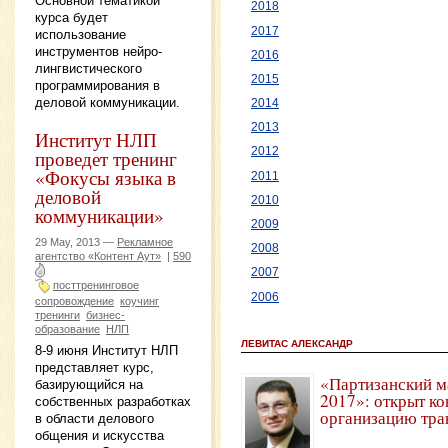
Основной тематикой
2018
курса будет
2017
использование
инструментов нейро-
2016
лингвистического
2015
программирования в
деловой коммуникации.
2014
2013
Институт НЛП
2012
проведет тренинг
«Фокусы языка в
2011
деловой
2010
коммуникации»
2009
29 May, 2013 —
Рекламное
2008
агентство «Контент Аут»
|
590
2007
посттренинговое
2006
сопровождение
коучинг
тренинги
бизнес-
образование
НЛП
ЛЕВИТАС АЛЕКСАНДР
8-9 июня Институт НЛП
представляет курс,
«Партизанский м
базирующийся на
2017»: открыт ко
собственных разработках
организацию тра
в области делового
общения и искусства