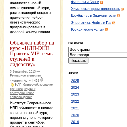
Финансы и Банки
начинается новый
семиступенчатый курс,
Химическая промышленность
раскрывающий секреты
Шоубизнес и Знаменитости
применения нейро-
лингвистического
Энергетика, Нефть и Газ
программирования в
Юридические услуги
деловой коммуникации.
Объявлен набор на
РЕГИОНЫ
курс «НЛП-DHE
Практик VIP: семь
ступеней к
лидерству»
3 September, 2013 —
АРХИВ
Рекламное агентство
«Контент Аут»
|
428
2025
НЛП
бизнес-образование
2024
тренинги
коучинг
посттренинговое
2023
сопровождение
2022
Институт Современного
НЛП объявляет о начале
2021
записи на новый курс,
2020
первая ступень которого
пройдёт в сентябре.
2019