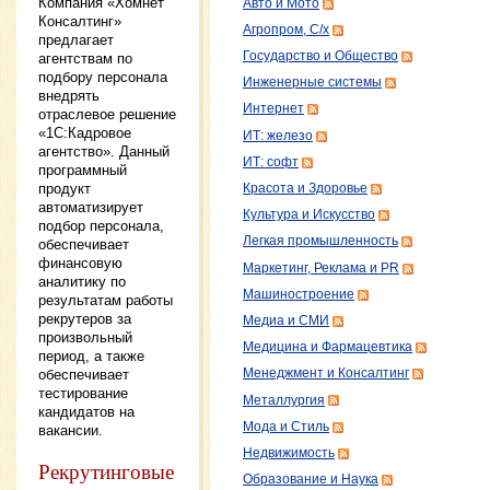
Компания «Хомнет
Авто и Мото
Консалтинг»
Агропром, С/х
предлагает
Государство и Общество
агентствам по
подбору персонала
Инженерные системы
внедрять
Интернет
отраслевое решение
«1С:Кадровое
ИТ: железо
агентство». Данный
ИТ: софт
программный
продукт
Красота и Здоровье
автоматизирует
Культура и Искусство
подбор персонала,
Легкая промышленность
обеспечивает
финансовую
Маркетинг, Реклама и PR
аналитику по
Машиностроение
результатам работы
рекрутеров за
Медиа и СМИ
произвольный
Медицина и Фармацевтика
период, а также
обеспечивает
Менеджмент и Консалтинг
тестирование
Металлургия
кандидатов на
Мода и Стиль
вакансии.
Недвижимость
Рекрутинговые
Образование и Наука