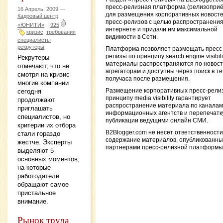
пресс-релизная платформа (релизоприё
16 Апрель, 2009 —
для размещения корпоративных новосте
Кадровый центр
пресс-релизов с целью распространения
«ЮНИТИ»
|
925
интернете и придачи им максимальной
кризис
требования
видимости в Сети.
специалисты
рекрутеры
Платформа позволяет размещать пресс
релизы по принципу search engine visibilit
Рекрутеры
материалы распространяются по новос
отмечают, что не
агрегаторам и доступны через поиск в т
смотря на кризис
получаса после размещения.
многие компании
Размещение корпоративных пресс-рели
сегодня
принципу media visibility гарантирует
продолжают
распространение материала по каналам
приглашать
информационных агентств и перепечатку
специалистов, но
публикации ведущими онлайн СМИ.
критерии их отбора
B2Blogger.com не несет ответственности
стали гораздо
содержание материалов, опубликованны
жестче. Эксперты
партнерами пресс-релизной платформы
выделяют 5
основных моментов,
на которые
работодатели
обращают самое
пристальное
внимание.
Рынок труда