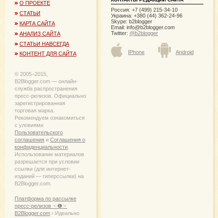
О ПРОЕКТЕ
Россия: +7 (499) 215-34-10
СТАТЬИ
Украина: +380 (44) 362-24-96
Skype: b2blogger
КАРТА САЙТА
Email:
info@b2blogger.com
Twitter:
@b2blogger
АНАЛИЗ САЙТА
СТАТЬИ НАВСЕГДА
IPhone
Android
КОНТЕНТ ДЛЯ САЙТА
© 2005−2015,
B2Blogger.com — онлайн-
служба распространения
пресс-релизов. Официально
зарегистрированная
торговая марка.
Рекомендуем ознакомиться
с уловиями
Пользовательского
соглашения
и
Соглашения о
конфиденциальности
.
Использование материалов
разрешается при условии
ссылки (для интернет-
изданий — гиперссылки) на
B2Blogger.com.
Платформа по рассылке
пресс-релизов ☜❶☞
B2Blogger.com
› Идеально