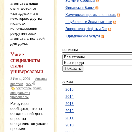
Услуги и Сервисы
агентства наши
Финансы и Банки
отличаются от
«западных» и о
Химическая промышленность
некоторых других
Шоубизнес и Знаменитости
нюансах
использования
Энергетика, Нефть и Газ
рекрутинговых
Юридические услуги
агентств с пользой
для дела.
РЕГИОНЫ
Узкие
специалисты
стали
универсалами
2 Июнь, 2009 —
Астарта
АРХИВ
престиж
|
927
рекрутеры
узкие
2015
специалисты
2014
универсалы
Рекрутеры
2013
сообщают, что на
2012
сегодняшний день
2011
спрос на
специалистов узкого
2010
профиля