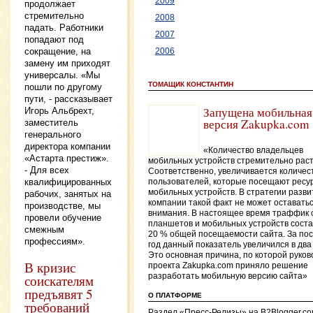
2009
продолжает
стремительно
2008
падать. Работники
2007
попадают под
сокращение, на
2006
замену им приходят
универсалы. «Мы
ТОМАЩИК КОНСТАНТИН
пошли по другому
пути, - рассказывает
Запущена мобильная
Игорь Альбрехт,
версия Zakupka.com
заместитель
генерального
директора компании
«Количество владельцев
«Астарта престиж».
мобильных устройств стремительно раст
- Для всех
Соответственно, увеличивается количес
квалифицированных
пользователей, которые посещают ресу
мобильных устройств. В стратегии разви
рабочих, занятых на
компании такой факт не может оставатьс
производстве, мы
внимания. В настоящее время траффик 
провели обучение
планшетов и мобильных устройств сост
смежным
20 % общей посещаемости сайта. За по
профессиям».
год данный показатель увеличился в два
Это основная причина, по которой руков
В кризис
проекта Zakupka.com приняло решение
соискателям
разработать мобильную версию сайта»
предъявят 5
О ПЛАТФОРМЕ
требований
Раздел «Пресс-Релизы» на B2Blogger.c