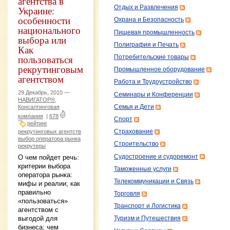
агентства в
Украине:
Отдых и Развлечения
особенности
Охрана и Безопасность
национального
Пищевая промышленность
выбора или
Полиграфия и Печать
Как
пользоваться
Потребительские товары
рекрутинговым
Промышленное оборудование
агентством
Работа и Трудоустройство
29 Декабрь, 2010 —
Семинары и Конференции
НАВИГАТОР®,
Семья и Дети
Консалтинговая
компания
|
678
Спорт
рейтинг
рекрутинговых агентств
Страхование
выбор оператора рынка
Строительство
рекрутеры
Судостроение и судоремонт
О чем пойдет речь:
критерии выбора
Таможенные услуги
оператора рынка:
Телекоммуникации и Связь
мифы и реалии; как
правильно
Торговля
«пользоваться»
Транспорт и Логистика
агентством с
выгодой для
Туризм и Путешествия
бизнеса; чем