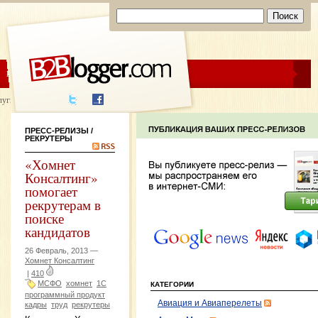
ЦЕНЫ
ПОМОЩЬ
луги написания
ПРЕСС-РЕЛИЗЫ
/
РЕКРУТЕРЫ
«Хомнет
Консалтинг»
помогает
рекрутерам в
поиске
кандидатов
26 Февраль, 2013 —
Хомнет Консалтинг
|
410
МСФО
хомнет
1С
КАТЕГОРИИ
программный продукт
Авиация и Авиаперелеты
кадры
труд
рекрутеры