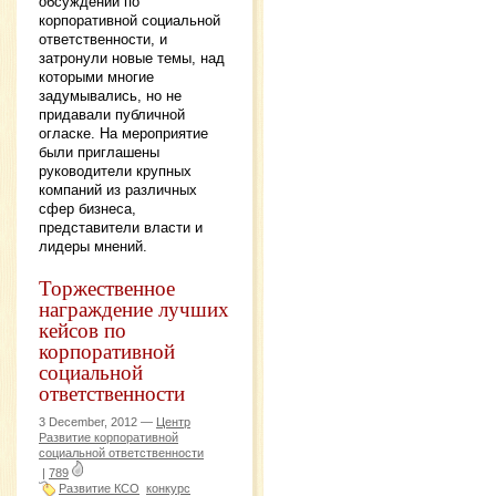
обсуждений по
корпоративной социальной
ответственности, и
затронули новые темы, над
которыми многие
задумывались, но не
придавали публичной
огласке. На мероприятие
были приглашены
руководители крупных
компаний из различных
сфер бизнеса,
представители власти и
лидеры мнений.
Торжественное
награждение лучших
кейсов по
корпоративной
социальной
ответственности
3 December, 2012 —
Центр
Развитие корпоративной
социальной ответственности
|
789
Развитие КСО
конкурс