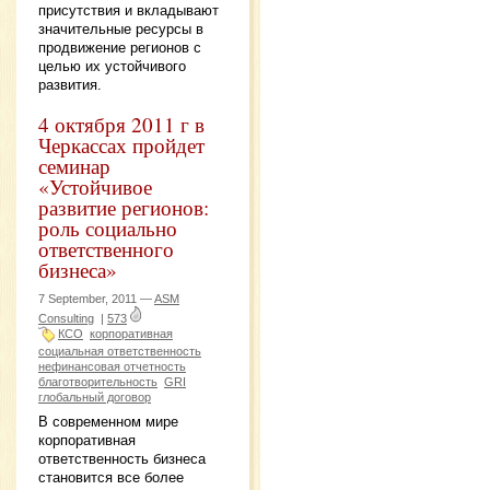
присутствия и вкладывают
значительные ресурсы в
продвижение регионов с
целью их устойчивого
развития.
4 октября 2011 г в
Черкассах пройдет
семинар
«Устойчивое
развитие регионов:
роль социально
ответственного
бизнеса»
7 September, 2011 —
ASM
Consulting
|
573
КСО
корпоративная
социальная ответственность
нефинансовая отчетность
благотворительность
GRI
глобальный договор
В современном мире
корпоративная
ответственность бизнеса
становится все более