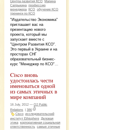
Центра развития КСО
Марина
Сапрыкина
профессию
менеджера
КСО
обучение КСО
тренинги по КСО
"Издательство Экономика"
приглашает вас на
презентацию нового
проекта, который мы
запускает вместе с
"Центром Развития КСО".
Это первый в Украине и на
просторах СНГ
образовательный бизнес-
курс "Менеджер по КСО"…
Cisco вновь
удостоилась чести
именоваться одной
из самых этичных в
мире компаний
16 July, 2012 —
O2 Public
Relations
|
386
Cisco
исследовательский
институт Ethisphere
Деловая
этика
корпоративная социальная
ответственность
самые этичные