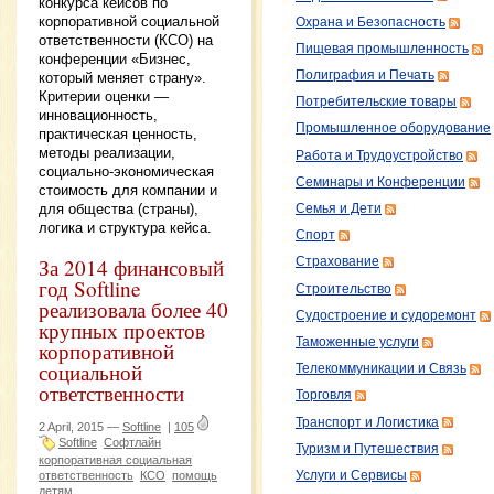
конкурса кейсов по
корпоративной социальной
Охрана и Безопасность
ответственности (КСО) на
Пищевая промышленность
конференции «Бизнес,
Полиграфия и Печать
который меняет страну».
Критерии оценки —
Потребительские товары
инновационность,
Промышленное оборудование
практическая ценность,
методы реализации,
Работа и Трудоустройство
социально-экономическая
Семинары и Конференции
стоимость для компании и
для общества (страны),
Семья и Дети
логика и структура кейса.
Спорт
За 2014 финансовый
Страхование
год Softline
Строительство
реализовала более 40
Судостроение и судоремонт
крупных проектов
Таможенные услуги
корпоративной
социальной
Телекоммуникации и Связь
ответственности
Торговля
Транспорт и Логистика
2 April, 2015 —
Softline
|
105
Softline
Софтлайн
Туризм и Путешествия
корпоративная социальная
Услуги и Сервисы
ответственность
КСО
помощь
детям