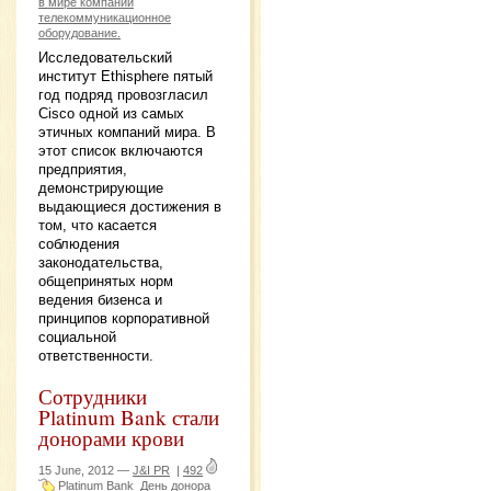
в мире компании
телекоммуникационное
оборудование.
Исследовательский
институт Ethisphere пятый
год подряд провозгласил
Cisco одной из самых
этичных компаний мира. В
этот список включаются
предприятия,
демонстрирующие
выдающиеся достижения в
том, что касается
соблюдения
законодательства,
общепринятых норм
ведения бизенса и
принципов корпоративной
социальной
ответственности.
Сотрудники
Platinum Bank стали
донорами крови
15 June, 2012 —
J&I PR
|
492
Platinum Bank
День донора