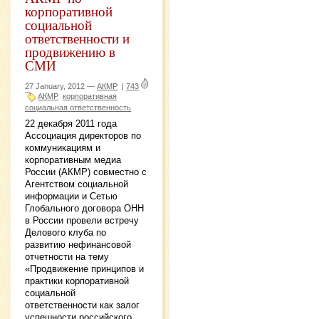
корпоративной
социальной
ответственности и
продвижению в
СМИ
27 January, 2012 —
АКМР
|
743
АКМР
корпоративная
социальная ответственность
22 декабря 2011 года
Ассоциация директоров по
коммуникациям и
корпоративным медиа
России (АКМР) совместно с
Агентством социальной
информации и Сетью
Глобального договора ОНН
в России провели встречу
Делового клуба по
развитию нефинансовой
отчетности на тему
«Продвижение принципов и
практики корпоративной
социальной
ответственности как залог
успешности российского