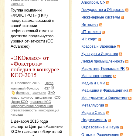
Агропром, С/х
экология
Группа компаний
Государство и Общество
«ФОКСТРОТ» (ГКФ)
Инженерные системы
представила восьмой в
Интернет
своей истории
нефинансовый отчет и
ИТ: железо
достигла продвинутого
ИТ: софт
уровня отчетности (GC
Advanced).
Красота и Здоровье
Культура и Искусство
«ЭКОкласс» от
Легкая промышленность
«Фокстрота»
победил в конкурсе
Маркетинг, Реклама и PR
КСО-2015
Машиностроение
10 December, 2015 —
Група
Медиа и СМИ
компаний Фокстрот
|
437
Медицина и Фармацевтика
фокстрот
экология
ЭКО
класс
конкурс
школьники
КСО
Менеджмент и Консалтинг
Центр КСО
практики КСО
Металлургия
корпоративная социальная
ответственность
конференция
Мода и Стиль
награда
Недвижимость
1 декабря 2015 года
эксперты Центра «Развитие
Образование и Наука
КСО» назвали победителей
Отдых и Развлечения