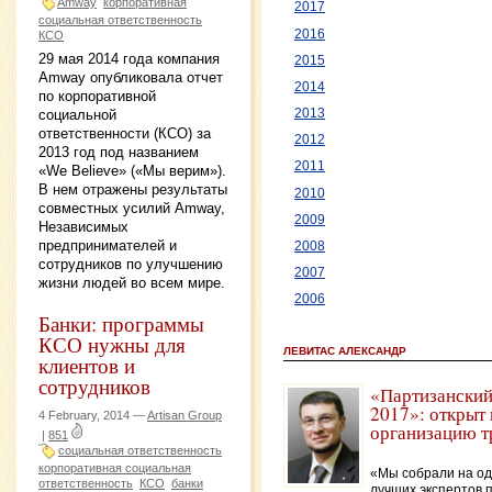
Amway
корпоративная
2017
социальная ответственность
2016
КСО
29 мая 2014 года компания
2015
Amway опубликовала отчет
2014
по корпоративной
социальной
2013
ответственности (КСО) за
2012
2013 год под названием
2011
«We Believe» («Мы верим»).
В нем отражены результаты
2010
совместных усилий Amway,
2009
Независимых
предпринимателей и
2008
сотрудников по улучшению
2007
жизни людей во всем мире.
2006
Банки: программы
КСО нужны для
ЛЕВИТАС АЛЕКСАНДР
клиентов и
сотрудников
«Партизанский
2017»: открыт 
4 February, 2014 —
Artisan Group
организацию т
|
851
социальная ответственность
корпоративная социальная
«Мы собрали на од
ответственность
КСО
банки
лучших экспертов 