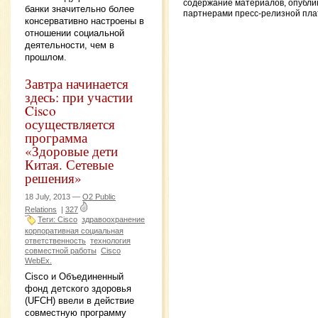
содержание материалов, опубли
банки значительно более
партнерами пресс-релизной пл
консервативно настроены в
отношении социальной
деятельности, чем в
прошлом.
Завтра начинается
здесь: при участии
Cisco
осуществляется
программа
«Здоровые дети
Китая. Сетевые
решения»
18 July, 2013 —
O2 Public
Relations
|
327
Теги: Cisco
здравоохранение
корпоративная социальная
ответственность
технология
совместной работы
Cisco
WebEx.
Cisco и Объединенный
фонд детского здоровья
(UFCH) ввели в действие
совместную программу