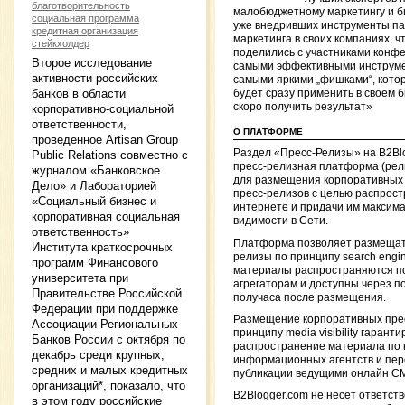
благотворительность
малобюджетному маркетингу и б
социальная программа
уже внедривших инструменты па
кредитная организация
маркетинга в своих компаниях, ч
стейкхолдер
поделились с участниками конф
Второе исследование
самыми эффективными инструм
активности российских
самыми яркими „фишками“, кото
банков в области
будет сразу применить в своем б
скоро получить результат»
корпоративно-социальной
ответственности,
О ПЛАТФОРМЕ
проведенное Artisan Group
Раздел «Пресс-Релизы» на B2Bl
Public Relations совместно с
пресс-релизная платформа (рел
журналом «Банковское
для размещения корпоративных 
Дело» и Лабораторией
пресс-релизов с целью распрост
«Социальный бизнес и
интернете и придачи им максим
корпоративная социальная
видимости в Сети.
ответственность»
Платформа позволяет размещат
Института краткосрочных
релизы по принципу search engine v
программ Финансового
материалы распространяются п
университета при
агрегаторам и доступны через по
Правительстве Российской
получаса после размещения.
Федерации при поддержке
Размещение корпоративных пре
Ассоциации Региональных
принципу media visibility гаранти
Банков России с октября по
распространение материала по
декабрь среди крупных,
информационных агентств и пер
средних и малых кредитных
публикации ведущими онлайн С
организаций*, показало, что
B2Blogger.com не несет ответст
в этом году российские