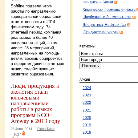
Финансы и Банки
Softline подвела итоги
Химическая промышленность
работы по направлению
корпоративной социальной
Шоубизнес и Знаменитости
ответственности в 2014
Энергетика, Нефть и Газ
финансовом году. За
отчетный период компания
Юридические услуги
реализовала более 40
социальных акций, в том
РЕГИОНЫ
числе: 28 мероприятий,
направленных на помощь
детям, восемь соцпроектов
в сфере медицины и четыре
акции, содействующие
развитию образования.
АРХИВ
Люди, продукция и
2024
экология стали
ключевыми
2023
направлениями
2022
работы в рамках
2021
программ КСО
2020
Amway в 2013 году
2019
26 June, 2014 —
Pleon Talan
2018
|
1027