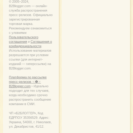
© 2005−2024,
B2Blogger.com — онлайн-
служба распространения
пресс-релизов. Официально
зарегистрированная
торговая марка.
Рекомендуем ознакомиться
с уловиями
Пользовательского
соглашения
и
Соглашения о
конфиденциальности
.
Использование материалов
разрешается при условии
ссылки (для интернет-
изданий — гиперссылки) на
B2Blogger.com.
Платформа по рассылке
пресс-релизов ☜❶☞
B2Blogger.com
› Идеально
подходит для тех случаев,
когда необходимо срочно
распространить сообщение
компании в СМИ.
ЧП «Б2БЛОГГЕР», Код
ЕДРПОУ 35356529. Адрес:
Украина, 54000, г. Николаев,
ул. Декабристов, 41/12.