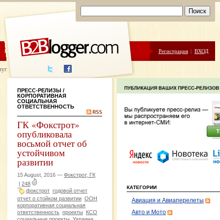
ЦЕНЫ
ПОМОЩЬ
Регистрация
|
ВХОД
луги написания
ПРЕСС-РЕЛИЗЫ
/
КОРПОРАТИВНАЯ
СОЦИАЛЬНАЯ
ОТВЕТСТВЕННОСТЬ
ГК «Фокстрот»
опубликовала
восьмой отчет об
устойчивом
развитии
15 August, 2016 —
Фокстрот, ГК
|
248
КАТЕГОРИИ
фокстрот
годовой отчет
отчет о стойком развитии
ООН
Авиация и Авиаперелеты
корпоративная социальная
ответственность
проекты
КСО
Авто и Мото
социальные проекты
Украина