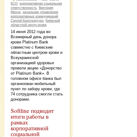
КСО
корпоративная социальная
ответственность
Виктория
Михно
начальник управления
корпоративных коммуникаций
Сергей Короткоручко
Киевский
областной центр крови
14 июня 2012 года во
Всемирный день донора
крови Platinum Bank
совместно с Киевским
областным центром крови и
Всеукраинской
организацией здоровья
провели акцию «Донорство
от Platinum Bank». В
головном офисе банка был
организован мобильный
пункт по забору крови, где
74 сотрудника смогли стать
донорами.
Softline подводит
итоги работы в
рамках
корпоративной
социальной