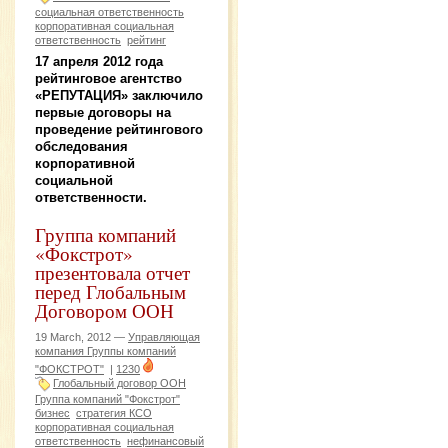
социальная ответственность
корпоративная социальная
ответственность
рейтинг
17 апреля 2012 года
рейтинговое агентство
«РЕПУТАЦИЯ» заключило
первые договоры на
проведение рейтингового
обследования
корпоративной
социальной
ответственности.
Группа компаний
«Фокстрот»
презентовала отчет
перед Глобальным
Договором ООН
19 March, 2012 —
Управляющая
компания Группы компаний
"ФОКСТРОТ"
|
1230
Глобальный договор ООН
Группа компаний "Фокстрот"
бизнес
стратегия КСО
корпоративная социальная
ответственность
нефинансовый