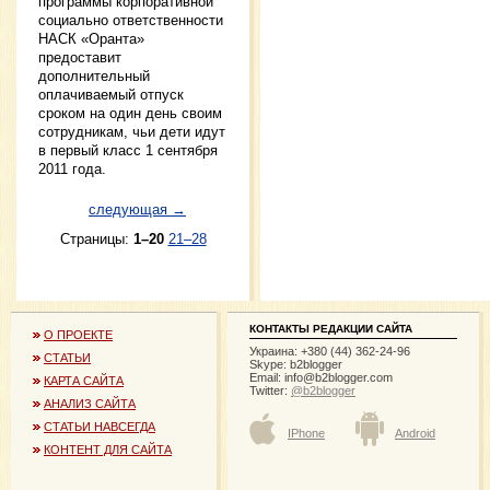
программы корпоративной
социально ответственности
НАСК «Оранта»
предоставит
дополнительный
оплачиваемый отпуск
сроком на один день своим
сотрудникам, чьи дети идут
в первый класс 1 сентября
2011 года.
следующая →
Страницы:
1–20
21–28
КОНТАКТЫ РЕДАКЦИИ САЙТА
О ПРОЕКТЕ
Украина: +380 (44) 362-24-96
СТАТЬИ
Skype: b2blogger
Email:
info@b2blogger.com
КАРТА САЙТА
Twitter:
@b2blogger
АНАЛИЗ САЙТА
СТАТЬИ НАВСЕГДА
IPhone
Android
КОНТЕНТ ДЛЯ САЙТА