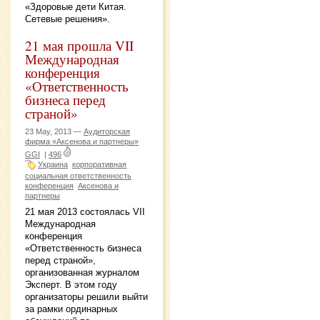
«Здоровые дети Китая.
Сетевые решения».
21 мая прошла VII
Международная
конференция
«Ответственность
бизнеса перед
страной»
23 May, 2013 —
Аудиторская
фирма «Аксенова и партнеры»
GGI
|
496
Украина
корпоративная
социальная ответственность
конференция
Аксенова и
партнеры
21 мая 2013 состоялась VII
Международная
конференция
«Ответственность бизнеса
перед страной»,
организованная журналом
Эксперт. В этом году
организаторы решили выйти
за рамки ординарных