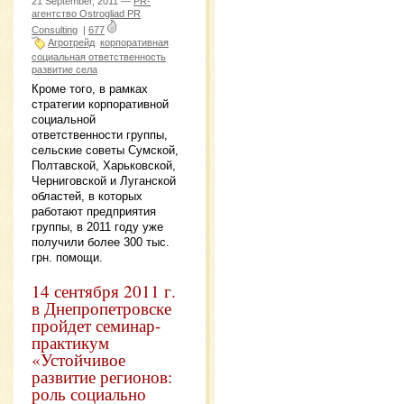
21 September, 2011 —
PR-
агентство Ostrogliad PR
Consulting
|
677
Агротрейд
корпоративная
социальная ответственность
развитие села
Кроме того, в рамках
стратегии корпоративной
социальной
ответственности группы,
сельские советы Сумской,
Полтавской, Харьковской,
Черниговской и Луганской
областей, в которых
работают предприятия
группы, в 2011 году уже
получили более 300 тыс.
грн. помощи.
14 сентября 2011 г.
в Днепропетровске
пройдет семинар-
практикум
«Устойчивое
развитие регионов:
роль социально