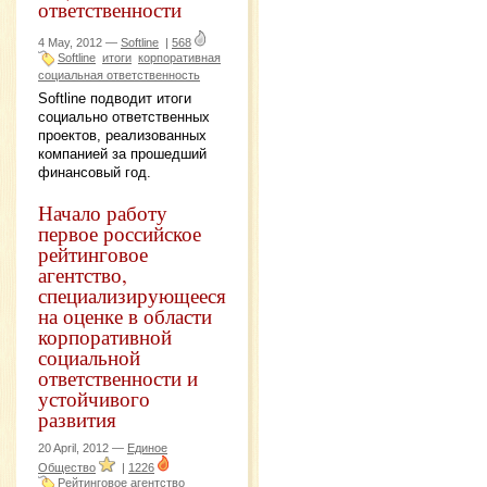
ответственности
4 May, 2012 —
Softline
|
568
Softline
итоги
корпоративная
социальная ответственность
Softline подводит итоги
социально ответственных
проектов, реализованных
компанией за прошедший
финансовый год.
Начало работу
первое российское
рейтинговое
агентство,
специализирующееся
на оценке в области
корпоративной
социальной
ответственности и
устойчивого
развития
20 April, 2012 —
Единое
Общество
|
1226
Рейтинговое агентство