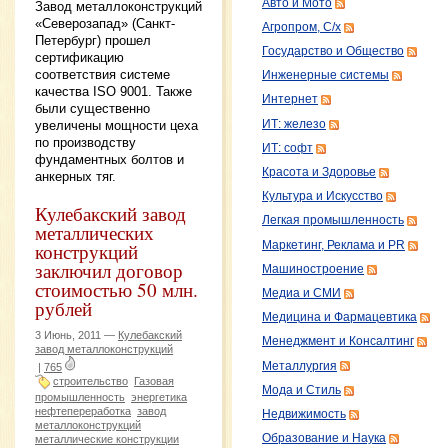
Авто и Мото
Завод металлоконструкций
«Северозапад» (Санкт-
Агропром, С/х
Петербург) прошел
Государство и Общество
сертификацию
соответствия системе
Инженерные системы
качества ISO 9001. Также
Интернет
были существенно
ИТ: железо
увеличены мощности цеха
по производству
ИТ: софт
фундаментных болтов и
Красота и Здоровье
анкерных тяг.
Культура и Искусство
Кулебакский завод
Легкая промышленность
металлических
Маркетинг, Реклама и PR
конструкций
заключил договор
Машиностроение
стоимостью 50 млн.
Медиа и СМИ
рублей
Медицина и Фармацевтика
3 Июнь, 2011 —
Кулебакский
Менеджмент и Консалтинг
завод металлоконструкций
Металлургия
|
765
строительство
Газовая
Мода и Стиль
промышленность
энергетика
нефтепереработка
завод
Недвижимость
металлоконструкций
Образование и Наука
металлические конструкции