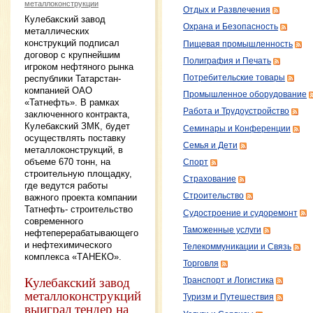
металлоконструкции
Отдых и Развлечения
Кулебакский завод
Охрана и Безопасность
металлических
конструкций подписал
Пищевая промышленность
договор с крупнейшим
Полиграфия и Печать
игроком нефтяного рынка
республики Татарстан-
Потребительские товары
компанией ОАО
Промышленное оборудование
«Татнефть». В рамках
Работа и Трудоустройство
заключенного контракта,
Кулебакский ЗМК, будет
Семинары и Конференции
осуществлять поставку
Семья и Дети
металлоконструкций, в
объеме 670 тонн, на
Спорт
строительную площадку,
Страхование
где ведутся работы
Строительство
важного проекта компании
Татнефть- строительство
Судостроение и судоремонт
современного
Таможенные услуги
нефтеперерабатывающего
и нефтехимического
Телекоммуникации и Связь
комплекса «ТАНЕКО».
Торговля
Кулебакский завод
Транспорт и Логистика
металлоконструкций
Туризм и Путешествия
выиграл тендер на