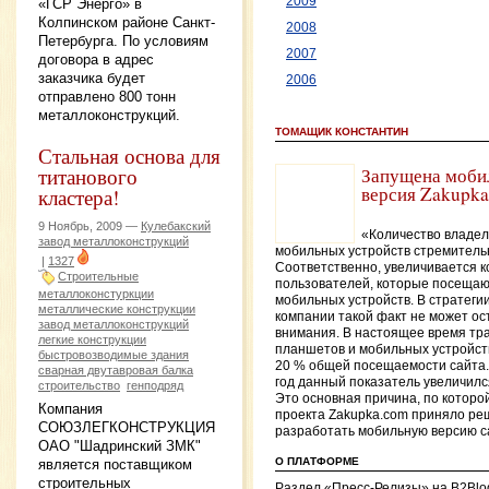
2009
«ГСР Энерго» в
Колпинском районе Санкт-
2008
Петербурга. По условиям
2007
договора в адрес
заказчика будет
2006
отправлено 800 тонн
металлоконструкций.
ТОМАЩИК КОНСТАНТИН
Стальная основа для
титанового
Запущена моби
версия Zakupk
кластера!
9 Ноябрь, 2009 —
Кулебакский
«Количество владел
завод металлоконструкций
мобильных устройств стремительн
|
1327
Соответственно, увеличивается к
Строительные
пользователей, которые посещаю
металлоконстуркции
мобильных устройств. В стратеги
металлические конструкции
компании такой факт не может ос
завод металлоконструкций
внимания. В настоящее время тр
легкие конструкции
планшетов и мобильных устройст
быстровозводимые здания
20 % общей посещаемости сайта.
сварная двутавровая балка
год данный показатель увеличился
строительство
генподряд
Это основная причина, по которо
Компания
проекта Zakupka.com приняло р
СОЮЗЛЕГКОНСТРУКЦИЯ
разработать мобильную версию с
ОАО "Шадринский ЗМК"
О ПЛАТФОРМЕ
является поставщиком
строительных
Раздел «Пресс-Релизы» на B2Blo