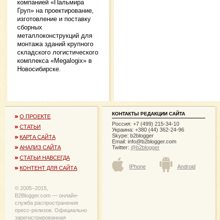
компанией «Пальмира
Груп» на проектирование,
изготовление и поставку
сборных
металлоконструкций для
монтажа зданий крупного
складского логистического
комплекса «Megalogix» в
Новосибирске.
КОНТАКТЫ РЕДАКЦИИ САЙТА
О ПРОЕКТЕ
Россия: +7 (499) 215-34-10
СТАТЬИ
Украина: +380 (44) 362-24-96
Skype: b2blogger
КАРТА САЙТА
Email:
info@b2blogger.com
Twitter:
@b2blogger
АНАЛИЗ САЙТА
СТАТЬИ НАВСЕГДА
IPhone
Android
КОНТЕНТ ДЛЯ САЙТА
© 2005−2015,
B2Blogger.com — онлайн-
служба распространения
пресс-релизов. Официально
зарегистрированная