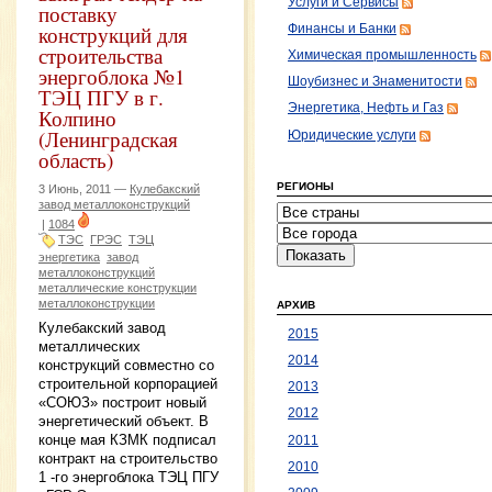
Услуги и Сервисы
поставку
конструкций для
Финансы и Банки
строительства
Химическая промышленность
энергоблока №1
Шоубизнес и Знаменитости
ТЭЦ ПГУ в г.
Энергетика, Нефть и Газ
Колпино
(Ленинградская
Юридические услуги
область)
РЕГИОНЫ
3 Июнь, 2011 —
Кулебакский
завод металлоконструкций
|
1084
ТЭС
ГРЭС
ТЭЦ
энергетика
завод
металлоконструкций
металлические конструкции
металлоконструкции
АРХИВ
Кулебакский завод
2015
металлических
2014
конструкций совместно со
строительной корпорацией
2013
«СОЮЗ» построит новый
2012
энергетический объект. В
конце мая КЗМК подписал
2011
контракт на строительство
2010
1 -го энергоблока ТЭЦ ПГУ