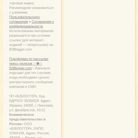
торговая марка.
Рекомендуем ознакомиться
с уловиями
Пользовательского
соглашения
и
Соглашения о
конфиденциальности
.
Использование материалов
разрешается при условии
ссылки (для интернет-
изданий — гиперссылки) на
B2Blogger.com.
Платформа по рассылке
пресс-релизов ☜❶☞
B2Blogger.com
› Идеально
подходит для тех случаев,
когда необходимо срочно
распространить сообщение
компании в СМИ.
ЧП «Б2БЛОГГЕР», Код
ЕДРПОУ 35356529. Адрес:
Украина, 54000, г. Николаев,
ул. Декабристов, 41/12.
Коммерческое
представительство в
России:
ООО
«Б2БЛОГГЕР», ОКПО
37844158, Адрес: Россия,
390000, г. Рязань, ул.