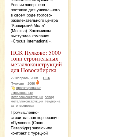
России завершена
поставка для уникального
в своем роде торгово-
развлекательного центра
"Каширский Молл"
(Москва). Заказчиком
выступила компания
«Crocus International».
ПСК Пулково: 5000
тонн строительных
металлоконструкций
для Новосибирска
22 Февраль, 2008 —
ПСК
Пулково
|
2066
проектирование
строительные
металлоконструкции
завод
металлоконструкций
тендер на
автоперевозки
Промышленно-
строительная корпорация
«Пулково» (Санкт-
Петербург) заключила
контракт с турецкой