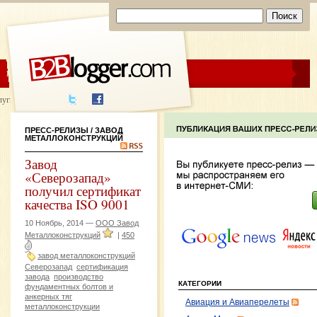
ЦЕНЫ
ПОМОЩЬ
луги написания
ПРЕСС-РЕЛИЗЫ
/ ЗАВОД
МЕТАЛЛОКОНСТРУКЦИЙ
Завод
«Северозапад»
получил сертификат
качества ISO 9001
10 Ноябрь, 2014 —
ООО Завод
Металлоконструкций
|
450
завод металлоконструкций
Северозапад
сертификация
завода
производство
КАТЕГОРИИ
фундаментных болтов и
анкерных тяг
Авиация и Авиаперелеты
металлоконструкции