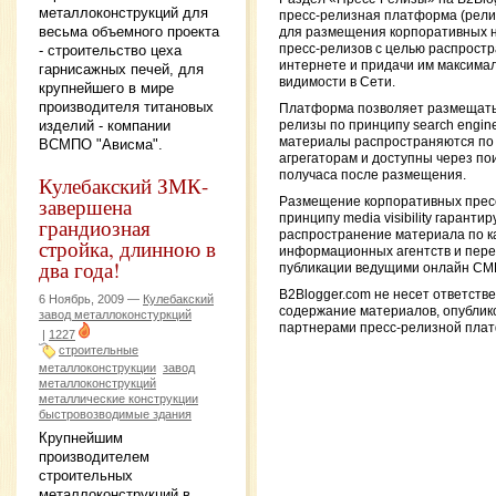
металлоконструкций для
пресс-релизная платформа (рел
весьма объемного проекта
для размещения корпоративных н
пресс-релизов с целью распростр
- строительство цеха
интернете и придачи им максима
гарнисажных печей, для
видимости в Сети.
крупнейшего в мире
производителя титановых
Платформа позволяет размещать
изделий - компании
релизы по принципу search engine vi
материалы распространяются по
ВСМПО "Ависма".
агрегаторам и доступны через пои
получаса после размещения.
Кулебакский ЗМК-
завершена
Размещение корпоративных прес
принципу media visibility гарантир
грандиозная
распространение материала по 
стройка, длинною в
информационных агентств и пере
два года!
публикации ведущими онлайн СМ
B2Blogger.com не несет ответств
6 Ноябрь, 2009 —
Кулебакский
содержание материалов, опубли
завод металлоконстуркций
партнерами пресс-релизной пла
|
1227
строительные
металлоконструкции
завод
металлоконструкций
металлические конструкции
быстровозводимые здания
Крупнейшим
производителем
строительных
металлоконструкций в