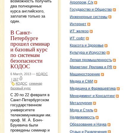
возможность получить
Агропром, С/х
два полноценных
Государство и Общество
курса английского,
заплатив только за
Инженерные системы
один.
Интернет
В Санкт-
ИТ: железо
Петербурге
ИТ: софт
прошел семинар
Красота и Здоровье
и базовый курс
Культура и Искусство
по системам
безопасности
Легкая промышленность
КОДОС
Маркетинг, Реклама и PR
6 March, 2013 —
КОДОС
Машиностроение
|
267
Медиа и СМИ
КОДОС
семинар
базовый курс
Медицина и Фармацевтика
С 20 по 22 февраля в
Менеджмент и Консалтинг
Санкт-Петербургском
Металлургия
государственном
университете
Мода и Стиль
телекоммуникации им.
Недвижимость
проф. М. А. Бонч-
Образование и Наука
Бруевича были
проведены семинар и
Отдых и Развлечения