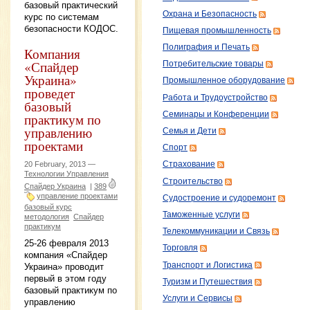
базовый практический
Охрана и Безопасность
курс по системам
безопасности КОДОС.
Пищевая промышленность
Полиграфия и Печать
Компания
«Спайдер
Потребительские товары
Украина»
Промышленное оборудование
проведет
Работа и Трудоустройство
базовый
Семинары и Конференции
практикум по
управлению
Семья и Дети
проектами
Спорт
20 February, 2013 —
Страхование
Технологии Управления
Строительство
Спайдер Украина
|
389
управление проектами
Судостроение и судоремонт
базовый курс
Таможенные услуги
методология
Спайдер
практикум
Телекоммуникации и Связь
25-26 февраля 2013
Торговля
компания «Спайдер
Транспорт и Логистика
Украина» проводит
первый в этом году
Туризм и Путешествия
базовый практикум по
Услуги и Сервисы
управлению