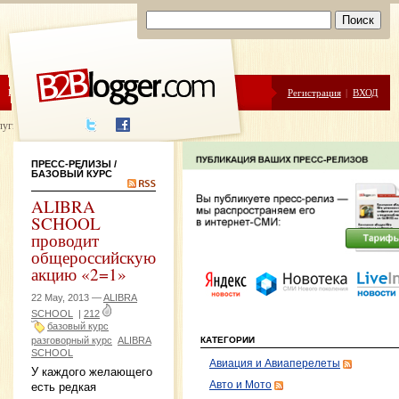
ЦЕНЫ
ПОМОЩЬ
Регистрация
|
ВХОД
луги написания
ПРЕСС-РЕЛИЗЫ
/
БАЗОВЫЙ КУРС
ALIBRA
SCHOOL
проводит
общероссийскую
акцию «2=1»
22 May, 2013 —
ALIBRA
SCHOOL
|
212
базовый курс
разговорный курс
ALIBRA
КАТЕГОРИИ
SCHOOL
Авиация и Авиаперелеты
У каждого желающего
Авто и Мото
есть редкая