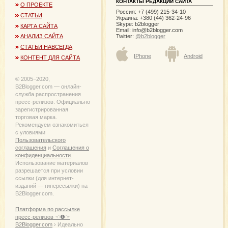
КОНТАКТЫ РЕДАКЦИИ САЙТА
О ПРОЕКТЕ
Россия: +7 (499) 215-34-10
СТАТЬИ
Украина: +380 (44) 362-24-96
Skype: b2blogger
КАРТА САЙТА
Email:
info@b2blogger.com
Twitter:
@b2blogger
АНАЛИЗ САЙТА
СТАТЬИ НАВСЕГДА
IPhone
Android
КОНТЕНТ ДЛЯ САЙТА
© 2005−2020,
B2Blogger.com — онлайн-
служба распространения
пресс-релизов. Официально
зарегистрированная
торговая марка.
Рекомендуем ознакомиться
с уловиями
Пользовательского
соглашения
и
Соглашения о
конфиденциальности
.
Использование материалов
разрешается при условии
ссылки (для интернет-
изданий — гиперссылки) на
B2Blogger.com.
Платформа по рассылке
пресс-релизов ☜❶☞
B2Blogger.com
› Идеально