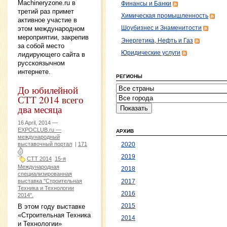
Machineryzone.ru в
Финансы и Банки
третий раз примет
Химическая промышленность
активное участие в
этом международном
Шоубизнес и Знаменитости
мероприятии, закрепив
Энергетика, Нефть и Газ
за собой место
Юридические услуги
лидирующего сайта в
русскоязычном
интернете.
РЕГИОНЫ
До юбилейной
СТТ 2014 всего
два месяца
16 April, 2014 —
EXPOCLUB.ru —
АРХИВ
международный
выставочный портал
|
171
2020
2019
СТТ 2014
15-я
Международная
2018
специализированная
выставка "Строительная
2017
Техника и Технологии
2016
2014".
В этом году выставке
2015
«Строительная Техника
2014
и Технологии»