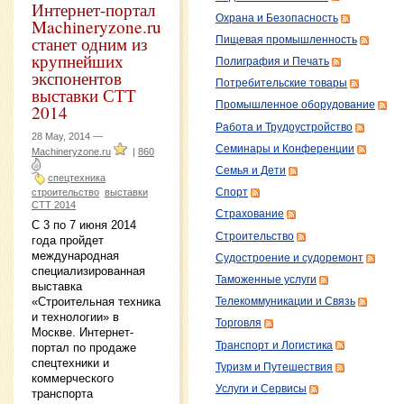
Интернет-портал
Охрана и Безопасность
Machineryzone.ru
станет одним из
Пищевая промышленность
крупнейших
Полиграфия и Печать
экспонентов
Потребительские товары
выставки СТТ
Промышленное оборудование
2014
Работа и Трудоустройство
28 May, 2014 —
Семинары и Конференции
Machineryzone.ru
|
860
Семья и Дети
спецтехника
строительство
выставки
Спорт
СТТ 2014
Страхование
С 3 по 7 июня 2014
Строительство
года пройдет
международная
Судостроение и судоремонт
специализированная
Таможенные услуги
выставка
«Строительная техника
Телекоммуникации и Связь
и технологии» в
Торговля
Москве. Интернет-
Транспорт и Логистика
портал по продаже
спецтехники и
Туризм и Путешествия
коммерческого
Услуги и Сервисы
транспорта