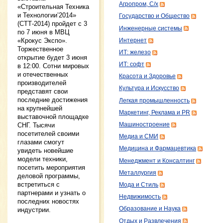
Агропром, С/х
«Строительная Техника
и Технологии’2014»
Государство и Общество
(СТТ-2014) пройдет с 3
Инженерные системы
по 7 июня в МВЦ
«Крокус Экспо».
Интернет
Торжественное
ИТ: железо
открытие будет 3 июня
ИТ: софт
в 12:00. Сотни мировых
и отечественных
Красота и Здоровье
производителей
Культура и Искусство
представят свои
последние достижения
Легкая промышленность
на крупнейшей
Маркетинг, Реклама и PR
выставочной площадке
Машиностроение
СНГ. Тысячи
посетителей своими
Медиа и СМИ
глазами смогут
Медицина и Фармацевтика
увидеть новейшие
модели техники,
Менеджмент и Консалтинг
посетить мероприятия
Металлургия
деловой программы,
встретиться с
Мода и Стиль
партнерами и узнать о
Недвижимость
последних новостях
Образование и Наука
индустрии.
Отдых и Развлечения