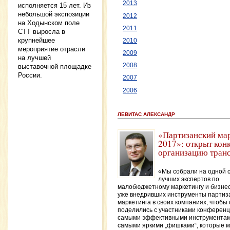
2013
исполняется 15 лет. Из
небольшой экспозиции
2012
на Ходынском поле
2011
СТТ выросла в
крупнейшее
2010
мероприятие отрасли
2009
на лучшей
2008
выставочной площадке
России.
2007
2006
ЛЕВИТАС АЛЕКСАНДР
«Партизанский ма
2017»: открыт кон
организацию тран
«Мы собрали на одной 
лучших экспертов по
малобюджетному маркетингу и бизне
уже внедривших инструменты партиз
маркетинга в своих компаниях, чтобы
поделились с участниками конферен
самыми эффективными инструментам
самыми яркими „фишками“, которые 