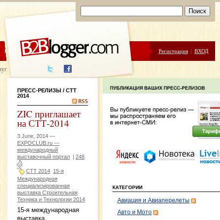
ЦЕНЫ
ПОМОЩЬ
Регистрация
|
ВХОД
луги написания
ПРЕСС-РЕЛИЗЫ
/ СТТ
2014
ZIC приглашает
на СТТ-2014
3 June, 2014 —
EXPOCLUB.ru —
международный
выставочный портал
|
248
СТТ 2014
15-я
Международная
специализированная
КАТЕГОРИИ
выставка Строительная
Техника и Технологии 2014
Авиация и Авиаперелеты
15-я международная
Авто и Мото
выставка