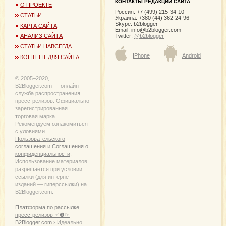
КОНТАКТЫ РЕДАКЦИИ САЙТА
О ПРОЕКТЕ
Россия: +7 (499) 215-34-10
СТАТЬИ
Украина: +380 (44) 362-24-96
Skype: b2blogger
КАРТА САЙТА
Email:
info@b2blogger.com
Twitter:
@b2blogger
АНАЛИЗ САЙТА
СТАТЬИ НАВСЕГДА
IPhone
Android
КОНТЕНТ ДЛЯ САЙТА
© 2005−2020,
B2Blogger.com — онлайн-
служба распространения
пресс-релизов. Официально
зарегистрированная
торговая марка.
Рекомендуем ознакомиться
с уловиями
Пользовательского
соглашения
и
Соглашения о
конфиденциальности
.
Использование материалов
разрешается при условии
ссылки (для интернет-
изданий — гиперссылки) на
B2Blogger.com.
Платформа по рассылке
пресс-релизов ☜❶☞
B2Blogger.com
› Идеально