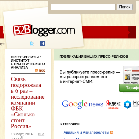
ЦЕНЫ
ПОМОЩЬ
луги написания
ПРЕСС-РЕЛИЗЫ
/
ИНСТИТУТ
СТРАТЕГИЧЕСКОГО
АНАЛИЗА
Связь
подорожала
в 6 раз –
исследование
компании
ФБК
«Сколько
стоит
Россия»
КАТЕГОРИИ
Авиация и Авиаперелеты
18 Март, 2014 —
ФБК