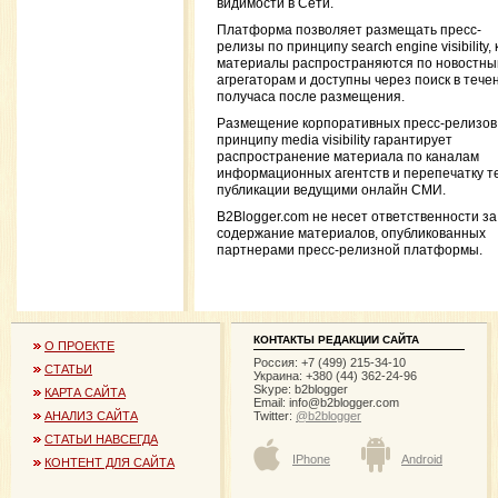
видимости в Сети.
Платформа позволяет размещать пресс-
релизы по принципу search engine visibility, 
материалы распространяются по новостн
агрегаторам и доступны через поиск в тече
получаса после размещения.
Размещение корпоративных пресс-релизов
принципу media visibility гарантирует
распространение материала по каналам
информационных агентств и перепечатку т
публикации ведущими онлайн СМИ.
B2Blogger.com не несет ответственности за
содержание материалов, опубликованных
партнерами пресс-релизной платформы.
КОНТАКТЫ РЕДАКЦИИ САЙТА
О ПРОЕКТЕ
Россия: +7 (499) 215-34-10
СТАТЬИ
Украина: +380 (44) 362-24-96
Skype: b2blogger
КАРТА САЙТА
Email:
info@b2blogger.com
Twitter:
@b2blogger
АНАЛИЗ САЙТА
СТАТЬИ НАВСЕГДА
IPhone
Android
КОНТЕНТ ДЛЯ САЙТА