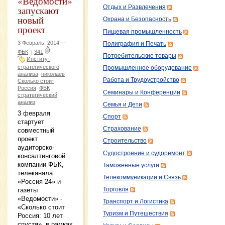
«Ведомости»
запускают
Отдых и Развлечения
новый
Охрана и Безопасность
проект
Пищевая промышленность
3 Февраль, 2014 —
Полиграфия и Печать
ФБК
|
341
Потребительские товары
Институт
стратегического
Промышленное оборудование
анализа
николаев
Работа и Трудоустройство
Сколько стоит
Россия
ФБК
Семинары и Конференции
стратегический
анализ
Семья и Дети
3 февраля
Спорт
стартует
Страхование
совместный
проект
Строительство
аудиторско-
Судостроение и судоремонт
консалтинговой
компании ФБК,
Таможенные услуги
телеканала
Телекоммуникации и Связь
«Россия 24» и
газеты
Торговля
«Ведомости» -
Транспорт и Логистика
«Сколько стоит
Туризм и Путешествия
Россия: 10 лет
спустя», в рамках