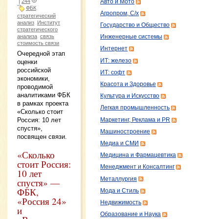
|
244
Авто и Мото
ФБК
Агропром, С/х
стратегический
анализ
Институт
Государство и Общество
стратегического
анализа
связь
Инженерные системы
стоимость связи
Интернет
Очередной этап
ИТ: железо
оценки
российской
ИТ: софт
экономики,
Красота и Здоровье
проводимой
аналитиками ФБК
Культура и Искусство
в рамках проекта
Легкая промышленность
«Сколько стоит
Россия: 10 лет
Маркетинг, Реклама и PR
спустя»,
Машиностроение
посвящен связи.
Медиа и СМИ
«Сколько
Медицина и Фармацевтика
стоит Россия:
Менеджмент и Консалтинг
10 лет
Металлургия
спустя» —
ФБК,
Мода и Стиль
«Россия 24»
Недвижимость
и
Образование и Наука