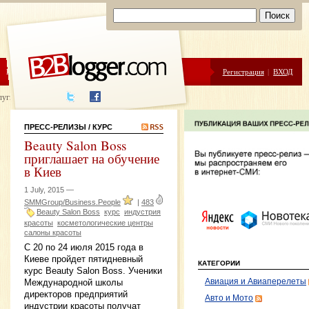
ЦЕНЫ
ПОМОЩЬ
Регистрация
|
ВХОД
луги написания
ПРЕСС-РЕЛИЗЫ
/ КУРС
Beauty Salon Boss
приглашает на обучение
в Киев
1 July, 2015 —
SMMGroup/Business.People
|
483
Beauty Salon Boss
курс
индустрия
красоты
косметологические центры
салоны красоты
С 20 по 24 июля 2015 года в
Киеве пройдет пятидневный
КАТЕГОРИИ
курс Beauty Salon Boss. Ученики
Авиация и Авиаперелеты
Международной школы
директоров предприятий
Авто и Мото
индустрии красоты получат