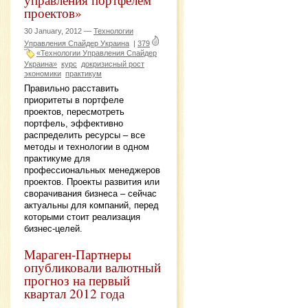
проектов»
30 January, 2012 —
Технологии
Управления Спайдер Украина
|
379
«Технологии Управления Спайдер
Украина»
курс
докризисный рост
экономики
практикум
Правильно расставить
приоритеты в портфеле
проектов, пересмотреть
портфель, эффективно
распределить ресурсы – все
методы и технологии в одном
практикуме для
профессиональных менеджеров
проектов. Проекты развития или
сворачивания бизнеса – сейчас
актуальны для компаний, перед
которыми стоит реализация
бизнес-целей.
Мараген-Партнеры
опубликовали валютный
прогноз на первый
квартал 2012 года