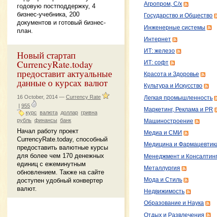
Агропром, С/х
годовую постподдержку, 4
бизнес-учебника, 200
Государство и Общество
документов и готовый бизнес-
Инженерные системы
план.
Интернет
ИТ: железо
Новый стартап
CurrencyRate.today
ИТ: софт
предоставит актуальные
Красота и Здоровье
данные о курсах валют
Культура и Искусство
16 October, 2014 —
Currency Rate
Легкая промышленность
|
955
Маркетинг, Реклама и PR
курс
валюта
доллар
гривна
рубль
финансы
банк
Машиностроение
Начал работу проект
Медиа и СМИ
CurrencyRate.today, способный
Медицина и Фармацевтик
предоставить валютные курсы
для более чем 170 денежных
Менеджмент и Консалтин
единиц с ежеминутным
Металлургия
обновлением. Также на сайте
доступен удобный конвертер
Мода и Стиль
валют.
Недвижимость
Образование и Наука
Отдых и Развлечения