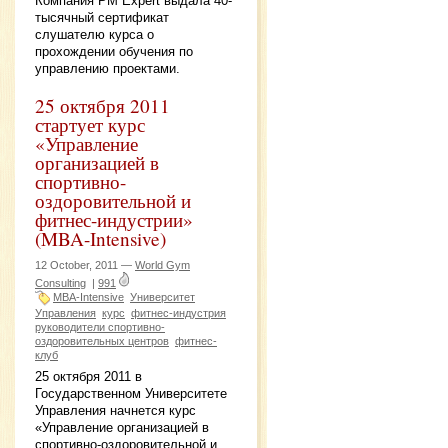
Компания PM Expert выдала 40-
тысячный сертификат
слушателю курса о
прохождении обучения по
управлению проектами.
25 октября 2011
стартует курс
«Управление
организацией в
спортивно-
оздоровительной и
фитнес-индустрии»
(MBA-Intensive)
12 October, 2011 —
World Gym
Consulting
|
991
MBA-Intensive
Университет
Управления
курс
фитнес-индустрия
руководители спортивно-
оздоровительных центров
фитнес-
клуб
25 октября 2011 в
Государственном Университете
Управления начнется курс
«Управление организацией в
спортивно-оздоровительной и