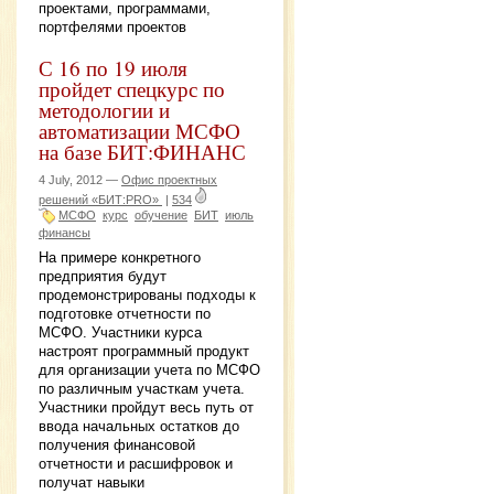
проектами, программами,
портфелями проектов
С 16 по 19 июля
пройдет спецкурс по
методологии и
автоматизации МСФО
на базе БИТ:ФИНАНС
4 July, 2012 —
Офис проектных
решений «БИТ:PRO»
|
534
МСФО
курс
обучение
БИТ
июль
финансы
На примере конкретного
предприятия будут
продемонстрированы подходы к
подготовке отчетности по
МСФО. Участники курса
настроят программный продукт
для организации учета по МСФО
по различным участкам учета.
Участники пройдут весь путь от
ввода начальных остатков до
получения финансовой
отчетности и расшифровок и
получат навыки