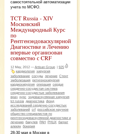
самостоятельной автоматизации
учета по МСФО.
TCT Russia - XIV
Московский
Международный Курс
по
Рентгенэндоваскулярной
Диагностике и Лечению
впервые организован
совместно с CRF
12 May, 2012 —
Artisan Group
|
925
кардиология
хирургия
заболевание
сосуды
лечение
Стент
эмболизация
ретнгенохирургия
кардиохирургия
операция
сердце
сердечно-сосудистая система
сердечно-сосудистые заболевания
врач
курс
эндоваскулярная хирургия
tct russia
диагностика
фонд
исследований сердечно-сосудистых
заболеваний
crf
российское научное
общество специалистов по
рентгенэндоваскулярной диагностике и
лечению
бакулев
РАН
РНЦХ
баграт
алекян
бокерия
28-30 мая в Москве в