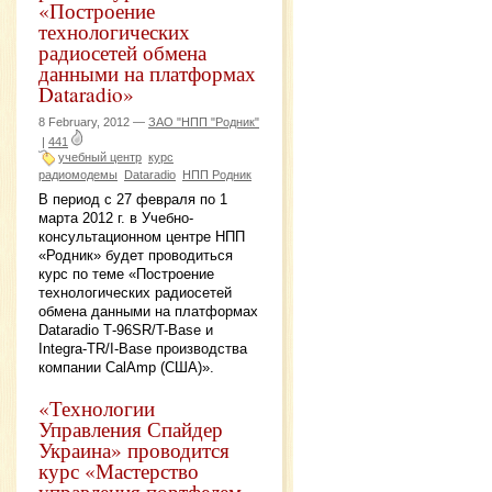
«Построение
технологических
радиосетей обмена
данными на платформах
Dataradio»
8 February, 2012 —
ЗАО "НПП "Родник"
|
441
учебный центр
курс
радиомодемы
Dataradio
НПП Родник
В период с 27 февраля по 1
марта 2012 г. в Учебно-
консультационном центре НПП
«Родник» будет проводиться
курс по теме «Построение
технологических радиосетей
обмена данными на платформах
Dataradio Т-96SR/T-Base и
Integra-ТR/I-Base производства
компании CalAmp (США)».
«Технологии
Управления Спайдер
Украина» проводится
курс «Мастерство
управления портфелем