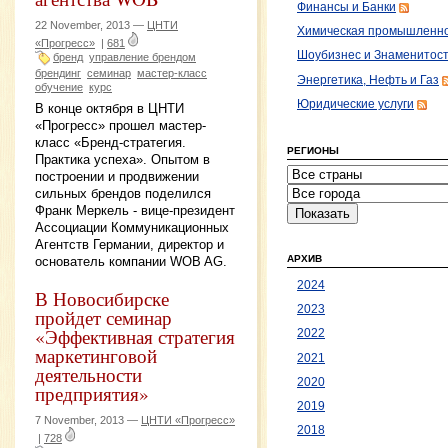
Финансы и Банки
22 November, 2013 —
ЦНТИ
Химическая промышленн
«Прогресс»
|
681
Шоубизнес и Знаменитос
бренд
управление брендом
брендинг
семинар
мастер-класс
Энергетика, Нефть и Газ
обучение
курс
Юридические услуги
В конце октября в ЦНТИ
«Прогресс» прошел мастер-
класс «Бренд-стратегия.
РЕГИОНЫ
Практика успеха». Опытом в
построении и продвижении
сильных брендов поделился
Франк Меркель - вице-президент
Ассоциации Коммуникационных
Агентств Германии, директор и
АРХИВ
основатель компании WOB AG.
2024
В Новосибирске
2023
пройдет семинар
«Эффективная стратегия
2022
маркетинговой
2021
деятельности
2020
предприятия»
2019
7 November, 2013 —
ЦНТИ «Прогресс»
2018
|
728