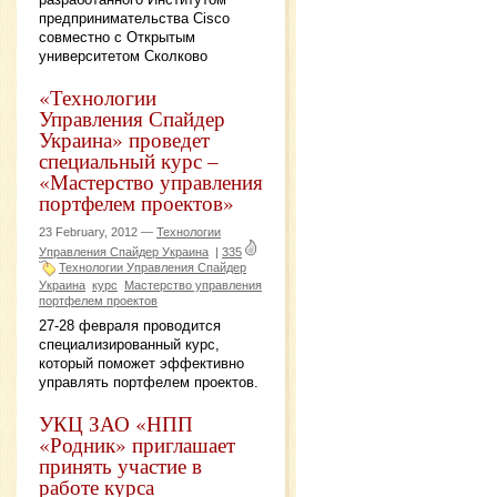
предпринимательства Cisco
совместно с Открытым
университетом Сколково
«Технологии
Управления Спайдер
Украина» проведет
специальный курс –
«Мастерство управления
портфелем проектов»
23 February, 2012 —
Технологии
Управления Спайдер Украина
|
335
Технологии Управления Спайдер
Украина
курс
Мастерство управления
портфелем проектов
27-28 февраля проводится
специализированный курс,
который поможет эффективно
управлять портфелем проектов.
УКЦ ЗАО «НПП
«Родник» приглашает
принять участие в
работе курса