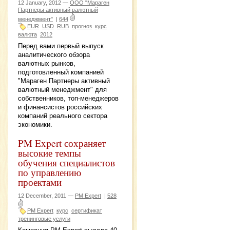
12 January, 2012 —
ООО "Мараген
Партнеры активный валютный
менеджмент"
|
644
EUR
USD
RUB
прогноз
курс
валюта
2012
Перед вами первый выпуск
аналитического обзора
валютных рынков,
подготовленный компанией
"Мараген Партнеры активный
валютный менеджмент" для
собственников, топ-менеджеров
и финансистов российских
компаний реального сектора
экономики.
PM Expert сохраняет
высокие темпы
обучения специалистов
по управлению
проектами
12 December, 2011 —
PM Expert
|
528
PM Expert
курс
сертификат
тренинговые услуги