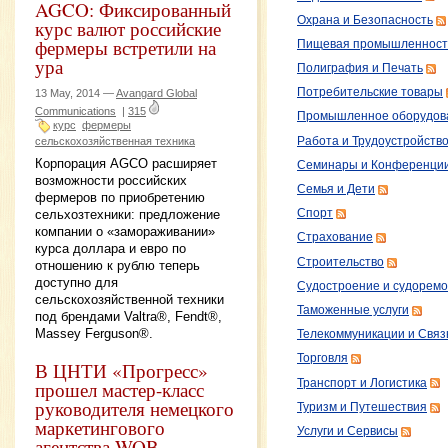
AGCO: Фиксированный
Охрана и Безопасность
курс валют российские
фермеры встретили на
Пищевая промышленност
ура
Полиграфия и Печать
Потребительские товары
13 May, 2014 —
Avangard Global
Communications
|
315
Промышленное оборудов
курс
фермеры
Работа и Трудоустройств
сельскохозяйственная техника
Корпорация AGCO расширяет
Семинары и Конференци
возможности российских
Семья и Дети
фермеров по приобретению
сельхозтехники: предложение
Спорт
компании о «замораживании»
Страхование
курса доллара и евро по
Строительство
отношению к рублю теперь
доступно для
Судостроение и судоремо
сельскохозяйственной техники
Таможенные услуги
под брендами Valtra®, Fendt®,
Massey Ferguson®.
Телекоммуникации и Связ
Торговля
В ЦНТИ «Прогресс»
Транспорт и Логистика
прошел мастер-класс
руководителя немецкого
Туризм и Путешествия
маркетингового
Услуги и Сервисы
агентства WOB