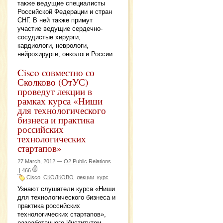
также ведущие специалисты
Российской Федерации и стран
СНГ. В ней также примут
участие ведущие сердечно-
сосудистые хирурги,
кардиологи, неврологи,
нейрохирурги, онкологи России.
Cisco совместно со
Сколково (ОтУС)
проведут лекции в
рамках курса «Ниши
для технологического
бизнеса и практика
российских
технологических
стартапов»
27 March, 2012 —
O2 Public Relations
|
466
Cisco
СКОЛКОВО
лекции
курс
Узнают слушатели курса «Ниши
для технологического бизнеса и
практика российских
технологических стартапов»,
разработанного Институтом