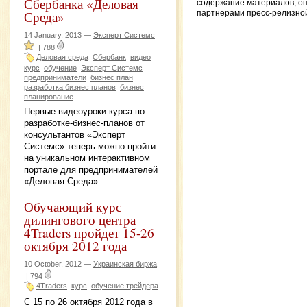
Сбербанка «Деловая
содержание материалов, о
Среда»
партнерами пресс-релизно
14 January, 2013 —
Эксперт Системс
|
788
Деловая среда
Сбербанк
видео
курс
обучение
Эксперт Системс
предприниматели
бизнес план
разработка бизнес планов
бизнес
планирование
Первые видеоуроки курса по
разработке-бизнес-планов от
консультантов «Эксперт
Системс» теперь можно пройти
на уникальном интерактивном
портале для предпринимателей
«Деловая Среда».
Обучающий курс
дилингового центра
4Traders пройдет 15-26
октября 2012 года
10 October, 2012 —
Украинская биржа
|
794
4Traders
курс
обучение трейдера
С 15 по 26 октября 2012 года в