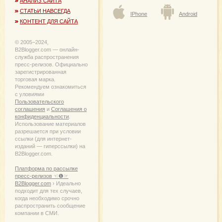
АНАЛИЗ САЙТА
СТАТЬИ НАВСЕГДА
IPhone
Android
КОНТЕНТ ДЛЯ САЙТА
© 2005−2024,
B2Blogger.com — онлайн-
служба распространения
пресс-релизов. Официально
зарегистрированная
торговая марка.
Рекомендуем ознакомиться
с уловиями
Пользовательского
соглашения
и
Соглашения о
конфиденциальности
.
Использование материалов
разрешается при условии
ссылки (для интернет-
изданий — гиперссылки) на
B2Blogger.com.
Платформа по рассылке
пресс-релизов ☜❶☞
B2Blogger.com
› Идеально
подходит для тех случаев,
когда необходимо срочно
распространить сообщение
компании в СМИ.