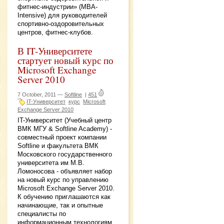
фитнес-индустрии» (MBA-
Intensive) для руководителей
спортивно-оздоровительных
центров, фитнес-клубов.
В IT-Университете
стартует новый курс по
Microsoft Exchange
Server 2010
7 October, 2011 —
Softline
|
451
IT-Университет
курс
Microsoft
Exchange Server 2010
IT-Университет (Учебный центр
ВМК МГУ & Softline Academy) -
совместный проект компании
Softline и факультета ВМК
Московского государственного
университета им М.В.
Ломоносова - объявляет набор
на новый курс по управлению
Microsoft Exchange Server 2010.
К обучению приглашаются как
начинающие, так и опытные
специалисты по
информационным технологиям.