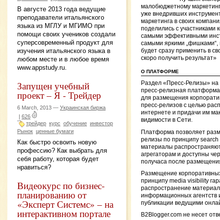
малобюджетному маркетинг
В августе 2013 года ведущие
уже внедривших инструмен
преподаватели итальянского
маркетинга в своих компани
языка из МГЛУ и МГИМО при
поделились с участниками
помощи своих учеников создали
самыми эффективными инс
суперсовременный продукт для
самыми яркими „фишками“,
изучения итальянского языка в
будет сразу применить в св
скоро получить результат»
любом месте и в любое время
www.appstudy.ru.
О ПЛАТФОРМЕ
Запущен учебный
Раздел «Пресс-Релизы» на
пресс-релизная платформа
проект – Я - Трейдер
для размещения корпорати
пресс-релизов с целью рас
6 March, 2013 —
Украинская биржа
интернете и придачи им ма
|
626
видимости в Сети.
трейдер
курс
обучение
инвестор
Рынок
ценные бумаги
Платформа позволяет разм
релизы по принципу search en
Как быстро освоить новую
материалы распространяют
профессию? Как выбрать для
агрегаторам и доступны чер
себя работу, которая будет
получаса после размещени
нравиться?
Размещение корпоративных
принципу media visibility га
Видеокурс по бизнес-
распространение материал
планированию от
информационных агентств и
«Эксперт Системс» – на
публикации ведущими онла
интерактивном портале
B2Blogger.com не несет отв