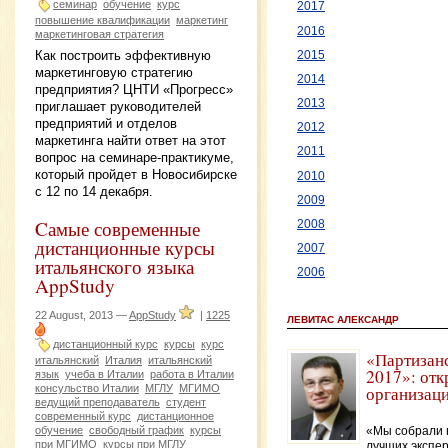
семинар
обучение
курс
2017
повышение квалификации
маркетинг
2016
маркетинговая стратегия
Как построить эффективную
2015
маркетинговую стратегию
2014
предприятия? ЦНТИ «Прогресс»
2013
приглашает руководителей
предприятий и отделов
2012
маркетинга найти ответ на этот
2011
вопрос на семинаре-практикуме,
который пройдет в Новосибирске
2010
с 12 по 14 декабря.
2009
Cамые современные
2008
дистанционные курсы
2007
итальянского языка
2006
AppStudy
22 August, 2013 —
AppStudy
|
1225
ЛЕВИТАС АЛЕКСАНДР
дистанционный курс
курсы
курс
«Партизан
итальянский
Италия
итальянский
2017»: отк
язык
учеба в Италии
работа в Италии
консульство Италии
МГЛУ
МГИМО
организац
ведущий преподаватель
студент
современный курс
дистанционное
обучение
свободный график
курсы
«Мы собрали 
при МГИМО
курсы при МГЛУ
лучших экспер