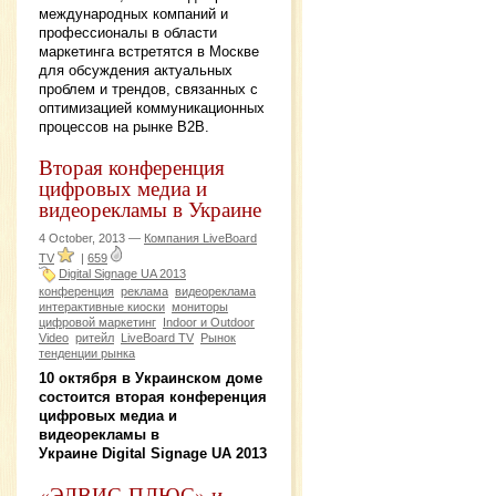
международных компаний и
профессионалы в области
маркетинга встретятся в Москве
для обсуждения актуальных
проблем и трендов, связанных с
оптимизацией коммуникационных
процессов на рынке B2B.
Вторая конференция
цифровых медиа и
видеорекламы в Украине
4 October, 2013 —
Компания LiveBoard
TV
|
659
Digital Signage UA 2013
конференция
реклама
видеореклама
интерактивные киоски
мониторы
цифровой маркетинг
Indoor и Outdoor
Video
ритейл
LiveBoard TV
Рынок
тенденции рынка
10 октября в Украинском доме
состоится вторая конференция
цифровых медиа и
видеорекламы в
Украине Digital Signage UA 2013
«ЭЛВИС-ПЛЮС» и