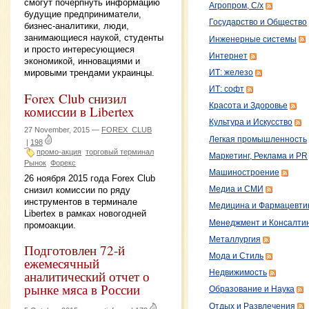
смогут почерпнуть информацию
Агропром, С/х
будущие предприниматели,
Государство и Общество
бизнес-аналитики, люди,
занимающиеся наукой, студенты
Инженерные системы
и просто интересующиеся
Интернет
экономикой, инновациями и
мировыми трендами украинцы.
ИТ: железо
ИТ: софт
Forex Club снизил
Красота и Здоровье
комиссии в Libertex
Культура и Искусство
27 November, 2015 —
FOREX_CLUB
Легкая промышленность
|
198
промо-акция
торговый терминал
Маркетинг, Реклама и PR
Рынок
Форекс
Машиностроение
26 ноября 2015 года Forex Club
снизил комиссии по ряду
Медиа и СМИ
инструментов в терминале
Медицина и Фармацевти
Libertex в рамках новогодней
Менеджмент и Консалти
промоакции.
Металлургия
Подготовлен 72-й
Мода и Стиль
ежемесячный
аналитический отчет о
Недвижимость
рынке мяса в России
Образование и Наука
Отдых и Развлечения