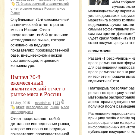
«Мы собрали
71-й ежемесячный аналитический
лучших экспе
отчет о рынке мяса в России
мясо
малобюджетному маркетин
Рынок
уже внедривших инструме
Опубликован 71-й ежемесячный
маркетинга в своих компан
аналитический отчет о рынке
поделились с участникам
мяса в России. Отчет
самыми эффективными ин
самыми яркими „фишками“
представляет собой детальное
будет сразу применить в с
исследование рынка, которое
скоро получить результат»
основано на ведущих
показателях: производственной
О ПЛАТФОРМЕ
базе, внешнеэкономической
Раздел «Пресс-Релизы» н
составляющей, и ценовой
пресс-релизная платформ
конъюнктуре.
для размещения корпорат
пресс-релизов с целью ра
Вышел 70-й
интернете и придачи им м
ежемесячный
видимости в Сети.
аналитический отчет о
Платформа позволяет раз
рынке мяса в России
релизы по принципу search e
материалы распространяю
агрегаторам и доступны че
14 July, 2015 —
meatinfo.ru
|
171
получаса после размещен
отчет
исследование
Рынок
мясо
мясопродукты
Размещение корпоративны
Отчет представляет собой
принципу media visibility г
распространение материа
детальное исследование рынка,
информационных агентств 
которое основано на ведущих
публикации ведущими онл
показателях: производственной