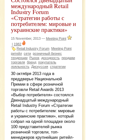
международный Retail
Industry Forum
«Стратегии работы с
потребителем: мировые и
украинские практики»
15 November, 2013 —
Meeting Point
|
1982
Retail Industry Forum
Meeting Point
ритейл
сети
розничный бизнес
тенденции
Рынок
доходность
продажи
торговля
бренд
покупатель
лояльность
Дискуссия
стратегии
30 октября 2013 года в
преддверье Национальной
Премии в сфере розничной
торговли Retail Awards 2013
«Выбор потребителя» состоялся
Двенадцатый международный
Retail Industry Forum «Стратегии
работы с потребителем: мировые
и украинские практики», который
собрал на одной площадке около
100 представителей рынка
розничной торговли, топ-
менеджеров крупнейших ритейл-