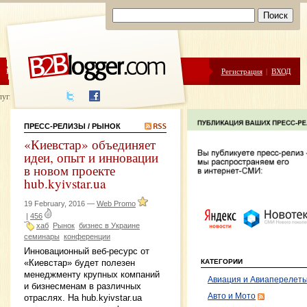
ЦЕНЫ
ПОМОЩЬ
Регистрация
|
ВХОД
луги написания
ПРЕСС-РЕЛИЗЫ
/ РЫНОК
«Киевстар» объединяет
идеи, опыт и инновации
в новом проекте
hub.kyivstar.ua
19 February, 2016 —
Web Promo
|
456
хаб
Рынок
бизнес в Украине
семинары
конференции
Инновационный веб-ресурс от
КАТЕГОРИИ
«Киевстар» будет полезен
менеджменту крупных компаний
Авиация и Авиаперелет
и бизнесменам в различных
Авто и Мото
отраслях. На hub.kyivstar.ua