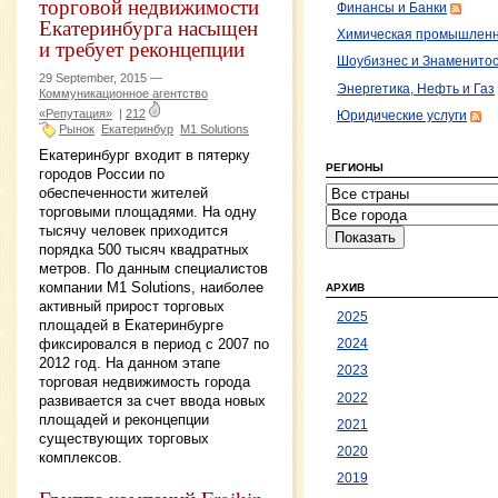
торговой недвижимости
Финансы и Банки
Екатеринбурга насыщен
Химическая промышленн
и требует реконцепции
Шоубизнес и Знаменито
29 September, 2015 —
Энергетика, Нефть и Газ
Коммуникационное агентство
«Репутация»
|
212
Юридические услуги
Рынок
Екатеринбур
M1 Solutions
Екатеринбург входит в пятерку
РЕГИОНЫ
городов России по
обеспеченности жителей
торговыми площадями. На одну
тысячу человек приходится
порядка 500 тысяч квадратных
метров. По данным специалистов
компании M1 Solutions, наиболее
АРХИВ
активный прирост торговых
2025
площадей в Екатеринбурге
фиксировался в период с 2007 по
2024
2012 год. На данном этапе
2023
торговая недвижимость города
2022
развивается за счет ввода новых
площадей и реконцепции
2021
существующих торговых
2020
комплексов.
2019