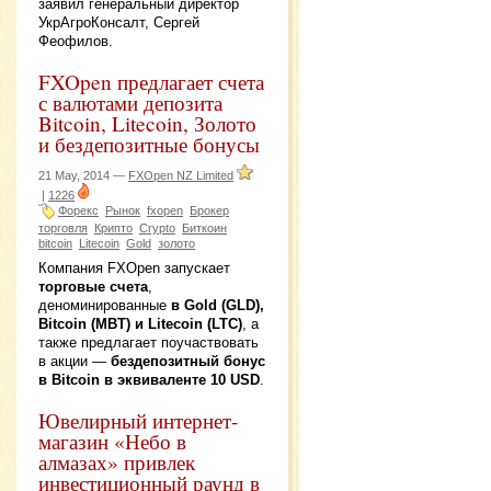
заявил генеральный директор
УкрАгроКонсалт, Сергей
Феофилов.
FXOpen предлагает счета
с валютами депозита
Bitcoin, Litecoin, Золото
и бездепозитные бонусы
21 May, 2014 —
FXOpen NZ Limited
|
1226
Форекс
Рынок
fxopen
Брокер
торговля
Крипто
Crypto
Биткоин
bitcoin
Litecoin
Gold
золото
Компания FXOpen запускает
торговые счета
,
деноминированные
в Gold (GLD),
Bitcoin (MBT) и Litecoin (LTC)
, а
также предлагает поучаствовать
в акции —
бездепозитный бонус
в Bitcoin в эквиваленте 10 USD
.
Ювелирный интернет-
магазин «Небо в
алмазах» привлек
инвестиционный раунд в