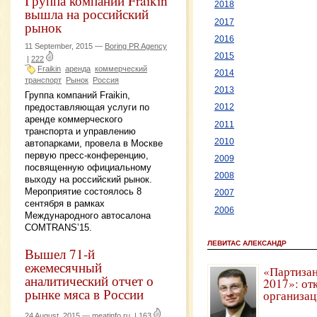
Группа компаний Fraikin
2018
вышла на российский
2017
рынок
2016
11 September, 2015 —
Boring PR Agency
2015
|
222
Fraikin
аренда
коммерческий
2014
транспорт
Рынок
Россия
2013
Группа компаний Fraikin,
предоставляющая услуги по
2012
аренде коммерческого
2011
транспорта и управлению
2010
автопарками, провела в Москве
первую пресс-конференцию,
2009
посвященную официальному
2008
выходу на российский рынок.
Мероприятие состоялось 8
2007
сентября в рамках
2006
Международного автосалона
COMTRANS’15.
ЛЕВИТАС АЛЕКСАНДР
Вышел 71-й
ежемесячный
«Партизан
аналитический отчет о
2017»: от
рынке мяса в России
организац
24 August, 2015 —
meatinfo.ru
|
163