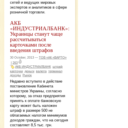
сетей и ведущих мировых
экспертов и аналитиков в сфере
розничной торговли.
АКБ
«ИНДУСТРИАЛБАНК»:
Украинцы станут чаще
рассчитываться
карточками после
введения штрафов
30 October, 2013 —
ТОВ «АК «ВАРТО»
|
263
АКБ ИНДУСТРИАЛБАНК
штраф
карточки
деньги
валюта
терминал
доходы
Рынок
Недавно вступило в действие
постановление Кабинета
министров Украины, согласно
которому, за отказ предприятия
принять к оплате банковскую
карту может быть наложен
штраф в размере 500 не
облагаемых налогом минимумов
доходов граждан, что на сегодня
составляет 8,5 тыс. грн.