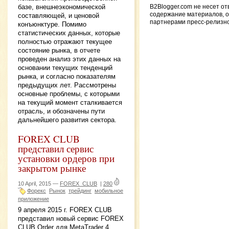
базе, внешнеэкономической
B2Blogger.com не несет от
содержание материалов, 
составляющей, и ценовой
партнерами пресс-релизн
конъюнктуре. Помимо
статистических данных, которые
полностью отражают текущее
состояние рынка, в отчете
проведен анализ этих данных на
основании текущих тенденций
рынка, и согласно показателям
предыдущих лет. Рассмотрены
основные проблемы, с которыми
на текущий момент сталкивается
отрасль, и обозначены пути
дальнейшего развития сектора.
FOREX CLUB
представил сервис
установки ордеров при
закрытом рынке
10 April, 2015 —
FOREX_CLUB
|
280
Форекс
Рынок
трейдинг
мобильное
приложение
9 апреля 2015 г. FOREX CLUB
представил новый сервис FOREX
CLUB Order для MetaTrader 4,