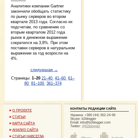
Аналитики компании Gartner
закончили обобщать статистику
по рынку серверов во втором
квартале 2013 года. Согласно их
подсчетам, по сравнению со
вторым кварталом 2012 года
рынок в денежном выражении
сократился на 3,8%. При этом
поставки серверов в натуральном
выражении за год возросли на
4%.
следующая →
Страницы:
1–20
21–40
41–60
61–
80
81–100
361–374
КОНТАКТЫ РЕДАКЦИИ САЙТА
О ПРОЕКТЕ
Украина: +380 (44) 362-24-96
СТАТЬИ
Skype: b2blogger
Email:
info@b2blogger.com
КАРТА САЙТА
Twitter:
@b2blogger
АНАЛИЗ САЙТА
СТАТЬИ НАВСЕГДА
IPhone
Android