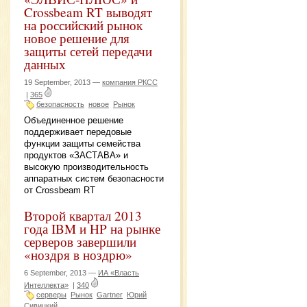
Crossbeam RT выводят
на российский рынок
новое решение для
защиты сетей передачи
данных
19 September, 2013 —
компания РКСС
|
365
безопасность
новое
Рынок
Объединенное решение
поддерживает передовые
функции защиты семейства
продуктов «ЗАСТАВА» и
высокую производительность
аппаратных систем безопасности
от Crossbeam RT
Второй квартал 2013
года IBM и HP на рынке
серверов завершили
«ноздря в ноздрю»
6 September, 2013 —
ИА «Власть
Интеллекта»
|
340
серверы
Рынок
Gartner
Юрий
Сивицкий