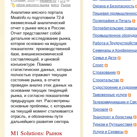
5 October, 2015 —
meatinfo.ru
|
172
обзор мясного рынка
мясо
Рынок
Охрана и Безопасность
Аналитики мясного портала
Пищевая промышленнос
Meatinfo.ru подготовили 72-й
Полиграфия и Печать
ежемесячный аналитический
отчет о рынке мяса в России.
Потребительские товар
Отчет представляет собой
Промышленное оборудо
детальное исследование рынка,
Работа и Трудоустройст
которое основано на ведущих
показателях: производственной
Семинары и Конференц
базе, внешнеэкономической
Семья и Дети
составляющей, и ценовой
конъюнктуре. Помимо
Спорт
статистических данных, которые
Страхование
полностью отражают текущее
состояние рынка, в отчете
Строительство
проведен анализ этих данных на
Судостроение и судорем
основании текущих тенденций
Таможенные услуги
рынка, и согласно показателям
предыдущих лет. Рассмотрены
Телекоммуникации и Свя
основные проблемы, с которыми
Торговля
на текущий момент сталкивается
отрасль, и обозначены пути
Транспорт и Логистика
дальнейшего развития сектора.
Туризм и Путешествия
M1 Solutions: Рынок
Услуги и Сервисы