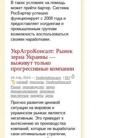
В таких условиях на помощь
может прийти бартер. Система
РосБартер успешно
функционирует с 2008 года и
предоставляет холдингам и
промышленным группам
возможность воспользоваться
своими наработками.
УкрАгроКонсалт: Рынок
зерна Украины —
выживут только
прогрессивные компании
24 July, 2014 —
УкрАгроКонсалт
|
557
урожай
прогнозы
УкрАгроКонсалт
Рынок
производство
зерно
финансирование
зерновые
масличные
кредиты
цены
Прогноз развития ценовой
ситуации на мировом и
украинском рынках является
негативным. Это приведет к
вытеснению из производства
компаний, которые не выработали
свои оптимальные стратегии,