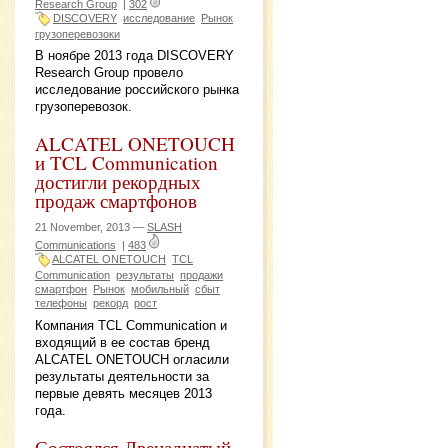
Research Group
|
302
DISCOVERY
исследование
Рынок
грузоперевозоки
В ноябре 2013 года DISCOVERY
Research Group провело
исследование российского рынка
грузоперевозок.
ALCATEL ONETOUCH
и TCL Communication
достигли рекордных
продаж смартфонов
21 November, 2013 —
SLASH
Communications
|
483
ALCATEL ONETOUCH
TCL
Communication
результаты
продажи
смартфон
Рынок
мобильный
сбыт
телефоны
рекорд
рост
Компания TCL Communication и
входящий в ее состав бренд
ALCATEL ONETOUCH огласили
результаты деятельности за
первые девять месяцев 2013
года.
Состоялся Двенадцатый