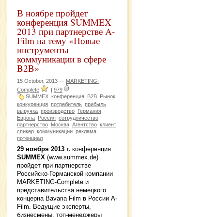
В ноябре пройдет
конференция SUMMEX
2013 при партнерстве A-
Film на тему «Новые
инструменты
коммуникации в сфере
B2B»
15 October, 2013 —
MARKETING-
Complete
|
979
SUMMEX
конференция
B2B
Рынок
конкуренция
потребитель
прибыль
выручка
производство
Германия
Европа
Россия
сотрудничество
партнерство
Москва
Агентство
клиент
спикер
коммуникации
реклама
потенциал
29 ноября 2013 г.
конференция
SUMMEX
(www.summex.de)
пройдет при партнерстве
Российско-Германской компании
MARKETING-Complete и
представительства немецкого
концерна Bavaria Film в России A-
Film. Ведущие эксперты,
бизнесмены, топ-менеджеры