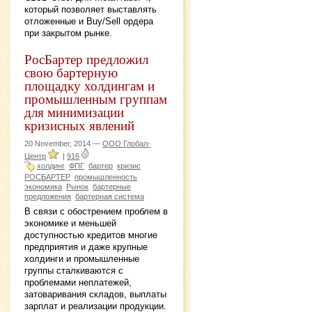
который позволяет выставлять
отложенные и Buy/Sell ордера
при закрытом рынке.
РосБартер предложил
свою бартерную
площадку холдингам и
промышленным группам
для минимизации
кризисных явлений
20 November, 2014 —
ООО Глобал-
Центр
|
916
холдинг
ФПГ
бартер
кризис
РОСБАРТЕР
промышленность
экономика
Рынок
бартерные
предложения
бартерная система
В связи с обострением проблем в
экономике и меньшей
доступностью кредитов многие
предприятия и даже крупные
холдинги и промышленные
группы сталкиваются с
проблемами неплатежей,
затоваривания складов, выплаты
зарплат и реализации продукции.