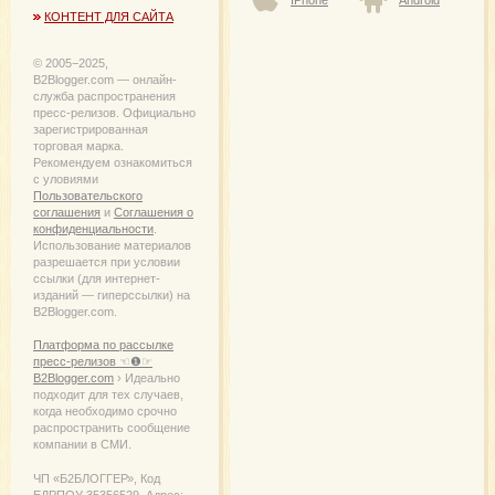
КОНТЕНТ ДЛЯ САЙТА
© 2005−2025,
B2Blogger.com — онлайн-
служба распространения
пресс-релизов. Официально
зарегистрированная
торговая марка.
Рекомендуем ознакомиться
с уловиями
Пользовательского
соглашения
и
Соглашения о
конфиденциальности
.
Использование материалов
разрешается при условии
ссылки (для интернет-
изданий — гиперссылки) на
B2Blogger.com.
Платформа по рассылке
пресс-релизов ☜❶☞
B2Blogger.com
› Идеально
подходит для тех случаев,
когда необходимо срочно
распространить сообщение
компании в СМИ.
ЧП «Б2БЛОГГЕР», Код
ЕДРПОУ 35356529. Адрес: