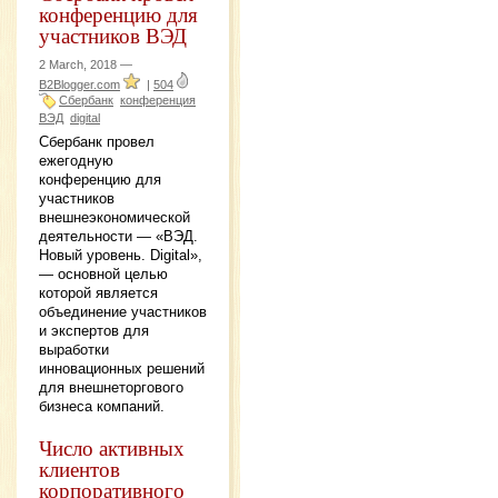
конференцию для
участников ВЭД
2 March, 2018 —
B2Blogger.com
|
504
Сбербанк
конференция
ВЭД
digital
Сбербанк провел
ежегодную
конференцию для
участников
внешнеэкономической
деятельности — «ВЭД.
Новый уровень. Digital»,
— основной целью
которой является
объединение участников
и экспертов для
выработки
инновационных решений
для внешнеторгового
бизнеса компаний.
Число активных
клиентов
корпоративного