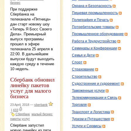
бизнес
Охрана и Безопасность
При поддержке
Пищевая промышленность
Сбербанка на
телеканале «Пятница»
Полиграфия и Печать
дан старт новому шоу
Потребительские товары
«Теперь Я Босс Своего
Дела». Премьерный
Промышленное оборудование
выпуск программы
Работа и Трудоустройство
прошел в эфире
Семинары и Конференции
телеканала 25 апреля в
22:00. В дальнейшем
Семья и Дети
выпуски будут выходить
Спорт
каждую среду в течение
10 недель.
Страхование
Строительство
Сбербанк обновил
линейку пакетов
Судостроение и судоремонт
услуг для малого
Таможенные услуги
бизнеса
Телекоммуникации и Связь
23 April, 2018 —
sberbank
Торговля
|
433
Транспорт и Логистика
Сбербанк
малый бизнес
пакеты услуг
Туризм и Путешествия
Сбербанк запустил
Услуги и Сервисы
новую линейку из пяти