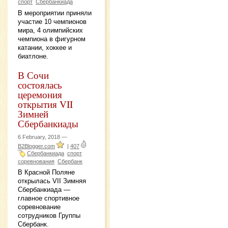
спорт
Сбербанкиада
В мероприятии приняли
участие 10 чемпионов
мира, 4 олимпийских
чемпиона в фигурном
катании, хоккее и
биатлоне.
В Сочи
состоялась
церемония
открытия VII
Зимней
Сбербанкиады
6 February, 2018 —
B2Blogger.com
|
407
Сбербанкиада
спорт
соревнования
Сбербанк
В Красной Поляне
открылась VII Зимняя
Сбербанкиада —
главное спортивное
соревнование
сотрудников Группы
Сбербанк.