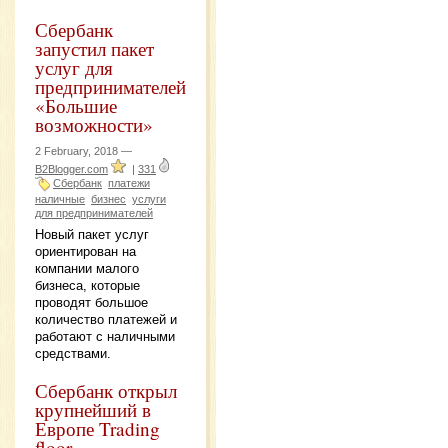
Сбербанк
запустил пакет
услуг для
предпринимателей
«Большие
возможности»
2 February, 2018 —
B2Blogger.com
|
331
Сбербанк
платежи
наличные
бизнес
услуги
для предпринимателей
Новый пакет услуг
ориентирован на
компании малого
бизнеса, которые
проводят большое
количество платежей и
работают с наличными
средствами.
Сбербанк открыл
крупнейший в
Европе Trading
floor