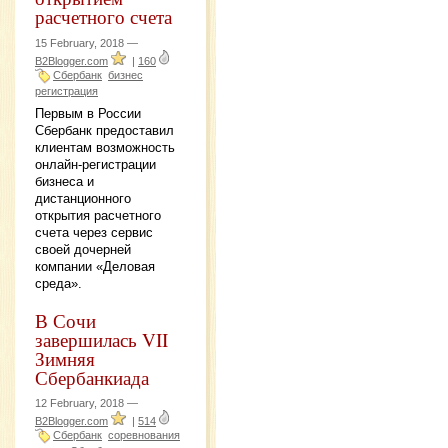
расчетного счета
15 February, 2018 —
B2Blogger.com
|
160
Сбербанк
бизнес
регистрация
Первым в России
Сбербанк предоставил
клиентам возможность
онлайн-регистрации
бизнеса и
дистанционного
открытия расчетного
счета через сервис
своей дочерней
компании «Деловая
среда».
В Сочи
завершилась VII
Зимняя
Сбербанкиада
12 February, 2018 —
B2Blogger.com
|
514
Сбербанк
соревнования