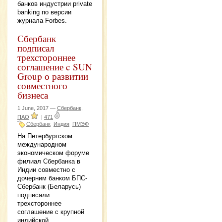
банков индустрии private
banking по версии
журнала Forbes.
Сбербанк
подписал
трехстороннее
соглашение c SUN
Group о развитии
совместного
бизнеса
1 June, 2017 —
Сбербанк,
ПАО
|
471
Сбербанк
Индия
ПМЭФ
На Петербургском
международном
экономическом форуме
филиал Сбербанка в
Индии совместно с
дочерним банком БПС-
Сбербанк (Беларусь)
подписали
трехстороннее
соглашение с крупной
индийской