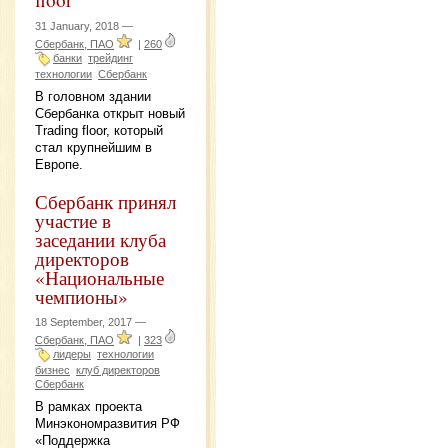
31 January, 2018 —
Сбербанк, ПАО
|
260
банки
трейдинг
технологии
Сбербанк
В головном здании
Сбербанка открыт новый
Trading floor, который
стал крупнейшим в
Европе.
Сбербанк принял
участие в
заседании клуба
директоров
«Национальные
чемпионы»
18 September, 2017 —
Сбербанк, ПАО
|
323
лидеры
технологии
бизнес
клуб директоров
Сбербанк
В рамках проекта
Минэкономразвития РФ
«Поддержка