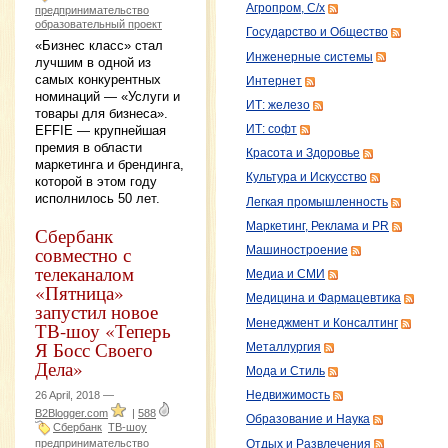
Агропром, С/х
предпринимательство
образовательный проект
Государство и Общество
«Бизнес класс» стал
Инженерные системы
лучшим в одной из
самых конкурентных
Интернет
номинаций — «Услуги и
ИТ: железо
товары для бизнеса».
ИТ: софт
EFFIE — крупнейшая
премия в области
Красота и Здоровье
маркетинга и брендинга,
Культура и Искусство
которой в этом году
исполнилось 50 лет.
Легкая промышленность
Маркетинг, Реклама и PR
Сбербанк
совместно с
Машиностроение
телеканалом
Медиа и СМИ
«Пятница»
Медицина и Фармацевтика
запустил новое
Менеджмент и Консалтинг
ТВ-шоу «Теперь
Я Босс Своего
Металлургия
Дела»
Мода и Стиль
26 April, 2018 —
Недвижимость
B2Blogger.com
|
588
Образование и Наука
Сбербанк
ТВ-шоу
предпринимательство
Отдых и Развлечения