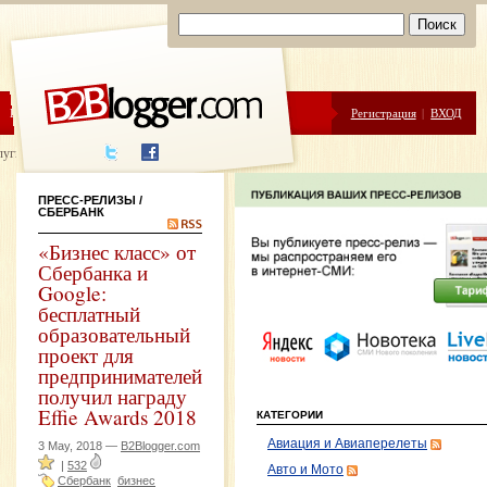
ЦЕНЫ
ПОМОЩЬ
Регистрация
|
ВХОД
луги написания
ПРЕСС-РЕЛИЗЫ
/
СБЕРБАНК
«Бизнес класс» от
Сбербанка и
Google:
бесплатный
образовательный
проект для
предпринимателей
получил награду
Effie Awards 2018
КАТЕГОРИИ
Авиация и Авиаперелеты
3 May, 2018 —
B2Blogger.com
|
532
Авто и Мото
Сбербанк
бизнес