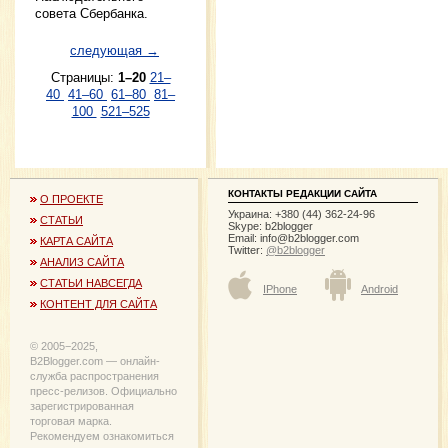
совета Сбербанка.
следующая →
Страницы:
1–20
21–
40
41–60
61–80
81–
100
521–525
КОНТАКТЫ РЕДАКЦИИ САЙТА
О ПРОЕКТЕ
Украина: +380 (44) 362-24-96
СТАТЬИ
Skype: b2blogger
Email:
info@b2blogger.com
КАРТА САЙТА
Twitter:
@b2blogger
АНАЛИЗ САЙТА
СТАТЬИ НАВСЕГДА
IPhone
Android
КОНТЕНТ ДЛЯ САЙТА
© 2005−2025,
B2Blogger.com — онлайн-
служба распространения
пресс-релизов. Официально
зарегистрированная
торговая марка.
Рекомендуем ознакомиться