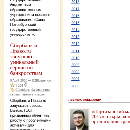
2018
бюджетным
2017
образовательным
учреждением высшего
2016
образования «Санкт-
2015
Петербургский
государственный
2014
университет».
2013
Сбербанк и
2012
Право.ru
2011
запускают
2010
уникальный
2009
сервис по
банкротствам
2008
2007
9 April, 2018 —
B2Blogger.com
|
395
2006
Сбербанк
банкротство
сервис
автоматизация
ЛЕВИТАС АЛЕКСАНДР
Сбербанк и Право.ru
запускают сервис
«Партизанский м
Bankro.TECH,
2017»: открыт ко
призванный облегчить
организацию тра
работу с проблемными
активами для