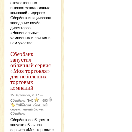
отечественных
высокотехнологичных
компаний-лидеров»,
Сбербанк инициировал
заседание клуба
директоров
«Национальные
чемпионы» и принял в
нем участие.
Сбербанк
запустил
облачный сервис
«Моя торговля»
для небольших
торговых
компаний
15 September, 2017 —
Сбербанк, ПАО
|
693
МойСклад
облачный
сервис
малый бизнес
Сбербанк
Сбербанк сообщает о
запуске облачного
сервиса «Моя торговля»