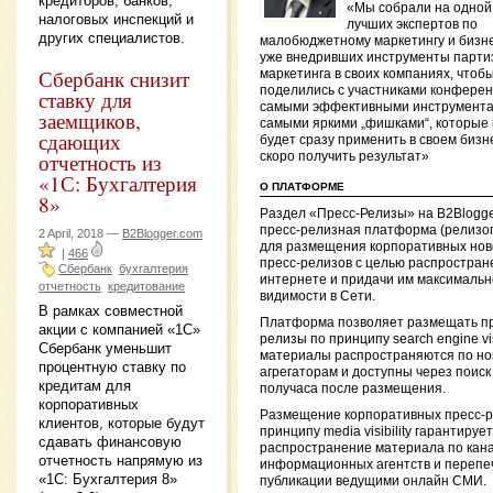
кредиторов, банков,
«Мы собрали на одной
налоговых инспекций и
лучших экспертов по
других специалистов.
малобюджетному маркетингу и бизн
уже внедривших инструменты парти
Сбербанк снизит
маркетинга в своих компаниях, чтоб
поделились с участниками конфере
ставку для
самыми эффективными инструмента
заемщиков,
самыми яркими „фишками“, которые
сдающих
будет сразу применить в своем бизн
отчетность из
скоро получить результат»
«1С: Бухгалтерия
О ПЛАТФОРМЕ
8»
Раздел «Пресс-Релизы» на B2Blogg
пресс-релизная платформа (релизо
2 April, 2018 —
B2Blogger.com
для размещения корпоративных нов
|
466
пресс-релизов с целью распростран
Сбербанк
бухгалтерия
интернете и придачи им максималь
отчетность
кредитование
видимости в Сети.
В рамках совместной
Платформа позволяет размещать пр
акции с компанией «1С»
релизы по принципу search engine visi
Сбербанк уменьшит
материалы распространяются по н
процентную ставку по
агрегаторам и доступны через поиск
кредитам для
получаса после размещения.
корпоративных
Размещение корпоративных пресс-р
клиентов, которые будут
принципу media visibility гарантирует
сдавать финансовую
распространение материала по кан
отчетность напрямую из
информационных агентств и перепеч
«1С: Бухгалтерия 8»
публикации ведущими онлайн СМИ.