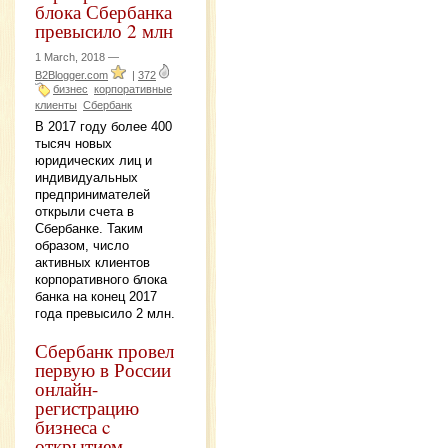
блока Сбербанка
превысило 2 млн
1 March, 2018 —
B2Blogger.com
|
372
бизнес
корпоративные
клиенты
Сбербанк
В 2017 году более 400
тысяч новых
юридических лиц и
индивидуальных
предпринимателей
открыли счета в
Сбербанке. Таким
образом, число
активных клиентов
корпоративного блока
банка на конец 2017
года превысило 2 млн.
Сбербанк провел
первую в России
онлайн-
регистрацию
бизнеса c
открытием