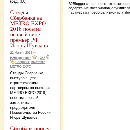
(ред. 3.0).
B2Blogger.com не несет ответственн
содержание материалов, опубликов
Стенды
партнерами пресс-релизной платф
Сбербанка на
METRO EXPO
2018 посетил
первый вице-
премьер РФ
Игорь Шувалов
22 March, 2018 —
B2Blogger.com
|
387
Сбербанк
выставка
METRO EXPO
Стенды Сбербанка,
выступающего
стратегическим
партнером на выставке
METRO EXPO 2018,
посетил первый
заместитель
председателя
Правительства России
Игорь Шувалов.
Сбербанк провел