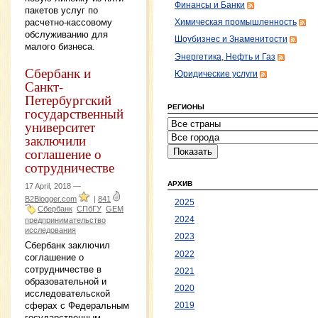
Финансы и Банки
пакетов услуг по
расчетно-кассовому
Химическая промышленность
обслуживанию для
Шоубизнес и Знаменитости
малого бизнеса.
Энергетика, Нефть и Газ
Сбербанк и
Юридические услуги
Санкт-
Петербургский
РЕГИОНЫ
государственный
университет
заключили
соглашение о
сотрудничестве
АРХИВ
17 April, 2018 —
B2Blogger.com
|
841
2025
Сбербанк
СПбГУ
GEM
2024
предпринимательство
исследования
2023
Сбербанк заключил
2022
соглашение о
сотрудничестве в
2021
образовательной и
2020
исследовательской
сферах с Федеральным
2019
государственным