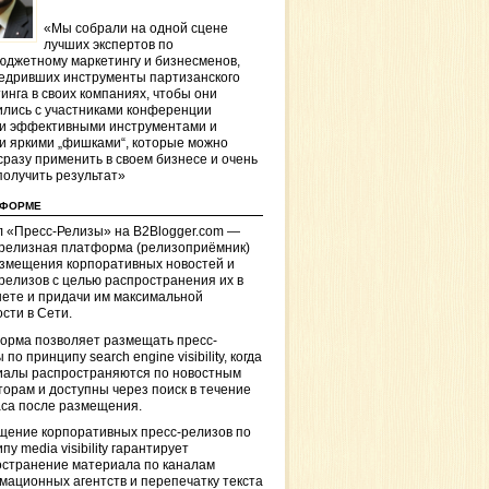
«Мы собрали на одной сцене
лучших экспертов по
джетному маркетингу и бизнесменов,
едривших инструменты партизанского
инга в своих компаниях, чтобы они
лись с участниками конференции
и эффективными инструментами и
и яркими „фишками“, которые можно
сразу применить в своем бизнесе и очень
получить результат»
ТФОРМЕ
 «Пресс-Релизы» на B2Blogger.com —
-релизная платформа (релизоприёмник)
азмещения корпоративных новостей и
релизов с целью распространения их в
ете и придачи им максимальной
сти в Сети.
орма позволяет размещать пресс-
 по принципу search engine visibility, когда
иалы распространяются по новостным
торам и доступны через поиск в течение
са после размещения.
щение корпоративных пресс-релизов по
пу media visibility гарантирует
остранение материала по каналам
ационных агентств и перепечатку текста