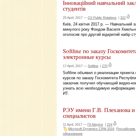
Інноваційний навчальний зак
студентів
25 April, 2017 —
O2 Public Relations
|
322
Київ, 24 квітня 2017 р. — Навчальний 
минулого року Фондом Василя Хмельни
оголосив про другий відкритий набір ст
Softline по заказу Госкомите
электронные курсы
17 April, 2017 —
Softline
|
270
Softline объявил о реализации проект
курсов по заказу Госкомитета Республ
заказчик получил обучающий видео-кон
узнать всю необходимую информацию о
ИТ.
РЭУ имени Г.В. Плеханова
специалистов
11 April, 2017 —
ГК Maykor
|
224
Microsoft Dynamics CRM 2016
Российским 
образование