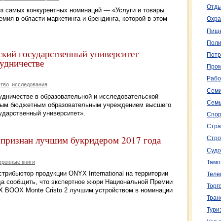
Отды
из самых конкурентных номинаций — «Услуги и товары
мия в области маркетинга и брендинга, которой в этом
Охра
Пище
Поли
ский государственный университет
Потр
удничестве
Пром
Рабо
тво
исследования
Семи
удничестве в образовательной и исследовательской
Семь
ным бюджетным образовательным учреждением высшего
ударственный университет».
Спор
Стра
признан лучшим букридером 2017 года
Стро
Судо
тронные книги
Тамо
рибьютор продукции ONYX International на территории
Теле
да сообщить, что экспертное жюри Национальной Премии
Торг
 BOOX Monte Cristo 2 лучшим устройством в номинации
Тран
Тури