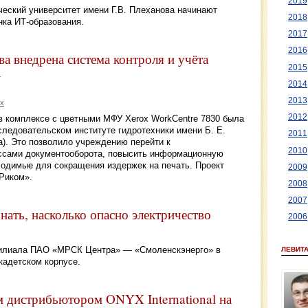
2019
ский университет имени Г.В. Плеханова начинают
2018
нка ИТ-образования.
2017
2016
а внедрена система контроля и учёта
2015
x
2014
2013
ox
2012
 в комплексе с цветными МФУ Xerox WorkCentre 7830 была
ледовательском институте гидротехники имени Б. Е.
2011
а). Это позволило учреждению перейти к
2010
ссами документооборота, повысить информационную
ходимые для сокращения издержек на печать. Проект
2009
Риком».
2008
2007
нать, насколько опасно электричество
2006
филиала ПАО «МРСК Центра» — «Смоленскэнерго» в
ЛЕВИТ
адетском корпусе.
 дистрибьютором ONYX International на