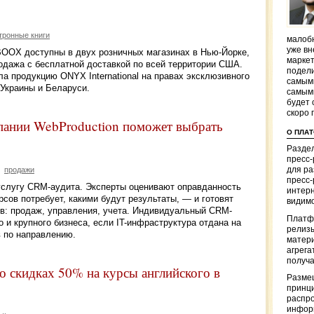
тронные книги
малобю
уже вн
OOX доступны в двух розничных магазинах в Нью-Йорке,
маркет
одажа с бесплатной доставкой по всей территории США.
подели
а продукцию ONYX International на правах эксклюзивного
самым
 Украины и Беларуси.
самым
будет 
скоро 
пании WebProduction поможет выбрать
О ПЛА
Раздел
пресс
для р
продажи
пресс-
услугу CRM-аудита. Эксперты оценивают оправданность
интерн
ов потребует, какими будут результаты, — и готовят
видимо
в: продаж, управления, учета. Индивидуальный CRM-
Платф
 и крупного бизнеса, если IT-инфраструктура отдана на
релизы
в по направлению.
матер
агрега
получа
скидках 50% на курсы английского в
Разме
принци
распр
информ