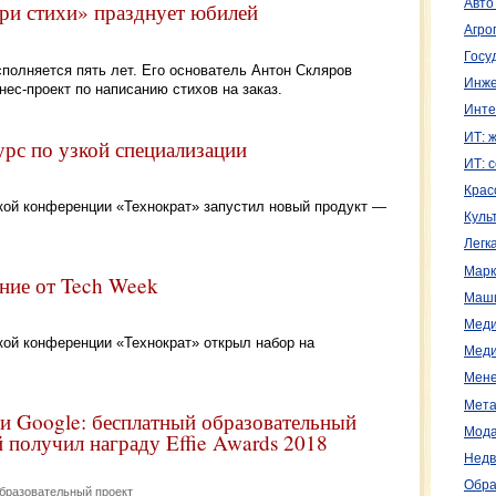
Авто
ари стихи» празднует юбилей
Агро
Госу
сполняется пять лет. Его основатель Антон Скляров
Инже
нес-проект по написанию стихов на заказ.
Инте
ИТ: 
с по узкой специализации
ИТ: 
Крас
кой конференции «Технократ» запустил новый продукт —
Куль
Легк
Марк
ние от Tech Week
Маш
Меди
кой конференции «Технократ» открыл набор на
Меди
Мене
Мета
 и Google: бесплатный образовательный
Мода
 получил награду Effie Awards 2018
Недв
Обра
бразовательный проект