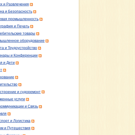
х и Развлечения
на и Безопасность
вая промышленность
графия и Печать
ебительские товары
ышленное оборудование
та и Трудоустройство
нары и Конференции
я и Дети
т
хование
ительство
строение и судоремонт
женные услуги
коммуникации и Связь
овля
спорт и Логистика
зм и Путешествия