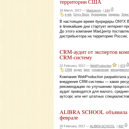
территории США
16 March, 2017 —
МакЦентр
|
144
e-ink
Onyx Boox
букридеры
ридеры
Элек
В настоящее время букридеры ONYX B
в ближайшие дни стартует интернет-пр
До этого компания МакЦентр поставлял
дистрибьютора на территорию России,
CRM-аудит от экспертов ком
CRM-систему
22 February, 2017 —
WebProduction
|
474
CRM
аудит
bpm
управление
менеджмент
Компания WebProduction разработала 
внедрения CRM-системы — каких ресурс
рекомендацию по улучшению процессо
аудит проводится для малого, среднего
аутсорс или нет штатных специалисто
ALIBRA SCHOOL объявила о 
феврале
20 February, 2017 —
ALIBRA SCHOOL
|
402