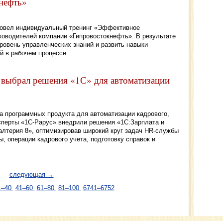
нефть»
провел индивидуальный тренинг «Эффективное
ководителей компании «Гипровостокнефть». В результате
ровень управленческих знаний и развить навыки
 в рабочем процессе.
выбрал решения «1С» для автоматизации
а программных продукта для автоматизации кадрового,
ксперты «1С-Рарус» внедрили решения «1С:Зарплата и
алтерия 8», оптимизировав широкий круг задач HR-службы
ы, операции кадрового учета, подготовку справок и
следующая →
1–40
41–60
61–80
81–100
6741–6752