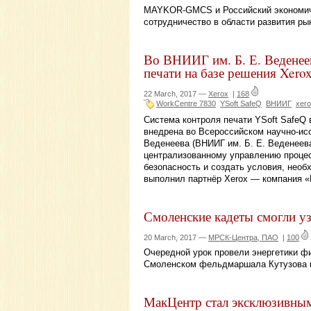
MAYKOR-GMCS и Российский экономиче
сотрудничество в области развития ры
Во ВНИИГ им. Б. Е. Веденеев
печати на базе решения Xero
22 March, 2017 —
Xerox
|
168
WorkCentre 7830
YSoft SafeQ
ВНИИГ
xer
Система контроля печати YSoft SafeQ
внедрена во Всероссийском научно-исс
Веденеева (ВНИИГ им. Б. Е. Веденеев
централизованному управлению проце
безопасность и создать условия, необ
выполнил партнёр Xerox — компания «
Смоленские кадеты смогли уз
20 March, 2017 —
МРСК-Центра, ПАО
|
100
Очередной урок провели энергетики 
Смоленском фельдмаршала Кутузова к
МакЦентр стал эксклюзивным