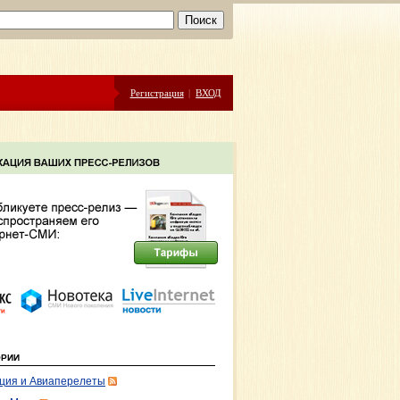
Регистрация
|
ВХОД
ОРИИ
ция и Авиаперелеты