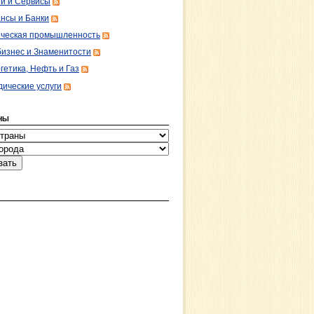
ги и Сервисы
нсы и Банки
ческая промышленность
изнес и Знаменитости
гетика, Нефть и Газ
ические услуги
НЫ