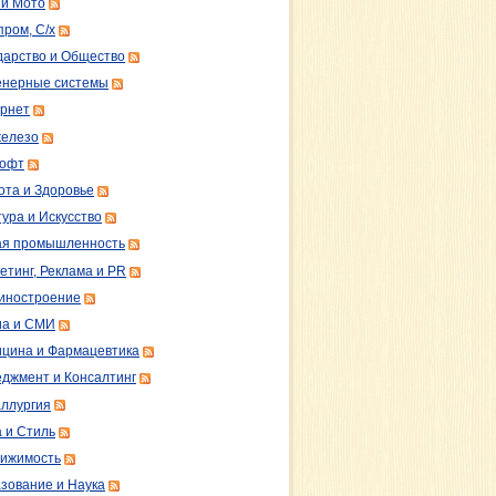
 и Мото
пром, С/х
дарство и Общество
нерные системы
рнет
железо
софт
ота и Здоровье
тура и Искусство
ая промышленность
етинг, Реклама и PR
иностроение
а и СМИ
цина и Фармацевтика
джмент и Консалтинг
ллургия
 и Стиль
ижимость
зование и Наука