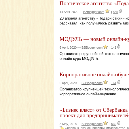
Поэтическое агентство «Под
14 April, 2020 —
B2Blogger.com
|
555
23 апреля агентству «Подари стихи» и
рассказал, как получилось развить биз
МОДУЛЬ — новый онлайн-кур
6 April, 2020 —
B2Blogger.com
|
141
Организатор крупнейшей технологичес
онлайн-курс МОДУЛЬ.
Корпоративное онлайн-обуче
6 April, 2020 —
B2Blogger.com
|
161
Организатор крупнейшей технологичес
корпоративное онлайн-обучение.
«Бизнес класс» от Сбербанка
проект для предпринимателей
3 May, 2018 —
B2Blogger.com
|
532
Сбербанк
бизнес
предпринимательство
о