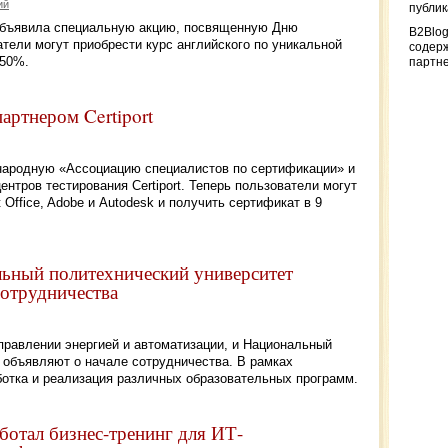
ий
публи
объявила специальную акцию, посвященную Дню
B2Blog
тели могут приобрести курс английского по уникальной
содер
 50%.
партн
партнером Certiport
ународную «Ассоциацию специалистов по сертификации» и
нтров тестирования Certiport. Теперь пользователи могут
 Office, Adobe и Autodesk и получить сертификат в 9
альный политехнический университет
сотрудничества
 управлении энергией и автоматизации, и Национальный
 объявляют о начале сотрудничества. В рамках
ботка и реализация различных образовательных программ.
аботал бизнес-тренинг для ИТ-