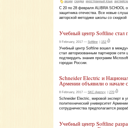
акции
скидки
иностранный язык
английск
С 20 по 28 февраля ALIBRA SCHOOL 
защитника отечества. Все новые слуша
авторской методике школы со скидкой
Учебный центр Softline стал 
9 February, 2017 —
Softline
|
152
Учебный центр Softline вошел в межд
стал авторизованным партнером сети це
подтвердить знания программ Microsoft
городах России.
Schneider Electric и Национ
Армении объявили о начале 
8 February, 2017 —
SKC-Agency
|
270
Schneider Electric, мировой эксперт в
политехнический университет Армении
сотрудничества предполагается разра
Учебный центр Softline разр