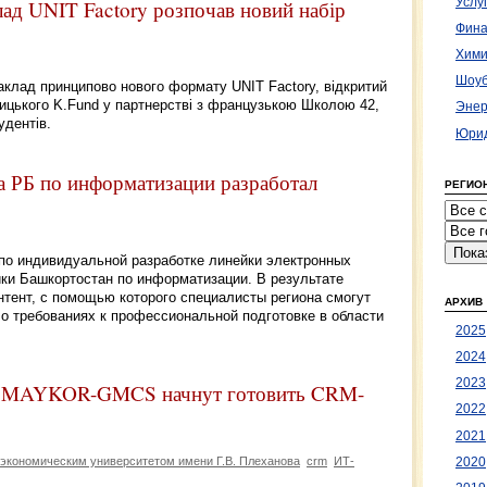
Услу
лад UNIT Factory розпочав новий набір
Фина
Хими
Шоуб
заклад принципово нового формату UNIT Factory, відкритий
цького K.Fund у партнерстві з французькою Школою 42,
Энер
удентів.
Юрид
та РБ по информатизации разработал
РЕГИО
а по индивидуальной разработке линейки электронных
ики Башкортостан по информатизации. В результате
тент, с помощью которого специалисты региона смогут
АРХИВ
 требованиях к профессиональной подготовке в области
2025
2024
2023
 и MAYKOR-GMCS начнут готовить CRM-
2022
2021
экономическим университетом имени Г.В. Плеханова
сrm
ИТ-
2020