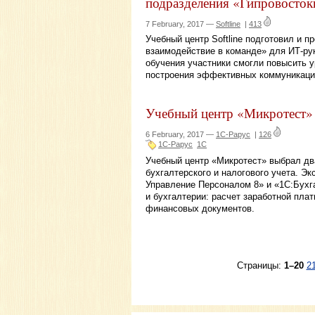
подразделения «Гипровосток
7 February, 2017 —
Softline
|
413
Учебный центр Softline подготовил и 
взаимодействие в команде» для ИТ-ру
обучения участники смогли повысить у
построения эффективных коммуникаций
Учебный центр «Микротест» 
6 February, 2017 —
1С-Рарус
|
126
1С-Рарус
1С
Учебный центр «Микротест» выбрал дв
бухгалтерского и налогового учета. Э
Управление Персоналом 8» и «1С:Бухг
и бухгалтерии: расчет заработной плат
финансовых документов.
Страницы:
1–20
2