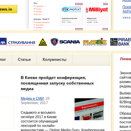
Порі
ews.io
AirPo
SEMA
New 
Febru
Сове
Novem
Poin
2022
Каме
Поче
лог
Статьи
Колумнисты
– вы
Step-
Integ
Эконом
В Киеве пройдет конференция,
сайтов
Укра
размещ
посвященная запуску собственных
плат
редак
медиа
Drag
Выбир
зара
размещ
Медиа и СМИ
, 20
B2Blo
September, 2017
Лучш
посещ
году
,
Седьмого и восьмого
Обраща
Offic
октября 2017 в Киеве
поможе
Ukrai
состоится обучающий
посто
May, 
лекторий по онлайн-
ваши 
журналистике — Online Media Guru. Конференция
Возм