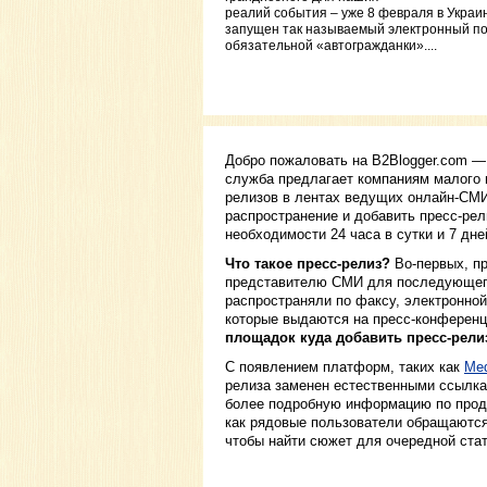
реалий события – уже 8 февраля в Украи
запущен так называемый электронный п
обязательной «автогражданки»....
Добро пожаловать на B2Blogger.com —
служба предлагает компаниям малого и
релизов в лентах ведущих онлайн-СМИ
распространение и добавить пресс-рел
необходимости 24 часа в сутки и 7 дне
Что такое пресс-релиз?
Во-первых, п
представителю СМИ для последующего 
распространяли по факсу, электронной
которые выдаются на пресс-конференц
площадок куда добавить пресс-рели
С появлением платформ, таких как
Med
релиза заменен естественными ссылкам
более подробную информацию по продук
как рядовые пользователи обращаются 
чтобы найти сюжет для очередной ста