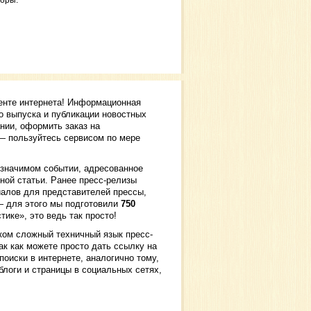
оры.
2022
orthcoming event Tech Jobs Fair 2022 in
na
,
5 May, 2022
ытие расчетного счета для бизнеса в
е Тинькофф
,
22 April, 2022
т ли заводить банковскую карту для
нка?
,
18 April, 2022
енте интернета! Информационная
чение кредита наличными в банке
о выпуска и публикации новостных
кофф
,
25 March, 2022
нии, оформить заказ на
 — пользуйтесь сервисом по мере
значимом событии, адресованное
ной статьи. Ранее пресс-релизы
иалов для представителей прессы,
— для этого мы подготовили
750
тике», это ведь так просто!
ком сложный техничный язык пресс-
ак как можете просто дать ссылку на
оиски в интернете, аналогично тому,
блоги и страницы в социальных сетях,