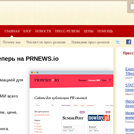
ГЛАВНАЯ
БЛОГ
НОВОСТИ
ПРЕСС-РЕЛИЗЫ
ЦЕНЫ
ПОМОЩЬ
Почему мы
Чеклист по пресс-релизам
Написание пресс-релизов
Пресс
еперь на PRNEWS.io
Expl
Title
2025
рмацией для
STAT
пере
March
МИ всего
Якіс
безп
ям, цене,
Межк
вним
Febru
инга.
Інте
доско