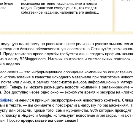
инвест
не будет
посвящена интернет-журналистике и новым
May, 
олис
медиа. Слушатели смогут узнать, как создать
New f
собственное издание, наполнить его инфор...
Vien
Откр
банк
Стои
ребе
 ведущую платформу по рассылке пресс-релизов в русскоязычном сегм
Полу
 среднего бизнеса обеспечивать узнаваемость в Сети путём регулярног
Тинь
. Представителю пресс-службы требуется лишь создать профиль компа
из в ленту B2Blogger.com. Никаких контрактов и ежемесячных подписок
й в неделю.
ресс-релиз — это информационное сообщение компании об общественно 
использования в качестве исходного материала при подготовке новост
 почте или лично, в рамках пресс-китов (набора информационных матер
иях). Теперь вы можете размещать новости компаний в онлайн-режиме 
з
. Всё доступно через одно окно — экономьте время и ресурсы на «логис
ialister
, изменился принцип распространения новостного контента. Cлиш
и в тексте, — вы снимаете с пресс-релиза нагрузку по разъяснениям, т
ту или отрасли. Кроме того, сами журналисты, 98% которых проводят п
к поиску в Яндекс и Google, используют новостные агрегаторы, читают 
тьи. Просто
предоставьте им свой сюжет!