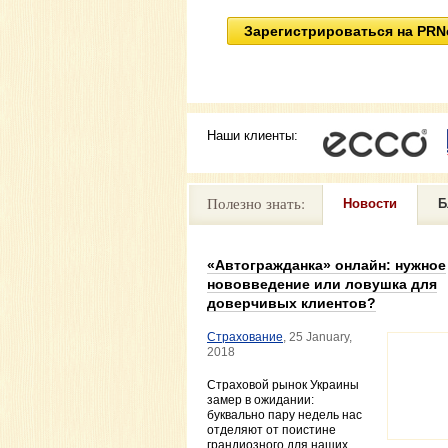
Зарегистрироваться на PRN
Наши клиенты:
Полезно знать:
Новости
Б
«Автогражданка» онлайн: нужное
нововведение или ловушка для
доверчивых клиентов?
Страхование
, 25 January,
2018
Страховой рынок Украины
замер в ожидании:
буквально пару недель нас
отделяют от поистине
грандиозного для наших