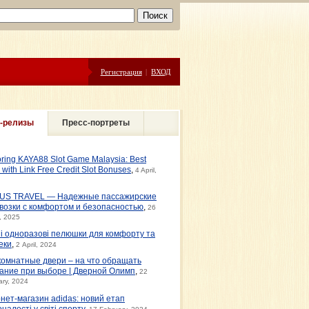
Регистрация
|
ВХОД
-релизы
Пресс-портреты
oring KAYA88 Slot Game Malaysia: Best
s with Link Free Credit Slot Bonuses
,
4 April,
US TRAVEL — Надежные пассажирские
возки с комфортом и безопасностью
,
26
, 2025
ні одноразові пелюшки для комфорту та
еки
,
2 April, 2024
омнатные двери – на что обращать
ание при выборе | Дверной Олимп
,
22
ary, 2024
рнет-магазин adidas: новий етап
налості у світі спорту
,