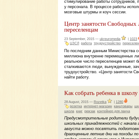
стимулирование работы сотрудников, 
у персонала. В процессе работы испол
мозговые штурмы и коуч сессии.
Центр занятости Свободных 
переселенцам
23 September, 2015 —
ukreuromedia
|
1023
ЦЗСЛ
работа
трудоустройство
переселе
По последним данным Министерства со
миллиона внутренне перемещенных лиц.
реальное число переселенцев может б
сталкиваются люди, вынужденные, зач
трудоустройство. «Центр занятости 
найти работу.
Как собрать ребенка в школу
28 August, 2015 —
Rozetka
|
1280
розетка
интернет-магазин
канцтовары
шк
школа
книг
рюкзак
контейнер для ланча
Предусмотрительные родители будущ
школьных принадлежностей с начала а
августа можно посвятить подготовке
драгоценные летние дни на походы п