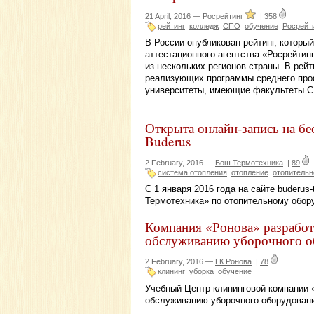
21 April, 2016 —
Росрейтинг
|
358
рейтинг
колледж
СПО
обучение
Росрейт
В России опубликован рейтинг, которы
аттестационного агентства «Росрейти
из нескольких регионов страны. В рей
реализующих программы среднего проф
университеты, имеющие факультеты С
Открыта онлайн-запись на бе
Buderus
2 February, 2016 —
Бош Термотехника
|
89
система отопления
отопление
отопительн
С 1 января 2016 года на сайте buderus-
Термотехника» по отопительному обор
Компания «Ронова» разработа
обслуживанию уборочного о
2 February, 2016 —
ГК Ронова
|
78
клининг
уборка
обучение
Учебный Центр клининговой компании 
обслуживанию уборочного оборудован