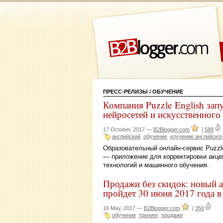
ПРЕСС-РЕЛИЗЫ
/ ОБУЧЕНИЕ
Компания Puzzle English зап
нейросетей и искусственного
17 October, 2017 —
B2Blogger.com
|
588
английский
обучение
изучение английског
Образовательный онлайн-сервис Puzzle
— приложение для корректировки акце
технологий и машинного обучения.
Продажи без скидок: новый 
пройдет 30 июня 2017 года 
16 May, 2017 —
B2Blogger.com
|
350
обучение
тренинг
продажи