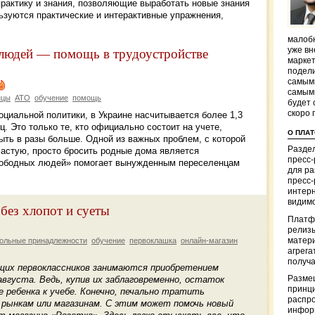
практику и знания, позволяющие выработать новые знания
ьзуются практические и интерактивные упражнения,
малобю
людей — помощь в трудоустройстве
уже вн
маркет
подели
самым
самым
нцы
АТО
обучение
помощь
будет 
скоро 
циальной политики, в Украине насчитывается более 1,3
 Это только те, кто официально состоит на учете,
О ПЛА
ыть в разы больше. Одной из важных проблем, с которой
Раздел
астую, просто бросить родные дома является
пресс
Свободных людей» помогает вынужденным переселенцам
для р
пресс-
интерн
видимо
 без хлопот и суеты
Платф
релизы
матер
ольные принадлежности
обучение
первоклашка
онлайн-магазин
агрега
получа
их первоклассников занимаются приобретением
Разме
вгуста. Ведь, купив их заблаговременно, остаток
принци
 ребенка к учебе. Конечно, печально тратить
распр
о рынкам или магазинам. С этим может помочь новый
информ