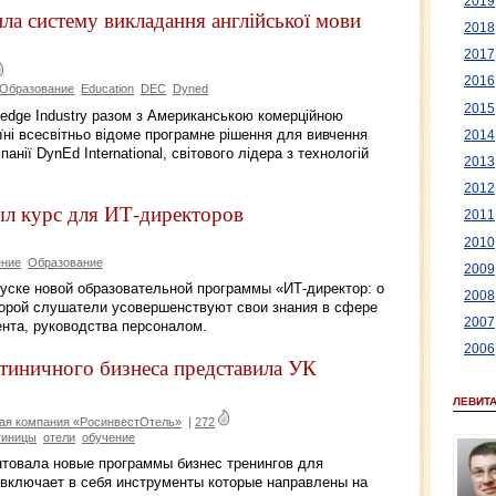
2019
ла систему викладання англійської мови
2018
2017
2016
Образование
Education
DEC
Dyned
2015
ledge Industry разом з Американською комерційною
ні всесвітньо відоме програмне рішення для вивчення
2014
анії DynEd International, світового лідера з технологій
2013
2012
ыл курс для ИТ-директоров
2011
2010
ение
Образование
2009
апуске новой образовательной программы «ИТ-директор: о
2008
торой слушатели усовершенствуют свои знания в сфере
2007
нта, руководства персоналом.
2006
стиничного бизнеса представила УК
ЛЕВИТ
ая компания «РосинвестОтель»
|
272
тиницы
отели
обучение
товала новые программы бизнес тренингов для
 включает в себя инструменты которые направлены на