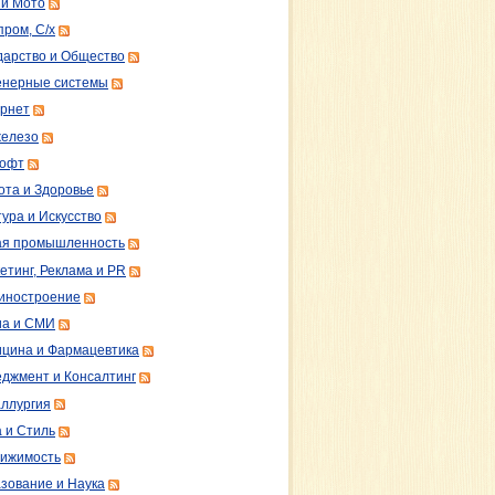
 и Мото
пром, С/х
дарство и Общество
нерные системы
рнет
железо
софт
ота и Здоровье
тура и Искусство
ая промышленность
етинг, Реклама и PR
иностроение
а и СМИ
цина и Фармацевтика
джмент и Консалтинг
ллургия
 и Стиль
ижимость
зование и Наука