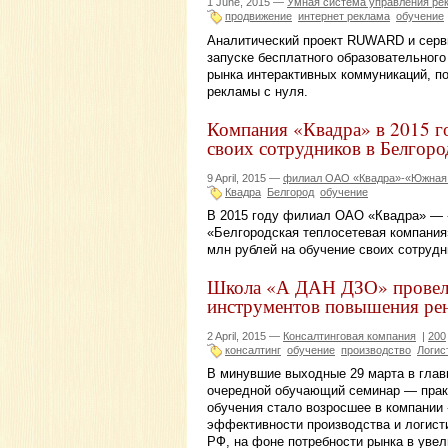
1 June, 2015 —
Умная система управления рек
продвижение
интернет реклама
обучение
Аналитический проект RUWARD и серви
запуске бесплатного образовательного 
рынка интерактивных коммуникаций, п
рекламы с нуля.
Компания «Квадра» в 2015 го
своих сотрудников в Белгоро
9 April, 2015 —
филиал ОАО «Квадра»-«Южная 
Квадра
Белгород
обучение
В 2015 году филиал ОАО «Квадра» — 
«Белгородская теплосетевая компания
млн рублей на обучение своих сотрудн
Школа «А ДАН ДЗО» провела
инструментов повышения рен
2 April, 2015 —
Консалтинговая компания
|
200
консалтинг
обучение
производство
Логис
В минувшие выходные 29 марта в гла
очередной обучающий семинар — прак
обучения стало возросшее в компании
эффективности производства и логист
РФ, на фоне потребности рынка в уве