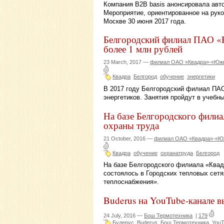
Компания B2B basis анонсировала авто
Мероприятие, ориентированное на руко
Москве 30 июня 2017 года.
Белгородский филиал ПАО «К
более 1 млн рублей
23 March, 2017 —
филиал ОАО «Квадра»-«Южна
Квадра
Белгород
обучение
энергетики
В 2017 году Белгородский филиал ПАО
энергетиков. Занятия пройдут в учебн
На базе Белгородского фили
охраны труда
21 October, 2016 —
филиал ОАО «Квадра»-«Юж
Квадра
обучение
охранатруда
Белгород
На базе Белгородского филиала «Квад
состоялось в Городских тепловых сет
теплоснабжения».
Buderus на YouTube-канале в
24 July, 2016 —
Бош Термотехника
|
179
Будерус
Buderus
Бош Термотехника
You