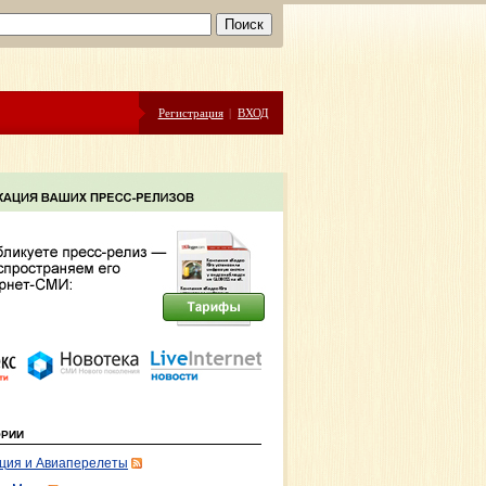
Регистрация
|
ВХОД
ОРИИ
ция и Авиаперелеты