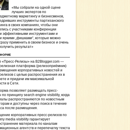
«Мы собрали на одной сцене
лучших экспертов по
джетному маркетингу и бизнесменов,
едривших инструменты партизанского
инга в своих компаниях, чтобы они
лись с участниками конференции
и эффективными инструментами и
и яркими „фишками“, которые можно
сразу применить в своем бизнесе и очень
получить результат»
ТФОРМЕ
 «Пресс-Релизы» на B2Blogger.com —
-релизная платформа (релизоприёмник)
азмещения корпоративных новостей и
релизов с целью распространения их в
ете и придачи им максимальной
сти в Сети.
орма позволяет размещать пресс-
 по принципу search engine visibility, когда
иалы распространяются по новостным
торам и доступны через поиск в течение
са после размещения.
щение корпоративных пресс-релизов по
пу media visibility гарантирует
остранение материала по каналам
ационных агентств и перепечатку текста