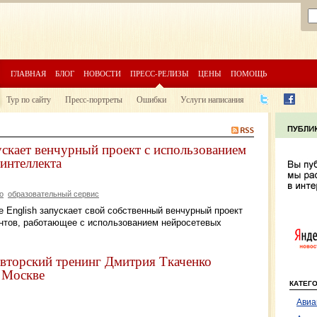
ГЛАВНАЯ
БЛОГ
НОВОСТИ
ПРЕСС-РЕЛИЗЫ
ЦЕНЫ
ПОМОЩЬ
Тур по сайту
Пресс-портреты
Ошибки
Услуги написания
ускает венчурный проект с использованием
 интеллекта
о
образовательный сервис
 English запускает свой собственный венчурный проект
нтов, работающее с использованием нейросетевых
авторский тренинг Дмитрия Ткаченко
в Москве
КАТЕГ
Авиа