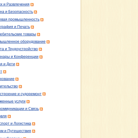
х и Развлечения
на и Безопасность
вая промышленность
графия и Печать
ебительские товары
ышленное оборудование
та и Трудоустройство
нары и Конференции
я и Дети
т
хование
ительство
строение и судоремонт
женные услуги
коммуникации и Связь
овля
спорт и Логистика
зм и Путешествия