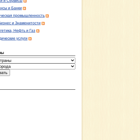
ги и Сервисы
нсы и Банки
ческая промышленность
изнес и Знаменитости
гетика, Нефть и Газ
ические услуги
НЫ