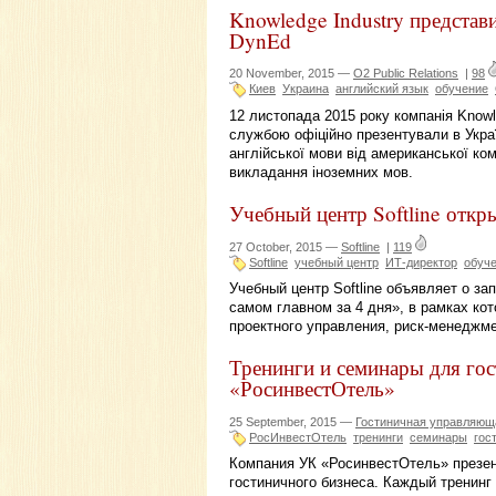
Knowledge Industry представи
DynEd
20 November, 2015 —
O2 Public Relations
|
98
Киев
Украина
английский язык
обучение
12 листопада 2015 року компанія Know
службою офіційно презентували в Украї
англійської мови від американської комп
викладання іноземних мов.
Учебный центр Softline откр
27 October, 2015 —
Softline
|
119
Softline
учебный центр
ИТ-директор
обуч
Учебный центр Softline объявляет о з
самом главном за 4 дня», в рамках ко
проектного управления, риск-менеджме
Тренинги и семинары для го
«РосинвестОтель»
25 September, 2015 —
Гостиничная управляющ
РосИнвестОтель
тренинги
семинары
гос
Компания УК «РосинвестОтель» презен
гостиничного бизнеса. Каждый тренинг