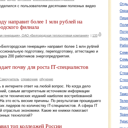
Отды
поделился с пользователям десятками полезных видео
Охра
Пище
ду направит более 1 млн рублей на
Поли
родского филиала
Потр
 генерация», ОАО «Белгородская теплосетевая компания»
|
133
Пром
Рабо
Белгородская генерация» направит более 1 млн рублей
ссиональную подготовку, переподготовку, аттестацию и
Семи
дка 200 работников энергопредприятия.
Семь
дает почву для роста IT-специалистов
Спор
Стра
Самоучитель
справочник
обучение
Стро
 в интернете ответ на любой вопрос. Но когда дело
Судо
ений, самым авторитетным источником информации
Тамо
ласти технических изданий наиболее востребованной
На это есть веские причины. По результатам прошедшего
Теле
ких лидеров по количеству IT-специалистов. А сфера IT
Торг
й отраслью экономики. Какие же книжки помогают
Тран
онных технологий?
Тури
вил топ колледжей России