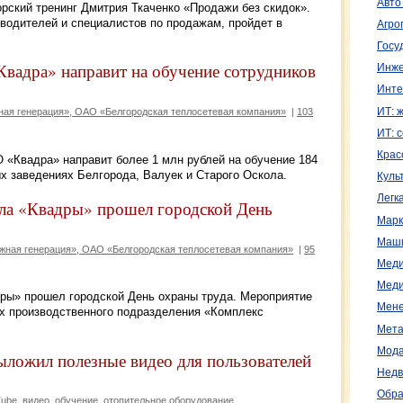
Авто
рский тренинг Дмитрия Ткаченко «Продажи без скидок».
водителей и специалистов по продажам, пройдет в
Агро
Госу
вадра» направит на обучение сотрудников
Инже
Инте
ИТ: 
я генерация», ОАО «Белгородская теплосетевая компания»
|
103
ИТ: 
Крас
 «Квадра» направит более 1 млн рублей на обучение 184
ых заведениях Белгорода, Валуек и Старого Оскола.
Куль
Легк
ала «Квадры» прошел городской День
Марк
Маш
ная генерация», ОАО «Белгородская теплосетевая компания»
|
95
Меди
Меди
ры» прошел городской День охраны труда. Мероприятие
Мене
ях производственного подразделения «Комплекс
Мета
Мода
ыложил полезные видео для пользователей
Недв
Обра
Tube
видео
обучение
отопительное оборудование