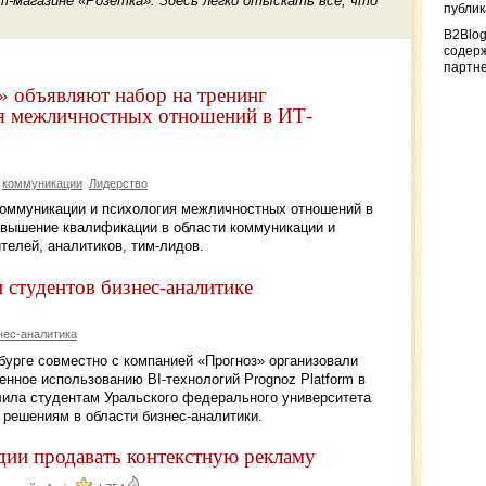
-магазине «Розетка». Здесь легко отыскать все, что
публи
B2Blog
содер
партн
 объявляют набор на тренинг
я межличностных отношений в ИТ-
коммуникации
Лидерство
«Коммуникации и психология межличностных отношений в
повышение квалификации в области коммуникации и
телей, аналитиков, тим-лидов.
и студентов бизнес-аналитике
нес-аналитика
нбурге совместно с компанией «Прогноз» организовали
нное использованию BI-технологий Prognoz Platform в
лила студентам Уральского федерального университета
решениям в области бизнес-аналитики.
удии продавать контекстную рекламу