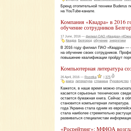
Бренд отопительной техники Buderus 
на YouTube-канале.
Компания «Квадра» в 2016 го
обучение сотрудников Белго
17 June, 2016 —
филиал ОАО «Квадра»-«Южная
Квадра
Белгород
обучение
энергетики
В 2016 году филиал ПАО «Квадра» — «
на обучение своих сотрудников. Профе
повышение квалификации пройдут поря
Компьютерная литература соз
26 April, 2016 —
Rozetka
|
375
книга
литература
страница
Руководство
Кажется, в наше время можно отыскать
касается серьезных технических свед
остается бумажная книга. Сейчас в об
становится компьютерная литература. 
года Украина стала одним из европейс
стала наиболее стремительно растуще
развиваться специалистам информаци
«Росрейтинг»: МФЮА возгла