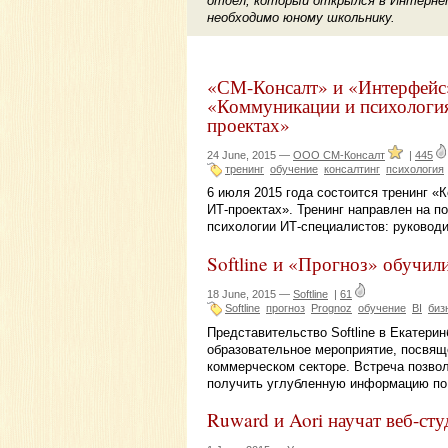
отдел, который открылся в Интернет
необходимо юному школьнику.
«СМ-Консалт» и «Интерфейс»
«Коммуникации и психологи
проектах»
24 June, 2015 —
ООО СМ-Консалт
|
445
тренинг
обучение
консалтинг
психология
6 июля 2015 года состоится тренинг 
ИТ-проектах». Тренинг направлен на 
психологии ИТ-специалистов: руководи
Softline и «Прогноз» обучил
18 June, 2015 —
Softline
|
61
Softline
прогноз
Prognoz
обучение
BI
биз
Представительство Softline в Екатери
образовательное мероприятие, посвяще
коммерческом секторе. Встреча позво
получить углубленную информацию по 
Ruward и Aori научат веб-ст