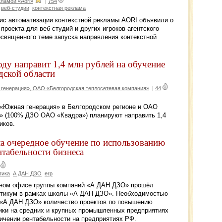
ламой «Aori»
|
754
веб-студии
контекстная реклама
с автоматизации контекстной рекламы AORI объявили о
проекта для веб-студий и других игроков агентского
освященного теме запуска направления контекстной
ду направит 1,4 млн рублей на обучение
дской области
генерация», ОАО «Белгородская теплосетевая компания»
|
44
«Южная генерация» в Белгородском регионе и ОАО
» (100% ДЗО ОАО «Квадра») планируют направить 1,4
иков.
 очередное обучение по использованию
табельности бизнеса
тика
А ДАН ДЗО
erp
вном офисе группы компаний «А ДАН ДЗО» прошёл
тикум в рамках школы «А ДАН ДЗО». Необходимостью
 «А ДАН ДЗО» количество проектов по повышению
ики на средних и крупных промышленных предприятиях
личении рентабельности на предприятиях РФ.