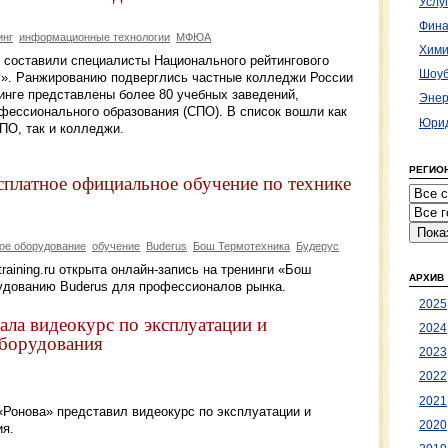
Услу
Фина
инг
информационные технологии
МФЮА
Хими
й составили специалисты Национального рейтингового
Шоуб
нг». Ранжированию подверглись частные колледжи России
тинге представлены более 80 учебных заведений,
Энер
ессионального образования (СПО). В список вошли как
Юрид
ПО, так и колледжи.
РЕГИО
сплатное официальное обучение по технике
ое оборудование
обучение
Buderus
Бош Термотехника
Будерус
training.ru открыта онлайн-запись на тренинги «Бош
АРХИВ
удованию Buderus для профессионалов рынка.
2025
ла видеокурс по эксплуатации и
2024
борудования
2023
2022
2021
«Ронова» представил видеокурс по эксплуатации и
2020
ия.