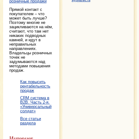
журналиста
розничные продажи
Прямой контакт с
покупателем – что
может быть лучше?
Поэтому многие не
зацикливаются на нём,
считают, что там нет
никаких подводных
камней, и идут в
неправильных
направлениях.
Владельцы розничных
точек не
задумываются над
методами повышения
продаж.
Как повысить
рентабельность
продаж
CRM система в
B2B. Часть 2-я.
«Универсальный
солдат»
Все статьи
раздела
Интернет-