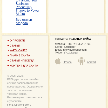
Enhancing Your
Business
Productivity
Thanks to Power
BI Jira
Все статьи
раздела
КОНТАКТЫ РЕДАКЦИИ САЙТА
О ПРОЕКТЕ
Украина: +380 (44) 362-24-96
СТАТЬИ
Skype: b2blogger
Email:
info@b2blogger.com
КАРТА САЙТА
Twitter:
@b2blogger
АНАЛИЗ САЙТА
СТАТЬИ НАВСЕГДА
IPhone
Android
КОНТЕНТ ДЛЯ САЙТА
© 2005−2025,
B2Blogger.com — онлайн-
служба распространения
пресс-релизов. Официально
зарегистрированная
торговая марка.
Рекомендуем ознакомиться
с уловиями
Пользовательского