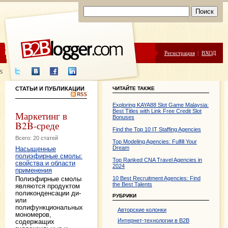
ЦЕНЫ
ПОМОЩЬ
Регистрация
|
ВХОД
S
СТАТЬИ И ПУБЛИКАЦИИ
ЧИТАЙТЕ ТАКЖЕ
Exploring KAYA88 Slot Game Malaysia:
Best Titles with Link Free Credit Slot
Маркетинг в
Bonuses
B2B-среде
Find the Top 10 IT Staffing Agencies
Всего: 20 статей
Top Modeling Agencies: Fulfill Your
Dream
Насыщенные
полиэфирные смолы:
Top Ranked CNA Travel Agencies in
свойства и области
2024
применения
Полиэфирные смолы
10 Best Recruitment Agencies: Find
the Best Talents
являются продуктом
поликонденсации ди-
РУБРИКИ
или
полифункциональных
Авторские колонки
мономеров,
Интернет-технологии в B2B
содержащих