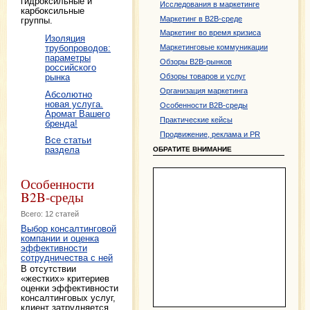
гидроксильные и
Исследования в маркетинге
карбоксильные
Маркетинг в B2B-среде
группы.
Маркетинг во время кризиса
Изоляция
Маркетинговые коммуникации
трубопроводов:
параметры
Обзоры B2B-рынков
российского
Обзоры товаров и услуг
рынка
Организация маркетинга
Абсолютно
новая услуга.
Особенности B2B-среды
Аромат Вашего
Практические кейсы
бренда!
Продвижение, реклама и PR
Все статьи
раздела
ОБРАТИТЕ ВНИМАНИЕ
Особенности
B2B-среды
Всего: 12 статей
Выбор консалтинговой
компании и оценка
эффективности
сотрудничества с ней
В отсутствии
«жестких» критериев
оценки эффективности
консалтинговых услуг,
клиент затрудняется