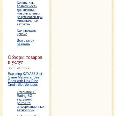
Кризис как
возможность
достижения
максимальных
результатов при
минимальных
затратах
Как продать
кризис
Все статьи
раздела
Обзоры товаров
и услуг
Всего: 20 статей
Exploring KAYA88 Slot
Game Malaysia: Best
Titles with Link Free
Credit Slot Bonuses
Открытие IT
Rating BG -
ведущего
рейтинга
информационных
технологий