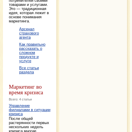
потребителей своими
товарами и услугами.
Это — традиционная
идея, которая лежит в
основе понимания
маркетинга.
Арсенал
страхового
агента
Как правильно
рассказать о
сложном
продукте и
услуге
Все статьи
раздела
Маркетинг во
время кризиса
Всего: 4 статьи
Управление
филиалами в ситуации
кризиса
После общей
растерянности первых
нескольких недель
кризиса многие