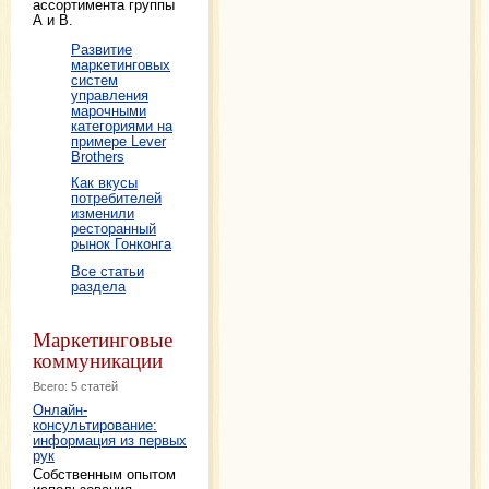
ассортимента группы
А и В.
Развитие
маркетинговых
систем
управления
марочными
категориями на
примере Lever
Brothers
Как вкусы
потребителей
изменили
ресторанный
рынок Гонконга
Все статьи
раздела
Маркетинговые
коммуникации
Всего: 5 статей
Онлайн-
консультирование:
информация из первых
рук
Собственным опытом