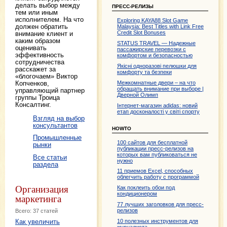
делать выбор между
ПРЕСС-РЕЛИЗЫ
тем или иным
исполнителем. На что
Exploring KAYA88 Slot Game
должен обратить
Malaysia: Best Titles with Link Free
Credit Slot Bonuses
внимание клиент и
каким образом
STATUS TRAVEL — Надежные
оценивать
пассажирские перевозки с
эффективность
комфортом и безопасностью
сотрудничества
Якісні одноразові пелюшки для
расскажет за
комфорту та безпеки
«блогочаем» Виктор
Межкомнатные двери – на что
Копченков,
обращать внимание при выборе |
управляющий партнер
Дверной Олимп
группы Троица
Консалтинг.
Інтернет-магазин adidas: новий
етап досконалості у світі спорту
Взгляд на выбор
консультантов
HOWTO
Промышленные
100 сайтов для бесплатной
рынки
публикации пресс-релизов на
которых вам публиковаться не
Все статьи
нужно
раздела
11 приемов Excel, способных
облегчить работу с программой
Организация
Как поклеить обои под
кондиционером
маркетинга
77 лучших заголовков для пресс-
релизов
Всего: 37 статей
10 полезных инструментов для
Как увеличить