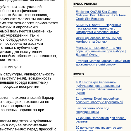
ПРЕСС-РЕЛИЗЫ
 публичных выступлений
анённого графического
Exploring KAYA88 Slot Game
зовых блока: «основания»,
Malaysia: Best Titles with Link Free
апоминают элементы «дома»:
Credit Slot Bonuses
емя эта технология применяется
STATUS TRAVEL — Надежные
анских и европейских
пассажирские перевозки с
хемой пользуются многие, как
комфортом и безопасностью
ых учреждений, так и
Якісні одноразові пелюшки для
рсы сотрудники крупных
комфорту та безпеки
я построена на жестком
готовке к публичному
Межкомнатные двери – на что
обращать внимание при выборе |
одимая для выступления
Дверной Олимп
на особым образом расположена,
нии текста.
Інтернет-магазин adidas: новий етап
досконалості у світі спорту
сы и минусы:
ть структуры, универсальность
HOWTO
 выступления), возможность
меньший (среди известных)
100 сайтов для бесплатной
публикации пресс-релизов на
 процессе восприятия
которых вам публиковаться не
нужно
дается психологический барьер
11 приемов Excel, способных
х ситуациях, технология не
облегчить работу с программой
енные во времени
Как поклеить обои под
 запасных вариантов при
кондиционером
77 лучших заголовков для пресс-
ологии подготовки публичных
релизов
но в случае относительно
10 полезных инструментов для
 выступлениях: перед прессой с