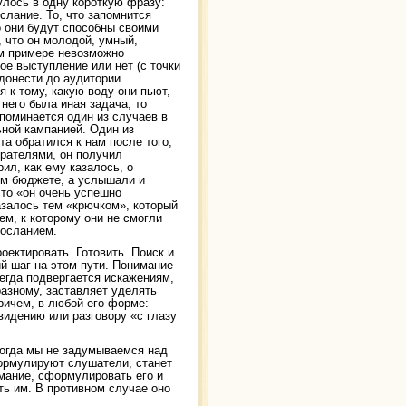
лось в одну короткую фразу:
слание. То, что запомнится
о они будут способны своими
 что он молодой, умный,
ом примере невозможно
ое выступление или нет (с точки
донести до аудитории
 к тому, какую воду они пьют,
него была иная задача, то
поминается один из случаев в
ьной кампанией. Один из
та обратился к нам после того,
ирателями, он получил
ил, как ему казалось, о
ом бюджете, а услышали и
что «он очень успешно
азалось тем «крючком», который
м, к которому они не смогли
посланием.
ектировать. Готовить. Поиск и
 шаг на этом пути. Понимание
егда подвергается искажениям,
азному, заставляет уделять
ричем, в любой его форме:
видению или разговору «с глазу
огда мы не задумываемся над
формулируют слушатели, станет
мание, сформулировать его и
ть им. В противном случае оно