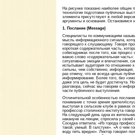
На рисунке показано наиболее общее 
технологии подготовки публичных выс
элемента присутствуют в любой версии
аргументы и основания. Остановимся н
1. Послание (Message)
Специалисты по коммуникациям назыв
мысль информационного сигнала, кото
говорящего к слушающему. Говоря прос
короткая содержательная часть, котор
собеседниках после того, как процесс
важно слово «содержательная часть»: 
ситуативные эмоции и впечатления, си
испытывает аудитория по отношению к
сильны, чем собственно, информация,
раз отмечу, что не всегда целью публ
информирование. Более того, без «эм
даже эта цель не будет достигнута. Но
разговора, сейчас мы говорим о инфо
части публичного выступления.
Отличительной особенностью послания
понимание с точки зрения зрителя\слу
выступая в сельском клубе в рамках ли
профессор столичного института говор
На следующий день одна из жительниц
накануне на лекции, спросила у своей 
Соседка ответила: «Из города профес
такой, умный. В галстуке». «А о чем г
воду пить вредно». Лектор говорил по