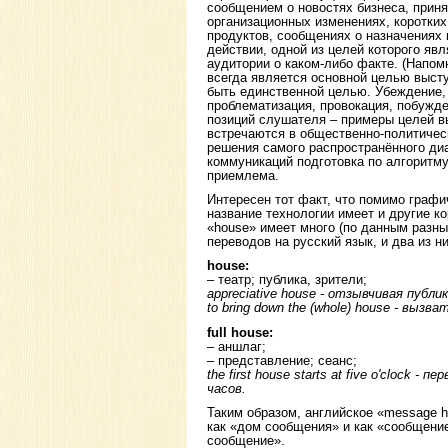
сообщением о новостях бизнеса, прин
организационных изменениях, коротких
продуктов, сообщениях о назначениях 
действии, одной из целей которого яв
аудитории о каком-либо факте. (Напом
всегда является основной целью высту
быть единственной целью. Убеждение,
проблематизация, провокация, побужде
позиций слушателя – примеры целей в
встречаются в общественно-политическ
решения самого распространённого диа
коммуникаций подготовка по алгоритм
приемлема.
Интересен тот факт, что помимо графи
название технологии имеет и другие ко
«house» имеет много (по данным разны
переводов на русский язык, и два из 
house:
– театр; публика, зрители;
appreciative house - отзывчивая публи
to bring down the (whole) house - выз
full house:
– аншлаг;
– представление; сеанс;
the first house starts at five o'clock -
часов.
Таким образом, английское «message h
как «дом сообщения» и как «сообщени
сообщение».