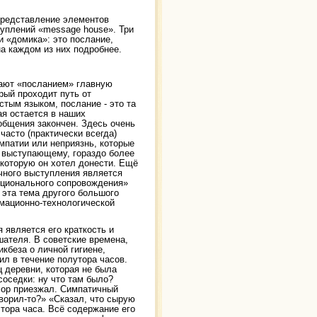
представление элементов
туплений «message house». Три
 «домика»: это послание,
а каждом из них подробнее.
ают «посланием» главную
рый проходит путь от
тым языком, послание - это та
ая остается в наших
 общения закончен. Здесь очень
часто (практически всегда)
мпатии или неприязнь, которые
 выступающему, гораздо более
 которую он хотел донести. Ещё
ичного выступления является
оционального сопровождения»
 эта тема другого большого
рмационно-технологической
 является его краткость и
шателя. В советские времена,
кбеза о личной гигиене,
ил в течение полутора часов.
 деревни, которая не была
соседки: ну что там было?
сор приезжал. Симпатичный
оворил-то?» «Сказал, что сырую
лтора часа. Всё содержание его