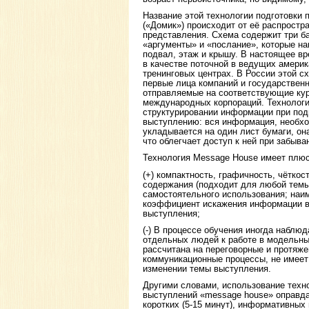
Название этой технологии подготовки
(«Домик») происходит от её распростр
представления. Схема содержит три ба
«аргументы» и «послание», которые н
подвал, этаж и крышу. В настоящее вр
в качестве поточной в ведущих америк
тренинговых центрах. В России этой с
первые лица компаний и государственн
отправляемые на соответствующие ку
международных корпораций. Технологи
структурировании информации при под
выступлению: вся информация, необх
укладывается на один лист бумаги, о
что облегчает доступ к ней при забыва
Технология Message House имеет плю
(+) компактность, графичность, чёткос
содержания (подходит для любой темы
самостоятельного использования; наи
коэффициент искажения информации в
выступления;
(-) В процессе обучения иногда наблю
отдельных людей к работе в модельны
рассчитана на переговорные и протяж
коммуникационные процессы, не имеет
изменении темы выступления.
Другими словами, использование техн
выступлений «message house» оправда
коротких (5-15 минут), информативных