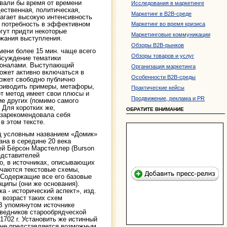
овали бы время от времени
Исследования в маркетинге
ественная, политическая,
Маркетинг в B2B-среде
агает высокую интенсивность
т потребность в эффективном
Маркетинг во время кризиса
гут придти некоторые
Маркетинговые коммуникации
ржания выступления.
Обзоры B2B-рынков
мени более 15 мин. чаще всего
Обзоры товаров и услуг
бсуждение тематики
ионалами. Выступающий
Организация маркетинга
ожет активно включаться в
Особенности B2B-среды
может свободно публично
приводить примеры, метафоры,
Практические кейсы
от метод имеет свои плюсы и
Продвижение, реклама и PR
ие других (помимо самого
 Для коротких же,
ОБРАТИТЕ ВНИМАНИЕ
 зарекомендовала себя
в этом тексте.
од условным названием «Домик»
ана в середине 20 века
ей Бёрсон Марстеллер (Burson
едставителей
о, в источниках, описывающих
ечаются текстовые схемы,
 Содержащие все его базовые
нципы (они же основания).
а - исторический аспект», изд.
 возраст таких схем
 В упомянутом источнике
оведников старообрядческой
1702 г. Установить же истинный
 не представляется возможным.