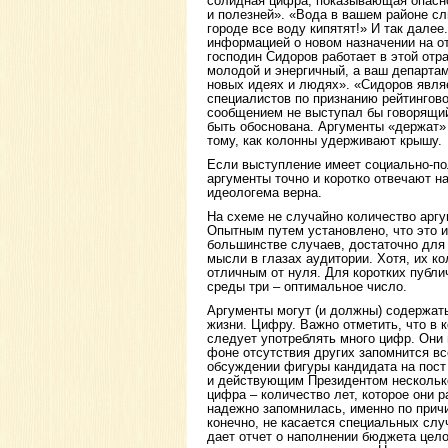
солидная цифра, показывающая опасно
и полезней». «Вода в вашем районе сл
городе все воду кипятят!» И так дале
информацией о новом назначении на от
господин Сидоров работает в этой отр
молодой и энергичный, а ваш департа
новых идеях и людях». «Сидоров явля
специалистов по признанию рейтингово
сообщением не выступал бы говорящий
быть обоснована. Аргументы «держат» 
тому, как колонны удерживают крышу.
Если выступление имеет социально-пол
аргументы точно и коротко отвечают н
идеологема верна.
На схеме не случайно количество аргу
Опытным путем установлено, что это и
большинстве случаев, достаточно для
мысли в глазах аудитории. Хотя, их к
отличным от нуля. Для коротких публ
среды три – оптимальное число.
Аргументы могут (и должны) содержать
жизни. Цифру. Важно отметить, что в 
следует употреблять много цифр. Они 
фоне отсутствия других запомнится вс
обсуждении фигуры кандидата на пост
и действующим Президентом несколько
цифра – количество лет, которое они 
надежно запомнилась, именно по причин
конечно, не касается специальных слу
дает отчет о наполнении бюджета цел