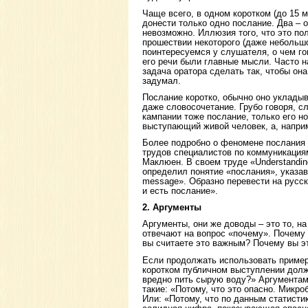
Чаще всего, в одном коротком (до 15 
донести только одно послание. Два – о
невозможно. Иллюзия того, что это пол
прошествии некоторого (даже небольш
поинтересуемся у слушателя, о чем г
его речи были главные мысли. Часто н
задача оратора сделать так, чтобы она
задумал.
Послание коротко, обычно оно уклады
даже словосочетание. Грубо говоря, с
кампании тоже послание, только его н
выступающий живой человек, а, наприм
Более подробно о феномене послания 
трудов специалистов по коммуникациям
Маклюен. В своем труде «Understandin
определил понятие «послания», указав 
message». Образно перевести на русск
и есть послание».
2. Аргументы
Аргументы, они же доводы – это то, н
отвечают на вопрос «почему». Почему
вы считаете это важным? Почему вы э
Если продолжать использовать пример
коротком публичном выступлении долж
вредно пить сырую воду?» Аргументам
такие: «Потому, что это опасно. Микро
Или: «Потому, что по данным статист