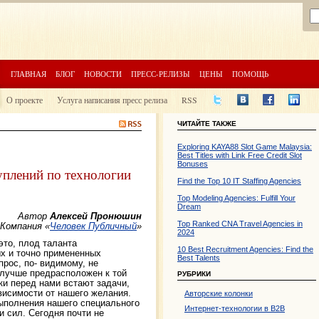
ГЛАВНАЯ
БЛОГ
НОВОСТИ
ПРЕСС-РЕЛИЗЫ
ЦЕНЫ
ПОМОЩЬ
О проекте
Услуга написания пресс релиза
RSS
ЧИТАЙТЕ ТАКЖЕ
Exploring KAYA88 Slot Game Malaysia:
Best Titles with Link Free Credit Slot
Bonuses
плений по технологии
Find the Top 10 IT Staffing Agencies
Top Modeling Agencies: Fulfill Your
Dream
Автор
Алексей Пронюшин
Top Ranked CNA Travel Agencies in
Компания «
Человек Публичный
»
2024
это, плод таланта
10 Best Recruitment Agencies: Find the
х и точно примененных
Best Talents
прос, по- видимому, не
 лучше предрасположен к той
РУБРИКИ
ки перед нами встают задачи,
висимости от нашего желания.
Авторские колонки
выполнения нашего специального
Интернет-технологии в B2B
и сил. Сегодня почти не