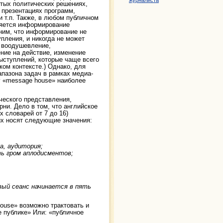
журналиста
ятых политических решениях,
 презентациях программ,
и т.п. Также, в любом публичном
ляется информирование
ним, что информирование не
пления, и никогда не может
 воодушевление,
ние на действие, изменение
ыступлений, которые чаще всего
ом контексте.) Однако, для
пазона задач в рамках медиа-
у «message house» наиболее
ческого представления,
рни. Дело в том, что английское
х словарей от 7 до 16)
них носят следующие значения:
ка, аудитория;
вать гром аплодисментов;
 первый сеанс начинается в пять
ouse» возможно трактовать и
е публике» Или: «публичное