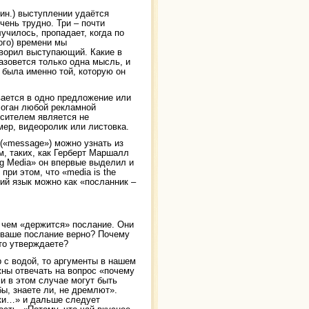
мин.) выступлении удаётся
чень трудно. Три – почти
училось, пропадает, когда по
ого) времени мы
оворил выступающий. Какие в
азовется только одна мысль, и
 была именно той, которую он
вается в одно предложение или
логан любой рекламной
осителем является не
ер, видеоролик или листовка.
(«message») можно узнать из
, таких, как Герберт Маршалл
g Media» он впервые выделил и
при этом, что «media is the
ий язык можно как «посланник –
а чем «держится» послание. Они
 ваше послание верно? Почему
то утверждаете?
 с водой, то аргументы в нашем
ны отвечать на вопрос «почему
и в этом случае могут быть
бы, знаете ли, не дремлют».
ики…» и дальше следует