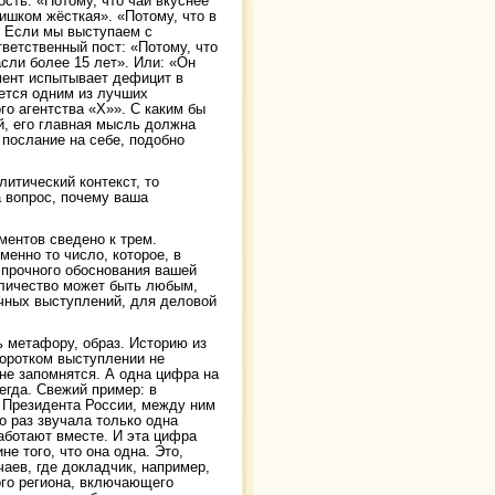
сть. «Потому, что чай вкуснее
ишком жёсткая». «Потому, что в
е. Если мы выступаем с
ветственный пост: «Потому, что
асли более 15 лет». Или: «Он
мент испытывает дефицит в
ется одним из лучших
го агентства «Х»». С каким бы
, его главная мысль должна
послание на себе, подобно
итический контекст, то
а вопрос, почему ваша
ментов сведено к трем.
менно то число, которое, в
 прочного обоснования вашей
оличество может быть любым,
ичных выступлений, для деловой
 метафору, образ. Историю из
коротком выступлении не
не запомнятся. А одна цифра на
егда. Свежий пример: в
 Президента России, между ним
 раз звучала только одна
работают вместе. И эта цифра
е того, что она одна. Это,
чаев, где докладчик, например,
ого региона, включающего