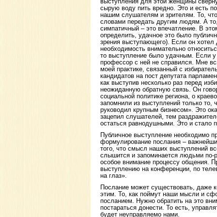
выступления для этой женщины сверну
сырую воду пить вредно. Это и есть по
нашим слушателям и зрителям. То, чт
словами передать другим людям. А то,
симпатичный – это впечатление. В эт
определить, удачное это было публичн
зрения выступающего). Если он хотел 
необходимость внимательно относиться
то выступление было удачным. Если у 
профессор с ней не справился. Мне вс
моей практике, связанный с избирател
кандидатов на пост депутата парламен
как выступив несколько раз перед изб
неожиданную обратную связь. Он говор
социальной политике региона, о краев
запомнили из выступлений только то, 
руководил крупным бизнесом». Это ок
зацепил слушателей, тем раздражителе
остаться равнодушными. Это и стало 
Публичное выступление необходимо про
формулирование послания – важнейший
того, что смысл наших выступлений вс
слышится и запоминается людьми по-р
особое внимание процессу общения. П
выступлению на конференции, по теле
на глаз».
Послание может существовать, даже к
этим. То, как поймут наши мысли и с
посланием. Нужно обратить на это вни
постараться донести. То есть, управля
будет неуправляемо нами.