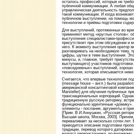
осталось профессий, которые не треб
публичной коммуникации. А любая общ
управленческая деятельность предпол
такой коммуникации. И когда возникае
публичном выступлении, на помощь мо
технологии и приёмы подготовки соде
Для выступлений, протяженных во вре
применяют метод «круглых столов»: о
выступления специалистами-професс
присутствоет при этом обсуждении и м
него. К моменту выступления оратор 
разговаривать на необходимую тему, 
цифры, шутки в теме выступления. Эт
минусы, и, главное, требует присутств
выступающего) участников подготовки.
«повседневных» выступлений, хорошо
технология, которая описывается ниже 
Считается, что впервые технология п
(message house – англ.) была разработ
американской консалтинговой компани
Marsteller) для обучения публичных пр
транснациональных корпораций. Однак
традиционную русскую риторику, встр
функционально идентичные «домику».
элементы - послание, аргументы и при
[Прим. В.И.Аннушкин, «Русская риторик
Высшая школа, Москва, 2003]. Причем,
переваливает за несколько сотен лет.
приводится описание подготовки проп
традиции, перевод которого датирован 
возраст первоисточника, по-видимому,