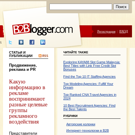
ЦЕНЫ
ПОМОЩЬ
Регистрация
|
ВХОД
S
СТАТЬИ И
ЧИТАЙТЕ ТАКЖЕ
ПУБЛИКАЦИИ
Exploring KAYA88 Slot Game Malaysia:
Продвижение,
Best Titles with Link Free Credit Slot
реклама и PR
Bonuses
Find the Top 10 IT Staffing Agencies
Какую
Top Modeling Agencies: Fulfill Your
информацию в
Dream
рекламе
Top Ranked CNA Travel Agencies in
воспринимают
2024
разные целевые
10 Best Recruitment Agencies: Find
группы
the Best Talents
рекламного
РУБРИКИ
воздействия
Авторские колонки
Интернет-технологии в B2B
Представители