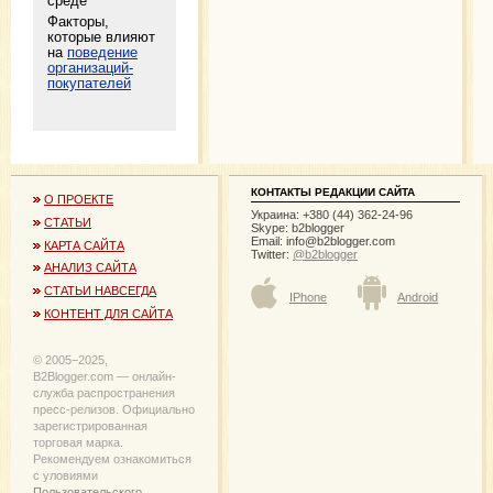
среде
Факторы,
которые влияют
на
поведение
организаций-
покупателей
КОНТАКТЫ РЕДАКЦИИ САЙТА
О ПРОЕКТЕ
Украина: +380 (44) 362-24-96
СТАТЬИ
Skype: b2blogger
Email:
info@b2blogger.com
КАРТА САЙТА
Twitter:
@b2blogger
АНАЛИЗ САЙТА
СТАТЬИ НАВСЕГДА
IPhone
Android
КОНТЕНТ ДЛЯ САЙТА
© 2005−2025,
B2Blogger.com — онлайн-
служба распространения
пресс-релизов. Официально
зарегистрированная
торговая марка.
Рекомендуем ознакомиться
с уловиями
Пользовательского