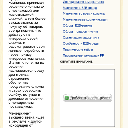
Исследования в маркетинге
компании, принимая
решение о контактах
Маркетинг в B2B-среде
с незнакомой или
Маркетинг во время кризиса
малознакомой
фирмой, а тем более
Маркетинговые коммуникации
высказываясь за
Обзоры B2B-рынков
покупку её товаров,
всегда помнят, что
Обзоры товаров и услуг
действуют в
Организация маркетинга
интересах своей
фирмы, и
Особенности B2B-среды
рассматривают свои
Практические кейсы
личные потребности
через призму
Продвижение, реклама и PR
интересов компании.
ОБРАТИТЕ ВНИМАНИЕ
В этом ключе, на их
решения
наслаиваются сразу
два мотива:
стремление
обеспечить
процветание фирмы
и страх совершить
ошибку, вступив в
деловые отношения
с ненадежным
поставщиком.
Менеджмент
высшего звена ищет
в рекламе и другой
исходящей от