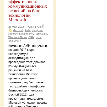
эффективность
коммуникационных
решений на базе
технологий
Microsoft
23 May, 2012 —
АМИ
|
728
Microsoft
АМИ
средства
коллективной работы
Office 365
Windows Phone
CRM
Lync
SharePoint
Компания АМИ, получив в
начале 2012 года
необходимую
аккредитацию для
проведения тест-драйвов
коммуникационных
решений на базе
технологий Microsoft,
провела для своих
клиентов ряд бесплатных
тест-драйвов платформы
бизнес-продуктивности.
Весной 2012 года
презентация платформы
Microsoft успешно прошла
в 6 городах Украины -