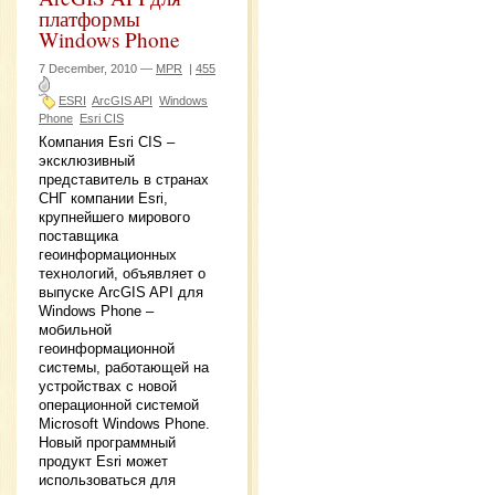
платформы
Windows Phone
7 December, 2010 —
MPR
|
455
ESRI
ArcGIS API
Windows
Phone
Esri CIS
Компания Esri CIS –
эксклюзивный
представитель в странах
СНГ компании Esri,
крупнейшего мирового
поставщика
геоинформационных
технологий, объявляет о
выпуске ArcGIS API для
Windows Phone –
мобильной
геоинформационной
системы, работающей на
устройствах с новой
операционной системой
Microsoft Windows Phone.
Новый программный
продукт Esri может
использоваться для