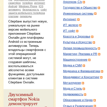
Агропром, С/х
смартфон
телефон
интернет
Android
Windows Phone
IOS
Государство и Общество
антивирус
безопасность
софт
защита мобильного телефона
Инженерные системы
платежи
переводы
Интернет
Сбербанк выпустил новую,
ИТ: железо
уникальную на рынке
версию мобильного
ИТ: софт
приложения Сбербанк
Красота и Здоровье
Онлайн для платформы
Android со встроенным
Культура и Искусство
антивирусом. Теперь
Легкая промышленность
владельцы смартфонов с
этой операционной
Маркетинг, Реклама и PR
системой могут, не
Машиностроение
создавая шаблоны,
Медиа и СМИ
воспользоваться
абсолютно всеми
Медицина и Фармацевтика
функциями, доступными
Менеджмент и Консалтинг
клиентам в системе
Сбербанк Онлайн.
Металлургия
Мода и Стиль
Двухсимный
Недвижимость
смартфон Nokia
Образование и Наука
демонстрирует
Отдых и Развлечения