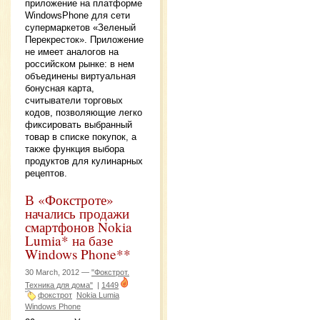
приложение на платформе
WindowsPhone для сети
супермаркетов «Зеленый
Перекресток». Приложение
не имеет аналогов на
российском рынке: в нем
объединены виртуальная
бонусная карта,
считыватели торговых
кодов, позволяющие легко
фиксировать выбранный
товар в списке покупок, а
также функция выбора
продуктов для кулинарных
рецептов.
В «Фокстроте»
начались продажи
смартфонов Nokia
Lumia* на базе
Windows Phone**
30 March, 2012 —
"Фокстрот.
Техника для дома"
|
1449
фокстрот
Nokia Lumia
Windows Phone