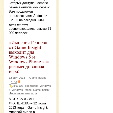
которых доступен сервис -
ранее аналогичный сервис
был предложен
пользователям Android и
iOS, и на сегодняшний
день им уже
воспользовались свыше 71
000 человек.
«Империя Героев»
от Game Insight
выходит для
Windows 8 и
Windows Phone как
рекомендованная
игра!
12 July, 2013 —
Game Insight
|
1156
скачать
бесплатно
Windows
8
Windows Phone
Game Insight
Империя героев
игра
МОСКВА и САН-
ФРАНЦИСКО – 12 июля
2013 года – Game Insight,
мировой лидер в