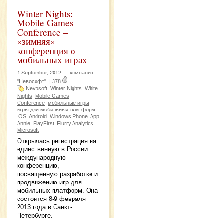
Winter Nights:
Mobile Games
Conference –
«зимняя»
конференция о
мобильных играх
4 September, 2012 —
компания
"Невософт"
|
378
Nevosoft
Winter Nights
White
Nights
Mobile Games
Conference
мобильные игры
игры для мобильных платформ
IOS
Android
Windows Phone
App
Annie
PlayFirst
Flurry Analytics
Microsoft
Открылась регистрация на
единственную в России
международную
конференцию,
посвященную разработке и
продвижению игр для
мобильных платформ. Она
состоится 8-9 февраля
2013 года в Санкт-
Петербурге.