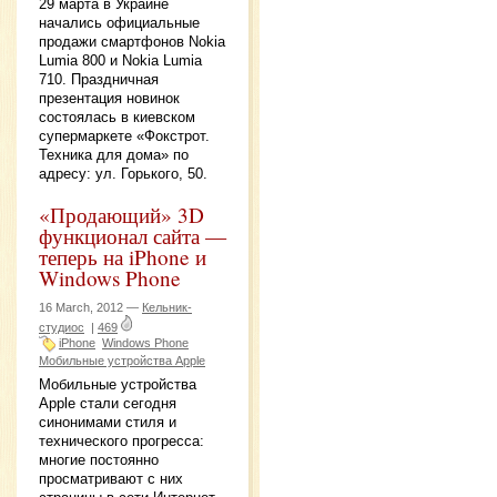
29 марта в Украине
начались официальные
продажи смартфонов Nokia
Lumia 800 и Nokia Lumia
710. Праздничная
презентация новинок
состоялась в киевском
супермаркете «Фокстрот.
Техника для дома» по
адресу: ул. Горького, 50.
«Продающий» 3D
функционал сайта —
теперь на iPhone и
Windows Phone
16 March, 2012 —
Кельник-
студиос
|
469
iPhone
Windows Phone
Мобильные устройства Apple
Мобильные устройства
Apple стали сегодня
синонимами стиля и
технического прогресса:
многие постоянно
просматривают с них