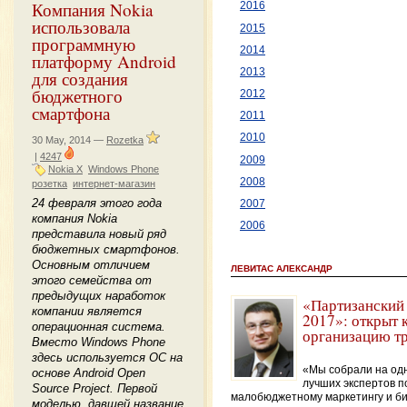
Компания Nokia
2016
использовала
2015
программную
2014
платформу Android
2013
для создания
бюджетного
2012
смартфона
2011
2010
30 May, 2014 —
Rozetka
|
4247
2009
Nokia X
Windows Phone
2008
розетка
интернет-магазин
24 февраля этого года
2007
компания Nokia
2006
представила новый ряд
бюджетных смартфонов.
Основным отличием
ЛЕВИТАС АЛЕКСАНДР
этого семейства от
предыдущих наработок
«Партизанский
компании является
2017»: открыт 
операционная система.
организацию т
Вместо Windows Phone
здесь используется ОС на
«Мы собрали на од
основе Android Open
лучших экспертов п
Source Project. Первой
малобюджетному маркетингу и б
моделью, давшей название