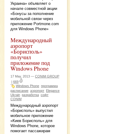
Украина» объявляет о
начале совместной акции
«Бонусы за пополнение
мобильной связи через
приложение Portmone.com
для Windows Phone»
Международный
аэропорт
«Борисполь»
получил
приложение под
Windows Phone
17 May, 2013 —
CONIM GROUP
|
669
Windows Phone
программа
расписание
аэропорт
Elegance
Ukrain
разработка
софт
CONIM
Международный аэропорт
«Борисполь» выпустил
мобильное приложение
«Киев Борисполь» для
Windows Phone, которое
помогает пассажирам