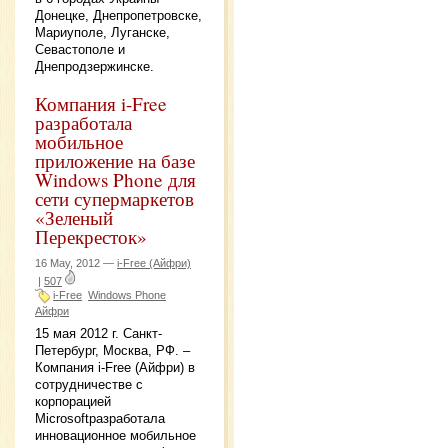
Донецке, Днепропетровске,
Мариуполе, Луганске,
Севастополе и
Днепродзержинске.
Компания i-Free
разработала
мобильное
приложение на базе
Windows Phone для
сети супермаркетов
«Зеленый
Перекресток»
16 May, 2012 —
i-Free (Айфри)
|
507
i-Free
Windows Phone
Айфри
15 мая 2012 г. Санкт-
Петербург, Москва, РФ. –
Компания i-Free (Айфри) в
сотрудничестве с
корпорацией
Microsoftразработала
инновационное мобильное