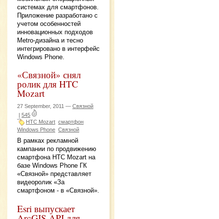
системах для смартфонов.
Приложение разработано с
учетом особенностей
инновационных подходов
Metro-дизайна и тесно
интегрировано в интерфейс
Windows Phone.
«Связной» снял
ролик для HTC
Mozart
27 September, 2011 —
Связной
|
545
HTC Mozart
смартфон
Windows Phone
Связной
В рамках рекламной
кампании по продвижению
смартфона HTC Mozart на
базе Windows Phone ГК
«Связной» представляет
видеоролик «За
смартфоном - в «Связной».
Esri выпускает
ArcGIS API для