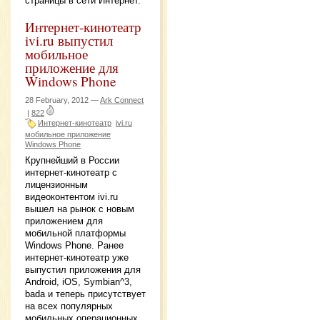
страницы в сети Интернет.
Интернет-кинотеатр
ivi.ru выпустил
мобильное
приложение для
Windows Phone
28 February, 2012 —
Ark Connect
|
822
Интернет-кинотеатр
ivi.ru
мобильное приложение
Windows Phone
Крупнейший в России
интернет-кинотеатр с
лицензионным
видеоконтентом ivi.ru
вышел на рынок с новым
приложением для
мобильной платформы
Windows Phone. Ранее
интернет-кинотеатр уже
выпустил приложения для
Android, iOS, Symbian^3,
bada и теперь присутствует
на всех популярных
мобильных операционных