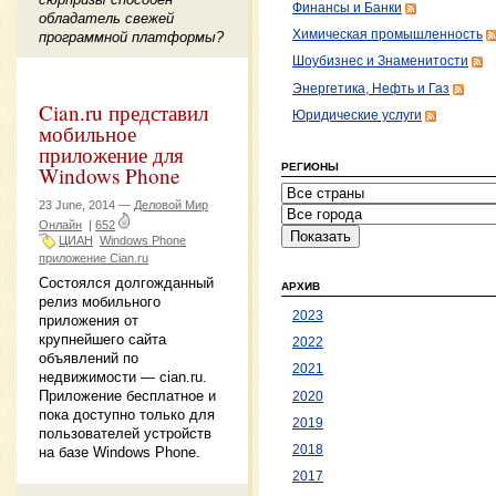
Финансы и Банки
обладатель свежей
Химическая промышленность
программной платформы?
Шоубизнес и Знаменитости
Энергетика, Нефть и Газ
Cian.ru представил
Юридические услуги
мобильное
приложение для
РЕГИОНЫ
Windows Phone
23 June, 2014 —
Деловой Мир
Онлайн
|
652
ЦИАН
Windows Phone
приложение Cian.ru
Состоялся долгожданный
АРХИВ
релиз мобильного
2023
приложения от
крупнейшего сайта
2022
объявлений по
2021
недвижимости — cian.ru.
Приложение бесплатное и
2020
пока доступно только для
2019
пользователей устройств
2018
на базе Windows Phone.
2017