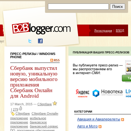
ЦЕНЫ
ПОМОЩЬ
Регистрация
|
ВХОД
луги написания
ПРЕСС-РЕЛИЗЫ
/ WINDOWS
PHONE
Сбербанк выпустил
новую, уникальную
версию мобильного
приложения
Сбербанк Онлайн
для Android
17 March, 2015 —
Сбербанк
|
279
КАТЕГОРИИ
Сбербанк
Сбербанк Онлайн
приложение
мобильное
Авиация и Авиаперелеты
приложение
банковское
приложение
банковский сервис
Авто и Мото
ПО
програмное обеспечение