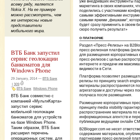
уже внедривших инструменты па
всему ряду, является
маркетинга в своих компаниях, ч
Nokia X. На ее примере
поделились с участниками конф
можно рассмотреть, чем
самыми эффективными инструме
же интересны новые
самыми яркими „фишками“, кото
будет сразу применить в своем б
представители
скоро получить результат»
мобильного мира.
О ПЛАТФОРМЕ
Раздел «Пресс-Релизы» на B2Bl
пресс-релизная платформа (рел
ВТБ Банк запустил
для размещения корпоративных 
сервис геолокации
пресс-релизов с целью распростр
банкоматов для
интернете и придачи им максима
Windows Phone
видимости в Сети.
Платформа позволяет размещать
29 January, 2014 —
ВТБ Банк
релизы по принципу search engine v
|
309
материалы распространяются по
ВТБ Банк
Windows Phone
агрегаторам и доступны через по
получаса после размещения.
ВТБ Банк совместно с
компанией «МультиКарта»
Размещение корпоративных прес
запустил сервис
принципу media visibility гаранти
мобильной геолокации
распространение материала по 
банкоматов для устройств
информационных агентств и пере
публикации ведущими онлайн СМ
на базе Windows Phone.
Таким образом, ВТБ Банк
B2Blogger.com не несет ответств
расширил перечень
содержание материалов, опубли
операционных систем, для
партнерами пресс-релизной пла