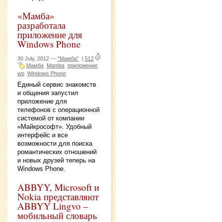
«Мамба»
разработала
приложение для
Windows Phone
30 July, 2012 —
"Мамба"
|
512
Мамба
Mamba
приложение
wp
Windows Phone
Единый сервис знакомств
и общения запустил
приложение для
телефонов с операционной
системой от компании
«Майкрософт». Удобный
интерфейс и все
возможности для поиска
романтических отношений
и новых друзей теперь на
Windows Phone.
ABBYY, Microsoft и
Nokia представляют
ABBYY Lingvo –
мобильный словарь