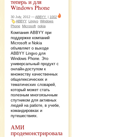
теперь и для
Windows Phone
30 July, 2012 —
ABBYY
|
1002
ABBYY
Lingvo
Windows
Phone
Microsoft
nokia
Компания ABBYY при
поддержке компаний
Microsoft и Nokia
объявляет о выходе
ABBYY Lingvo для
Windows Phone. Это
универсальный продукт с
онлайн-доступом к
множеству качественных
общелексических и
тематических словарей,
который может стать
полезным многоязычным
спутником для активных
людей на работе, в учебе,
командировках и
путешествиях.
АМИ
продемонстрировала