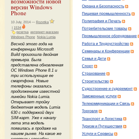
возможности новой
версии Windows
Охрана и Безопасность
Phone
Пищевая промышленность
Полиграфия и Печать
10 July, 2014 —
Rozetka
|
1534
Потребительские товары
розетка
интернет-магазин
Промышленное оборудование
Windows Phone
Nokia Lumia
Весной этого года на
Работа и Трудоустройство
конференции Microsoft
Семинары и Конференции
Build произошла двойная
Семья и Дети
премьера. Была
представлена обновленная
Спорт
ОС Windows Phone 8.1 и
Страхование
три использующие ее
смартфона. Новые
Строительство
телефоны оказались
Судостроение и судоремонт
продолжением известной
линейки Nokia Lumia.
Таможенные услуги
Открывает тройку
Телекоммуникации и Связь
бюджетная модель Lumia
Торговля
630 с поддержкой двух
SIM-карт. Уже к началу
Транспорт и Логистика
лета эта модель
Туризм и Путешествия
появилась в продаже на
нашем рынке. На какие же
Услуги и Сервисы
сюрпризы способен