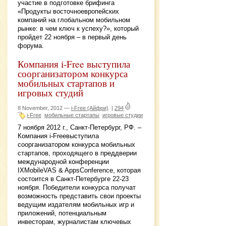
участие в подготовке брифинга
«Продукты восточноевропейских
компаний на глобальном мобильном
рынке: в чем ключ к успеху?», который
пройдет 22 ноября – в первый день
форума.
Компания i-Free выcтупила
соорганизатором конкурса
мобильных стартапов и
игровых студий
8 November, 2012 —
i-Free (Айфри)
|
294
i-Free
мобильные стартапы
игровые студии
7 ноября 2012 г., Санкт-Петербург, РФ. –
Компания i-Freeвыступила
соорганизатором конкурса мобильных
стартапов, проходящего в преддверии
международной конференции
IXMobileVAS & AppsConference, которая
состоится в Санкт-Петербурге 22-23
ноября. Победители конкурса получат
возможность представить свои проекты
ведущим издателям мобильных игр и
приложений, потенциальным
инвесторам, журналистам ключевых