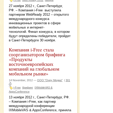
27 ноября 2012 г., Санкт-Петербург,
РФ. – Компания i-Free выступила
партнером WebReady 2012 – открытого
международного конкурса
инновационных проектов в сфере
мобильных и интернет-
технологий. Финал конкурса, в котором
будут определены победители, пройдет
в Санкт-Петербурге 30 ноября.
Компания i-Free стала
соорганизатором брифинга
«Продукты
восточноевропейских
компаний на глобальном
мобильном рынке»
14 November, 2012 —
ООО "Онру Медиа"
|
301
i-Free
брифинг
IXMobileVAS &
AppsConference
13 ноября 2012 г., Санкт-Петербург, РФ.
– Компания i-Free, как партнер
международной конференции
IXMobileVAS & AppsConference, приняла