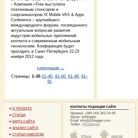
– Компания i-Free выступила
платиновым спонсором и
соорганизатором IX Mobile VAS & Apps
Conference – крупнейшего
международного форума, посвященного
актуальным вопросам развития
индустрии мобильных приложений,
контента и современным мобильным
технологиям. Конференция будет
проходить в Санкт-Петербурге 22-23
ноября 2012 года.
следующая →
Страницы:
1–20
21–40
41–60
61–80
81–
91
КОНТАКТЫ РЕДАКЦИИ САЙТА
О ПРОЕКТЕ
Украина: +380 (44) 362-24-96
СТАТЬИ
Skype: b2blogger
Email:
info@b2blogger.com
КАРТА САЙТА
Twitter:
@b2blogger
АНАЛИЗ САЙТА
СТАТЬИ НАВСЕГДА
IPhone
Android