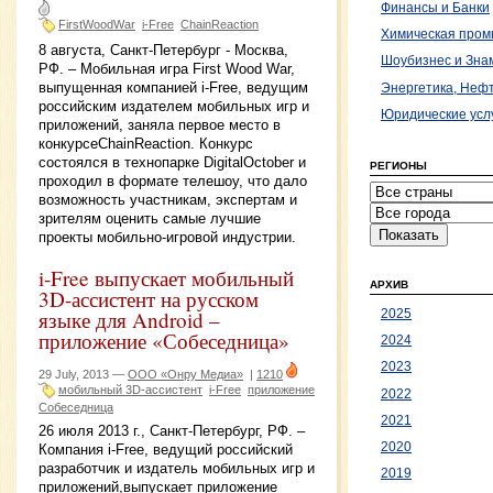
Финансы и Банки
FirstWoodWar
i-Free
ChainReaction
Химическая про
8 августа, Санкт-Петербург - Москва,
Шоубизнес и Зна
РФ. – Мобильная игра First Wood War,
выпущенная компанией i-Free, ведущим
Энергетика, Нефт
российским издателем мобильных игр и
Юридические усл
приложений, заняла первое место в
конкурсеChainReaction. Конкурс
состоялся в технопарке DigitalOctober и
РЕГИОНЫ
проходил в формате телешоу, что дало
возможность участникам, экспертам и
зрителям оценить самые лучшие
проекты мобильно-игровой индустрии.
i-Free выпускает мобильный
АРХИВ
3D-ассистент на русском
языке для Android –
2025
приложение «Собеседница»
2024
2023
29 July, 2013 —
ООО «Онру Медиа»
|
1210
мобильный 3D-ассистент
i-Free
приложение
2022
Собеседница
2021
26 июля 2013 г., Санкт-Петербург, РФ. –
2020
Компания i-Free, ведущий российский
разработчик и издатель мобильных игр и
2019
приложений,выпускает приложение