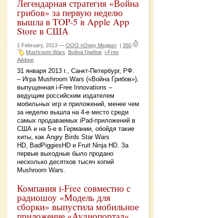
Легендарная стратегия «Война
грибов» за первую неделю
вышла в TOP-5 в Apple App
Store в США
1 February, 2013 —
ООО «Онру Медиа»
|
350
Mushroom Wars
Война Грибов
i-Free
Айфри
31 января 2013 г., Санкт-Петербург, РФ.
– Игра Mushroom Wars («Война Грибов»),
выпущенная i-Free Innovations –
ведущим российским издателем
мобильных игр и приложений, менее чем
за неделю вышла на 4-е место среди
самых продаваемых iPad-приложений в
США и на 5-е в Германии, обойдя такие
хиты, как Angry Birds Star Wars
HD, BadPiggiesHD и Fruit Ninja HD. За
первые выходные было продано
несколько десятков тысяч копий
Mushroom Wars.
Компания i-Free совместно с
радиошоу «Модель для
сборки» выпустила мобильное
приложение «Аудиопортал»