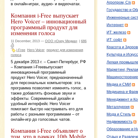
Агропром, С/х
в онлайн-играх, аудио- и видеочатах.
Государство и О
Компания i-Free выпускает
Инженерные сис
Hero Voicer – инновационный
Интернет
программный продукт для
изменения голоса
ИТ: железо
ИТ: софт
11 December, 2013 —
ООО «Онру Медиа»
|
686
Красота и Здоров
i-Free
Hero Voicer
продукт для изменения
Культура и Искус
голоса
5 декабря 2013 г. – Санкт-Петербург, РФ
Легкая промышле
– Компания i-Freeвыпускает
Маркетинг, Рекла
инновационный программный
продукт Hero Voicer, предназначенный
Машиностроение
для персональных компьютеров: эта
Медиа и СМИ
программа позволяет изменять голос, а
Медицина и Фарм
также добавлять фоновые звуки и
эффекты. Современный дизайн и
Менеджмент и Ко
удобный интерфейс Hero Voicer
Металлургия
помогают быстро настраивать его для
работы с разными программами – от
Мода и Стиль
онлайн-игр до голосовых чатов.
Недвижимость
Компания i-Free объявляет о
Образование и Н
том, что в рамках 10th Mobile
Отдых и Развлеч