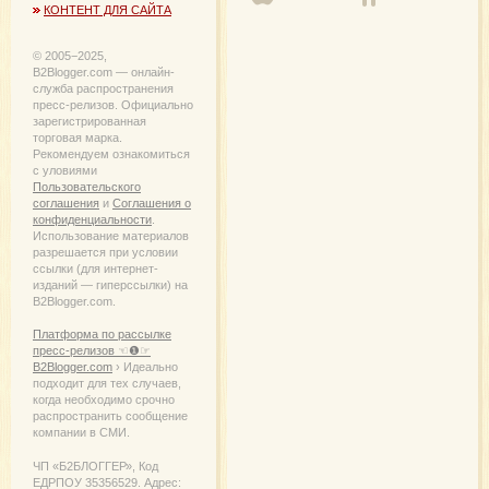
КОНТЕНТ ДЛЯ САЙТА
© 2005−2025,
B2Blogger.com — онлайн-
служба распространения
пресс-релизов. Официально
зарегистрированная
торговая марка.
Рекомендуем ознакомиться
с уловиями
Пользовательского
соглашения
и
Соглашения о
конфиденциальности
.
Использование материалов
разрешается при условии
ссылки (для интернет-
изданий — гиперссылки) на
B2Blogger.com.
Платформа по рассылке
пресс-релизов ☜❶☞
B2Blogger.com
› Идеально
подходит для тех случаев,
когда необходимо срочно
распространить сообщение
компании в СМИ.
ЧП «Б2БЛОГГЕР», Код
ЕДРПОУ 35356529. Адрес: