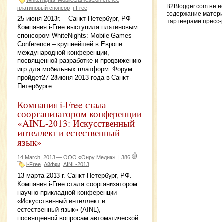
B2Blogger.com не н
платиновый спонсор
i-Free
содержание матери
25 июня 2013г. – Санкт-Петербург, РФ–
партнерами пресс
Компания i-Free выступила платиновым
спонсором WhiteNights: Mobile Games
Conference – крупнейшей в Европе
международной конференции,
посвященной разработке и продвижению
игр для мобильных платформ. Форум
пройдет27-28июня 2013 года в Санкт-
Петербурге.
Компания i-Free стала
соорганизатором конференции
«AINL-2013: Искусственный
интеллект и естественный
язык»
14 March, 2013 —
ООО «Онру Медиа»
|
386
i-Free
Айфри
AINL-2013
13 марта 2013 г. Санкт-Петербург, РФ. –
Компания i-Free стала соорганизатором
научно-прикладной конференции
«Искусственный интеллект и
естественный язык» (AINL),
посвященной вопросам автоматической