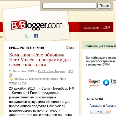
ЦЕНЫ
ПОМОЩЬ
Регистрация
|
ВХОД
луги написания
ПРЕСС-РЕЛИЗЫ
/ I-FREE
Компания i-Free обновила
Hero Voicer – программу для
изменения голоса
20 December, 2013 —
ООО «Онру Медиа»
|
312
программа для изменения голоса
Hero
Voicer
i-Free
20 декабря 2013 г. – Санкт-Петербург, РФ
– Компания i-Free в преддверии
рождественских и новогодних
КАТЕГОРИИ
праздников выпустила обновление для
Авиация и Авиап
программного продукта Hero Voicer,
позволяющего изменять голос и
Авто и Мото
добавлять фоновые звуки при общении