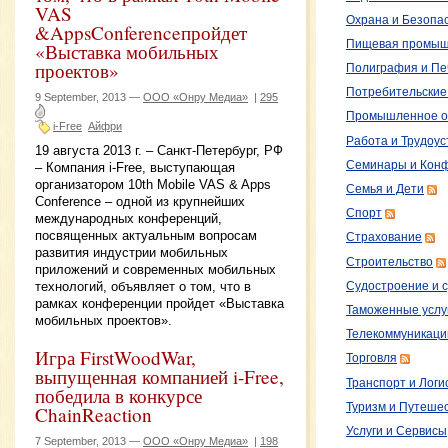
VAS
Охрана и Безопа
&AppsConferenceпройдет
Пищевая промыш
«Выставка мобильных
проектов»
Полиграфия и Пе
Потребительские
9 September, 2013 —
ООО «Онру Медиа»
|
295
Промышленное о
i-Free
Айфри
Работа и Трудоус
19 августа 2013 г. – Санкт-Петербург, РФ
Семинары и Кон
– Компания i-Free, выступающая
организатором 10th Mobile VAS & Apps
Семья и Дети
Conference – одной из крупнейших
Спорт
международных конференций,
посвященных актуальным вопросам
Страхование
развития индустрии мобильных
Строительство
приложений и современных мобильных
технологий, объявляет о том, что в
Судостроение и 
рамках конференции пройдет «Выставка
Таможенные услу
мобильных проектов».
Телекоммуникаци
Игра FirstWoodWar,
Торговля
выпущенная компанией i-Free,
Транспорт и Логи
победила в конкурсе
Туризм и Путеше
ChainReaction
Услуги и Сервисы
7 September, 2013 —
ООО «Онру Медиа»
|
198