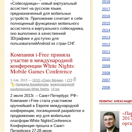
2018
«Собеседница»– новый виртуальный
ассистент на русском языке,
2017
предназначенный для мобильных
2016
устройств. Приложение сочетает в себе
полноценный функционал мобильного
2015
ассистента и виртуального собеседника,
2014
оно выполнено в качественной
2013
3Dграфике и доступно для
пользователейAndroid из стран СНГ.
2012
2011
Компания i-Free приняла
участие в международной
2010
конференции White Nights:
2009
Mobile Games Conference
2008
3 July, 2013 —
ООО «Онру Медиа»
|
273
2007
Надежда Анциферова
международной
2006
конференции White Nights
i-Free
2 июля 2013г. – Санкт-Петербург, РФ–
Компания i-Free стала участником
ЛЕВИТАС АЛЕКСАНДР
крупнейшей в Европе международной
конференции, посвященной разработке и
«Па
продвижению игр для мобильных
2017
платформ-White NightsConference.
орг
Конференция прошла в Санкт-
Петербурге 27-28 июня.