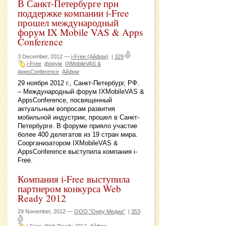
В Санкт-Петербурге при
поддержке компании i-Free
прошел международный
форум IX Mobile VAS & Apps
Conference
3 December, 2012 —
i-Free (Айфри)
|
329
i-Free
форум
IXMobileVAS &
AppsConference
Айфри
29 ноября 2012 г., Санкт-Петербург, РФ.
– Международный форум IXMobileVAS &
AppsConference, посвященный
актуальным вопросам развития
мобильной индустрии, прошел в Санкт-
Петербурге. В форуме прияло участие
более 400 делегатов из 19 стран мира.
Соорганизатором IXMobileVAS &
AppsConference выступила компания i-
Free.
Компания i-Free выступила
партнером конкурса Web
Ready 2012
29 November, 2012 —
ООО "Онру Медиа"
|
353
i-Free
Web Ready 2012
Айфри