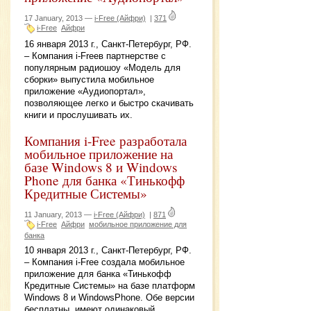
17 January, 2013 —
i-Free (Айфри)
|
371
i-Free
Айфри
16 января 2013 г., Санкт-Петербург, РФ.
– Компания i-Freeв партнерстве с
популярным радиошоу «Модель для
сборки» выпустила мобильное
приложение «Аудиопортал»,
позволяющее легко и быстро скачивать
книги и прослушивать их.
Компания i-Free разработала
мобильное приложение на
базе Windows 8 и Windows
Phone для банка «Тинькофф
Кредитные Системы»
11 January, 2013 —
i-Free (Айфри)
|
871
i-Free
Айфри
мобильное приложение для
банка
10 января 2013 г., Санкт-Петербург, РФ.
– Компания i-Free создала мобильное
приложение для банка «Тинькофф
Кредитные Системы» на базе платформ
Windows 8 и WindowsPhone. Обе версии
бесплатны, имеют одинаковый