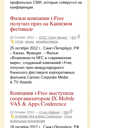
профильных СМИ, которые соберутся на
конференции.
Фильм компании i-Free
получил приз на Каннском
фестивале
26 October, 2012 —
ООО "Онру Медиа"
|
357
i-Free
канны
кинофестиваль
25 октября 2012 г., Санкт-Петербург, РФ
– Канны, Франция. – Фильм
«Возможности NFC в современном
мире», созданный компанией i-Free,
получил приз международного
Каннского фестиваля корпоративных
фильмов Cannes Corporate Media
& TV Awards.
Компания i-Free выступила
соорганизатором IX Mobile
VAS & Apps Conference
22 October, 2012 —
i-Free (Айфри)
|
359
IX Mobile VAS & Apps Conference
i-Free
мобильные приложения
18 октября 2012 г., Санкт-Петербург, РФ.