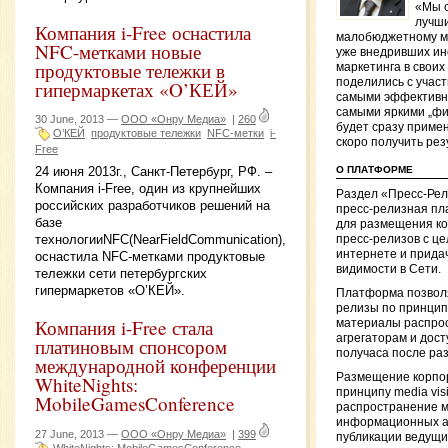
«Мы с
лучши
Компания i-Free оснастила
малобюджетному ма
NFC-метками новые
уже внедривших ин
продуктовые тележки в
маркетинга в своих
поделились с учас
гипермаркетах «O’КЕЙ»
самыми эффективн
самыми яркими „фи
30 June, 2013 —
ООО «Онру Медиа»
|
260
будет сразу примен
O’КЕЙ
продуктовые тележки
NFC-метки
i-
скоро получить рез
Free
24 июня 2013г., Санкт-Петербург, РФ. –
О ПЛАТФОРМЕ
Компания i-Free, один из крупнейших
Раздел «Пресс-Рел
российских разработчиков решений на
пресс-релизная пл
базе
для размещения ко
технологииNFC(NearFieldCommunication),
пресс-релизов с ц
интернете и прида
оснастила NFC-метками продуктовые
видимости в Сети.
тележки сети петербургских
гипермаркетов «О’КЕЙ».
Платформа позвол
релизы по принципу s
Компания i-Free стала
материалы распро
агрегаторам и дост
платиновым спонсором
получаса после ра
международной конференции
Размещение корпор
WhiteNights:
принципу media visi
MobileGamesConference
распространение м
информационных аг
27 June, 2013 —
ООО «Онру Медиа»
|
399
публикации ведущ
WhiteNights: MobileGamesConference