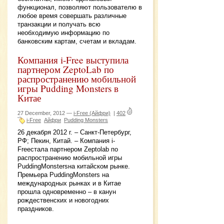
функционал, позволяют пользователю в
любое время совершать различные
транзакции и получать всю
необходимую информацию по
банковским картам, счетам и вкладам.
Компания i-Free выступила
партнером ZeptoLab по
распространению мобильной
игры Pudding Monsters в
Китае
27 December, 2012 —
i-Free (Айфри)
|
402
i-Free
Айфри
Pudding Monsters
26 декабря 2012 г. – Санкт-Петербург,
РФ; Пекин, Китай. – Компания i-
Freeстала партнером Zeptolab по
распространению мобильной игры
PuddingMonstersна китайском рынке.
Премьера PuddingMonsters на
международных рынках и в Китае
прошла одновременно – в канун
рождественских и новогодних
праздников.