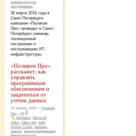
инфраструктура
обслуживание
30 марта 2016 года в
Санкт-Петербурге
компания «Поликом
Про» проведет в Санкт-
Петербурге семинар,
посвященный
построению и
обслуживанию ИТ-
инфраструктуры.
«Поликом Про»
расскажет, как
управлять
программным
обеспечением и
защититься от
утечек данных
14 January, 2016 —
Поликом
Про
|
44
InfoWatch
Microsoft
Office
Office 365
SAM
System Center
windows
защита
защита информации
Инвентаризация