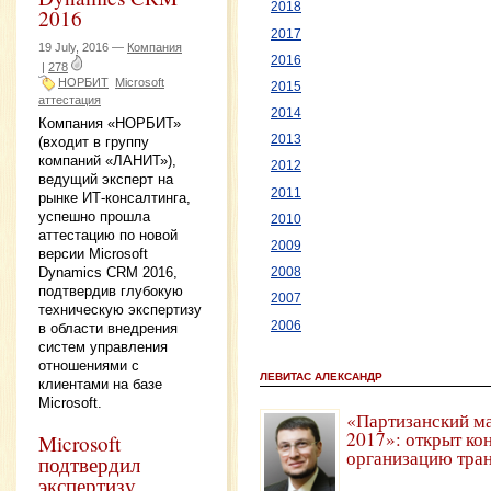
2018
2016
2017
19 July, 2016 —
Компания
2016
|
278
НОРБИТ
Microsoft
2015
аттестация
2014
Компания «НОРБИТ»
2013
(входит в группу
компаний «ЛАНИТ»),
2012
ведущий эксперт на
2011
рынке ИТ-консалтинга,
успешно прошла
2010
аттестацию по новой
2009
версии Microsoft
Dynamics CRM 2016,
2008
подтвердив глубокую
2007
техническую экспертизу
2006
в области внедрения
систем управления
отношениями с
ЛЕВИТАС АЛЕКСАНДР
клиентами на базе
Microsoft.
«Партизанский м
2017»: открыт ко
Microsoft
организацию тра
подтвердил
экспертизу