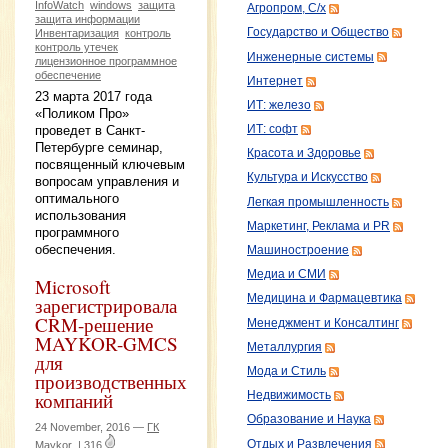
InfoWatch
windows
защита
Агропром, С/х
защита информации
Государство и Общество
Инвентаризация
контроль
контроль утечек
Инженерные системы
лицензионное программное
обеспечение
Интернет
23 марта 2017 года
ИТ: железо
«Поликом Про»
ИТ: софт
проведет в Санкт-
Петербурге семинар,
Красота и Здоровье
посвященный ключевым
Культура и Искусство
вопросам управления и
оптимального
Легкая промышленность
использования
Маркетинг, Реклама и PR
программного
обеспечения.
Машиностроение
Медиа и СМИ
Microsoft
Медицина и Фармацевтика
зарегистрировала
CRM-решение
Менеджмент и Консалтинг
MAYKOR-GMCS
Металлургия
для
Мода и Стиль
производственных
компаний
Недвижимость
Образование и Наука
24 November, 2016 —
ГК
Отдых и Развлечения
Maykor
|
316