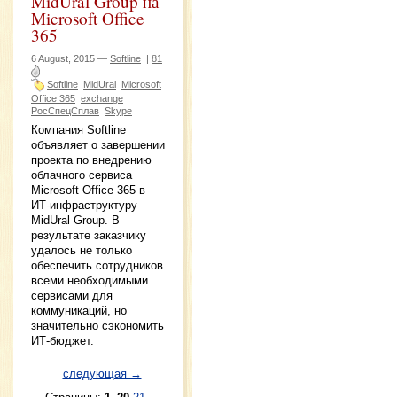
MidUral Group на
Microsoft Office
365
6 August, 2015 —
Softline
|
81
Softline
MidUral
Microsoft
Office 365
exchange
РосСпецСплав
Skype
Компания Softline
объявляет о завершении
проекта по внедрению
облачного сервиса
Microsoft Office 365 в
ИТ-инфраструктуру
MidUral Group. В
результате заказчику
удалось не только
обеспечить сотрудников
всеми необходимыми
сервисами для
коммуникаций, но
значительно сэкономить
ИТ-бюджет.
следующая →