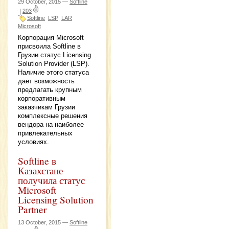
29 October, 2015 —
Softline
|
203
Softline
LSP
LAR
Microsoft
Корпорация Microsoft
присвоила Softline в
Грузии статус Licensing
Solution Provider (LSP).
Наличие этого статуса
дает возможность
предлагать крупным
корпоративным
заказчикам Грузии
комплексные решения
вендора на наиболее
привлекательных
условиях.
Softline в
Казахстане
получила статус
Microsoft
Licensing Solution
Partner
13 October, 2015 —
Softline