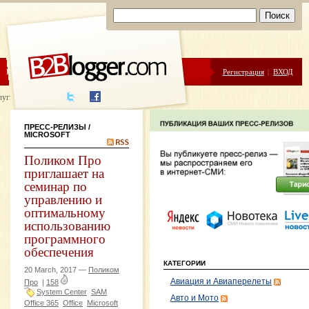
ЦЕНЫ
ПОМОЩЬ
Регистрация
|
ВХОД
луги написания
ПРЕСС-РЕЛИЗЫ
/
MICROSOFT
Поликом Про
приглашает на
семинар по
управлению и
оптимальному
использованию
программного
обеспечения
КАТЕГОРИИ
20 March, 2017 —
Поликом
Авиация и Авиаперелеты
Про
|
158
System Center
SAM
Авто и Мото
Office 365
Office
Microsoft