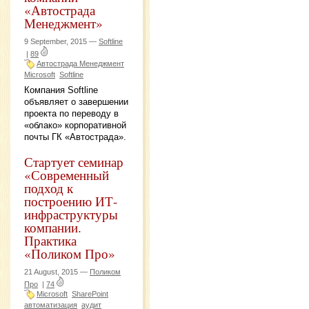
«Автострада
Менеджмент»
9 September, 2015 —
Softline
|
89
Автострада Менеджмент
Microsoft
Softline
Компания Softline
объявляет о завершении
проекта по переводу в
«облако» корпоративной
почты ГК «Автострада».
Стартует семинар
«Современный
подход к
построению ИТ-
инфраструктуры
компании.
Практика
«Поликом Про»
21 August, 2015 —
Поликом
Про
|
74
Microsoft
SharePoint
автоматизация
аудит