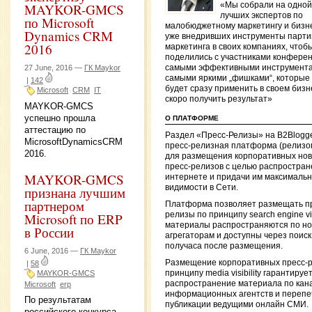
MAYKOR-GMCS
«Мы собрали на одной
лучших экспертов по
по Microsoft
малобюджетному маркетингу и бизн
Dynamics CRM
уже внедривших инструменты парти
2016
маркетинга в своих компаниях, чтоб
поделились с участниками конфере
27 June, 2016 —
ГК Maykor
самыми эффективными инструмента
самыми яркими „фишками“, которые
|
142
будет сразу применить в своем бизн
Microsoft
CRM
IT
скоро получить результат»
MAYKOR-GMCS
успешно прошла
О ПЛАТФОРМЕ
аттестацию по
Раздел «Пресс-Релизы» на B2Blogg
MicrosoftDynamicsCRM
пресс-релизная платформа (релизо
2016.
для размещения корпоративных нов
пресс-релизов с целью распростран
MAYKOR-GMCS
интернете и придачи им максималь
видимости в Сети.
признана лучшим
партнером
Платформа позволяет размещать п
релизы по принципу search engine visi
Microsoft по ERP
материалы распространяются по н
в России
агрегаторам и доступны через поиск
получаса после размещения.
6 June, 2016 —
ГК Maykor
Размещение корпоративных пресс-р
|
58
принципу media visibility гарантируе
MAYKOR-GMCS
распространение материала по кан
Microsoft
erp
информационных агентств и перепеч
По результатам
публикации ведущими онлайн СМИ.
российского конкурса