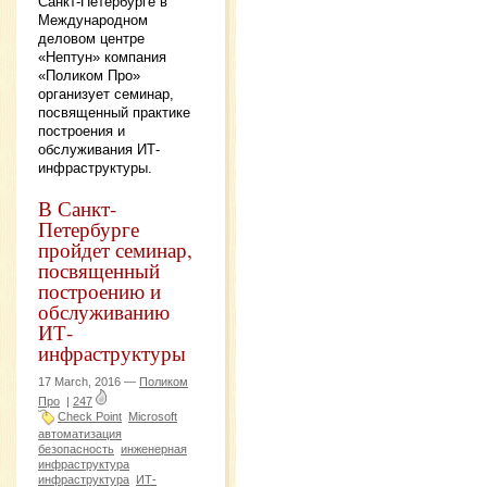
Санкт-Петербурге в
Международном
деловом центре
«Нептун» компания
«Поликом Про»
организует семинар,
посвященный практике
построения и
обслуживания ИТ-
инфраструктуры.
В Санкт-
Петербурге
пройдет семинар,
посвященный
построению и
обслуживанию
ИТ-
инфраструктуры
17 March, 2016 —
Поликом
Про
|
247
Check Point
Microsoft
автоматизация
безопасность
инженерная
инфраструктура
инфраструктура
ИТ-