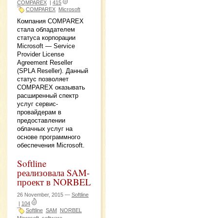
COMPAREX
|
415
COMPAREX
Microsoft
Компания COMPAREX
стала обладателем
статуса корпорации
Microsoft — Service
Provider License
Agreement Reseller
(SPLA Reseller). Данный
статус позволяет
COMPAREX оказывать
расширенный спектр
услуг сервис-
провайдерам в
предоставлении
облачных услуг на
основе программного
обеспечения Microsoft.
Softline
реализовала SAM-
проект в NORBEL
26 November, 2015 —
Softline
|
104
Softline
SAM
NORBEL
Microsoft
software