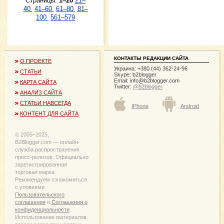
Страницы:
1–20
21–
40
41–60
61–80
81–
100
561–579
КОНТАКТЫ РЕДАКЦИИ САЙТА
О ПРОЕКТЕ
Украина: +380 (44) 362-24-96
СТАТЬИ
Skype: b2blogger
Email:
info@b2blogger.com
КАРТА САЙТА
Twitter:
@b2blogger
АНАЛИЗ САЙТА
СТАТЬИ НАВСЕГДА
IPhone
Android
КОНТЕНТ ДЛЯ САЙТА
© 2005−2025,
B2Blogger.com — онлайн-
служба распространения
пресс-релизов. Официально
зарегистрированная
торговая марка.
Рекомендуем ознакомиться
с уловиями
Пользовательского
соглашения
и
Соглашения о
конфиденциальности
.
Использование материалов