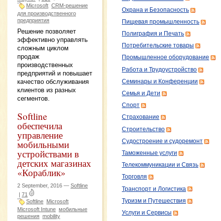
Microsoft
CRM-решение
Охрана и Безопасность
для производственного
предприятия
Пищевая промышленность
Решение позволяет
Полиграфия и Печать
эффективно управлять
Потребительские товары
сложным циклом
продаж
Промышленное оборудование
производственных
Работа и Трудоустройство
предприятий и повышает
качество обслуживания
Семинары и Конференции
клиентов из разных
Семья и Дети
сегментов.
Спорт
Softline
Страхование
обеспечила
Строительство
управление
Судостроение и судоремонт
мобильными
устройствами в
Таможенные услуги
детских магазинах
Телекоммуникации и Связь
«Кораблик»
Торговля
2 September, 2016 —
Softline
Транспорт и Логистика
|
71
Туризм и Путешествия
Softline
Microsoft
Microsoft Intune
мобильные
Услуги и Сервисы
решения
mobility