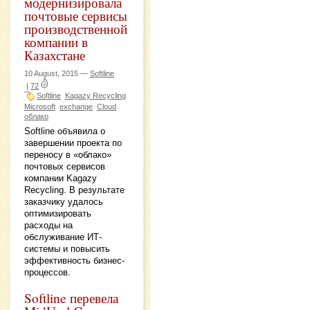
модернизировала
почтовые сервисы
производственной
компании в
Казахстане
10 August, 2015 —
Softline
|
72
Softline
Kagazy Recycling
Microsoft
exchange
Cloud
облако
Softline объявила о
завершении проекта по
переносу в «облако»
почтовых сервисов
компании Kagazy
Recycling. В результате
заказчику удалось
оптимизировать
расходы на
обслуживание ИТ-
системы и повысить
эффективность бизнес-
процессов.
Softline перевела