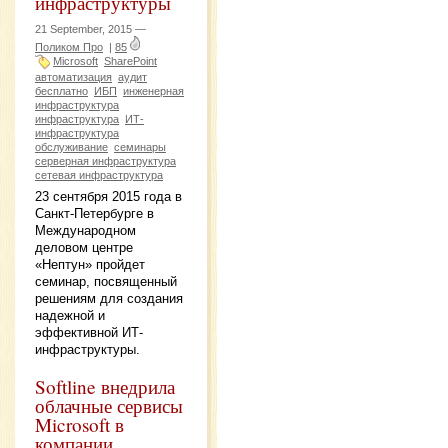
инфраструктуры
21 September, 2015 —
Поликом Про
|
85
Microsoft
SharePoint
автоматизация
аудит
бесплатно
ИБП
инженерная
инфраструктура
инфраструктура
ИТ-
инфраструктура
обслуживание
семинары
серверная инфраструктура
сетевая инфраструктура
23 сентября 2015 года в
Санкт-Петербурге в
Международном
деловом центре
«Нептун» пройдет
семинар, посвященный
решениям для создания
надежной и
эффективной ИТ-
инфраструктуры.
Softline внедрила
облачные сервисы
Microsoft в
компании