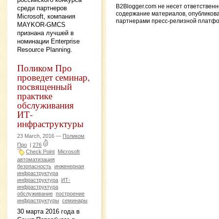
B2Blogger.com не несет ответственн
среди партнеров
содержание материалов, опубликов
Microsoft, компания
партнерами пресс-релизной платф
MAYKOR-GMCS
признана лучшей в
номинации Enterprise
Resource Planning.
Поликом Про
проведет семинар,
посвященный
практике
обслуживания
ИТ-
инфраструктуры
23 March, 2016 —
Поликом
Про
|
276
Check Point
Microsoft
автоматизация
безопасность
инженерная
инфраструктура
инфраструктура
ИТ-
инфраструктура
обслуживание
построение
инфраструктуры
семинары
30 марта 2016 года в