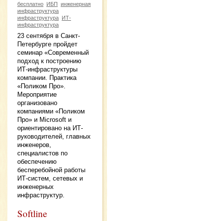
бесплатно
ИБП
инженерная
инфраструктура
инфраструктура
ИТ-
инфраструктура
23 сентября в Санкт-
Петербурге пройдет
семинар «Современный
подход к построению
ИТ-инфраструктуры
компании. Практика
«Поликом Про».
Мероприятие
организовано
компаниями «Поликом
Про» и Microsoft и
ориентировано на ИТ-
руководителей, главных
инженеров,
специалистов по
обеспечению
бесперебойной работы
ИТ-систем, сетевых и
инженерных
инфраструктур.
Softline