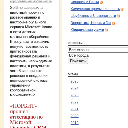
корпоративная мобильность
Финансы и Банки
Softline завершила
Химическая промышленность
пилотный проект по
Шоубизнес и Знаменитости
развертыванию и
настройке облачного
Энергетика, Нефть и Газ
сервиса Microsoft Intune
Юридические услуги
в сети детских
магазинов «Кораблик».
В результате заказчик
РЕГИОНЫ
получил возможность
протестировать
функционал решения и
настроить необходимые
политики, в результате
чего было принято
АРХИВ
решение о внедрении
полноценной системы
2025
управления
2024
корпоративной
мобильностью.
2023
2022
«НОРБИТ»
прошел
2021
аттестацию по
2020
Microsoft
2019
Dynamics CRM