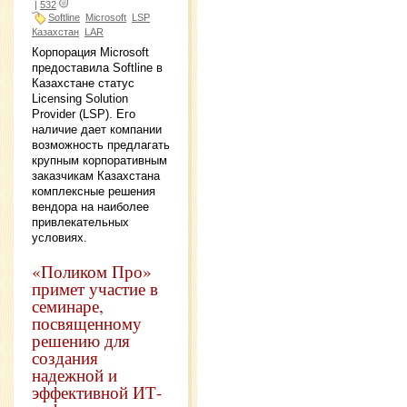
|
532
Softline
Microsoft
LSP
Казахстан
LAR
Корпорация Microsoft
предоставила Softline в
Казахстане статус
Licensing Solution
Provider (LSP). Его
наличие дает компании
возможность предлагать
крупным корпоративным
заказчикам Казахстана
комплексные решения
вендора на наиболее
привлекательных
условиях.
«Поликом Про»
примет участие в
семинаре,
посвященному
решению для
создания
надежной и
эффективной ИТ-