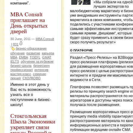
«Мы собрали на одной
компании".
лучших экспертов по
малобюджетному маркетингу и бизн
MBA Consult
уже внедривших инструменты парти
приглашает на
маркетинга в своих компаниях, чтоб
День открытых
поделились с участниками конфере
самыми эффективными инструмента
дверей
самыми яркими „фишками“, которые
будет сразу применить в своем бизн
30 June, 2011 —
MBA Consult
скоро получить результат»
|
831
бизнес-образование
О ПЛАТФОРМЕ
обучение
развитие
карьера
MBA
EMBA
TOEFL
GMAT
Раздел «Пресс-Релизы» на B2Blogg
IELTS
обучение за рубежом
пресс-релизная платформа (релизо
бизнес-школа
бизнесмен
для размещения корпоративных нов
профессионал
интенсив
пресс-релизов с целью распростран
мастер-класс
семинар
интернете и придачи им максималь
лекция
СКОЛКОВО
видимости в Сети.
Именно в этот день у
Платформа позволяет размещать пр
Вас есть возможность
релизы по принципу search engine visi
узнать все о
материалы распространяются по н
поступлении в бизнес-
агрегаторам и доступны через поиск
школу!
получаса после размещения.
Размещение корпоративных пресс-р
Стокгольмская
принципу media visibility гарантирует
Школа Экономики
распространение материала по кан
укрепляет связи
информационных агентств и перепеч
публикации ведущими онлайн СМИ.
между Россией и