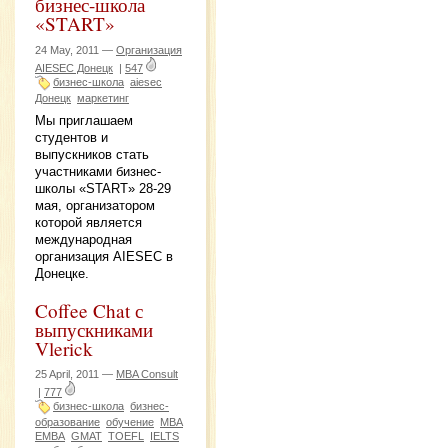
бизнес-школа
«START»
24 May, 2011 —
Организация
AIESEC Донецк
|
547
бизнес-школа
aiesec
Донецк
маркетинг
Мы приглашаем
студентов и
выпускников стать
участниками бизнес-
школы «START» 28-29
мая, организатором
которой является
международная
организация AIESEC в
Донецке.
Coffee Chat с
выпускниками
Vlerick
25 April, 2011 —
MBA Consult
|
777
бизнес-школа
бизнес-
образование
обучение
MBA
EMBA
GMAT
TOEFL
IELTS