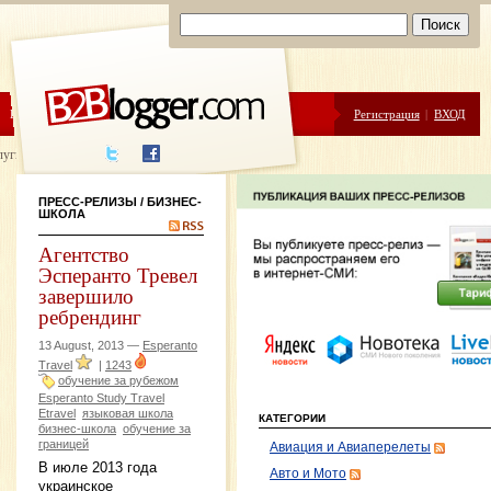
ЦЕНЫ
ПОМОЩЬ
Регистрация
|
ВХОД
луги написания
ПРЕСС-РЕЛИЗЫ
/ БИЗНЕС-
ШКОЛА
Агентство
Эсперанто Тревел
завершило
ребрендинг
13 August, 2013 —
Esperanto
Travel
|
1243
обучение за рубежом
Esperanto Study Travel
Etravel
языковая школа
КАТЕГОРИИ
бизнес-школа
обучение за
границей
Авиация и Авиаперелеты
В июле 2013 года
Авто и Мото
украинское