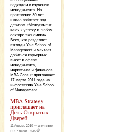
подходом к изучению
менеджмента. На
протяжении 30 лет
школа работает под
девизом «Менеджмент –
ключ к успеху в любом
секторе экономики».
Всех, кто разделяет
взгляды Yale School of
Management и мечтает
добиться карьерных
высот в сфере
менеджмента,
маркетинга и финансов,
MBA Consult приглашает
17 марта 2011 года на
инфосессию Yale School
of Management.
MBA Strategy
приглашает на
День Открытых
Дверей
11 August, 2010 —
агентство
PR.PRoject
|
635