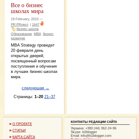
Все о бизнес
школах мира
19 February, 2010 —
PR.PRoject
|
1647
бизнес-школа
Образование
MBA
бизнес
развитие
MBA Strategy проведет
20 февраля день
открытых дверей,
посвященный вопросам
поступления и обучения
в лучших бизнес-школах
мира.
следующая →
Страницы:
1–20
21–37
КОНТАКТЫ РЕДАКЦИИ САЙТА
О ПРОЕКТЕ
Украина: +380 (44) 362-24-96
СТАТЬИ
Skype: b2blogger
Email:
info@b2blogger.com
КАРТА САЙТА