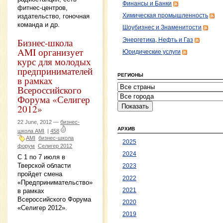
Финансы и Банки
фитнес-центров,
издательство, гоночная
Химическая промышленность
команда и др.
Шоубизнес и Знаменитости
Бизнес-школа
Энергетика, Нефть и Газ
AMI организует
Юридические услуги
курс для молодых
предпринимателей
РЕГИОНЫ
в рамках
Всероссийского
Форума «Селигер
2012»
22 June, 2012 —
бизнес-
АРХИВ
школа AMI
|
458
AMI
бизнес-школа
2025
форум
Селигер 2012
2024
С 1 по 7 июля в
Тверской области
2023
пройдет смена
2022
«Предпринимательство»
2021
в рамках
Всероссийского Форума
2020
«Селигер 2012».
2019