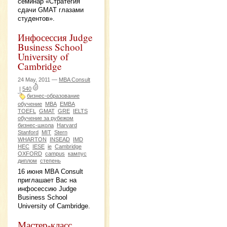
семинар «Стратегия
сдачи GMAT глазами
студентов».
Инфосессия Judge
Business School
University of
Cambridge
24 May, 2011 —
MBA Consult
|
540
бизнес-образование
обучение
MBA
EMBA
TOEFL
GMAT
GRE
IELTS
обучение за рубежом
бизнес-школа
Harvard
Stanford
MIT
Stern
WHARTON
INSEAD
IMD
HEC
IESE
ie
Cambridge
OXFORD
campus
кампус
диплом
степень
16 июня MBA Consult
приглашает Вас на
инфосессию Judge
Business School
University of Cambridge.
Мастер-класс