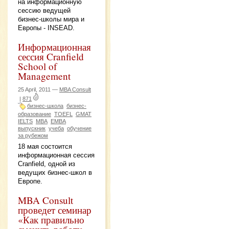
на информационную
сессию ведущей
бизнес-школы мира и
Европы - INSEAD.
Информационная
сессия Cranfield
School of
Management
25 April, 2011 —
MBA Consult
|
871
бизнес-школа
бизнес-
образование
TOEFL
GMAT
IELTS
MBA
EMBA
выпускник
учеба
обучение
за рубежом
18 мая состоится
информационная сессия
Cranfield, одной из
ведущих бизнес-школ в
Европе.
MBA Consult
проведет семинар
«Как правильно