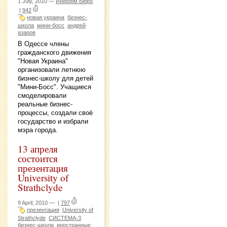
1 July, 2010 —
Информ Бюро
|
942
новая украина
бизнес-
школа
мини-босс
андрей
азаров
В Одессе члены
гражданского движения
"Новая Украина"
организовали летнюю
бизнес-школу для детей
"Мини-Босс". Учащиеся
смоделировали
реальные бизнес-
процессы, создали своё
государство и избрали
мэра города.
13 апреля
состоится
презентация
University of
Strathclyde
9 April, 2010 —
|
797
презентация
University of
Strathclyde
СИСТЕМА-3
бизнес-школа
иностранные