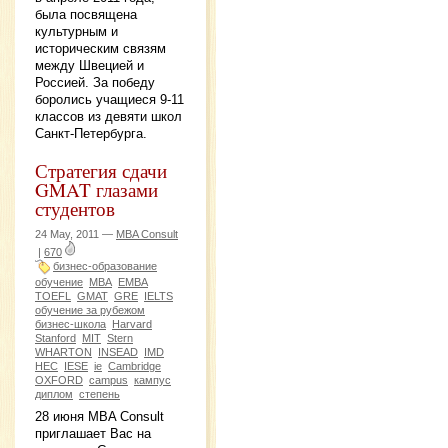
была посвящена
культурным и
историческим связям
между Швецией и
Россией. За победу
боролись учащиеся 9-11
классов из девяти школ
Санкт-Петербурга.
Стратегия сдачи
GMAT глазами
студентов
24 May, 2011 —
MBA Consult
|
670
бизнес-образование
обучение
MBA
EMBA
TOEFL
GMAT
GRE
IELTS
обучение за рубежом
бизнес-школа
Harvard
Stanford
MIT
Stern
WHARTON
INSEAD
IMD
HEC
IESE
ie
Cambridge
OXFORD
campus
кампус
диплом
степень
28 июня MBA Consult
приглашает Вас на