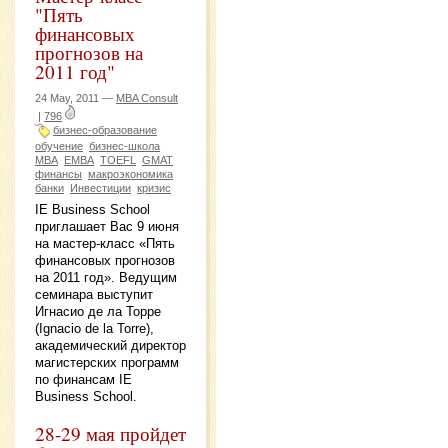
"Пять
финансовых
прогнозов на
2011 год"
24 May, 2011 —
MBA Consult
|
796
бизнес-образование
обучение
бизнес-школа
MBA
EMBA
TOEFL
GMAT
финансы
макроэкономика
банки
Инвестиции
кризис
IE Business School
приглашает Вас 9 июня
на мастер-класс «Пять
финансовых прогнозов
на 2011 год». Ведущим
семинара выступит
Игнасио де ла Торре
(Ignacio de la Torre),
академический директор
магистерских программ
по финансам IE
Business School.
28-29 мая пройдет