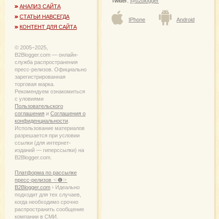
Twitter:
@b2blogger
АНАЛИЗ САЙТА
СТАТЬИ НАВСЕГДА
IPhone
Android
КОНТЕНТ ДЛЯ САЙТА
© 2005−2025,
B2Blogger.com — онлайн-
служба распространения
пресс-релизов. Официально
зарегистрированная
торговая марка.
Рекомендуем ознакомиться
с уловиями
Пользовательского
соглашения
и
Соглашения о
конфиденциальности
.
Использование материалов
разрешается при условии
ссылки (для интернет-
изданий — гиперссылки) на
B2Blogger.com.
Платформа по рассылке
пресс-релизов ☜❶☞
B2Blogger.com
› Идеально
подходит для тех случаев,
когда необходимо срочно
распространить сообщение
компании в СМИ.