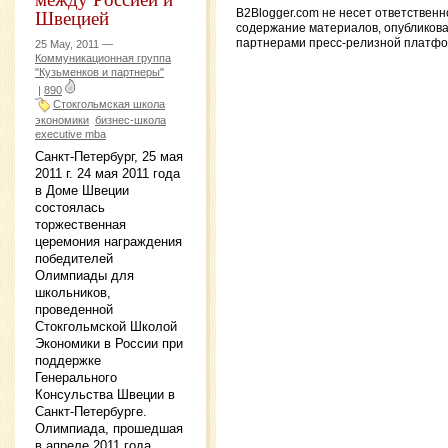
Швецией
B2Blogger.com не несет ответственн
содержание материалов, опубликов
партнерами пресс-релизной платф
25 May, 2011 —
Коммуникационная группа
"Кузьменков и партнеры"
|
890
Стокгольмская школа
экономики
бизнес-школа
executive mba
Санкт-Петербург, 25 мая
2011 г. 24 мая 2011 года
в Доме Швеции
состоялась
торжественная
церемония награждения
победителей
Олимпиады для
школьников,
проведенной
Стокгольмской Школой
Экономики в России при
поддержке
Генерального
Консульства Швеции в
Санкт-Петербурге.
Олимпиада, прошедшая
в апреле 2011 года,