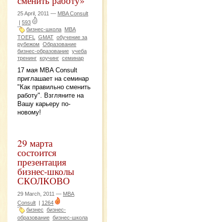
сменить работу»
25 April, 2011 —
MBA Consult
|
593
бизнес-школа
MBA
TOEFL
GMAT
обучение за
рубежом
Образование
бизнес-образование
учеба
тренинг
коучинг
семинар
17 мая MBA Consult
приглашает на семинар
"Как правильно сменить
работу". Взгляните на
Вашу карьеру по-
новому!
29 марта
состоится
презентация
бизнес-школы
СКОЛКОВО
29 March, 2011 —
MBA
Consult
|
1264
бизнес
бизнес-
образование
бизнес-школа