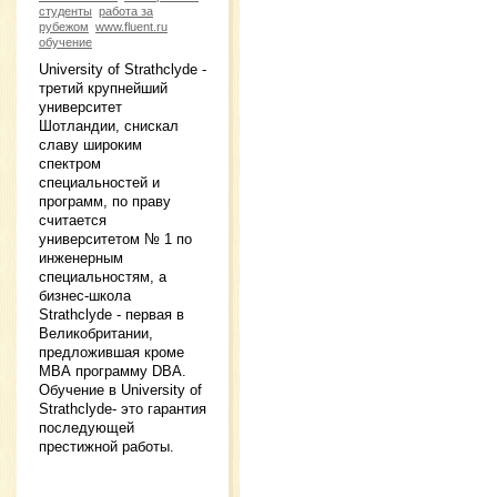
студенты
работа за
рубежом
www.fluent.ru
обучение
University of Strathclyde -
третий крупнейший
университет
Шотландии, снискал
славу широким
спектром
специальностей и
программ, по праву
считается
университетом № 1 по
инженерным
специальностям, а
бизнес-школа
Strathclyde - первая в
Великобритании,
предложившая кроме
МВА программу DBA.
Обучение в University of
Strathclyde- это гарантия
последующей
престижной работы.