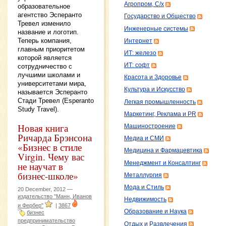
Агропром, С/х
образовательное
агентство Эсперанто
Государство и Общество
Тревел изменило
Инженерные системы
название и логотип.
Теперь компания,
Интернет
главным приоритетом
ИТ: железо
которой является
ИТ: софт
сотрудничество с
лучшими школами и
Красота и Здоровье
университетами мира,
Культура и Искусство
называется Эсперанто
Стади Тревел (Esperanto
Легкая промышленность
Study Travel).
Маркетинг, Реклама и PR
Новая книга
Машиностроение
Ричарда Брэнсона
Медиа и СМИ
«Бизнес в стиле
Медицина и Фармацевтика
Virgin. Чему вас
Менеджмент и Консалтинг
не научат в
бизнес-школе»
Металлургия
Мода и Стиль
20 December, 2012 —
издательство "Манн, Иванов
Недвижимость
и Фербер"
|
3867
Образование и Наука
бизнес
предпринимательство
Отдых и Развлечения