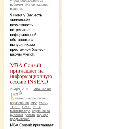
учеба
образование за
рубежом
бизнес
карьера
развитие
9 июня у Вас есть
уникальная
возможность
встретиться в
неформальной
обстановке с
выпускниками
престижной бизнес-
школы Vlerick.
MBA Consult
приглашает на
информационную
сессию INSEAD
25 April, 2011 —
MBA Consult
|
789
бизнес-школа
бизнес-
образование
MBA
EMBA
TOEFL
GMAT
IELTS
магистратура
обучение за
рубежом
работа
карьера
продвижение.
MBA Consult приглашает