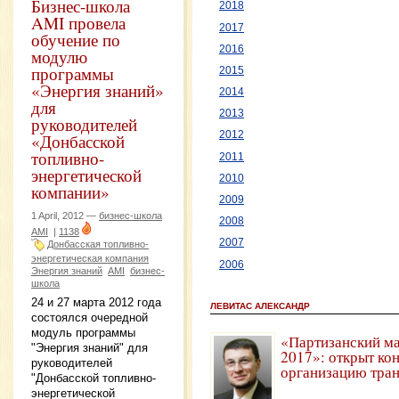
Бизнес-школа
2018
AMI провела
2017
обучение по
2016
модулю
программы
2015
«Энергия знаний»
2014
для
2013
руководителей
2012
«Донбасской
топливно-
2011
энергетической
2010
компании»
2009
1 April, 2012 —
бизнес-школа
2008
AMI
|
1138
2007
Донбасская топливно-
энергетическая компания
2006
Энергия знаний
AMI
бизнес-
школа
24 и 27 марта 2012 года
ЛЕВИТАС АЛЕКСАНДР
состоялся очередной
модуль программы
«Партизанский м
"Энергия знаний" для
2017»: открыт ко
руководителей
организацию тра
"Донбасской топливно-
энергетической