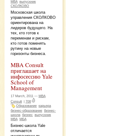
MBA
выпускник
СКОЛКОВО
Московская школа
управления СКОЛКОВО
ориентирована на
лидеров будущего. На
тех, кто готов к
переменам и рискам,
кто готов поменять
рутину на новые
горизонты бизнеса.
MBA Consult
приглашает на
инфосессию Yale
School of
Management
17 March, 2011 —
MBA
Consult
|
708
Образование
карьера
бизнес-образование
бизнес-
школа
бизнес
выпускник
MBA
МБА
Бизнес-школа Yale
отличается
инновационным