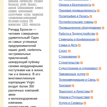
карьера
Лидерство
Ричард
Брэнсон
virgin
бизнес-
Охрана и Безопасность
школа
Образование
клиент
Пищевая промышленность
сервис
корпорация
сотрудники
успех
развитие
Полиграфия и Печать
управление компанией
История успеха
PR
Потребительские товары
маркетинг
CEO
директор
Промышленное оборудование
Ричард Брэнсон —
человек совершенно
Работа и Трудоустройство
удивительный! Один
Семинары и Конференции
из самых успешных
Семья и Дети
предпринимателей
наших дней, любитель
Спорт
экстремальных
Страхование
приключений,
шокирующий публику
Строительство
своими неординарными
Судостроение и судоремонт
поступками как в жизни,
так и в бизнесе. В его
Таможенные услуги
многомиллионную
Телекоммуникации и Связь
корпорацию Virgin
Торговля
входит более 350
различных компаний:
Транспорт и Логистика
авиа-
Туризм и Путешествия
и железнодорожная
компании,
Услуги и Сервисы
радиостанция, сеть