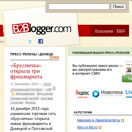
ЦЕНЫ
ПОМОЩЬ
Регистрация
|
ВХОД
луги написания
ПРЕСС-РЕЛИЗЫ
/ ДОНЕЦК
«Брусничка»
открыла три
фрешмаркета
17 December, 2013 —
ООО
«Украинский Ритейл»
|
184
фрешмаркет
Брусничка
Украинский ритейл
полтава
Соледар
Донецк
14 декабря 2013 года
КАТЕГОРИИ
украинская торговая сеть
«Брусничка» открыла
Авиация и Авиаперелеты
новые фрешмаркеты в
Авто и Мото
Донецкой и Полтавской