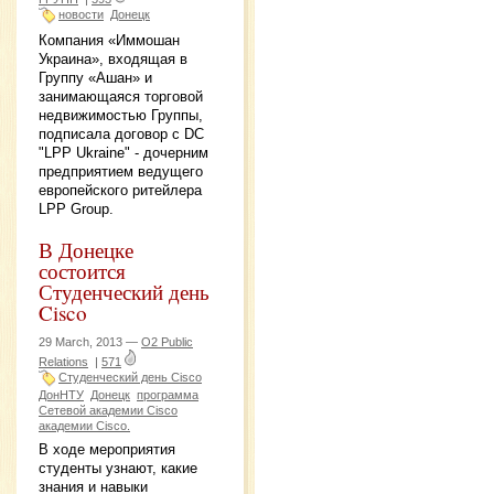
новости
Донецк
Компания «Иммошан
Украина», входящая в
Группу «Ашан» и
занимающаяся торговой
недвижимостью Группы,
подписала договор с DC
"LPP Ukraine" - дочерним
предприятием ведущего
европейского ритейлера
LPP Group.
В Донецке
состоится
Студенческий день
Cisco
29 March, 2013 —
O2 Public
Relations
|
571
Студенческий день Cisco
ДонНТУ
Донецк
программа
Сетевой академии Cisco
академии Сisco.
В ходе мероприятия
студенты узнают, какие
знания и навыки