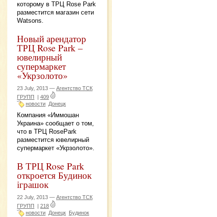
которому в ТРЦ Rose Park
разместится магазин сети
Watsons.
Новый арендатор
ТРЦ Rose Park –
ювелирный
супермаркет
«Укрзолото»
23 July, 2013 —
Агентство ТСК
ГРУПП
|
409
новости
Донецк
Компания «Иммошан
Украина» сообщает о том,
что в ТРЦ RosePark
разместится ювелирный
супермаркет «Укрзолото».
В ТРЦ Rose Park
откроется Будинок
іграшок
22 July, 2013 —
Агентство ТСК
ГРУПП
|
218
новости
Донецк
Будинок