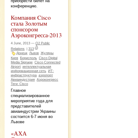
приобрести билет на
конференцию.
Компания Cisco
стала Золотым
спонсором
Аэроконгресса-2013
4 June, 2013 —
O2 Public
Relations
|
313
Донецк
Львов
Жуляны
Киев
Борисполь
Cisco Digital
Media Signage
Cisco Connected
Airport
интеллектуальная
информационная сеть
ИТ-
инфраструктура
аэропорт
Авиаиндустрия
Аэроконгресс
Теги: Cisco
Главное
специализированное
мероприятие года для
представителей
авиаиндустрии Украины
состоится 6-7 июня во
Львове
«АХА