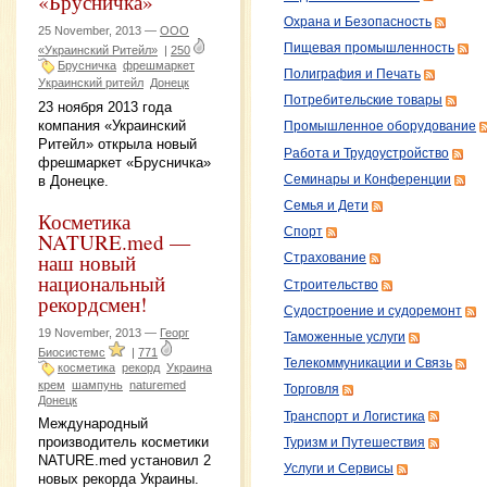
«Брусничка»
Охрана и Безопасность
25 November, 2013 —
ООО
Пищевая промышленность
«Украинский Ритейл»
|
250
Брусничка
фрешмаркет
Полиграфия и Печать
Украинский ритейл
Донецк
Потребительские товары
23 ноября 2013 года
компания «Украинский
Промышленное оборудование
Ритейл» открыла новый
Работа и Трудоустройство
фрешмаркет «Брусничка»
в Донецке.
Семинары и Конференции
Семья и Дети
Косметика
Спорт
NATURE.med —
наш новый
Страхование
национальный
Строительство
рекордсмен!
Судостроение и судоремонт
19 November, 2013 —
Георг
Таможенные услуги
Биосистемс
|
771
Телекоммуникации и Связь
косметика
рекорд
Украина
крем
шампунь
naturemed
Торговля
Донецк
Транспорт и Логистика
Международный
производитель косметики
Туризм и Путешествия
NATURE.med установил 2
Услуги и Сервисы
новых рекорда Украины.