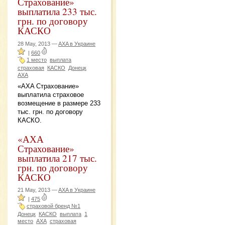
Страхование»
выплатила 233 тыс.
грн. по договору
КАСКО
28 May, 2013 —
AXA в Украине
|
660
1 место
выплата
страховая
КАСКО
Донецк
AXA
«AXA Страхование»
выплатила страховое
возмещение в размере 233
тыс. грн. по договору
КАСКО.
«АХА
Страхование»
выплатила 217 тыс.
грн. по договору
КАСКО
21 May, 2013 —
AXA в Украине
|
475
страховой бренд №1
Донецк
КАСКО
выплата
1
место
АХА
страховая