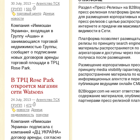
О ПЛАТФОРМЕ
30 July, 2013 —
Агентство ТСК
Раздел «Пресс-Релизы» на B2Blo
ГРУПП
|
591
пресс-релизная платформа (рели
торговый центр
Донецк
для размещения корпоративных н
новости
пресс-релизов с целью распростр
Компания «Иммошан
интернете и придачи им максима
Украина», входящая в
видимости в Сети.
Группу «Ашан» и
Платформа позволяет размещать
занимающаяся торговой
релизы по принципу search engine vi
недвижимостью Группы,
материалы распространяются по
сообщает о подписании
агрегаторам и доступны через пои
новых договоров аренды
получаса после размещения.
торговой площади в ТРЦ
Размещение корпоративных пресс
Rose Park.
принципу media visibility гарантир
распространение материала по к
В ТРЦ Rose Park
информационных агентств и пере
откроется магазин
публикации ведущими онлайн СМ
сети Watsons
B2Blogger.com не несет ответстве
содержание материалов, опублик
24 July, 2013 —
Агентство ТСК
партнерами пресс-релизной пла
ГРУПП
|
472
новости
Донецк
недвижимость
покупки
Компания «Иммошан
Украина» подписала с
компанией «ДЦ УКРАЇНА»
договор аренды, согласно