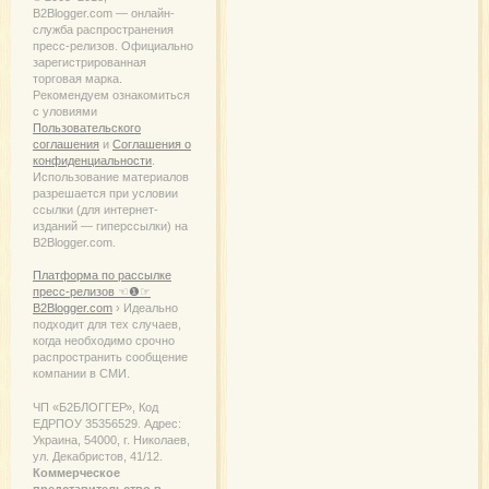
B2Blogger.com — онлайн-
служба распространения
пресс-релизов. Официально
зарегистрированная
торговая марка.
Рекомендуем ознакомиться
с уловиями
Пользовательского
соглашения
и
Соглашения о
конфиденциальности
.
Использование материалов
разрешается при условии
ссылки (для интернет-
изданий — гиперссылки) на
B2Blogger.com.
Платформа по рассылке
пресс-релизов ☜❶☞
B2Blogger.com
› Идеально
подходит для тех случаев,
когда необходимо срочно
распространить сообщение
компании в СМИ.
ЧП «Б2БЛОГГЕР», Код
ЕДРПОУ 35356529. Адрес:
Украина, 54000, г. Николаев,
ул. Декабристов, 41/12.
Коммерческое
представительство в