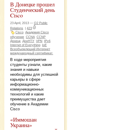
В Донецке прошел
Студенческий день
Cisco
23 April, 2013 —
O2 Public
Relations
|
423
Cisco
Академия Cisco
обучение
CCNA
CCNP
Донецк
ДонНТУ
VPN
IPv6
Internet of Everything
IoE
Всеобъемлющий Интернет
международный сертификат.
В ходе мероприятия
студенты узнали, какие
знания и навыки
необходимы для успешной
карьеры в сфере
информационно-
коммуникационных
технологий и какие
преимущества дает
обучение в Академии
Cisco
«Иммошан
Украина»