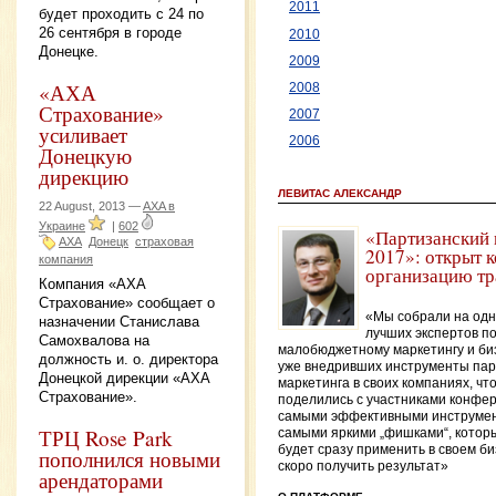
2011
будет проходить с 24 по
26 сентября в городе
2010
Донецке.
2009
«АХА
2008
Страхование»
2007
усиливает
2006
Донецкую
дирекцию
ЛЕВИТАС АЛЕКСАНДР
22 August, 2013 —
AXA в
Украине
|
602
«Партизанский 
AXA
Донецк
страховая
2017»: открыт 
компания
организацию тр
Компания «AXA
Страхование» сообщает о
«Мы собрали на одн
назначении Станислава
лучших экспертов п
Самохвалова на
малобюджетному маркетингу и би
должность и. о. директора
уже внедривших инструменты пар
Донецкой дирекции «AXA
маркетинга в своих компаниях, чт
Страхование».
поделились с участниками конфе
самыми эффективными инструме
ТРЦ Rose Park
самыми яркими „фишками“, котор
будет сразу применить в своем би
пополнился новыми
скоро получить результат»
арендаторами