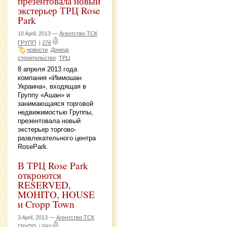
презентовала новый
экстерьер ТРЦ Rose
Park
10 April, 2013 —
Агентство ТСК
ГРУПП
|
276
новости
Донецк
строительство
ТРЦ
8 апреля 2013 года
компания «Иммошан
Украина», входящая в
Группу «Ашан» и
занимающаяся торговой
недвижимостью Группы,
презентовала новый
экстерьер торгово-
развлекательного центра
RosePark.
В ТРЦ Rose Park
откроются
RESERVED,
MOHITO, HOUSE
и Cropp Town
3 April, 2013 —
Агентство ТСК
ГРУПП
|
593