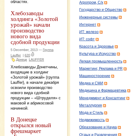
областях.
Агропром, С/х
Государство и Общество
Хлебозаводы
холдинга «Золотой
Инженерные системы
урожай» начали
Интернет
производство
ИТ: железо
нового вида
ИТ: софт
сдобной продукции
Красота и Здоровье
5 December, 2013 —
Группа
Культура и Искусство
Lauffer
|
620
Донецк
LAUFFER
Легкая промышленность
Хлебозаводы Донетчины,
Маркетинг, Реклама и PR
входящие в холдинг
Машиностроение
«Золотой урожай» (группа
Lauffer), в начале декабря
Медиа и СМИ
освоили производство
Медицина и Фармацевтика
нового вида сдобной
продукции – «Штруделя» с
Менеджмент и Консалтинг
маковой и абрикосовой
Металлургия
начинкой.
Мода и Стиль
В Донецке
Недвижимость
открылся новый
Образование и Наука
фрешмаркет
Отдых и Развлечения