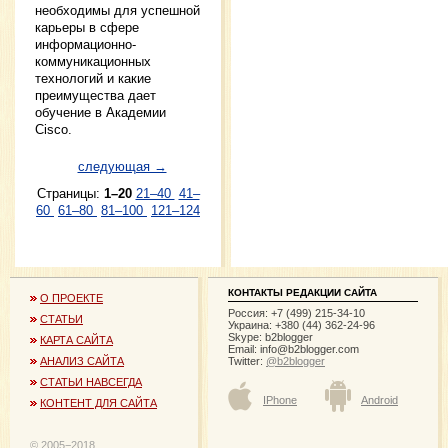
необходимы для успешной
карьеры в сфере
информационно-
коммуникационных
технологий и какие
преимущества дает
обучение в Академии
Cisco.
следующая →
Страницы:
1–20
21–40
41–
60
61–80
81–100
121–124
КОНТАКТЫ РЕДАКЦИИ САЙТА
О ПРОЕКТЕ
Россия: +7 (499) 215-34-10
СТАТЬИ
Украина: +380 (44) 362-24-96
Skype: b2blogger
КАРТА САЙТА
Email:
info@b2blogger.com
Twitter:
@b2blogger
АНАЛИЗ САЙТА
СТАТЬИ НАВСЕГДА
IPhone
Android
КОНТЕНТ ДЛЯ САЙТА
© 2005−2018,