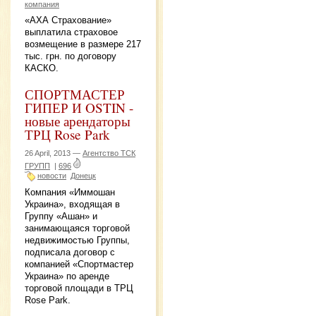
компания
«АХА Страхование»
выплатила страховое
возмещение в размере 217
тыс. грн. по договору
КАСКО.
СПОРТМАСТЕР
ГИПЕР И OSTIN -
новые арендаторы
ТРЦ Rose Park
26 April, 2013 —
Агентство ТСК
ГРУПП
|
696
новости
Донецк
Компания «Иммошан
Украина», входящая в
Группу «Ашан» и
занимающаяся торговой
недвижимостью Группы,
подписала договор с
компанией «Спортмастер
Украина» по аренде
торговой площади в ТРЦ
Rose Park.