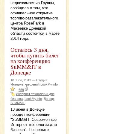
недвижимостью Группы,
сообщила о том, что
официальное открытие
торгово-развлекательного
центра RosePark в
Макеевке Донецкой
области состоится в марте
2014 года.
Осталось 3 дня,
чтобы купить билет
на конференцию
SuMM&IT в
Донецке
10 June, 2013 —
Студия
Интернет-решений LookMy.info
|
659
Интернет технологии для
бизнеса
LookMy.info
Донецк
SuMM&IT
13 июня в Донецке
пройдёт конференция
"SuMM&IT. Современные
Интернет технологии для
бизнеса". Поспешите