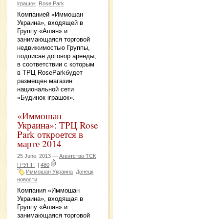
іграшок
Rose Park
Компанией «Иммошан
Украина», входящей в
Группу «Ашан» и
занимающаяся торговой
недвижимостью Группы,
подписан договор аренды,
в соответствии с которым
в ТРЦ RoseParkбудет
размещен магазин
национальной сети
«Будинок іграшок».
«Иммошан
Украина»: ТРЦ Rose
Park откроется в
марте 2014
25 June, 2013 —
Агентство ТСК
ГРУПП
|
480
Иммошан Украина
Донецк
новости
Компания «Иммошан
Украина», входящая в
Группу «Ашан» и
занимающаяся торговой