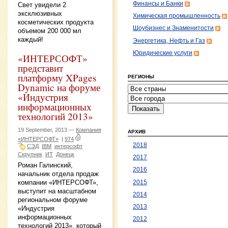
Финансы и Банки
Свет увидели 2
эксклюзивных
Химическая промышленность
косметических продукта
Шоубизнес и Знаменитости
объемом 200 000 мл
каждый!
Энергетика, Нефть и Газ
Юридические услуги
«ИНТЕРСОФТ»
представит
платформу XPages
РЕГИОНЫ
Dynamic на форуме
«Индустрия
информационных
технологий 2013»
19 September, 2013 —
Компания
АРХИВ
«ИНТЕРСОФТ»
|
974
2018
СЭД
IBM
интерсофт
Скрупник
ИТ
Донецк
2017
Роман Галинский,
2016
начальник отдела продаж
компании «ИНТЕРСОФТ»,
2015
выступит на масштабном
2014
региональном форуме
2013
«Индустрия
информационных
2012
технологий 2013», который