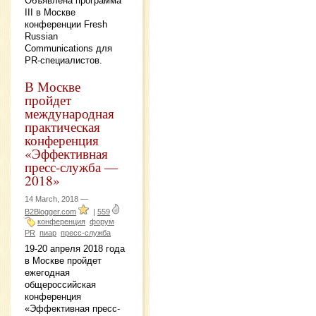
Объявлена программа
III в Москве
конференции Fresh
Russian
Communications для
PR-специалистов.
В Москве
пройдет
международная
практическая
конференция
«Эффективная
пресс-служба —
2018»
14 March, 2018 —
B2Blogger.com
|
559
конференция
форум
PR
пиар
пресс-служба
19-20 апреля 2018 года
в Москве пройдет
ежегодная
общероссийская
конференция
«Эффективная пресс-