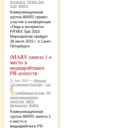
Интернете
PR’MIX Spb
2015
iMARS
Коммуникационная
группа iMARS примет
участие в конференции
«Пиар в интернете»
PR’MIX Spb 2015.
Мероприятие пройдет
28 июля 2015 г. в Санкт-
Петербурге.
iMARS заняла 1-е
место в
медиарейтинге
PR-агентств
21 July, 2015 —
«Минале
Таттерсфилд Россия»
|
111
Серебряный Лучник
PR
коммуникационное
агентство
АКОС
Медиалогия
iMARS
Коммуникационная
группа iMARS заняла 1-
е место в
медиарейтинге PR-