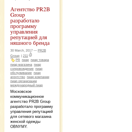
Агентство PR2B
Group
разработало
программу
управления
репутацией для
няшного бренда
30 March, 2017 —
PR2B
Group
|
211
PR
пиар
пиар товара
пиар магазина
пиар
сопровождение
пиар
обслуживание
пиар
агентство
пиар компании
пиар организации
международный пиар
Московское
коммуникационное
агентство PR2B Group
разработало программу
управления репутацией
для сетевого магазина
женской одежды
OBNYMY.