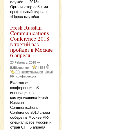
служба — 2018».
Организатор события —
профильный журнал
«Пресс-служба».
Fresh Russian
Communications
Conference 2018
в третий раз
пройдет в Москве
6 апреля
23 February, 2018 —
B2Blogger.com
|
536
PR
коммуникации
digital
PR
конференция
Ежегодная
конференция об
инновациях в
коммуникациях Fresh
Russian
Communications
Conference 2018 снова
соберет в Москве PR-
специалистов России и
стран СНГ 6 апреля