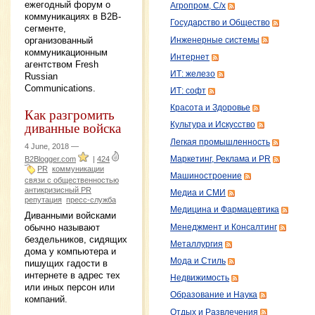
ежегодный форум о
Агропром, С/х
коммуникациях в B2B-
Государство и Общество
сегменте,
организованный
Инженерные системы
коммуникационным
Интернет
агентством Fresh
ИТ: железо
Russian
Communications.
ИТ: софт
Красота и Здоровье
Как разгромить
диванные войска
Культура и Искусство
Легкая промышленность
4 June, 2018 —
Маркетинг, Реклама и PR
B2Blogger.com
|
424
PR
коммуникации
Машиностроение
связи с общественностью
антикризисный PR
Медиа и СМИ
репутация
пресс-служба
Медицина и Фармацевтика
Диванными войсками
обычно называют
Менеджмент и Консалтинг
бездельников, сидящих
Металлургия
дома у компьютера и
Мода и Стиль
пишущих гадости в
интернете в адрес тех
Недвижимость
или иных персон или
Образование и Наука
компаний.
Отдых и Развлечения