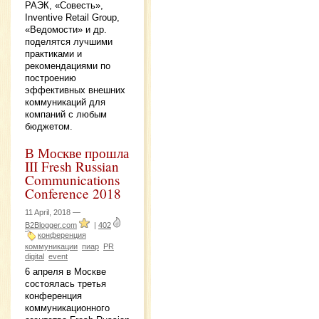
РАЭК, «Совесть»,
Inventive Retail Group,
«Ведомости» и др.
поделятся лучшими
практиками и
рекомендациями по
построению
эффективных внешних
коммуникаций для
компаний с любым
бюджетом.
В Москве прошла
III Fresh Russian
Communications
Conference 2018
11 April, 2018 —
B2Blogger.com
|
402
конференция
коммуникации
пиар
PR
digital
event
6 апреля в Москве
состоялась третья
конференция
коммуникационного