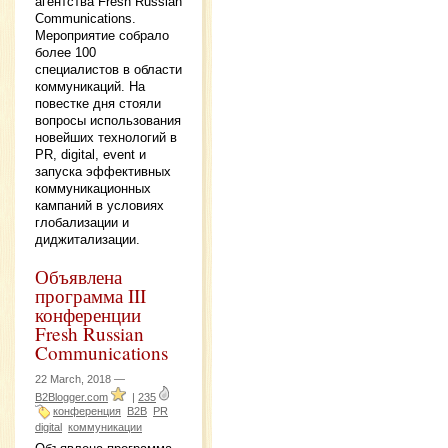
агентства Fresh Russian
Communications.
Мероприятие собрало
более 100
специалистов в области
коммуникаций. На
повестке дня стояли
вопросы использования
новейших технологий в
PR, digital, event и
запуска эффективных
коммуникационных
кампаний в условиях
глобализации и
диджитализации.
Объявлена
программа III
конференции
Fresh Russian
Communications
22 March, 2018 —
B2Blogger.com
|
235
конференция
B2B
PR
digital
коммуникации