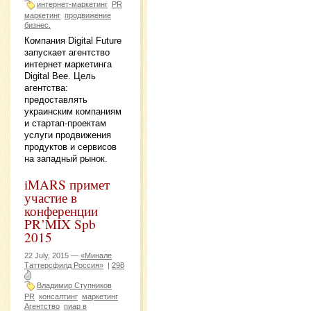
интернет-маркетинг
PR
маркетинг
продвижение
бизнес.
Компания Digital Future
запускает агентство
интернет маркетинга
Digital Bee. Цель
агентства:
предоставлять
украинским компаниям
и стартап-проектам
услуги продвижения
продуктов и сервисов
на западный рынок.
iMARS примет
участие в
конференции
PR’MIX Spb
2015
22 July, 2015 —
«Минале
Таттерсфилд Россия»
|
298
Владимир Ступников
PR
консалтинг
маркетинг
Агентство
пиар в