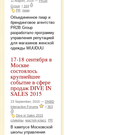
11 August, 2016 —
PR2B
Group
|
164
PR
пиар
Объединенное пиар и
брендинговое агентство
PR2B Group
разработало программу
управления репутацией
для магазинов женской
одежды WUUDUU.
17-18 сентября в
Москве
состоялось
крупнейшее
событие в сфере
продаж DIVE IN
SALES 2015
23 September, 2015 —
DNBD
Interactive Forums
|
363
Dive in Sales 2015
спикеры
мастер-класс
PR
В кампусе Московской
школы управления