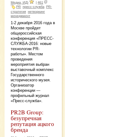
Медиа, ИД)
|
461
PR
пресс-служба
PR-
стратегия
нетворкинг
менеджмент
1-2 декабря 2016 года в
Москве пройдет
общероссийская
конференция «ПРЕСС-
СЛУЖБА-2016: новые
технологии PR-
работы». Местом
проведения
мероприятия выбран
выставочный комплекс
Государственного
исторического музея.
Организатор
конференции —
профильный журнал
«Пресс-служба».
PR2B Group:
безупречная
репутация ацкого
бренда