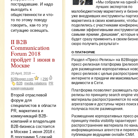
«Мы собрали на одной 
пострадавшие. И надо
лучших экспертов по
выходить к
малобюджетному маркетингу и бизне
общественности и что-
уже внедривших инструменты партиз
то по этому поводу
маркетинга в своих компаниях, чтобы
говорить, как-то эту
поделились с участниками конферен
ситуацию освещать.
самыми эффективными инструмента
самыми яркими „фишками“, которые 
будет сразу применить в своем бизне
II B2B
скоро получить результат»
Communication
Forum 2018
О ПЛАТФОРМЕ
пройдет 1 июня в
Раздел «Пресс-Релизы» на B2Blogge
Москве
пресс-релизная платформа (релизоп
для размещения корпоративных ново
20 April, 2018 —
пресс-релизов с целью распростране
интернете и придачи им максимальн
B2Blogger.com
|
296
видимости в Сети.
B2B
media relations
PR
коммуникации
Платформа позволяет размещать пр
Второй отраслевой
релизы по принципу search engine visib
материалы распространяются по но
форум для
агрегаторам и доступны через поиск 
специалистов в области
получаса после размещения.
PR, маркетинга и
коммуникаций B2B-
Размещение корпоративных пресс-р
компаний и владельцев
принципу media visibility гарантирует
распространение материала по кан
B2B-бизнеса состоится
информационных агентств и перепеч
в Москве 1 июня 2018 г.
публикации ведущими онлайн СМИ.
В программе 5 секций,