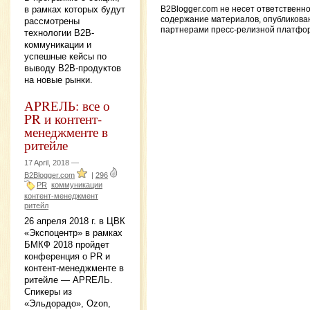
в рамках которых будут
B2Blogger.com не несет ответственно
содержание материалов, опубликова
рассмотрены
партнерами пресс-релизной платфо
технологии B2B-
коммуникации и
успешные кейсы по
выводу B2B-продуктов
на новые рынки.
АPRЕЛЬ: все о
PR и контент-
менеджменте в
ритейле
17 April, 2018 —
B2Blogger.com
|
296
PR
коммуникации
контент-менеджмент
ритейл
26 апреля 2018 г. в ЦВК
«Экспоцентр» в рамках
БМКФ 2018 пройдет
конференция о PR и
контент-менеджменте в
ритейле — АPRЕЛЬ.
Спикеры из
«Эльдорадо», Ozon,