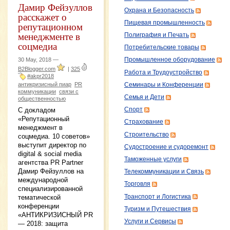
Дамир Фейзуллов
Охрана и Безопасность
расскажет о
Пищевая промышленность
репутационном
менеджменте в
Полиграфия и Печать
соцмедиа
Потребительские товары
30 May, 2018 —
Промышленное оборудование
B2Blogger.com
|
325
Работа и Трудоустройство
#akpr2018
антикризисный пиар
PR
Семинары и Конференции
коммуникации
связи с
Семья и Дети
общественностью
С докладом
Спорт
«Репутационный
Страхование
менеджмент в
Строительство
соцмедиа. 10 советов»
выступит директор по
Судостроение и судоремонт
digital & social media
Таможенные услуги
агентства PR Partner
Дамир Фейзуллов на
Телекоммуникации и Связь
международной
Торговля
специализированной
Транспорт и Логистика
тематической
конференции
Туризм и Путешествия
«АНТИКРИЗИСНЫЙ PR
Услуги и Сервисы
— 2018: защита