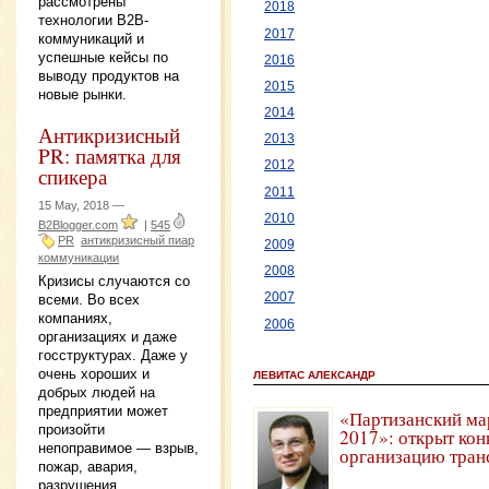
рассмотрены
2018
технологии B2B-
2017
коммуникаций и
успешные кейсы по
2016
выводу продуктов на
2015
новые рынки.
2014
Антикризисный
2013
PR: памятка для
2012
спикера
2011
15 May, 2018 —
2010
B2Blogger.com
|
545
PR
антикризисный пиар
2009
коммуникации
2008
Кризисы случаются со
2007
всеми. Во всех
компаниях,
2006
организациях и даже
госструктурах. Даже у
очень хороших и
ЛЕВИТАС АЛЕКСАНДР
добрых людей на
предприятии может
«Партизанский ма
произойти
2017»: открыт кон
непоправимое — взрыв,
организацию тран
пожар, авария,
разрушения,