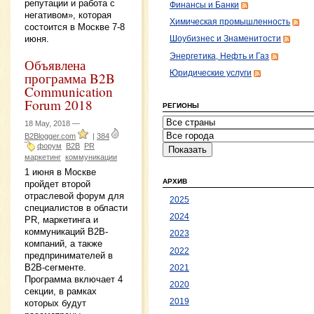
репутации и работа с
Финансы и Банки
негативом», которая
Химическая промышленность
состоится в Москве 7-8
июня.
Шоубизнес и Знаменитости
Энергетика, Нефть и Газ
Объявлена
Юридические услуги
программа B2B
Communication
Forum 2018
РЕГИОНЫ
18 May, 2018 —
B2Blogger.com
|
384
форум
B2B
PR
маркетинг
коммуникации
1 июня в Москве
АРХИВ
пройдет второй
отраслевой форум для
2025
специалистов в области
2024
PR, маркетинга и
коммуникаций B2B-
2023
компаний, а также
2022
предпринимателей в
B2B-сегменте.
2021
Программа включает 4
2020
секции, в рамках
2019
которых будут