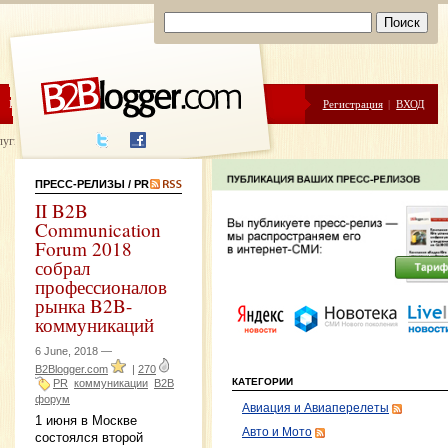
ЦЕНЫ
ПОМОЩЬ
Регистрация
|
ВХОД
луги написания
ПРЕСС-РЕЛИЗЫ
/ PR
II B2B
Communication
Forum 2018
собрал
профессионалов
рынка B2B-
коммуникаций
6 June, 2018 —
B2Blogger.com
|
270
КАТЕГОРИИ
PR
коммуникации
B2B
форум
Авиация и Авиаперелеты
1 июня в Москве
Авто и Мото
состоялся второй