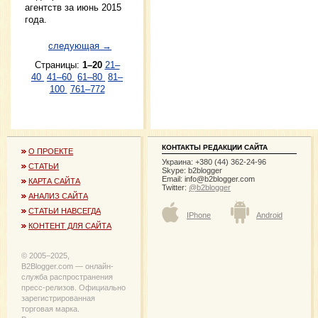
агентств за июнь 2015
года.
следующая →
Страницы:
1–20
21–
40
41–60
61–80
81–
100
761–772
КОНТАКТЫ РЕДАКЦИИ САЙТА
О ПРОЕКТЕ
Украина: +380 (44) 362-24-96
СТАТЬИ
Skype: b2blogger
Email:
info@b2blogger.com
КАРТА САЙТА
Twitter:
@b2blogger
АНАЛИЗ САЙТА
СТАТЬИ НАВСЕГДА
IPhone
Android
КОНТЕНТ ДЛЯ САЙТА
© 2005−2025,
B2Blogger.com — онлайн-
служба распространения
пресс-релизов. Официально
зарегистрированная
торговая марка.