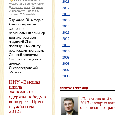
2018
Академия Cisco
обучение
Днепропетровск
Украина
2017
университет
колледжи
2016
школы
IT Essentials
5 декабря 2014 года в
2015
Днепропетровске
2014
состоялся
региональный семинар
2013
для инструкторов
2012
академий Cisco,
2011
посвященный опыту
реализации программы
2010
Сетевой академии
2009
Cisco в колледжах и
школах
2008
Днепропетровской
2007
области.
2006
НИУ «Высшая
школа
ЛЕВИТАС АЛЕКСАНДР
экономики»
одержал победу в
«Партизанский ма
конкурсе «Пресс-
2017»: открыт кон
служба года
организацию тран
2012»