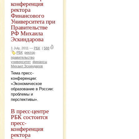
конференция
ректора
Финансового
Университета при
Правительстве
РФ Михаила
Эскиндарова
1 July, 2011 —
РБК
|
588
РБК
ректор
правительство
университет
финансы
Михаил Эскиндаров
Тема пресс-
конференции:
«Экономическое
образование в России:
проблемы и
перспективы».
В пресс-центре
РБК состоится
пресс-
конференция
ректора