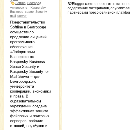
Softline
Белгород
B2Blogger.com не несет ответственн
университет
Kaspersky
содержание материалов, опубликов
Business
space
Security
партнерами пресс-релизной платфо
mail
server
Представительство
Softline в Белгороде
осуществило
продление лицензий
программного
обеспечения
«Лаборатории
Касперского» –
Kaspersky Business
Space Security и
Kaspersky Security for
Mail Server – для
Белгородского
университета
кооперации, экономики
и права. В
образовательном
учреждении создана
эффективная защита
файловых и почтовых
серверов, рабочих
станций, ноутбуков и