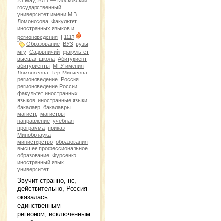
23 May, 2011 —
Московский
государственный
университет имени М.В.
Ломоносова. Факультет
иностранных языков и
регионоведения
|
1117
Образование
ВУЗ
вузы
мгу
Садовничий
факультет
высшая школа
Абитуриент
абитуриенты
МГУ имения
Ломоносова
Тер-Минасова
регионоведение
Россия
регионоведение России
факультет иностранных
языков
иностранные языки
бакалавр
бакалавры
магистр
магистры
направление
учебная
программа
приказ
Минобрнаука
министерство
образования
высшее профессиональное
образование
Фурсенко
иностранный язык
университет
Звучит странно, но,
действительно, Россия
оказалась
единственным
регионом, исключенным