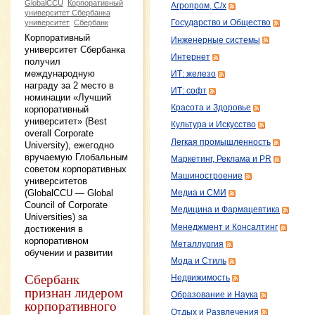
GlobalCCU
Корпоративный
Агропром, С/х
университет Сбербанка
университет
Сбербанк
Государство и Общество
Корпоративный
Инженерные системы
университет Сбербанка
Интернет
получил
международную
ИТ: железо
награду за 2 место в
ИТ: софт
номинации «Лучший
Красота и Здоровье
корпоративный
университет» (Best
Культура и Искусство
overall Corporate
Легкая промышленность
University), ежегодно
вручаемую Глобальным
Маркетинг, Реклама и PR
советом корпоративных
Машиностроение
университетов
(GlobalCCU — Global
Медиа и СМИ
Council of Corporate
Медицина и Фармацевтика
Universities) за
Менеджмент и Консалтинг
достижения в
корпоративном
Металлургия
обучении и развитии
Мода и Стиль
Сбербанк
Недвижимость
признан лидером
Образование и Наука
корпоративного
Отдых и Развлечения