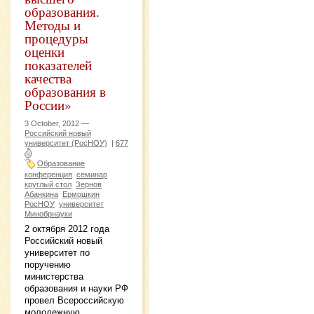
образования.
Методы и
процедуры
оценки
показателей
качества
образования в
России»
3 October, 2012 —
Российский новый
университет (РосНОУ)
|
677
Образование
конференция
семинар
круглый стол
Зернов
Абанкина
Ермошкин
РосНОУ
университет
Минобрнауки
2 октября 2012 года
Российский новый
университет по
поручению
министерства
образования и науки РФ
провел Всероссийскую
молодежную