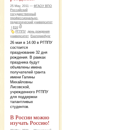
25 May, 2011 —
ФГАОУ ВПО
Российский
государственный
профессионально-
педагогический университет
|
816
РГППУ
день рождения
университет
Екатеринбург
26 мая в 14.00 в РГППУ
состоится
празднование 32 дня
рождения. В рамках
праздника будут
объявлены имена
получателей гранта
имени Галины
Михайловны
Лисовской,
учрежденного РГППУ
для поддержки
талантливых
студентов.
В России можно
изучать Россию!