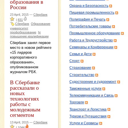
образования в
России
Охрана и Безопасность
Пищевая промышленность
23 April, 2015 —
Сбербанк
Полиграфия и Печать
|
831
Сбербанк
Образование
Потребительские товары
университет
профобразование
hr
Промышленное оборудование
повышение квалификации
Работа и Трудоустройство
Сбербанк занял первое
место в новом рейтинге
Семинары и Конференции
«15 лидеров
Семья и Дети
корпоративного
Спорт
образования»,
опубликованном
Страхование
журналом РБК.
Строительство
В Сбербанке
Судостроение и судоремонт
рассказали о
Таможенные услуги
новых
Телекоммуникации и Связь
технологиях
работы с
Торговля
молодежным
Транспорт и Логистика
сегментом
Туризм и Путешествия
13 April, 2015 —
Сбербанк
Услуги и Сервисы
|
1044