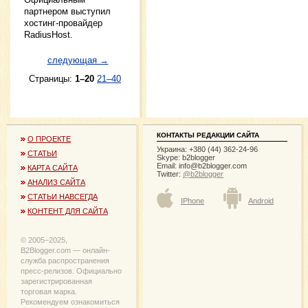
партнером выступил
хостинг-провайдер
RadiusHost.
следующая →
Страницы:
1–20
21–40
КОНТАКТЫ РЕДАКЦИИ САЙТА
О ПРОЕКТЕ
Украина: +380 (44) 362-24-96
СТАТЬИ
Skype: b2blogger
Email:
info@b2blogger.com
КАРТА САЙТА
Twitter:
@b2blogger
АНАЛИЗ САЙТА
СТАТЬИ НАВСЕГДА
IPhone
Android
КОНТЕНТ ДЛЯ САЙТА
© 2005−2025,
B2Blogger.com — онлайн-
служба распространения
пресс-релизов. Официально
зарегистрированная
торговая марка.
Рекомендуем ознакомиться