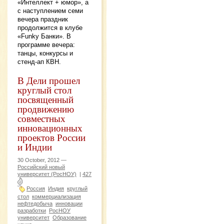
«Интеллект + юмор», а
с наступлением семи
вечера праздник
продолжится в клубе
«Funky Банки». В
программе вечера:
танцы, конкурсы и
стенд-ап КВН.
В Дели прошел
круглый стол
посвященный
продвижению
совместных
инновационных
проектов России
и Индии
30 October, 2012 —
Российский новый
университет (РосНОУ)
|
427
Россия
Индия
круглый
стол
коммерциализация
нефтедобыча
инновации
разработки
РосНОУ
университет
Образование