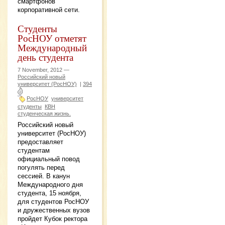
смартфонов
корпоративной сети.
Студенты
РосНОУ отметят
Международный
день студента
7 November, 2012 —
Российский новый
университет (РосНОУ)
|
394
РосНОУ
университет
студенты
КВН
студенческая жизнь.
Российский новый
университет (РосНОУ)
предоставляет
студентам
официальный повод
погулять перед
сессией. В канун
Международного дня
студента, 15 ноября,
для студентов РосНОУ
и дружественных вузов
пройдет Кубок ректора