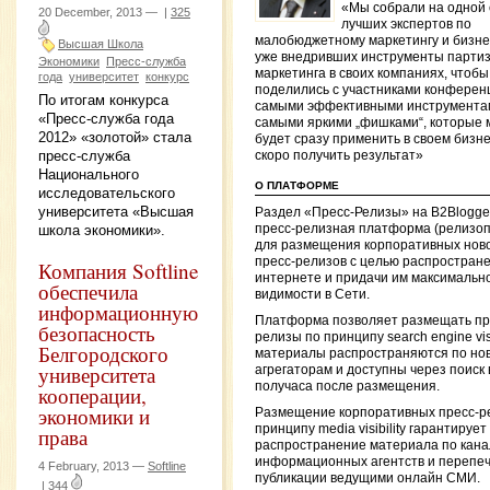
«Мы собрали на одной
20 December, 2013 —
|
325
лучших экспертов по
малобюджетному маркетингу и бизне
Высшая Школа
уже внедривших инструменты партиз
Экономики
Пресс-служба
маркетинга в своих компаниях, чтобы
года
университет
конкурс
поделились с участниками конферен
По итогам конкурса
самыми эффективными инструмента
«Пресс-служба года
самыми яркими „фишками“, которые
2012» «золотой» стала
будет сразу применить в своем бизне
пресс-служба
скоро получить результат»
Национального
О ПЛАТФОРМЕ
исследовательского
университета «Высшая
Раздел «Пресс-Релизы» на B2Blogge
пресс-релизная платформа (релизо
школа экономики».
для размещения корпоративных ново
пресс-релизов с целью распростране
Компания Softline
интернете и придачи им максимальн
обеспечила
видимости в Сети.
информационную
Платформа позволяет размещать пр
безопасность
релизы по принципу search engine visib
Белгородского
материалы распространяются по но
университета
агрегаторам и доступны через поиск 
получаса после размещения.
кооперации,
экономики и
Размещение корпоративных пресс-р
принципу media visibility гарантирует
права
распространение материала по кан
информационных агентств и перепеч
4 February, 2013 —
Softline
публикации ведущими онлайн СМИ.
|
344