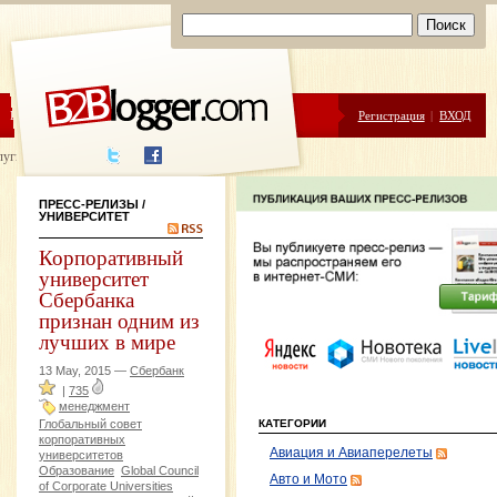
ЦЕНЫ
ПОМОЩЬ
Регистрация
|
ВХОД
луги написания
ПРЕСС-РЕЛИЗЫ
/
УНИВЕРСИТЕТ
Корпоративный
университет
Сбербанка
признан одним из
лучших в мире
13 May, 2015 —
Сбербанк
|
735
менеджмент
Глобальный совет
КАТЕГОРИИ
корпоративных
Авиация и Авиаперелеты
университетов
Образование
Global Council
Авто и Мото
of Corporate Universities