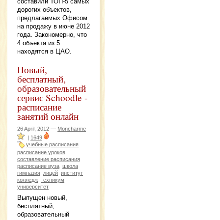
составили ТОП-5 самых
дорогих объектов,
предлагаемых Офисом
на продажу в июне 2012
года. Закономерно, что
4 объекта из 5
находятся в ЦАО.
Новый,
бесплатный,
образовательный
сервис Schoodle -
расписание
занятий онлайн
26 April, 2012 —
Moncharme
|
1649
учебные расписания
расписание уроков
составление расписания
расписание вуза
школа
гимназия
лицей
институт
колледж
техникум
университет
Выпущен новый,
бесплатный,
образовательный