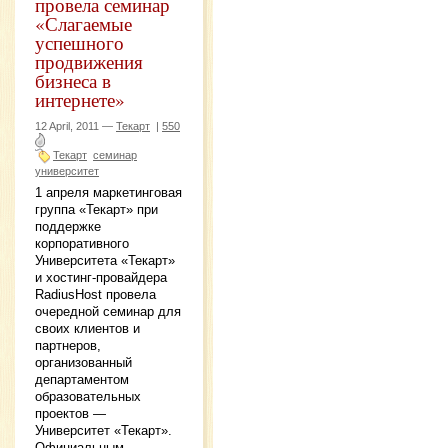
провела семинар
«Слагаемые
успешного
продвижения
бизнеса в
интернете»
12 April, 2011 —
Текарт
|
550
Текарт
семинар
университет
1 апреля маркетинговая
группа «Текарт» при
поддержке
корпоративного
Университета «Текарт»
и хостинг-провайдера
RadiusHost провела
очередной семинар для
своих клиентов и
партнеров,
организованный
департаментом
образовательных
проектов —
Университет «Текарт».
Официальным