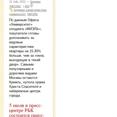
21 July, 2011 —
Холдинг
"МИЭЛЬ"
|
450
видовая характеристика
университет
МИЭЛЬ
По данным Офиса
«Университет»
холдинга «МИЭЛЬ»,
покупатели готовы
доплачивать за
видовые
характеристики
квартиры на 15-30%
больше, чем за «окна,
выходящие в тихий
двор». Самыми
популярными и
дорогими видами
Москвы остаются
Кремль, купола храма
Христа Спасителя и
набережные центра
города.
5 июля в пресс-
центре РБК
состоится пресс-