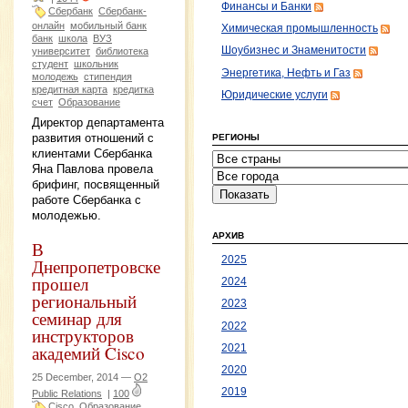
Финансы и Банки
Сбербанк
Сбербанк-
онлайн
мобильный банк
Химическая промышленность
банк
школа
ВУЗ
Шоубизнес и Знаменитости
университет
библиотека
студент
школьник
Энергетика, Нефть и Газ
молодежь
стипендия
кредитная карта
кредитка
Юридические услуги
счет
Образование
Директор департамента
развития отношений с
РЕГИОНЫ
клиентами Сбербанка
Яна Павлова провела
брифинг, посвященный
работе Сбербанка с
молодежью.
АРХИВ
В
2025
Днепропетровске
прошел
2024
региональный
2023
семинар для
2022
инструкторов
академий Cisco
2021
2020
25 December, 2014 —
O2
2019
Public Relations
|
100
Cisco
Образование