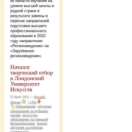
из области изучения на
уровне высшей школы в
родной стране в
результате замены в
перечне направлений
подготовки высшего
профессионального
образования в 2010
году направления
«Регионоведение» на
«Зарубежное
регионоведение».
Начался
творческий отбор
в Лондонский
Университет
Искусств
27 April, 2011 —
Инсайт-
Лингва
|
1761
Образование
обучение
образование за рубежом
дизайн
искусство
образование за границей
Великобритания
лондон
обучение за рубежом
университет