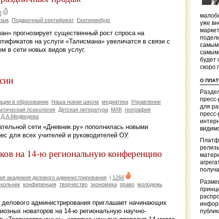
8
малобю
язык
Подарочный сертификат
Екатеринбург
уже вн
маркет
ман» прогнозирует существенный рост спроса на
подели
тификатов на услуги «Талисмана» увеличатся в связи с
самым
м в сети новых видов услуг.
самым
будет 
скоро 
ссии
О ПЛА
Раздел
пресс
ации в образовании
Наша новая школа
медиатека
Управление
для р
ктическая психология
Детская литература
МХК
география
пресс-
 Д.А.Медведева
интерн
вательной сети «Дневник.ру» пополнилась новыми
видимо
с для всех учителей и руководителей ОУ.
Платф
релизы
ов на 14-ю региональную конференцию
матер
агрега
получа
ая академия делового администрирования
|
1266
Разме
кольник
конференция
творчество
экономика
право
молодежь
принци
распр
я делового администрирования приглашает начинающих
информ
иозных новаторов на 14-ю региональную научно-
публи