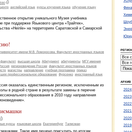
Услу
590
 центр
английский язык
курсы изучения языка
обучение языку
Фина
Хими
ественное открытие уникального Музея учебника
Шоуб
е при поддержке Языкового центра «Трайтек»,
ства «Heinle» на территориях Саратовской и Самарской
Энер
Юрид
сию!
РЕГИО
ниверситет имени М.В. Ломоносова. Факультет иностранных языков
факультет
высшая школа
Абитуриент
абитуриенты
МГУ имения
Россия
регионоведение России
факультет иностранных языков
истр
магистры
направление
учебная программа
приказ
сшее профессиональное образование
Фурсенко
иностранный язык
АРХИВ
оссия оказалась единственным регионом, исключенным из
олы в родной стране в результате замены в перечне
2024
ессионального образования в 2010 году направления
2023
ионоведение».
2022
лисмашки
2021
2020
вые курсы
языковая школа
Екатеринбург
Талисман
2019
смашками. Такое имя решено присудить по итогам