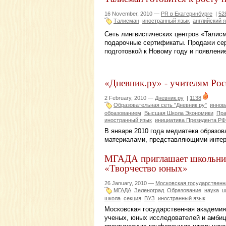
16 November, 2010 —
PR в Екатеринбурге
|
52
Талисман
иностранный язык
английский 
Сеть лингвистических центров «Талис
подарочные сертификаты. Продажи сер
подготовкой к Новому году и появление
«Дневник.ру» - учителям Ро
2 February, 2010 —
Дневник.ру
|
1138
Образовательная сеть "Дневник.ру"
иннов
образованием
Высшая Школа Экономики
Пра
иностранный язык
инициатива Президента РФ
В январе 2010 года медиатека образо
материалами, представляющими интере
МГАДА приглашает школьник
«Творчество юных»
26 January, 2010 —
Московская государственн
МГАДА
Зеленоград
Образование
наука
ш
школа
секция
ВУЗ
иностранный язык
Московская государственная академи
ученых, юных исследователей и амбиц