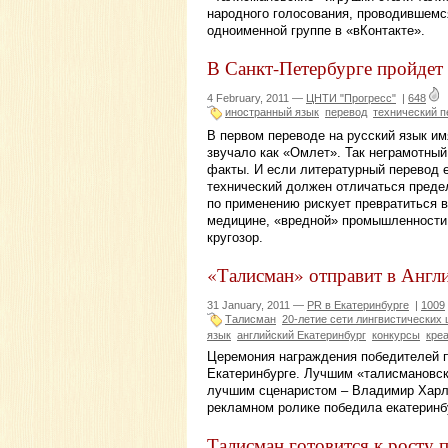
народного голосования, проводившемся
одноименной группе в «вКонтакте».
В Санкт-Петербурге пройдет
4 February, 2011 —
ЦНТИ "Прогресс"
|
648
иностранный язык
перевод
технический п
В первом переводе на русский язык им
звучало как «Омлет». Так неграмотный
факты. И если литературный перевод 
технический должен отличаться преде
по применению рискует превратиться в
медицине, «вредной» промышленности,
кругозор.
«Талисман» отправит в Англ
31 January, 2011 —
PR в Екатеринбурге
|
1009
Талисман
20-летие сети лингвистических
язык
английский Екатеринбург
конкурсы
кре
Церемония награждения победителей п
Екатеринбурге. Лучшим «талисмановс
лучшим сценаристом – Владимир Харло
рекламном ролике победила екатеринб
Талисман готовится к росту