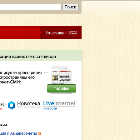
Регистрация
|
ВХОД
ОРИИ
ция и Авиаперелеты