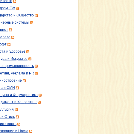
 и Мото
пром, С/х
дарство и Общество
нерные системы
рнет
железо
софт
ота и Здоровье
тура и Искусство
ая промышленность
етинг, Реклама и PR
иностроение
а и СМИ
цина и Фармацевтика
джмент и Консалтинг
ллургия
 и Стиль
ижимость
зование и Наука