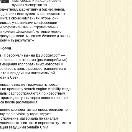
«Мы собрали на одной сцене
лучших экспертов по
джетному маркетингу и бизнесменов,
едривших инструменты партизанского
инга в своих компаниях, чтобы они
лись с участниками конференции
и эффективными инструментами и
и яркими „фишками“, которые можно
сразу применить в своем бизнесе и очень
получить результат»
ТФОРМЕ
 «Пресс-Релизы» на B2Blogger.com —
-релизная платформа (релизоприёмник)
азмещения корпоративных новостей и
релизов с целью распространения их в
ете и придачи им максимальной
сти в Сети.
орма позволяет размещать пресс-
 по принципу search engine visibility, когда
иалы распространяются по новостным
торам и доступны через поиск в течение
са после размещения.
щение корпоративных пресс-релизов по
пу media visibility гарантирует
остранение материала по каналам
ационных агентств и перепечатку текста
кации ведущими онлайн СМИ.