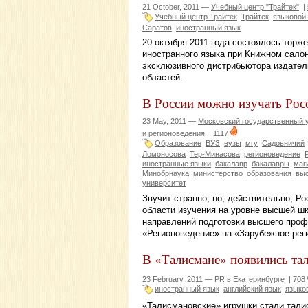
21 October, 2011 —
Учебный центр "Трайтек"
|
Учебный центр Трайтек
Трайтек
языковой
Саратов
иностранный язык
20 октября 2011 года состоялось торж
иностранного языка при Книжном салон
эксклюзивного дистрибьютора издатель
областей.
В России можно изучать Рос
23 May, 2011 —
Московский государственный у
и регионоведения
|
1117
Образование
ВУЗ
вузы
мгу
Садовничий
Ломоносова
Тер-Минасова
регионоведение
иностранные языки
бакалавр
бакалавры
маг
Минобрнаука
министерство
образования
вы
университет
Звучит странно, но, действительно, Р
области изучения на уровне высшей шк
направлений подготовки высшего проф
«Регионоведение» на «Зарубежное рег
В «Талисмане» появились та
23 February, 2011 —
PR в Екатеринбурге
|
708
иностранный язык
английский язык
языко
«Талисмановские» игрушки стали тали