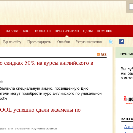
ГЛАВНАЯ
БЛОГ
НОВОСТИ
ПРЕСС-РЕЛИЗЫ
ЦЕНЫ
ПОМОЩЬ
Тур по сайту
Пресс-портреты
Ошибки
Услуги написания
скидках 50% на курсы английского в
ий
объявила специальную акцию, посвященную Дню
тели могут приобрести курс английского по уникальной
 50%.
OOL успешно сдали экзамены по
КАТЕГ
Авиа
даватели
экзамены
изучение языков