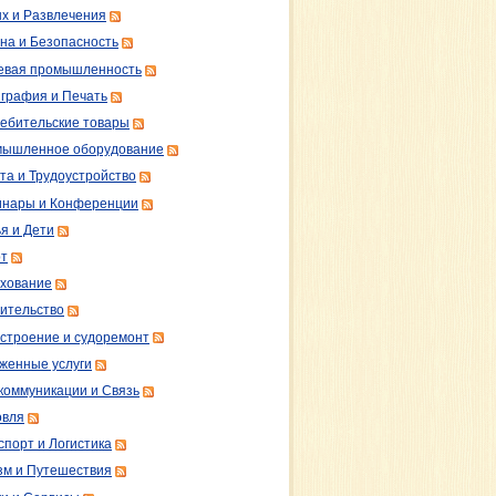
х и Развлечения
на и Безопасность
вая промышленность
графия и Печать
ебительские товары
ышленное оборудование
та и Трудоустройство
нары и Конференции
я и Дети
т
хование
ительство
строение и судоремонт
женные услуги
коммуникации и Связь
овля
спорт и Логистика
зм и Путешествия