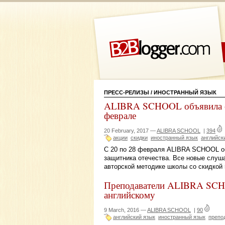
ПРЕСС-РЕЛИЗЫ
/ ИНОСТРАННЫЙ ЯЗЫК
ALIBRA SCHOOL объявила о 
феврале
20 February, 2017 —
ALIBRA SCHOOL
|
394
акции
скидки
иностранный язык
английск
С 20 по 28 февраля ALIBRA SCHOOL 
защитника отечества. Все новые слуша
авторской методике школы со скидкой
Преподаватели ALIBRA SCH
английскому
9 March, 2016 —
ALIBRA SCHOOL
|
90
английский язык
иностранный язык
препо