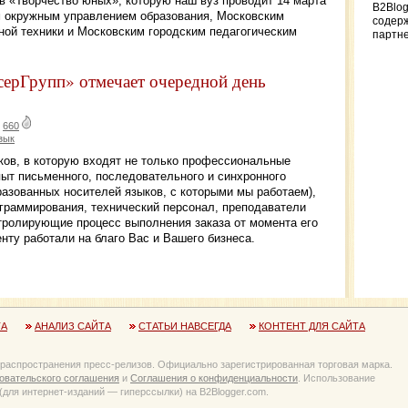
 «Творчество юных», которую наш вуз проводит 14 марта
B2Blog
м окружным управлением образования, Московским
содер
ной техники и Московским городским педагогическим
партн
ерГрупп» отмечает очередной день
|
660
зык
ов, в которую входят не только профессиональные
ыт письменного, последовательного и синхронного
разованных носителей языков, с которыми мы работаем),
ограммирования, технический персонал, преподаватели
тролирующие процесс выполнения заказа от момента его
нту работали на благо Вас и Вашего бизнеса.
ТА
АНАЛИЗ САЙТА
СТАТЬИ НАВСЕГДА
КОНТЕНТ ДЛЯ САЙТА
 распространения пресс-релизов. Официально зарегистрированная торговая марка.
овательского соглашения
и
Соглашения о конфиденциальности
. Использование
для интернет-изданий — гиперссылки) на B2Blogger.com.