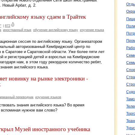
е открытие нового отделения Сети школ иностранных
Отды
 Новый Арбат, д. 2.
Охра
нглийскому языку сдаем в Трайтек
Пище
"
|
872
Поли
к
иностранный язык
обучение английскому языку
изучение языка
Потр
Пром
ационная сессия по английскому языку. Организатором
циальный авторизованный Кембриджский центр по
Рабо
в Саратове и Саратовской области. Уже более пяти лет
Семи
ой и регистрацией детей и взрослых на Кембриджские
агодаря нам, в этом году рекордное количество ребят,
Семь
знания английского языка.
Спор
яет новинку на рынке электроники -
Стра
k
Стро
Судо
арманный переводчик
изучение языков
Тамо
твовать знания английского языка? Во время
Теле
, вспоминая нужное вам слово?
Торг
Тран
ткрыл Музей иностранного учебника
Тури