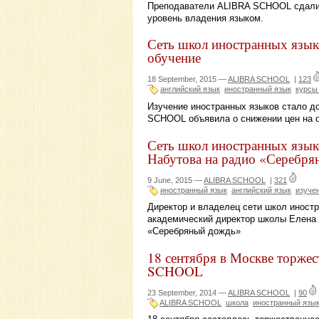
Преподаватели ALIBRA SCHOOL сдали 
уровень владения языком.
Сеть школ иностранных язы
обучение
18 September, 2015 —
ALIBRA SCHOOL
|
123
английский язык
иностранный язык
курсы
Изучение иностранных языков стало д
SCHOOL объявила о снижении цен на 
Сеть школ иностранных язы
Набутова на радио «Серебр
9 June, 2015 —
ALIBRA SCHOOL
|
321
иностранный язык
английский язык
изуче
Директор и владелец сети школ инос
академический директор школы Елена К
«Серебряный дождь»
18 сентября в Москве торже
SCHOOL
23 September, 2014 —
ALIBRA SCHOOL
|
90
ALIBRA SCHOOL
школа
иностранный язы