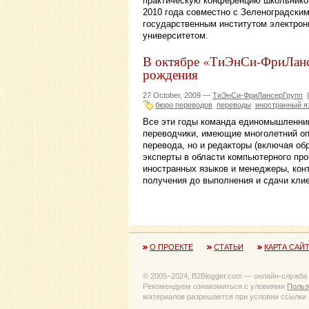
практическую конференцию школьников
2010 года совместно с Зеленоградски
государственным институтом электрон
университетом.
В октябре «ТиЭнСи-ФриЛанс
рождения
27 October, 2009 —
ТиЭнСи-ФриЛансерГрупп
бюро переводов
переводы
иностранный я
Все эти годы команда единомышленник
переводчики, имеющие многолетний оп
перевода, но и редакторы (включая об
эксперты в области компьютерного пр
иностранных языков и менеджеры, кон
получения до выполнения и сдачи клие
О ПРОЕКТЕ
СТАТЬИ
КАРТА САЙ
© 2005−2024, B2Blogger.com — онлайн-служба
Рекомендуем ознакомиться с уловиями
Польз
материалов разрешается при условии ссылки (