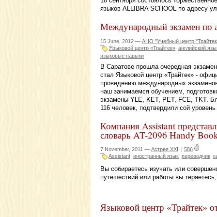
18 сентября состоялось торжественно
языков ALLIBRA SCHOOL по адресу ул.
Международный экзамен по а
15 June, 2012 —
АНО "Учебный центр "Трайтек
Языковой центр «Трайтек»
английский язы
языковые навыки
В Саратове прошла очередная экзамен
стал Языковой центр «Трайтек» - офи
проведению международных экзаменов 
наш занимаемся обучением, подготовк
экзамены YLE, KET, PET, FCE, TKT. Бл
116 человек, подтвердили сой уровень 
Компания Assistant представл
словарь AT-2096 Handy Boo
7 November, 2011 —
Астрея XXI
|
586
Assistant
иностранный язык
переводчик
к
Вы собираетесь изучать или совершенс
путешествий или работы вы теряетесь
Языковой центр «Трайтек» о