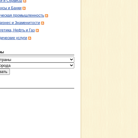
ги и Сервисы
нсы и Банки
ческая промышленность
изнес и Знаменитости
гетика, Нефть и Газ
ические услуги
НЫ