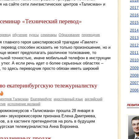
2018
 на сайте сети лингвистических центров «Талисман» и
2017
2016
 семинар «Технический перевод»
2015
2014
еревод
обучение
курсы
семинары
Образование
переводчик
2013
я главного героя шекспировской трагедии «Гамлет»
2012
 перевод способен исказить не только произношение, но и
еще может предполагать различное толкование, то
2011
льной точностью, иначе мобильный телефон в инструкции
2010
 утюг. А если речь идет о более серьезных областях –
2009
 то здесь переводчик просто обязан иметь широкий
2008
2007
ию екатеринбургскую тележурналистку
2006
 центров Талисман
Екатеринбург
иностранный язык
английский
атив
исполнение желаний
ЛЕВИТ
ромоконкурсов «Талисмана» прошла 28 января в
ким» звукорежиссером признана Елена Дмитриева,
в, а в кастинге претендентов на роль в будущем
ургская тележурналистка Анна Воронина.
 праздничных продаж