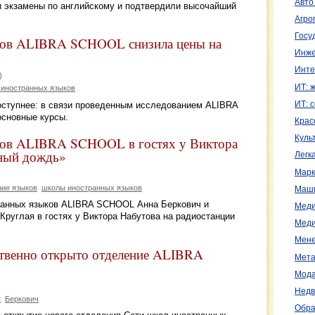
Авто
экзамены по английскому и подтвердили высочайший
Агро
Госу
ков ALIBRA SCHOOL снизила цены на
Инже
Инте
ИТ: 
 иностранных языков
оступнее: в связи проведенным исследованием ALIBRA
ИТ: 
основные курсы.
Крас
Куль
ков ALIBRA SCHOOL в гостях у Виктора
яный дождь»
Легк
Марк
ние языков
школы иностранных языков
Маш
транных языков ALIBRA SCHOOL Анна Беркович и
Меди
руглая в гостях у Виктора Набутова на радиостанции
Меди
Мене
ственно открыто отделение ALIBRA
Мета
Мода
Недв
к
Беркович
Обра