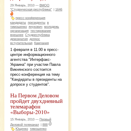
29 Январь, 2010 —
ВМОО
"Студенческая республика"
|
1646
пресс-конференция
кандидаты
президенты
в
тимошенко
янукович
молодежь
организация
тестирование
внешнее
Студреспублика
демократия
допрос
вступительная
Кампания
1 февраля в 11.00 в пресс-
центре информационного
агентства "Интерфакс-
Украина" при участии Павла
Викнянского состоится
пресс-конференция на тему
"Кандидаты в президенты на
допросе у студентов".
На Первом Деловом
пройдет двухдневный
телемарафон
«Выборы-2010»
15 Январь, 2010 —
Первый
Деловой телеканал
|
888
Ющенко
тимошенко