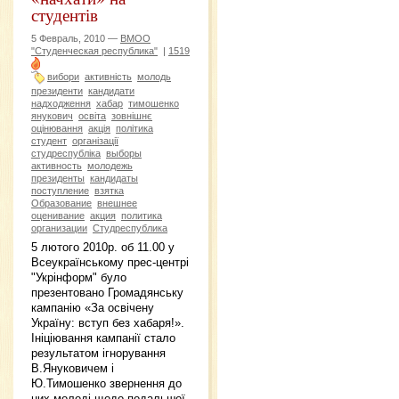
студентів
5 Февраль, 2010 —
ВМОО
"Студенческая республика"
|
1519
вибори
активність
молодь
президенти
кандидати
надходження
хабар
тимошенко
янукович
освіта
зовнішнє
оцінювання
акція
політика
студент
організації
студреспубліка
выборы
активность
молодежь
президенты
кандидаты
поступление
взятка
Образование
внешнее
оценивание
акция
политика
организации
Студреспублика
5 лютого 2010р. об 11.00 у
Всеукраїнському прес-центрі
"Укрінформ" було
презентовано Громадянську
кампанію «За освічену
Україну: вступ без хабаря!».
Ініціювання кампанії стало
результатом ігнорування
В.Януковичем і
Ю.Тимошенко звернення до
них молоді щодо подальшої