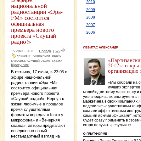
2010
национальной
радиостанции «Эра-
2009
FM» состоится
2008
официальная
2007
премьера нового
2006
проекта «Слушай
радио!»
ЛЕВИТАС АЛЕКСАНДР
15 Июнь, 2011 —
Правда
|
522
янукович
оппозиция
радио
«Партизански
классика
слушай радио
сказки
2017»: открыт
Щелкунчик
организацию 
В пятницу, 17 июня, в 23:05 в
эфире национальной
радиостанции «Эра-FM»
«Мы собрали на о
лучших экспертов
состоится официальная
малобюджетному маркетингу и 
премьера нового проекта
уже внедривших инструменты п
«Слушай радио!». Вернув к
маркетинга в своих компаниях, 
жизни любимые в прошлое
поделились с участниками кон
время слушателями
самыми эффективными инструм
форматы передач «Театр у
самыми яркими „фишками“, кот
микрофона» и «Вечерняя
будет сразу применить в своем 
сказка», авторы предлагают
скоро получить результат»
совершенно новый
О ПЛАТФОРМЕ
нестандартный взгляд на