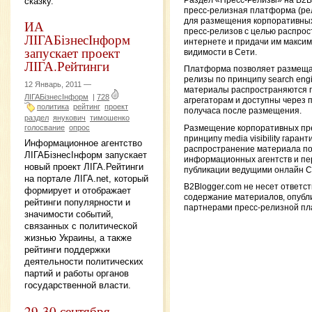
сказку.
Раздел «Пресс-Релизы» на B2B
пресс-релизная платформа (ре
для размещения корпоративных
ИА
пресс-релизов с целью распрос
ЛІГАБізнесІнформ
интернете и придачи им макси
запускает проект
видимости в Сети.
ЛІГА.Рейтинги
Платформа позволяет размеща
релизы по принципу search engine
12 Январь, 2011 —
материалы распространяются 
ЛІГАБізнесІнформ
|
728
агрегаторам и доступны через п
политика
рейтинг
проект
получаса после размещения.
раздел
янукович
тимошенко
голосвание
опрос
Размещение корпоративных пре
принципу media visibility гарант
Информационное агентство
распространение материала по
ЛІГАБізнесІнформ запускает
информационных агентств и пе
новый проект ЛІГА.Рейтинги
публикации ведущими онлайн 
на портале ЛІГА.net, который
B2Blogger.com не несет ответс
формирует и отображает
содержание материалов, опубл
рейтинги популярности и
партнерами пресс-релизной п
значимости событий,
связанных с политической
жизнью Украины, а также
рейтинги поддержки
деятельности политических
партий и работы органов
государственной власти.
29-30 сентября