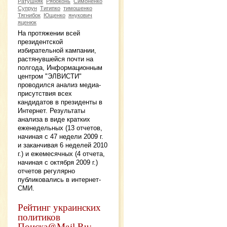
Ратушняк
Рябоконь
Симоненко
Супрун
Тигипко
тимошенко
Тягнибок
Ющенко
янукович
яценюк
На протяжении всей
президентской
избирательной кампании,
растянувшейся почти на
полгода, Информационным
центром "ЭЛВИСТИ"
проводился анализ медиа-
присутствия всех
кандидатов в президенты в
Интернет. Результаты
анализа в виде кратких
еженедельных (13 отчетов,
начиная с 47 недели 2009 г.
и заканчивая 6 неделей 2010
г.) и ежемесячных (4 отчета,
начиная с октября 2009 г.)
отчетов регулярно
публиковались в интернет-
СМИ.
Рейтинг украинских
политиков
Поиска@Mail.Ru: