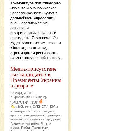
Конъюнктура политического
момента и экономическая
целесообразность будут в
дальнейшем определять
внешнеполитические
решения и
внутриполитические шаги
президента Януковича. Он
будет более гибким, нежели
Ющенко, политиком,
стремящимся реагировать
на меняющуюся обстановку.
Медиа-присутствие
экс-кандидатов в
Президенты Украины
в феврале
12 Март, 2010 —
Информационный центр
"ЭЛВИСТИ"
|
1364
InfoStream
ЭЛВИСТИ
ElVisti
мониторинг Интернет
медиа-
присутствие
кандидат
Президент
выборы
Богословская
Бродский
Гриценко
Костенко
Литвин
мороз
Пабат
Протывсих