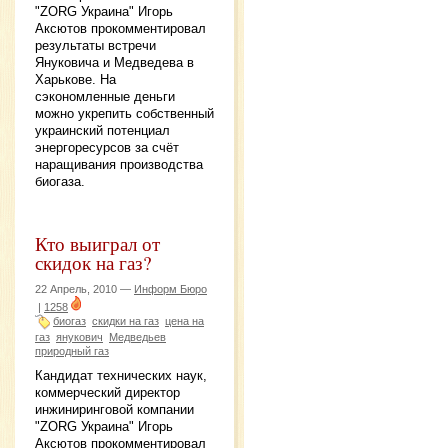
"ZORG Украина" Игорь
Аксютов прокомментировал
результаты встречи
Януковича и Медведева в
Харькове. На
сэкономленные деньги
можно укрепить собственный
украинский потенциал
энергоресурсов за счёт
наращивания производства
биогаза.
Кто выиграл от
скидок на газ?
22 Апрель, 2010 —
Информ Бюро
|
1258
биогаз
скидки на газ
цена на
газ
янукович
Медведьев
природный газ
Кандидат технических наук,
коммерческий директор
инжиниринговой компании
"ZORG Украина" Игорь
Аксютов прокомментировал