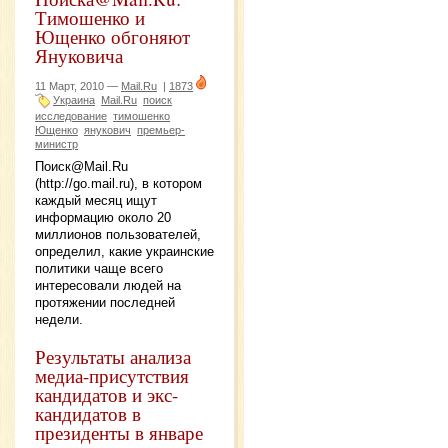
Тимошенко и
Ющенко обгоняют
Януковича
11 Март, 2010 —
Mail.Ru
|
1873
Украина
Mail.Ru
поиск
исследование
тимошенко
Ющенко
янукович
премьер-
министр
Поиск@Mail.Ru
(http://go.mail.ru), в котором
каждый месяц ищут
информацию около 20
миллионов пользователей,
определил, какие украинские
политики чаще всего
интересовали людей на
протяжении последней
недели.
Результаты анализа
медиа-присутствия
кандидатов и экс-
кандидатов в
президенты в январе