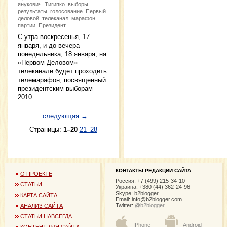
янукович
Тигипко
выборы
результаты
голосование
Первый
деловой
телеканал
марафон
партии
Президент
С утра воскресенья, 17
января, и до вечера
понедельника, 18 января, на
«Первом Деловом»
телеканале будет проходить
телемарафон, посвященный
президентским выборам
2010.
следующая →
Страницы:
1–20
21–28
КОНТАКТЫ РЕДАКЦИИ САЙТА
О ПРОЕКТЕ
Россия: +7 (499) 215-34-10
СТАТЬИ
Украина: +380 (44) 362-24-96
Skype: b2blogger
КАРТА САЙТА
Email:
info@b2blogger.com
Twitter:
@b2blogger
АНАЛИЗ САЙТА
СТАТЬИ НАВСЕГДА
IPhone
Android
КОНТЕНТ ДЛЯ САЙТА