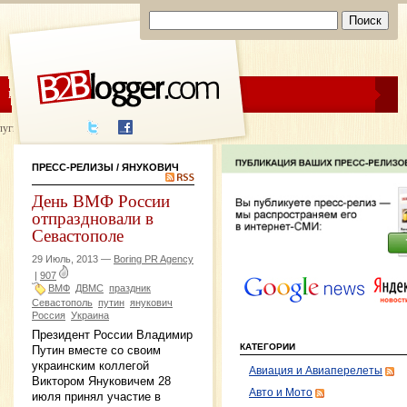
ЦЕНЫ
ПОМОЩЬ
луги написания
ПРЕСС-РЕЛИЗЫ
/ ЯНУКОВИЧ
День ВМФ России
отпраздновали в
Севастополе
29 Июль, 2013 —
Boring PR Agency
|
907
ВМФ
ДВМС
праздник
Севастополь
путин
янукович
Россия
Украина
Президент России Владимир
КАТЕГОРИИ
Путин вместе со своим
украинским коллегой
Авиация и Авиаперелеты
Виктором Януковичем 28
Авто и Мото
июля принял участие в