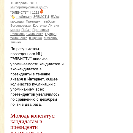
11 Февраль, 2010 —
Информационный центр
"ЭЛВИСТИ"
|
1212
InfoStream
ЭЛВИСТИ
ElVisti
кандидат
Президент
выборы
Богословская
Костенко
Литвин
мороз
Пабат
Протывсих
Рябоконь
Симоненко
Супрун
тимошенко
Ющенко
янукович
яценюк
По результатам
проведенного ИЦ
"ЭЛВИСТИ" анализа
упоминаемости кандидатов и
экс-кандидатов в
президенты в течение
января в Интернет, общее
количество публикаций с
упоминанием всех
претендентов увеличилось
по сравнению с декабрем
почти в два раза.
Молодь констатує:
кандидатам в
президенти
«начхати» на