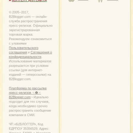
© 2005−2017,
B2Blogger.com — онлайн-
служба распространения
пресс-релизов. Официально
зарегистрированная
торговая марка.
Рекомендуем ознакомиться
с уловиями
Пользовательского
соглашения
и
Соглашения о
конфиденциальности
.
Использование материалов
разрешается при условии
ссылки (для интернет-
изданий — гиперссылки) на
B2Blogger.com.
Платформа по рассылке
пресс-релизов ☜❶☞
B2Blogger.com
› Идеально
подходит для тех случаев,
когда необходимо срочно
распространить сообщение
компании в СМИ.
ЧП «Б2БЛОГГЕР», Код
ЕДРПОУ 35356529. Адрес:
Украина, 54000, г. Николаев,