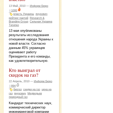
13 Май, 2010 —
Информ Бюро
|
1095
власть Украины
янукович
рейтинг партий
Research &
Branding Group
Сильная Украина
Тигипко
13 мая опубликованы
результаты исследования
отношения народа Украины к
новой власти. Согласно
данным 45% украинцев
оценивают работу
Президента и его команды,
как удовлетворительную.
Кто выиграл от
скидок на газ?
22 Апрель, 2010 —
Информ Бюро
|
894
биогаз
скидки на газ
цена на
газ
янукович
Медведьев
природный газ
Кандидат технических наук,
коммерческий директор
инжиниринговой компании