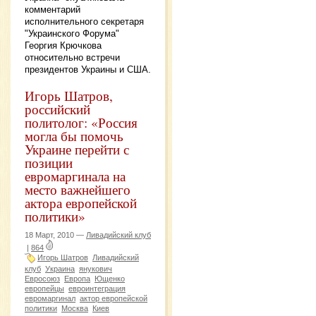
комментарий
исполнительного секретаря
"Украинского Форума"
Георгия Крючкова
относительно встречи
президентов Украины и США.
Игорь Шатров,
российский
политолог: «Россия
могла бы помочь
Украине перейти с
позиции
евромаргинала на
место важнейшего
актора европейской
политики»
18 Март, 2010 —
Ливадийский клуб
|
864
Игорь Шатров
Ливадийский
клуб
Украина
янукович
Евросоюз
Европа
Ющенко
европейцы
евроинтеграция
евромаргинал
актор европейской
политики
Москва
Киев