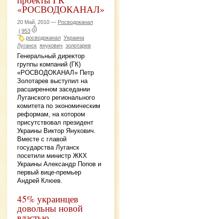
«РОСВОДОКАНАЛ»
20 Май, 2010 —
Росводоканал
|
953
росводоканал
Украина
Луганск
янукович
золотарев
Генеральный директор
группы компаний (ГК)
«РОСВОДОКАНАЛ» Петр
Золотарев выступил на
расширенном заседании
Луганского регионального
комитета по экономическим
реформам, на котором
присутствовал президент
Украины Виктор Янукович.
Вместе с главой
государства Луганск
посетили министр ЖКХ
Украины Александр Попов и
первый вице-премьер
Андрей Клюев.
45% украинцев
довольны новой
властью