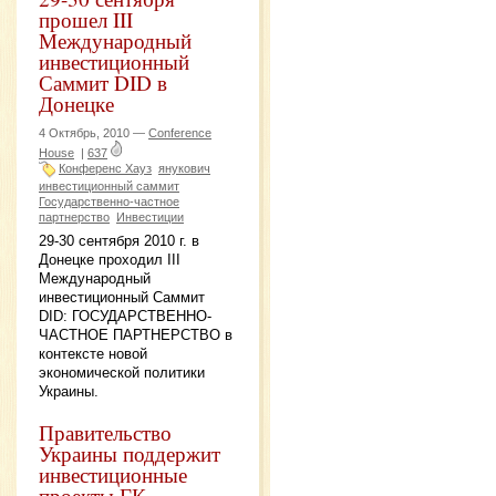
прошел III
Международный
инвестиционный
Саммит DID в
Донецке
4 Октябрь, 2010 —
Conference
House
|
637
Конференс Хауз
янукович
инвестиционный саммит
Государственно-частное
партнерство
Инвестиции
29-30 сентября 2010 г. в
Донецке проходил III
Международный
инвестиционный Саммит
DID: ГОСУДАРСТВЕННО-
ЧАСТНОЕ ПАРТНЕРСТВО в
контексте новой
экономической политики
Украины.
Правительство
Украины поддержит
инвестиционные
проекты ГК