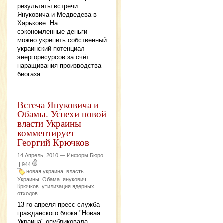
результаты встречи
Януковича и Медведева в
Харькове. На
сэкономленные деньги
можно укрепить собственный
украинский потенциал
энергоресурсов за счёт
наращивания производства
биогаза.
Встеча Януковича и
Обамы. Успехи новой
власти Украины
комментирует
Георгий Крючков
14 Апрель, 2010 —
Информ Бюро
|
944
новая украина
власть
Украины
Обама
янукович
Крючков
утилизация ядерных
отходов
13-го апреля пресс-служба
гражданского блока "Новая
Украина" опубликовала