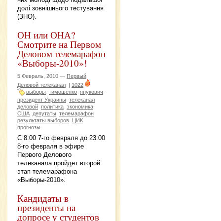
долі зовнішнього тестування
(ЗНО).
ОН или ОНА?
Смотрите на Первом
Деловом телемарафон
«Выборы-2010»!
5 Февраль, 2010 —
Первый
Деловой телеканал
|
1022
выборы
тимошенко
янукович
президент Украины
телеканал
деловой
политика
экономика
США
депутаты
телемарафон
результаты выборов
ЦИК
прогнозы
С 8:00 7-го февраля до 23:00
8-го февраля в эфире
Первого Делового
телеканала пройдет второй
этап телемарафона
«Выборы-2010».
Кандидаты в
президенты на
допросе у студентов