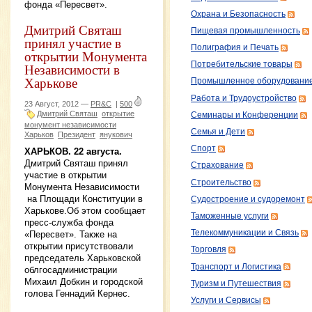
фонда «Пересвет».
Охрана и Безопасность
Дмитрий Святаш
Пищевая промышленность
принял участие в
Полиграфия и Печать
открытии Монумента
Потребительские товары
Независимости в
Харькове
Промышленное оборудовани
Работа и Трудоустройство
23 Август, 2012 —
PR&C
|
500
Дмитрий Святаш
открытие
Семинары и Конференции
монумент независимости
Семья и Дети
Харьков
Президент
янукович
Спорт
ХАРЬКОВ. 22 августа.
Дмитрий Святаш принял
Страхование
участие в открытии
Строительство
Монумента Независимости
на Площади Конституции в
Судостроение и судоремонт
Харькове.Об этом сообщает
Таможенные услуги
пресс-служба фонда
Телекоммуникации и Связь
«Пересвет». Также на
открытии присутствовали
Торговля
председатель Харьковской
Транспорт и Логистика
облгосадминистрации
Михаил Добкин и городской
Туризм и Путешествия
голова Геннадий Кернес.
Услуги и Сервисы