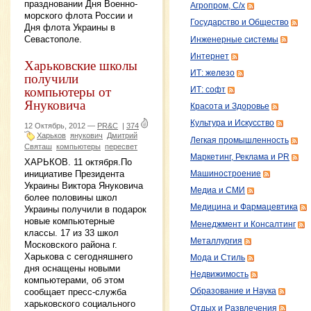
праздновании Дня Военно-
Агропром, С/х
морского флота России и
Государство и Общество
Дня флота Украины в
Севастополе.
Инженерные системы
Интернет
Харьковские школы
ИТ: железо
получили
компьютеры от
ИТ: софт
Януковича
Красота и Здоровье
Культура и Искусство
12 Октябрь, 2012 —
PR&C
|
374
Харьков
янукович
Дмитрий
Легкая промышленность
Святаш
компьютеры
пересвет
Маркетинг, Реклама и PR
ХАРЬКОВ. 11 октября.По
инициативе Президента
Машиностроение
Украины Виктора Януковича
Медиа и СМИ
более половины школ
Медицина и Фармацевтика
Украины получили в подарок
новые компьютерные
Менеджмент и Консалтинг
классы. 17 из 33 школ
Металлургия
Московского района г.
Харькова с сегодняшнего
Мода и Стиль
дня оснащены новыми
Недвижимость
компьютерами, об этом
сообщает пресс-служба
Образование и Наука
харьковского социального
Отдых и Развлечения