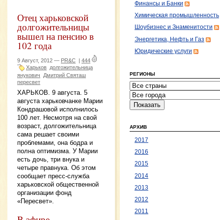
Финансы и Банки
Отец харьковской
Химическая промышленность
долгожительницы
Шоубизнес и Знаменитости
вышел на пенсию в
Энергетика, Нефть и Газ
102 года
Юридические услуги
9 Август, 2012 —
PR&C
|
444
Харьков
долгожительница
РЕГИОНЫ
янукович
Дмитрий Святаш
пересвет
ХАРЬКОВ. 9 августа. 5
августа харьковчанке Марии
Кондрашовой исполнилось
100 лет. Несмотря на свой
возраст, долгожительница
АРХИВ
сама решает своими
2017
проблемами, она бодра и
полна оптимизма. У Марии
2016
есть дочь, три внука и
2015
четыре правнука. Об этом
сообщает пресс-служба
2014
харьковской общественной
2013
организации фонд
2012
«Пересвет».
2011
B эфире