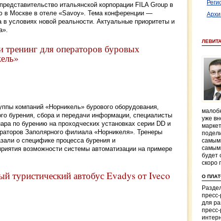
Реги
 представительство итальянской корпорации FILA Group в
 в Москве в отеле «Savoy». Тема конференции —
Архи
 в условиях новой реальности. Актуальные приоритеты и
а».
ЛЕВИТ
и тренинг для операторов буровых
кель»
руппы компаний «Норникель» бурового оборудования,
малобю
го бурения, сбора и передачи информации, специалисты
уже вн
ара по бурению на проходческих установках серии DD и
маркет
ераторов Заполярного филиала «Норникеля». Тренеры
подели
зали о специфике процесса бурения и
самым
самым
риятия возможности системы автоматизации на примере
будет 
скоро 
ый туристический автобус Evadys от Iveco
О ПЛА
Раздел
пресс
для р
пресс-
интерн