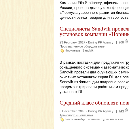
Компания Fila Stationery, официальное
России, провела деловую конференцию
«Формула уверенного развития бизнеса
ценности рынка товаров для творчеств
Специалисты Sandvik провел
установок компании «Норни
23 February, 2017 -
Boring PR Agency
|
208
Промышленное оборудование
Норникель
Sandvik
В рамках поставки для предприятий г
оснащенного системами автоматическо
Sandvik провели два обучающих семин
очистных установках серии DL для оп
Sandvik из Финляндии подробно расска
продемонстрировали работникам предп
установок DL.
Средний класс обновлен: нов
8 December, 2016 -
Boring PR Agency
|
143
Транспорт и Логистика
Iveco
автобус
новинка
туристический