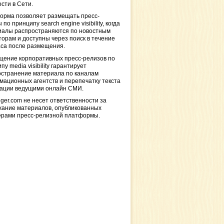
сти в Сети.
орма позволяет размещать пресс-
 по принципу search engine visibility, когда
иалы распространяются по новостным
торам и доступны через поиск в течение
са после размещения.
щение корпоративных пресс-релизов по
пу media visibility гарантирует
остранение материала по каналам
ационных агентств и перепечатку текста
кации ведущими онлайн СМИ.
ger.com не несет ответственности за
жание материалов, опубликованных
ерами пресс-релизной платформы.