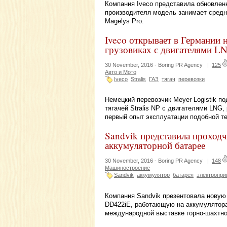
Компания Iveco представила обновлен
производителя модель занимает сре
Magelys Pro.
Iveco открывает в Германии 
грузовиках с двигателями L
30 November, 2016 -
Boring PR Agency
|
125
Авто и Мото
Iveco
Stralis
ГАЗ
тягач
перевозки
Немецкий перевозчик Meyer Logistik п
тягачей Stralis NP с двигателями LNG
первый опыт эксплуатации подобной те
Sandvik представила проход
аккумуляторной батарее
30 November, 2016 -
Boring PR Agency
|
148
Машиностроение
Sandvik
аккумулятор
батарея
электропри
Компания Sandvik презентовала новую
DD422iE, работающую на аккумулятора
международной выставке горно-шахтно