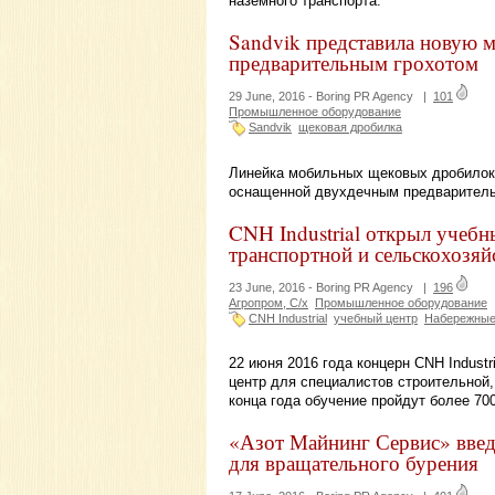
наземного транспорта.
Sandvik представила новую 
предварительным грохотом
29 June, 2016 -
Boring PR Agency
|
101
Промышленное оборудование
Sandvik
щековая дробилка
Линейка мобильных щековых дробилок
оснащенной двухдечным предваритель
CNH Industrial открыл учебн
транспортной и сельскохозяй
23 June, 2016 -
Boring PR Agency
|
196
Агропром, С/х
Промышленное оборудование
CNH Industrial
учебный центр
Набережные
22 июня 2016 года концерн CNH Indust
центр для специалистов строительной,
конца года обучение пройдут более 70
«Азот Майнинг Сервис» введ
для вращательного бурения