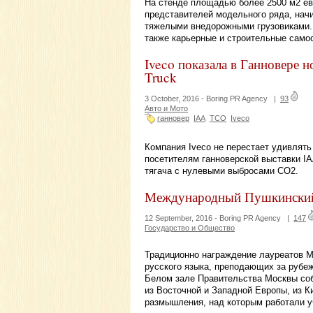
На стенде площадью более 2500 м2 ев
представителей модельного ряда, начи
тяжелыми внедорожными грузовиками. 
также карьерные и строительные само
Iveco показала в Ганновере 
Truck
3 October, 2016 -
Boring PR Agency
|
93
Авто и Мото
ганновер
IAA
TCO
Iveco
Компания Iveco не перестает удивлять
посетителям ганноверской выставки IA
тягача с нулевыми выбросами CO2.
Международный Пушкинский к
12 September, 2016 -
Boring PR Agency
|
147
Государство и Общество
Традиционно награждение лауреатов М
русского языка, преподающих за рубеж
Белом зале Правительства Москвы соб
из Восточной и Западной Европы, из Ки
размышления, над которым работали уч