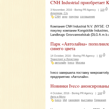
CNH Industrial приобретает K
3 November, 2016 -
Boring PR Agency
|
119
Агропром, С/х
CNH
агро
покупка
соглашение
Компания CNH Industrial N.V. (NYSE: C
покупку компании Kongskilde Industri
Landbrugs Grovvareselskab (DLG A.m.b.A
Парк «Автолайна» пополнилс
синего цвета
14 October, 2016 -
Boring PR Agency
|
83
Транспорт и Логистика
автолайн
Iveco
Москва
Iveco завершила поставку микроавтобу
предприятию «Автолайн».
Новинки Iveco анонсированы
4 October, 2016 -
Boring PR Agency
|
144
Авто и Мото
Iveco
IAA
ганновер
выставка
Германия