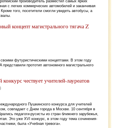
ропейский производитель разместил самых ярких
ная с легких коммерческих автомобилей и заканчивая
Кроме того, посетители смогли увидеть автобусы, а
свалы.
новый концепт магистрального тягача Z
 своими футуристическими концептами. В этом году
A представили прототип автономного магистрального
онкурс чествует учителей-лауреатов
еждународного Пушкинского конкурса для учителей
ом, совпадает с Днем города в Москве. 10 сентября в
рались педагоги-русисты из стран ближнего зарубежья,
тая. Это уже XVI конкурс, в этом году тема сочинения-
астники, была «Учебная тревога».