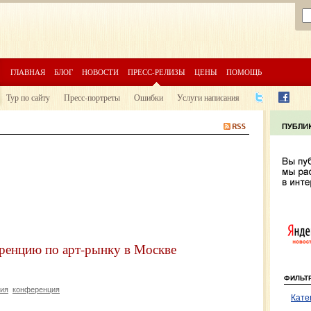
ГЛАВНАЯ
БЛОГ
НОВОСТИ
ПРЕСС-РЕЛИЗЫ
ЦЕНЫ
ПОМОЩЬ
Тур по сайту
Пресс-портреты
Ошибки
Услуги написания
ренцию по арт-рынку в Москве
ФИЛЬТ
ия
конференция
Кате