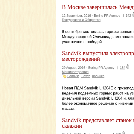
В Москве завершилась Межд
12 September, 2016 -
Boring PR Agency
|
142
Государство и Общество
9 сентября состоялась торжественная
Международной Олимпиады мегаполисо
участников с победой.
Sandvik выпустила электро
месторождений
29 August, 2016 -
Boring PR Agency
|
184
Машиностроение
Sandvik
шахта
новинка
Новая ПДМ Sandvik LH204E с грузопод
ведения подземных горных работ на у
дизельной версии Sandvik LH204 и, бл
более экономичное решение с низкими 
массы.
Sandvik представляет станок
скважин