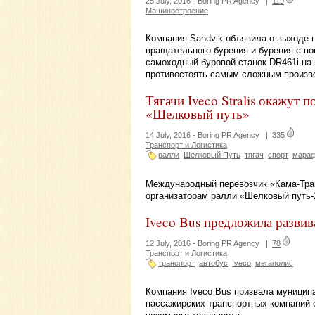
25 July, 2016 -
Boring PR Agency
|
119
Машиностроение
Компания Sandvik объявила о выходе 
вращательного бурения и бурения с п
самоходный буровой станок DR461i на
противостоять самым сложным произв
Тягачи Iveco Stralis окажут
«Шелковый путь»
14 July, 2016 -
Boring PR Agency
|
335
Транспорт и Логистика
ралли
Шелковый Путь
тягач
спорт
мара
Международный перевозчик «Кама-Тракс
организаторам ралли «Шелковый путь-
Iveco Bus предложила развив
12 July, 2016 -
Boring PR Agency
|
78
Транспорт и Логистика
транспорт
автобус
Iveco
мегаполис
Компания Iveco Bus призвала муницип
пассажирских транспортных компаний о