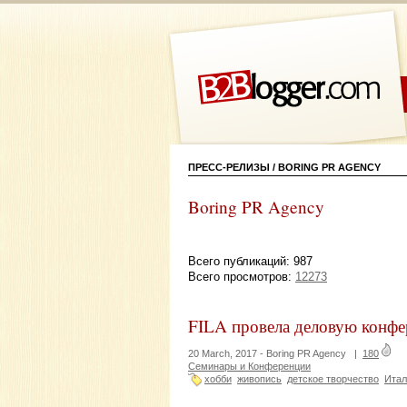
ПРЕСС-РЕЛИЗЫ / BORING PR AGENCY
Boring PR Agency
Всего публикаций: 987
Всего просмотров:
12273
FILA провела деловую конфе
20 March, 2017 -
Boring PR Agency
|
180
Семинары и Конференции
хобби
живопись
детское творчество
Итал