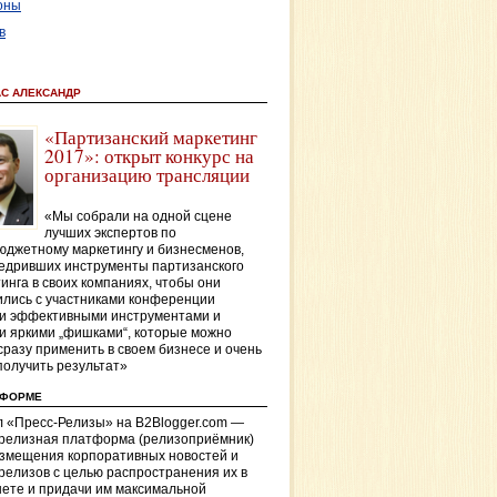
оны
в
АС АЛЕКСАНДР
«Партизанский маркетинг
2017»: открыт конкурс на
организацию трансляции
«Мы собрали на одной сцене
лучших экспертов по
джетному маркетингу и бизнесменов,
едривших инструменты партизанского
инга в своих компаниях, чтобы они
лись с участниками конференции
и эффективными инструментами и
и яркими „фишками“, которые можно
сразу применить в своем бизнесе и очень
получить результат»
ТФОРМЕ
 «Пресс-Релизы» на B2Blogger.com —
-релизная платформа (релизоприёмник)
азмещения корпоративных новостей и
релизов с целью распространения их в
ете и придачи им максимальной