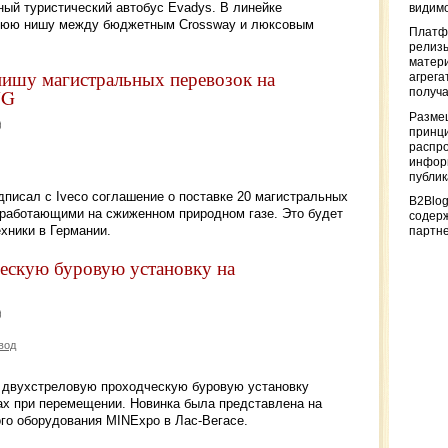
ный туристический автобус Evadys. В линейке
видимо
днюю нишу между бюджетным Crossway и люксовым
Платф
релизы
матер
нишу магистральных перевозок на
агрега
NG
получа
Разме
принци
распр
информ
публи
одписал с Iveco соглашение о поставке 20 магистральных
B2Blog
, работающими на сжиженном природном газе. Это будет
содер
хники в Германии.
партн
ческую буровую установку на
вод
 двухстреловую проходческую буровую установку
х при перемещении. Новинка была представлена на
го оборудования MINExpo в Лас-Вегасе.