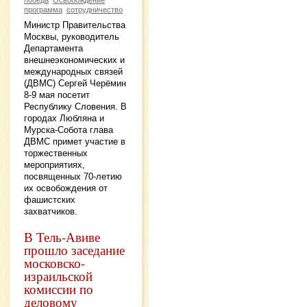
победа
Освобождение
программа
сотрудничество
Министр Правительства
Москвы, руководитель
Департамента
внешнеэкономических и
международных связей
(ДВМС) Сергей Черёмин
8-9 мая посетит
Республику Словения. В
городах Любляна и
Мурска-Собота глава
ДВМС примет участие в
торжественных
мероприятиях,
посвященных 70-летию
их освобождения от
фашистских
захватчиков.
В Тель-Авиве
прошло заседание
московско-
израильской
комиссии по
деловому