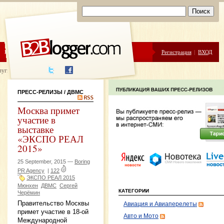
ЦЕНЫ
ПОМОЩЬ
Регистрация
|
ВХОД
луги написания
ПРЕСС-РЕЛИЗЫ
/ ДВМС
Москва примет
участие в
выставке
«ЭКСПО РЕАЛ
2015»
25 September, 2015 —
Boring
PR Agency
|
122
ЭКСПО РЕАЛ 2015
Мюнхен
ДВМС
Сергей
КАТЕГОРИИ
Черёмин
Правительство Москвы
Авиация и Авиаперелеты
примет участие в 18-ой
Авто и Мото
Международной