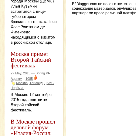
города Москвы (ДВМС)
B2Blogger.com не несет ответственн
Илья Кузьмин
содержание материалов, опубликов
встретился с вице-
партнерами пресс-релизной платф
губернатором
бразильского штата Гояс
Хосе Элитоном де
Фигейредо,
находящимся с визитом
в российской столице.
Москва примет
Второй Тайский
фестиваль
27 May, 2015 —
Boring PR
Agency
|
1085
Москва
Таиланд
ДВМС
Черёмин
В Москве 12 сентября
2015 года состоится
Второй тайский
фестиваль.
В Москве прошел
деловой форум
«Италия-Россия: