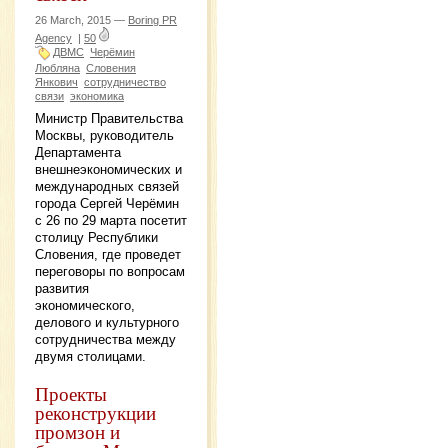
26 March, 2015 —
Boring PR
Agency
|
50
ДВМС
Черёмин
Любляна
Словения
Янкович
сотрудничество
связи
экономика
Министр Правительства
Москвы, руководитель
Департамента
внешнеэкономических и
международных связей
города Сергей Черёмин
с 26 по 29 марта посетит
столицу Республики
Словения, где проведет
переговоры по вопросам
развития
экономического,
делового и культурного
сотрудничества между
двумя столицами.
Проекты
реконструкции
промзон и