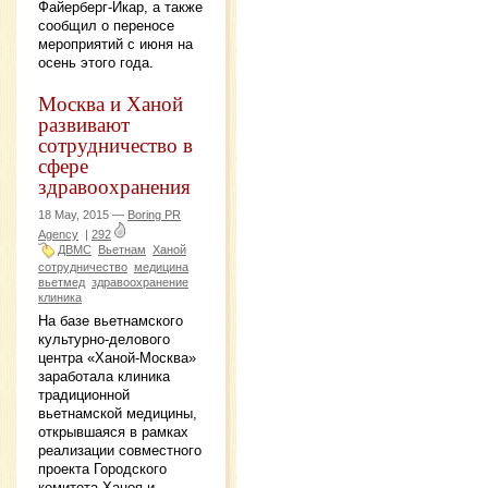
Файерберг-Икар, а также
сообщил о переносе
мероприятий с июня на
осень этого года.
Москва и Ханой
развивают
сотрудничество в
сфере
здравоохранения
18 May, 2015 —
Boring PR
Agency
|
292
ДВМС
Вьетнам
Ханой
сотрудничество
медицина
вьетмед
здравоохранение
клиника
На базе вьетнамского
культурно-делового
центра «Ханой-Москва»
заработала клиника
традиционной
вьетнамской медицины,
открывшаяся в рамках
реализации совместного
проекта Городского
комитета Ханоя и