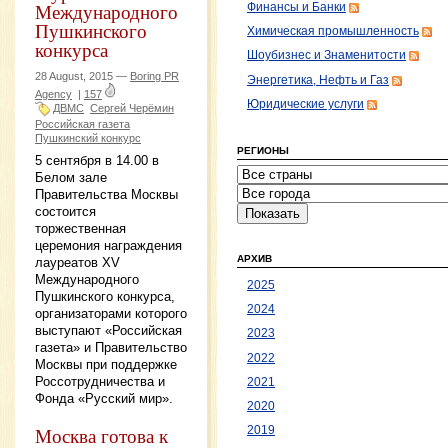
Международного
Финансы и Банки
Пушкинского
Химическая промышленность
конкурса
Шоубизнес и Знаменитости
28 August, 2015 —
Boring PR
Энергетика, Нефть и Газ
Agency
|
157
Юридические услуги
ДВМС
Сергей Черёмин
Российская газета
Пушкинский конкурс
РЕГИОНЫ
5 сентября в 14.00 в
Белом зале
Правительства Москвы
состоится
торжественная
церемония награждения
АРХИВ
лауреатов XV
Международного
2025
Пушкинского конкурса,
2024
организаторами которого
выступают «Российская
2023
газета» и Правительство
2022
Москвы при поддержке
Россотрудничества и
2021
Фонда «Русский мир».
2020
Москва готова к
2019