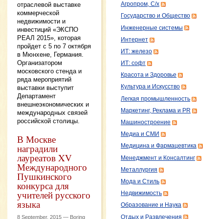
Агропром, С/х
отраслевой выставке
коммерческой
Государство и Общество
недвижимости и
Инженерные системы
инвестиций «ЭКСПО
РЕАЛ 2015», которая
Интернет
пройдет с 5 по 7 октября
ИТ: железо
в Мюнхене, Германия.
Организатором
ИТ: софт
московского стенда и
Красота и Здоровье
ряда мероприятий
Культура и Искусство
выставки выступит
Департамент
Легкая промышленность
внешнеэкономических и
Маркетинг, Реклама и PR
международных связей
российской столицы.
Машиностроение
Медиа и СМИ
В Москве
наградили
Медицина и Фармацевтика
лауреатов XV
Менеджмент и Консалтинг
Международного
Металлургия
Пушкинского
Мода и Стиль
конкурса для
учителей русского
Недвижимость
языка
Образование и Наука
Отдых и Развлечения
8 September, 2015 —
Boring