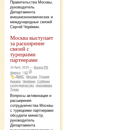
Правительства Москвы,
руководитель
Департамента
внешнеэкономических и
международных связей
Сергей Черёмин.
Москва выступает
за расширение
связей с
турецкими
партнерами
10 April, 2015 —
Boring PR
Agency
|
62
ДВМС
Москва
Турция
Анкара
Черёмин
Собянин
сотрудничество
программа
Туран
Вопросы активизации и
расширения
сотрудничества Москвы
с турецкими партнерами
обсудили министр,
руководитель
Департамента