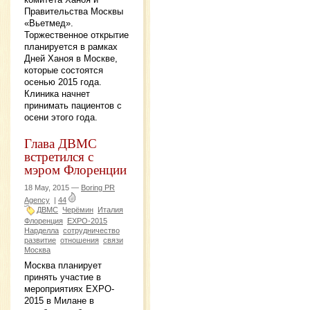
Правительства Москвы
«Вьетмед».
Торжественное открытие
планируется в рамках
Дней Ханоя в Москве,
которые состоятся
осенью 2015 года.
Клиника начнет
принимать пациентов с
осени этого года.
Глава ДВМС
встретился с
мэром Флоренции
18 May, 2015 —
Boring PR
Agency
|
44
ДВМС
Черёмин
Италия
Флоренция
EXPO-2015
Нарделла
сотрудничество
развитие
отношения
связи
Москва
Москва планирует
принять участие в
мероприятиях EXPO-
2015 в Милане в