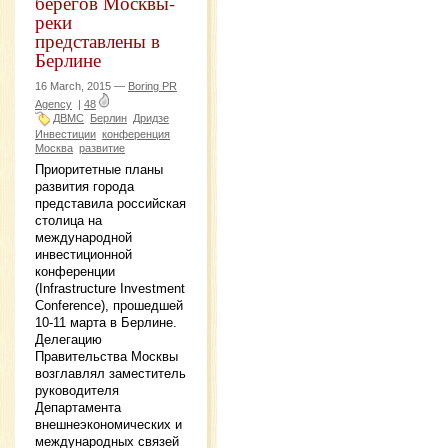
берегов Москвы-
реки
представлены в
Берлине
16 March, 2015 —
Boring PR
Agency
|
48
ДВМС
Берлин
Дридзе
Инвестиции
конференция
Москва
развитие
Приоритетные планы
развития города
представила российская
столица на
международной
инвестиционной
конференции
(Infrastructure Investment
Conference), прошедшей
10-11 марта в Берлине.
Делегацию
Правительства Москвы
возглавлял заместитель
руководителя
Департамента
внешнеэкономических и
международных связей