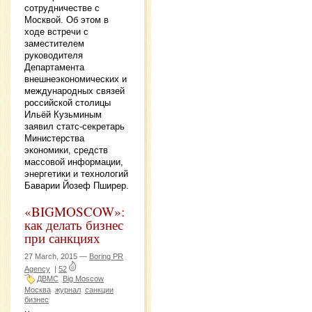
сотрудничестве с
Москвой. Об этом в
ходе встречи с
заместителем
руководителя
Департамента
внешнеэкономических и
международных связей
российской столицы
Ильёй Кузьминым
заявил статс-секретарь
Министерства
экономики, средств
массовой информации,
энергетики и технологий
Баварии Йозеф Пширер.
«BIGMOSCOW»:
как делать бизнес
при санкциях
27 March, 2015 —
Boring PR
Agency
|
52
ДВМС
Big Moscow
Москва
журнал
санкции
бизнес