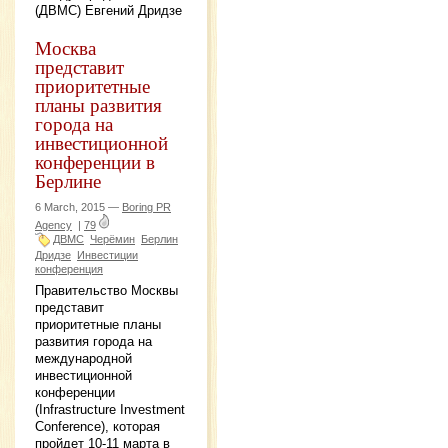
(ДВМС) Евгений Дридзе
Москва
представит
приоритетные
планы развития
города на
инвестиционной
конференции в
Берлине
6 March, 2015 —
Boring PR
Agency
|
79
ДВМС
Черёмин
Берлин
Дридзе
Инвестиции
конференция
Правительство Москвы
представит
приоритетные планы
развития города на
международной
инвестиционной
конференции
(Infrastructure Investment
Conference), которая
пройдет 10-11 марта в