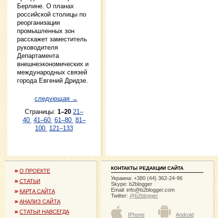
Берлине. О планах
российской столицы по
реорганизации
промышленных зон
расскажет заместитель
руководителя
Департамента
внешнеэкономических и
международных связей
города Евгений Дридзе.
следующая →
Страницы:
1–20
21–
40
41–60
61–80
81–
100
121–133
КОНТАКТЫ РЕДАКЦИИ САЙТА
О ПРОЕКТЕ
Украина: +380 (44) 362-24-96
СТАТЬИ
Skype: b2blogger
Email:
info@b2blogger.com
КАРТА САЙТА
Twitter:
@b2blogger
АНАЛИЗ САЙТА
СТАТЬИ НАВСЕГДА
IPhone
Android