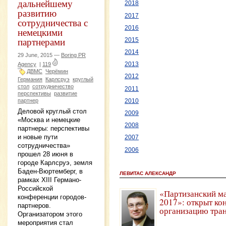
дальнейшему
2018
развитию
2017
сотрудничества с
2016
немецкими
партнерами
2015
2014
29 June, 2015 —
Boring PR
Agency
|
119
2013
ДВМС
Черёмин
2012
Германия
Карлсруэ
круглый
стол
сотрудничество
2011
перспективы
развитие
партнер
2010
Деловой круглый стол
2009
«Москва и немецкие
2008
партнеры: перспективы
и новые пути
2007
сотрудничества»
2006
прошел 28 июня в
городе Карлсруэ, земля
Баден-Вюртемберг, в
ЛЕВИТАС АЛЕКСАНДР
рамках XIII Германо-
Российской
«Партизанский м
конференции городов-
2017»: открыт ко
партнеров.
организацию тра
Организатором этого
мероприятия стал