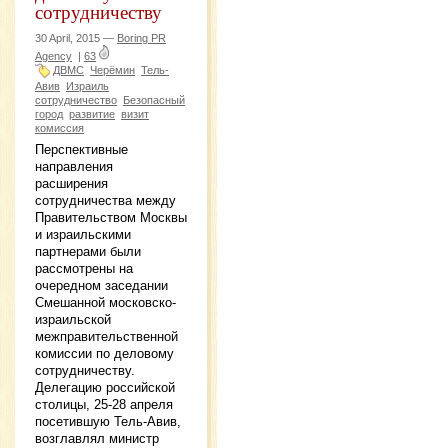
сотрудничеству
30 April, 2015 —
Boring PR
Agency
|
63
ДВМС
Черёмин
Тель-
Авив
Израиль
сотрудничество
Безопасный
город
развитие
визит
комиссия
Перспективные
направления
расширения
сотрудничества между
Правительством Москвы
и израильскими
партнерами были
рассмотрены на
очередном заседании
Смешанной московско-
израильской
межправительственной
комиссии по деловому
сотрудничеству.
Делегацию российской
столицы, 25-28 апреля
посетившую Тель-Авив,
возглавлял министр