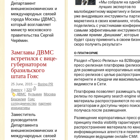
«Мы собрали на одной
Департамент
лучших экспертов по
внешнеэкономических и
малобюджетному маркетингу и бизн
международных связей
уже внедривших инструменты парти
города Москвы (ДВМС),
маркетинга в своих компаниях, чтоб
который возглавляет
поделились с участниками конфере
министр московского
самыми эффективными инструмента
правительства Сергей
самыми яркими „фишками“, которые
будет сразу применить в своем бизн
Черёмин.
скоро получить результат»
Замглавы ДВМС
О ПЛАТФОРМЕ
встретился с вице-
Раздел «Пресс-Релизы» на B2Blogg
губернатором
пресс-релизная платформа (релизо
бразильского
для размещения корпоративных нов
штата Гояс
пресс-релизов с целью распростран
интернете и придачи им максималь
видимости в Сети.
25 June, 2015 —
Boring PR
Agency
|
320
Платформа позволяет размещать п
ДВМС
Кульмин
Москва
релизы по принципу search engine visi
Бразилия
Гояс
материалы распространяются по н
сотрудничество
партнер
агрегаторам и доступны через поиск
инициативы
получаса после размещения.
Заместитель
Размещение корпоративных пресс-р
руководителя
принципу media visibility гарантируе
Департамента
распространение материала по кан
внешнеэкономических и
информационных агентств и перепеч
международных связей
публикации ведущими онлайн СМИ.