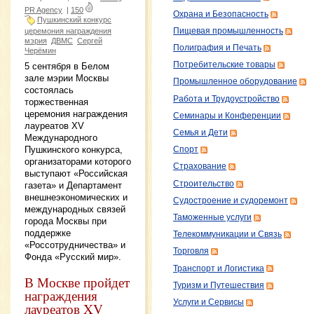
PR Agency
|
150
Охрана и Безопасность
Пушкинский конкурс
Пищевая промышленность
церемония награждения
мэрия
ДВМС
Сергей
Полиграфия и Печать
Черёмин
Потребительские товары
5 сентября в Белом
зале мэрии Москвы
Промышленное оборудование
состоялась
Работа и Трудоустройство
торжественная
церемония награждения
Семинары и Конференции
лауреатов XV
Семья и Дети
Международного
Пушкинского конкурса,
Спорт
организаторами которого
Страхование
выступают «Российская
Строительство
газета» и Департамент
внешнеэкономических и
Судостроение и судоремонт
международных связей
Таможенные услуги
города Москвы при
поддержке
Телекоммуникации и Связь
«Россотрудничества» и
Торговля
Фонда «Русский мир».
Транспорт и Логистика
В Москве пройдет
Туризм и Путешествия
награждения
Услуги и Сервисы
лауреатов XV