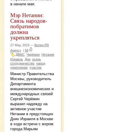
в начале мая.
Мэр Нетании:
Связь народов-
побратимов
должна
укрепляться
27 May, 2015 —
Boring PR
Agency
|
58
ДВМС
Черёмин
Нетания
Израиль
Дни
осень
сотрудничество
народ
укрепление
участие
Министр Правительства
Москвы, руководитель
Департамента
внешнеэкономических и
международных связей
Сергей Черёмин
выразил надежду на
активное участие
Нетании в предстоящих
Днях Израиля в Москве
в ходе встречи с мэром
города Мирьям