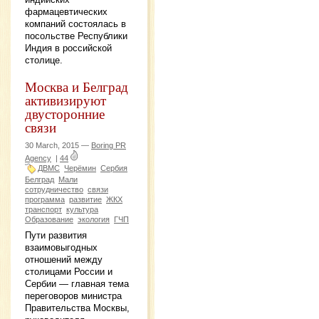
фармацевтических
компаний состоялась в
посольстве Республики
Индия в российской
столице.
Москва и Белград
активизируют
двусторонние
связи
30 March, 2015 —
Boring PR
Agency
|
44
ДВМС
Черёмин
Сербия
Белград
Мали
сотрудничество
связи
программа
развитие
ЖКХ
транспорт
культура
Образование
экология
ГЧП
Пути развития
взаимовыгодных
отношений между
столицами России и
Сербии — главная тема
переговоров министра
Правительства Москвы,