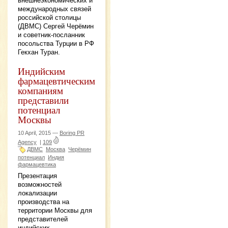
внешнеэкономических и
международных связей
российской столицы
(ДВМС) Сергей Черёмин
и советник-посланник
посольства Турции в РФ
Гекхан Туран.
Индийским
фармацевтическим
компаниям
представили
потенциал
Москвы
10 April, 2015 —
Boring PR
Agency
|
109
ДВМС
Москва
Черёмин
потенциал
Индия
фармацевтика
Презентация
возможностей
локализации
производства на
территории Москвы для
представителей
индийских