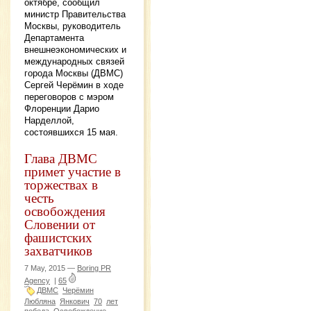
октябре, сообщил
министр Правительства
Москвы, руководитель
Департамента
внешнеэкономических и
международных связей
города Москвы (ДВМС)
Сергей Черёмин в ходе
переговоров с мэром
Флоренции Дарио
Нарделлой,
состоявшихся 15 мая.
Глава ДВМС
примет участие в
торжествах в
честь
освобождения
Словении от
фашистских
захватчиков
7 May, 2015 —
Boring PR
Agency
|
65
ДВМС
Черёмин
Любляна
Янкович
70
лет