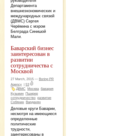
руководителя
Департамента
внешнеэкономических и
международных связей
(ДВМС) Сергея
Черёмина с мэром
Белграда Синишой
Мали.
Баварский бизнес
заинтересован в
развитии
сотрудничества с
Москвой
27 March, 2015 —
Boring PR
Agency
|
53
ДВМС
Москва
бавария
Кузьмин
Пширер
сотрудничество
развитие
Собянин
Варданян
Деловые круги Баварии,
несмотря на имеющиеся
определенные
политические
трудности,
заинтересованы в