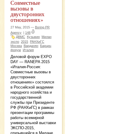
Совместные
вызовы в
двусторонних
отношениях»
27 May, 2015 —
Boring PR
Agency
|
148
ДВМС
Кузьмин
Милан
экспо
2015
РАНХиГС
Москва
Варданян
Барциц
форум
Италия
Деловой форум EXPO
DAY — RANEPA 2015
«Италия-Россия:
Совместные вызовы в
двусторонних
отношениях» состоялся
в Российской академии
народного хозяйства и
государственной
службы при Президенте
РФ (РАНХиГС) в рамках
презентации программы
работы всемирной
универсальной выставки
ЭКСПО-2015,
открывшейся в Милане