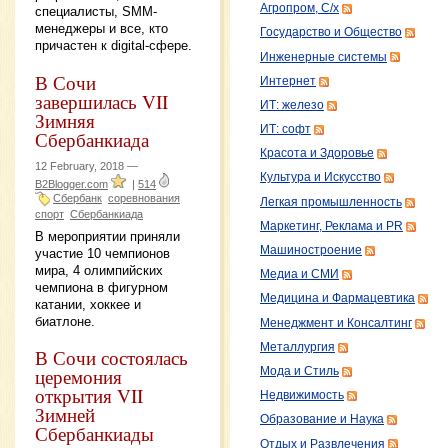
Агропром, С/х
специалисты, SMM-
менеджеры и все, кто
Государство и Общество
причастен к digital-сфере.
Инженерные системы
В Сочи
Интернет
завершилась VII
ИТ: железо
Зимняя
ИТ: софт
Сбербанкиада
Красота и Здоровье
12 February, 2018 —
Культура и Искусство
B2Blogger.com
|
514
Сбербанк
соревнования
Легкая промышленность
спорт
Сбербанкиада
Маркетинг, Реклама и PR
В мероприятии приняли
Машиностроение
участие 10 чемпионов
мира, 4 олимпийских
Медиа и СМИ
чемпиона в фигурном
Медицина и Фармацевтика
катании, хоккее и
биатлоне.
Менеджмент и Консалтинг
Металлургия
В Сочи состоялась
церемония
Мода и Стиль
открытия VII
Недвижимость
Зимней
Образование и Наука
Сбербанкиады
Отдых и Развлечения