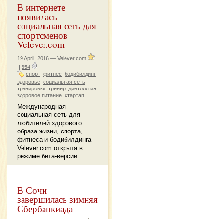
В интернете
появилась
социальная сеть для
спортсменов
Velever.com
19 April, 2016 —
Velever.com
|
354
спорт
фитнес
бодибилдинг
здоровье
социальная сеть
тренировки
тренер
диетология
здоровое питание
стартап
Международная
социальная сеть для
любителей здорового
образа жизни, спорта,
фитнеса и бодибилдинга
Velever.com открыта в
режиме бета-версии.
В Сочи
завершилась зимняя
Сбербанкиада