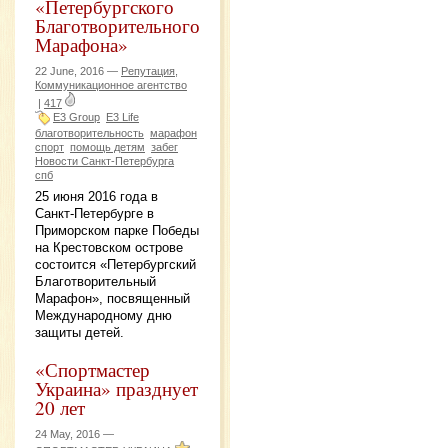
«Петербургского
Благотворительного
Марафона»
22 June, 2016 —
Репутация,
Коммуникационное агентство
|
417
E3 Group
E3 Life
благотворительность
марафон
спорт
помощь детям
забег
Новости Санкт-Петербурга
спб
25 июня 2016 года в
Санкт-Петербурге в
Приморском парке Победы
на Крестовском острове
состоится «Петербургский
Благотворительный
Марафон», посвященный
Международному дню
защиты детей.
«Спортмастер
Украина» празднует
20 лет
24 May, 2016 —