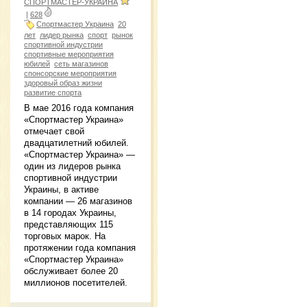
СПОРТМАСТЕР-УКРАИНА
|
628
Спортмастер Украина
20
лет
лидер рынка
спорт
рынок
спортивной индустрии
спортивные мероприятия
юбилей
сеть магазинов
спонсорские мероприятия
здоровый образ жизни
развитие спорта
В мае 2016 года компания
«Спортмастер Украина»
отмечает свой
двадцатилетний юбилей.
«Спортмастер Украина» —
один из лидеров рынка
спортивной индустрии
Украины, в активе
компании — 26 магазинов
в 14 городах Украины,
представляющих 115
торговых марок. На
протяжении года компания
«Спортмастер Украина»
обслуживает более 20
миллионов посетителей.