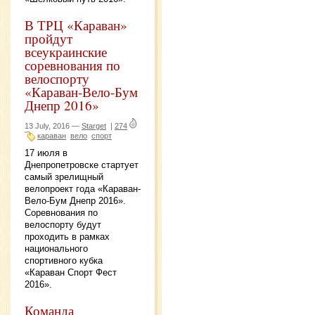
В ТРЦ «Караван»
пройдут
всеукраинские
соревнования по
велоспорту
«Караван-Вело-Бум
Днепр 2016»
13 July, 2016 —
Starget
|
274
караван
вело
спорт
17 июля в
Днепропетровске стартует
самый зрелищный
велопроект года «Караван-
Вело-Бум Днепр 2016».
Соревнования по
велоспорту будут
проходить в рамках
национального
спортивного кубка
«Караван Спорт Фест
2016».
Команда