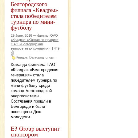
Белгородского
филиала «Квадры»
стала победителем
турнира по мини-
футболу
29 June, 2016 —
филиал ОАО
«Квадра»-«Южная генерация»,
ОАО «Белгородская
теплосетевая компания»
|
449
Квадра
Белгород
спорт
Команда филиала ПАО
«Квадра»-«Белгородская
генерация» стала
победителем турнира по
мини-футболу среди
команд Белгородской
энергосистемы.
Состязания прошли в
Белгороде и были
посвящены Дню
молодежи.
E3 Group выступит
спонсором