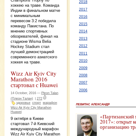
Champions Trophy по
2018
хоккею на траве. Команда
2017
Индии в финальном матче
с минимальным
2016
перевесом 3:2 победила
2015
команду Пакистана. По
мнению спортивных
2014
обозревателей, финал на
2013
стадионе Wisma Belia
2012
Hockey Stadium стал
лучшей демонстрацией
2011
современного азиатского
2010
хоккея на траве.
2009
Wizz Air Kyiv City
2008
Marathon 2016
2007
стартовал с Huawei
2006
14 October, 2016 —
Pleon Talan
(Плеон Талан)
|
272
здоровье
спорт
марафон
ЛЕВИТАС АЛЕКСАНДР
Wizz Air Kyiv City Marathon
Huawei
«Партизанский 
9 октября в Киеве
2017»: открыт к
стартовал 7-й Киевский
организацию тр
международный марафон
Wizz Air Kyiv City Marathon