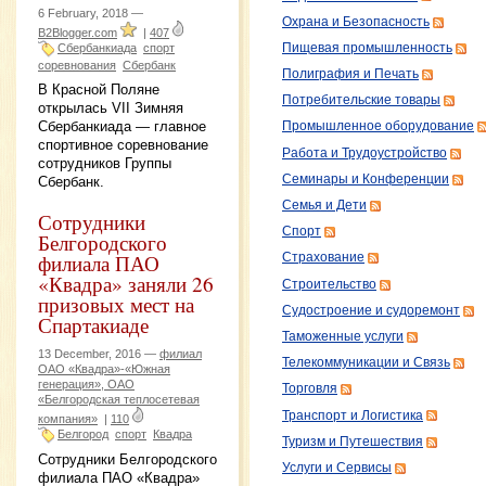
6 February, 2018 —
Охрана и Безопасность
B2Blogger.com
|
407
Пищевая промышленность
Сбербанкиада
спорт
соревнования
Сбербанк
Полиграфия и Печать
В Красной Поляне
Потребительские товары
открылась VII Зимняя
Сбербанкиада — главное
Промышленное оборудование
спортивное соревнование
Работа и Трудоустройство
сотрудников Группы
Семинары и Конференции
Сбербанк.
Семья и Дети
Сотрудники
Спорт
Белгородского
филиала ПАО
Страхование
«Квадра» заняли 26
Строительство
призовых мест на
Судостроение и судоремонт
Спартакиаде
Таможенные услуги
13 December, 2016 —
филиал
Телекоммуникации и Связь
ОАО «Квадра»-«Южная
генерация», ОАО
Торговля
«Белгородская теплосетевая
Транспорт и Логистика
компания»
|
110
Белгород
спорт
Квадра
Туризм и Путешествия
Сотрудники Белгородского
Услуги и Сервисы
филиала ПАО «Квадра»