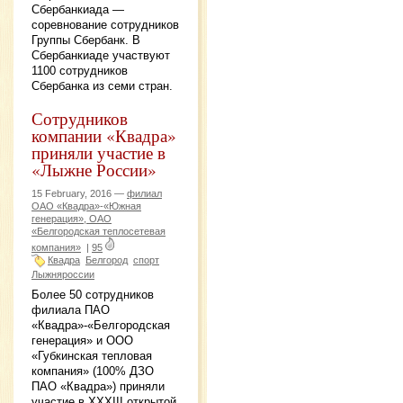
Сбербанкиада —
соревнование сотрудников
Группы Сбербанк. В
Сбербанкиаде участвуют
1100 сотрудников
Сбербанка из семи стран.
Сотрудников
компании «Квадра»
приняли участие в
«Лыжне России»
15 February, 2016 —
филиал
ОАО «Квадра»-«Южная
генерация», ОАО
«Белгородская теплосетевая
компания»
|
95
Квадра
Белгород
спорт
Лыжняроссии
Более 50 сотрудников
филиала ПАО
«Квадра»-«Белгородская
генерация» и ООО
«Губкинская тепловая
компания» (100% ДЗО
ПАО «Квадра») приняли
участие в ХХХIII открытой