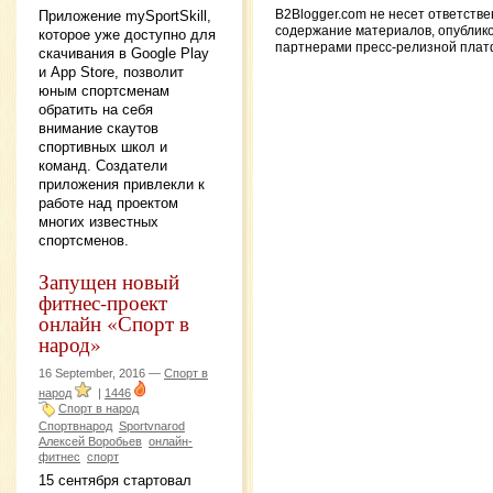
Приложение mySportSkill,
B2Blogger.com не несет ответстве
содержание материалов, опублик
которое уже доступно для
партнерами пресс-релизной пла
скачивания в Google Play
и App Store, позволит
юным спортсменам
обратить на себя
внимание скаутов
спортивных школ и
команд. Создатели
приложения привлекли к
работе над проектом
многих известных
спортсменов.
Запущен новый
фитнес-проект
онлайн «Спорт в
народ»
16 September, 2016 —
Спорт в
народ
|
1446
Спорт в народ
Спортвнарод
Sportvnarod
Алексей Воробьев
онлайн-
фитнес
спорт
15 сентября стартовал