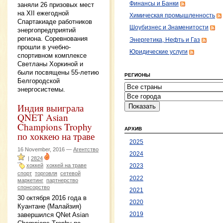
Финансы и Банки
заняли 26 призовых мест
на XII ежегодной
Химическая промышленность
Спартакиаде работников
Шоубизнес и Знаменитости
энергопредприятий
региона. Соревнования
Энергетика, Нефть и Газ
прошли в учебно-
Юридические услуги
спортивном комплексе
Светланы Хоркиной и
были посвящены 55-летию
РЕГИОНЫ
Белгородской
энергосистемы.
Индия выиграла
QNET Asian
Champions Trophy
АРХИВ
по хоккею на траве
2025
16 November, 2016 —
Агентство
2024
|
2824
хоккей
хоккей на траве
2023
спорт
торговля
сетевой
2022
маркетинг
партнерство
спонсорство
2021
30 октября 2016 года в
2020
Куантане (Малайзия)
2019
завершился QNet Asian