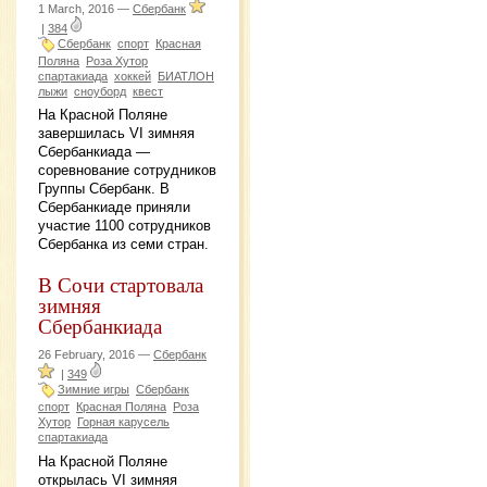
1 March, 2016 —
Сбербанк
|
384
Сбербанк
спорт
Красная
Поляна
Роза Хутор
спартакиада
хоккей
БИАТЛОН
лыжи
сноуборд
квест
На Красной Поляне
завершилась VI зимняя
Сбербанкиада —
соревнование сотрудников
Группы Сбербанк. В
Сбербанкиаде приняли
участие 1100 сотрудников
Сбербанка из семи стран.
В Сочи стартовала
зимняя
Сбербанкиада
26 February, 2016 —
Сбербанк
|
349
Зимние игры
Сбербанк
спорт
Красная Поляна
Роза
Хутор
Горная карусель
спартакиада
На Красной Поляне
открылась VI зимняя