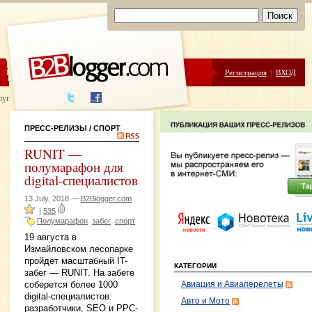
ЦЕНЫ
ПОМОЩЬ
Регистрация
|
ВХОД
луги написания
ПРЕСС-РЕЛИЗЫ
/ СПОРТ
RUNIT —
полумарафон для
digital-специалистов
13 July, 2018 —
B2Blogger.com
|
535
Полумарафон
забег
спорт
19 августа в
Измайловском лесопарке
пройдет масштабный IT-
КАТЕГОРИИ
забег — RUNIT. На забеге
соберется более 1000
Авиация и Авиаперелеты
digital-специалистов:
Авто и Мото
разработчики, SEO и PPC-