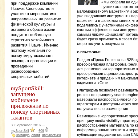
«Мы собрали на одн
при поддержке компании
лучших экспертов по
Huawei. Спонсорство и
малобюджетному маркетингу и би
участие в мероприятиях,
уже внедривших инструменты пар
направленных на развитие
маркетинга в своих компаниях, чт
физической культуры и
поделились с участниками конфе
активного образа жизни
самыми эффективными инструмен
входит в глобальную
самыми яркими „фишками“, котор
будет сразу применить в своем би
стратегию устойчивого
скоро получить результат»
развития Huawei. Именно
поэтому компания по
О ПЛАТФОРМЕ
всему миру оказывает
Раздел «Пресс-Релизы» на B2Blo
помощь в организации и
пресс-релизная платформа (рели
проведении
для размещения корпоративных н
разнообразных
пресс-релизов с целью распростр
спортивных событий.
интернете и придачи им максима
видимости в Сети.
mySportSkill:
Платформа позволяет размещать
запущено
релизы по принципу search engine vi
мобильное
материалы распространяются по
приложение по
агрегаторам и доступны через пои
получаса после размещения.
поиску спортивных
талантов
Размещение корпоративных пресс
принципу media visibility гарантир
30 September, 2016 —
распространение материала по к
информационных агентств и переп
mySportSkill
|
609
публикации ведущими онлайн СМ
команда
спорт
mySportSkill