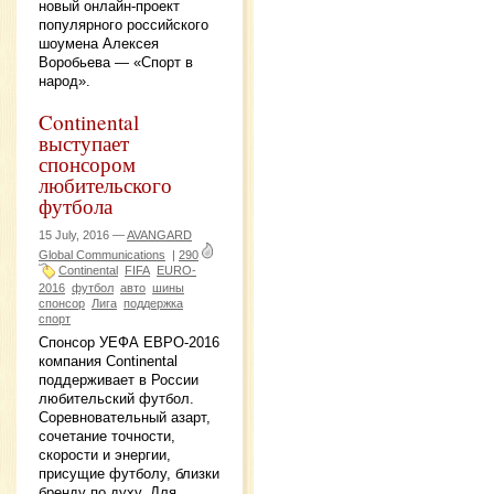
новый онлайн-проект
популярного российского
шоумена Алексея
Воробьева — «Спорт в
народ».
Continental
выступает
спонсором
любительского
футбола
15 July, 2016 —
AVANGARD
Global Communications
|
290
Continental
FIFA
EURO-
2016
футбол
авто
шины
спонсор
Лига
поддержка
спорт
Спонсор УЕФА ЕВРО-2016
компания Continental
поддерживает в России
любительский футбол.
Соревновательный азарт,
сочетание точности,
скорости и энергии,
присущие футболу, близки
бренду по духу. Для