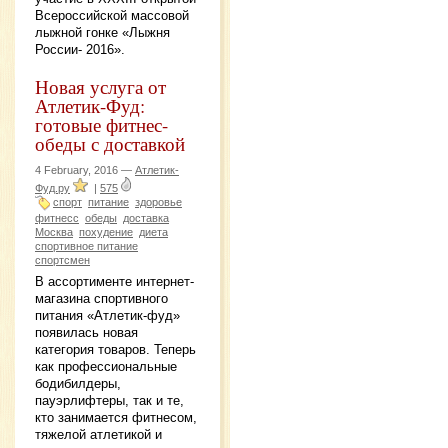
Всероссийской массовой
лыжной гонке «Лыжня
России- 2016».
Новая услуга от
Атлетик-Фуд:
готовые фитнес-
обеды с доставкой
4 February, 2016 —
Атлетик-
Фуд.ру
|
575
спорт
питание
здоровье
фитнесс
обеды
доставка
Москва
похудение
диета
спортивное питание
спортсмен
В ассортименте интернет-
магазина спортивного
питания «Атлетик-фуд»
появилась новая
категория товаров. Теперь
как профессиональные
бодибилдеры,
пауэрлифтеры, так и те,
кто занимается фитнесом,
тяжелой атлетикой и