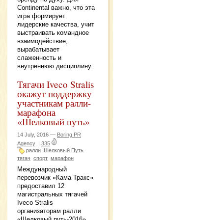
Continental важно, что эта
игра формирует
лидерские качества, учит
выстраивать командное
взаимодействие,
вырабатывает
слаженность и
внутреннюю дисциплину.
Тягачи Iveco Stralis
окажут поддержку
участникам ралли-
марафона
«Шелковый путь»
14 July, 2016 —
Boring PR
Agency
|
335
ралли
Шелковый Путь
тягач
спорт
марафон
Международный
перевозчик «Кама-Тракс»
предоставил 12
магистральных тягачей
Iveco Stralis
организаторам ралли
«Шелковый путь-2016».