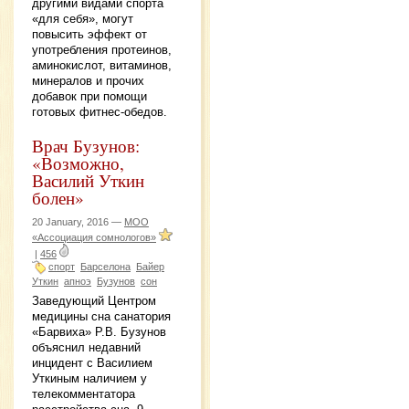
другими видами спорта
«для себя», могут
повысить эффект от
употребления протеинов,
аминокислот, витаминов,
минералов и прочих
добавок при помощи
готовых фитнес-обедов.
Врач Бузунов:
«Возможно,
Василий Уткин
болен»
20 January, 2016 —
МОО
«Ассоциация сомнологов»
|
456
спорт
Барселона
Байер
Уткин
апноэ
Бузунов
сон
Заведующий Центром
медицины сна санатория
«Барвиха» Р.В. Бузунов
объяснил недавний
инцидент с Василием
Уткиным наличием у
телекомментатора