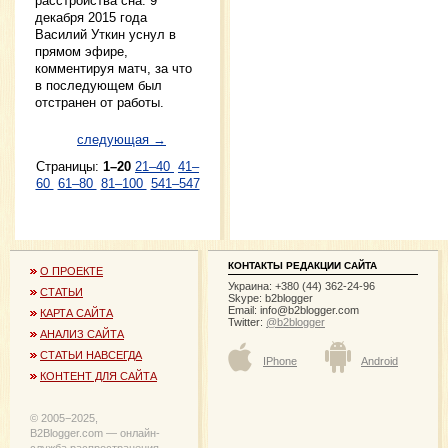
расстройства сна. 9
декабря 2015 года
Василий Уткин уснул в
прямом эфире,
комментируя матч, за что
в последующем был
отстранен от работы.
следующая →
Страницы:
1–20
21–40
41–
60
61–80
81–100
541–547
КОНТАКТЫ РЕДАКЦИИ САЙТА
О ПРОЕКТЕ
Украина: +380 (44) 362-24-96
СТАТЬИ
Skype: b2blogger
Email:
info@b2blogger.com
КАРТА САЙТА
Twitter:
@b2blogger
АНАЛИЗ САЙТА
СТАТЬИ НАВСЕГДА
IPhone
Android
КОНТЕНТ ДЛЯ САЙТА
© 2005−2025,
B2Blogger.com — онлайн-
служба распространения