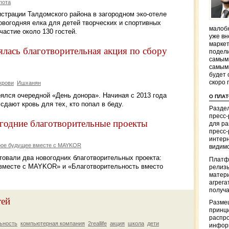
пота
страции Талдомского района в загородном эко-отеле
овогодняя елка для детей творческих и спортивных
малобю
частие около 130 гостей.
уже вн
маркет
лась благотворительная акция по сбору
подели
самым
самым
будет 
скоро 
крови
Ишханян
ялся очередной «День донора». Начиная с 2013 года
О ПЛА
сдают кровь для тех, кто попал в беду.
Раздел
пресс
одние благотворительные проекты
для р
пресс-
интерн
рое будущее вместе с MAYKOR
видимо
овали два новогодних благотворительных проекта:
Платф
 вместе с MAYKOR» и «Благотворительность вместо
релизы
матер
агрега
получа
тей
Разме
принци
распр
ьность
компьютерная компания
2reallife
акция
школа
дети
информ