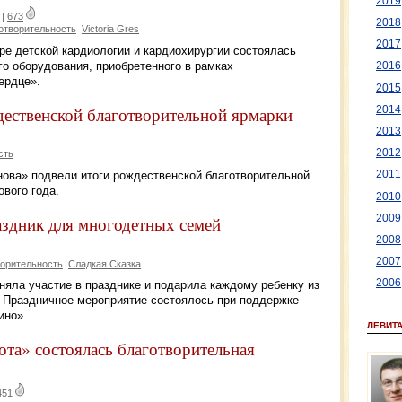
2019
|
673
2018
отворительность
Victoria Gres
2017
ре детской кардиологии и кардиохирургии состоялась
о оборудования, приобретенного в рамках
2016
ердце».
2015
дественской благотворительной ярмарки
2014
2013
2012
сть
нова» подвели итоги рождественской благотворительной
2011
вого года.
2010
2009
аздник для многодетных семей
2008
2007
ворительность
Сладкая Сказка
2006
няла участие в празднике и подарила каждому ребенку из
 Праздничное мероприятие состоялось при поддержке
ино».
ЛЕВИТ
ота» состоялась благотворительная
451