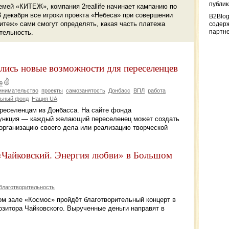
публи
мей «КИТЕЖ», компания 2reallife начинает кампанию по
3 декабря все игроки проекта «Небеса» при совершении
B2Blog
Китеж» сами смогут определять, какая часть платежа
содер
партн
ительность.
лись новые возможности для переселенцев
9
инимательство
проекты
самозанятость
Донбасс
ВПЛ
работа
льный фонд
Нация UA
реселенцам из Донбасса. На сайте фонда
я функция — каждый желающий переселенец может создать
 организацию своего дела или реализацию творческой
«Чайковский. Энергия любви» в Большом
благотворительность
ом зале «Космос» пройдёт благотворительный концерт в
озитора Чайковского. Вырученные деньги направят в