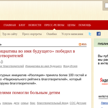
ГЛАВНАЯ
БЛОГ
НОВОСТИ
ПРЕСС-РЕЛИЗЫ
ЦЕНЫ
ПОМОЩЬ
Тур по сайту
Пресс-портреты
Ошибки
Услуги написания
Ь
циатива во имя будущего» победил в
отворителей
нг благотворителей
Инициатива во имя будущего
Фонд Игоря
турных инициатив «Изоляция» приняла более 100 гостей и
о «Национального рейтинга благотворителей», который
орума благотворителей».
телями помогли больным детям
КАТЕГ
Авиа
ь
помощь
дети
семьи
бокс
благотворительный фонд
СОС Детские