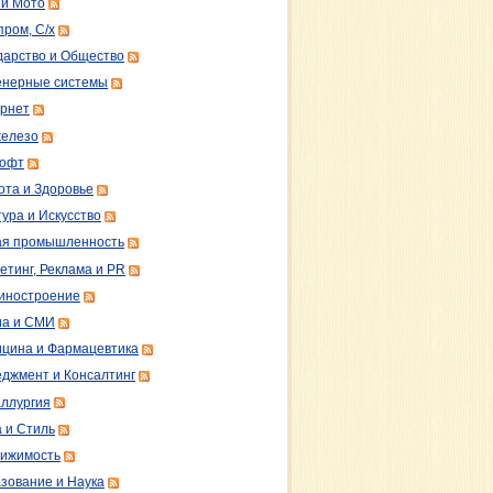
 и Мото
пром, С/х
дарство и Общество
нерные системы
рнет
железо
софт
ота и Здоровье
тура и Искусство
ая промышленность
етинг, Реклама и PR
иностроение
а и СМИ
цина и Фармацевтика
джмент и Консалтинг
ллургия
 и Стиль
ижимость
зование и Наука