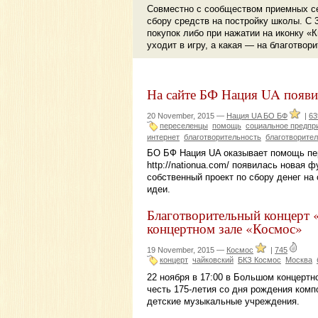
Совместно с сообществом приемных се
сбору средств на постройку школы. С 
покупок либо при нажатии на иконку «
уходит в игру, а какая — на благотвор
На сайте БФ Нация UA появи
20 November, 2015 —
Нация UA БО БФ
|
63
переселенцы
помощь
социальное предпр
интернет
благотворительность
благотворите
БО БФ Нация UA оказывает помощь пе
http://nationua.com/ появилась нова
собственный проект по сбору денег на
идеи.
Благотворительный концерт 
концертном зале «Космос»
19 November, 2015 —
Космос
|
745
концерт
чайковский
БКЗ Космос
Москва
22 ноября в 17:00 в Большом концертн
честь 175-летия со дня рождения комп
детские музыкальные учреждения.