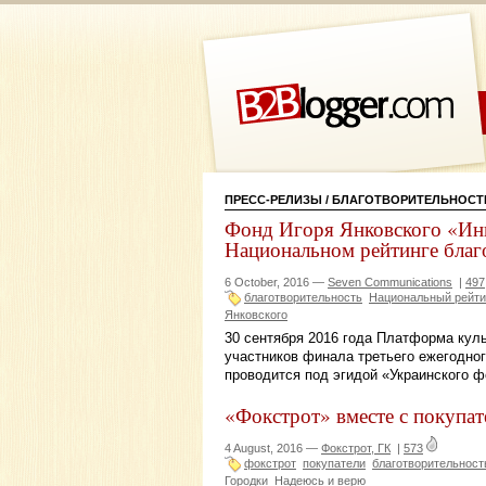
ПРЕСС-РЕЛИЗЫ
/ БЛАГОТВОРИТЕЛЬНОСТ
Фонд Игоря Янковского «Ини
Национальном рейтинге благ
6 October, 2016 —
Seven Communications
|
497
благотворительность
Национальный рейти
Янковского
30 сентября 2016 года Платформа куль
участников финала третьего ежегодног
проводится под эгидой «Украинского ф
«Фокстрот» вместе с покупа
4 August, 2016 —
Фокстрот, ГК
|
573
фокстрот
покупатели
благотворительност
Городки
Надеюсь и верю