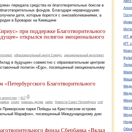
Авто
 дома» передала средства из благотворительных боксов в
Агро
х благотворительных фондов. Благодаря неравнодушию
олучили дети, которые борются с онкозаболеваниями, а
Госу
ородке в Броварах на Киевщине
Инже
Сириус» при поддержке Благотворительного
Инте
удущее» открылся полигон эмоционального
ИТ: 
ИТ: 
Крас
нтеллект
образовательный центр Сириус
эмоциональный интеллект
Куль
Вклад в будущее» совместно с образовательным центром
Легк
ыставочный полигон «Ego», посвященный эмоциональному
Марк
Маш
м «Петербургского Благотворительного
Меди
Меди
 агентство
|
417
Мене
рафон
спорт
помощь детям
забег
Новости Санкт-Петербурга
спб
Мета
 в Приморском парке Победы на Крестовском острове
ительный Марафон», посвященный Международному дню
Мода
Недв
аготворительного фонда Сбербанка «Вклад
Обра