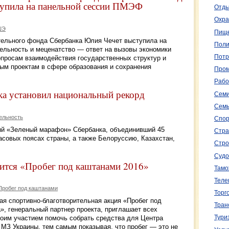
тупила на панельной сессии ПМЭФ
Отды
Охра
ШЭ
Пище
тельного фонда Сбербанка Юлия Чечет выступила на
Поли
льность и меценатство — ответ на вызовы экономики
Потр
просам взаимодействия государственных структур и
ным проектам в сфере образования и сохранения
Пром
Рабо
а установил национальный рекорд
Семи
Семь
ельность
Спор
ый «Зеленый марафон» Сбербанка, объединивший 45
Стра
асовых поясах страны, а также Белоруссию, Казахстан,
Стро
Судо
ится «Пробег под каштанами 2016»
Тамо
Теле
Пробег под каштанами
Торг
ная спортивно-благотворительная акция «Пробег под
Тран
», генеральный партнер проекта, приглашает всех
воим участием помочь собрать средства для Центра
Тури
 МЗ Украины, тем самым показывая, что пробег — это не