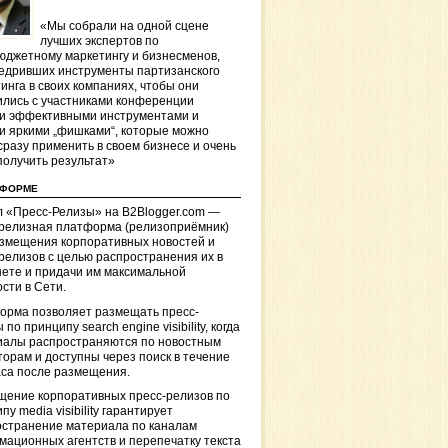
«Мы собрали на одной сцене
лучших экспертов по
джетному маркетингу и бизнесменов,
едривших инструменты партизанского
инга в своих компаниях, чтобы они
лись с участниками конференции
и эффективными инструментами и
и яркими „фишками“, которые можно
сразу применить в своем бизнесе и очень
получить результат»
ТФОРМЕ
 «Пресс-Релизы» на B2Blogger.com —
-релизная платформа (релизоприёмник)
азмещения корпоративных новостей и
релизов с целью распространения их в
ете и придачи им максимальной
сти в Сети.
орма позволяет размещать пресс-
 по принципу search engine visibility, когда
иалы распространяются по новостным
торам и доступны через поиск в течение
са после размещения.
щение корпоративных пресс-релизов по
пу media visibility гарантирует
остранение материала по каналам
ационных агентств и перепечатку текста