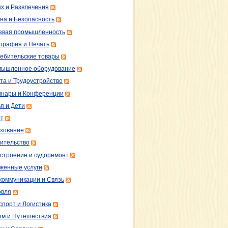
х и Развлечения
на и Безопасность
вая промышленность
графия и Печать
ебительские товары
ышленное оборудование
та и Трудоустройство
нары и Конференции
я и Дети
т
хование
ительство
строение и судоремонт
женные услуги
коммуникации и Связь
овля
спорт и Логистика
зм и Путешествия