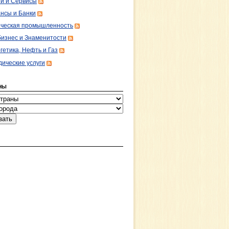
ги и Сервисы
нсы и Банки
ческая промышленность
изнес и Знаменитости
гетика, Нефть и Газ
ические услуги
НЫ