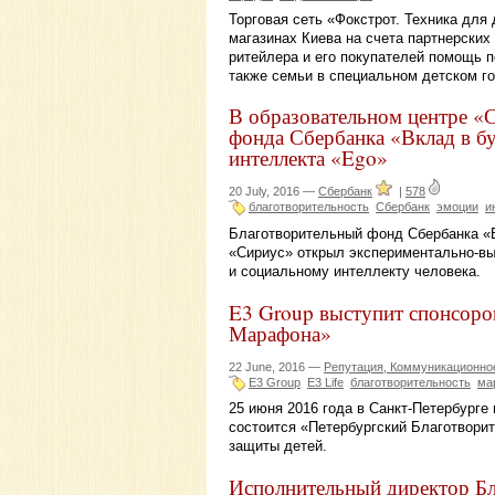
Торговая сеть «Фокстрот. Техника для
магазинах Киева на счета партнерски
ритейлера и его покупателей помощь п
также семьи в специальном детском г
В образовательном центре «
фонда Сбербанка «Вклад в б
интеллекта «Ego»
20 July, 2016 —
Сбербанк
|
578
благотворительность
Сбербанк
эмоции
и
Благотворительный фонд Сбербанка «
«Сириус» открыл экспериментально-в
и социальному интеллекту человека.
E3 Group выступит спонсоро
Марафона»
22 June, 2016 —
Репутация, Коммуникационное
E3 Group
E3 Life
благотворительность
ма
25 июня 2016 года в Санкт-Петербурге
состоится «Петербургский Благотвор
защиты детей.
Исполнительный директор Бл