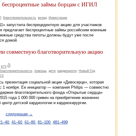
ь беспроцентные займы борцам с ИГИЛ
Л
благотворительность
вклад
Инвестиции
1» запустила беспрецедентную акцию для участников
ия предлагает беспроцентные займы российским военным
нежные средства пилоты должны будут уже после
тся домой.
или совместную благотворительную акцию
|
673
благотворительность
помощь
дети
кардиоцентр
Новый Год
ОЗ
ась презентация социальной акции «Дивосерце», которая
с 1 ноября. Ее инициатор — компания Philips — совместно
оддержке благотворительного фонда «Открытые сердца»
2015 года 1 000 000 гривен на приобретение жизненно
 центр детской кардиологии и кардиохирургии.
следующая →
21–40
41–60
61–80
81–100
481–499