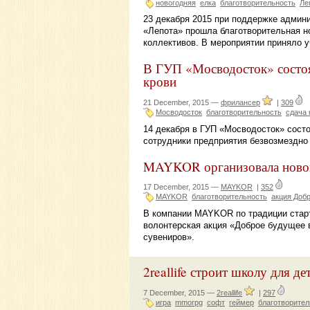
новогодняя
елка
благотворительность
Ле
23 декабря 2015 при поддержке админи
«Лепота» прошла благотворительная н
коллективов. В мероприятии приняло у
В ГУП «Мосводосток» состоя
крови
21 December, 2015 —
фрилансер
|
309
Мосводосток
благотворительность
сдача 
14 декабря в ГУП «Мосводосток» состо
сотрудники предприятия безвозмездно 
MAYKOR организовала новог
17 December, 2015 —
MAYKOR
|
352
MAYKOR
благотворительность
акция Доб
В компании MAYKOR по традиции старт
волонтерская акция «Доброе будущее
сувениров».
2reallife строит школу для де
7 December, 2015 —
2reallife
|
297
игра
mmorpg
софт
геймер
благотворител