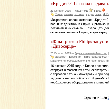
«Кредит 911» начал выдават
27 October, 2015 —
Кредит 911
|
1021
Сирия
пилоты
летчики
кредит
займ
ИГИ
Микрофинансовая компания «Кредит 91
военных действий в Сирии. Организац
летчикам и их семьям. Возвращать де
окончания войны в Сирии, когда верну
«Фокстрот» и Philips запуст
«Дивосерце»
20 October, 2015 —
Група компаний Фокстрот
фокстрот
Поврозник
Philips
березовская
кардиология
оборудование
виктория гресь
В
16 октября 2015 года в Киеве состоял
стартует в магазинах сети «Фокстрот» 
с торговой сетью «Фокстрот» и при п
задались целью собрать к 31 декабря 
необходимого оборудования в киевский
Страницы:
1–20