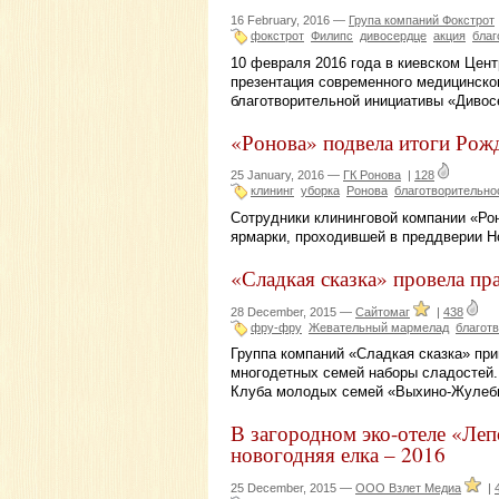
16 February, 2016 —
Група компаний Фокстрот
фокстрот
Филипс
дивосердце
акция
благ
10 февраля 2016 года в киевском Цент
презентация современного медицинског
благотворительной инициативы «Дивос
«Ронова» подвела итоги Рож
25 January, 2016 —
ГК Ронова
|
128
клининг
уборка
Ронова
благотворительно
Сотрудники клининговой компании «Ро
ярмарки, проходившей в преддверии Но
«Сладкая сказка» провела пр
28 December, 2015 —
Сайтомаг
|
438
фру-фру
Жевательный мармелад
благот
Группа компаний «Сладкая сказка» при
многодетных семей наборы сладостей.
Клуба молодых семей «Выхино-Жулеб
В загородном эко-отеле «Леп
новогодняя елка – 2016
25 December, 2015 —
ООО Взлет Медиа
|