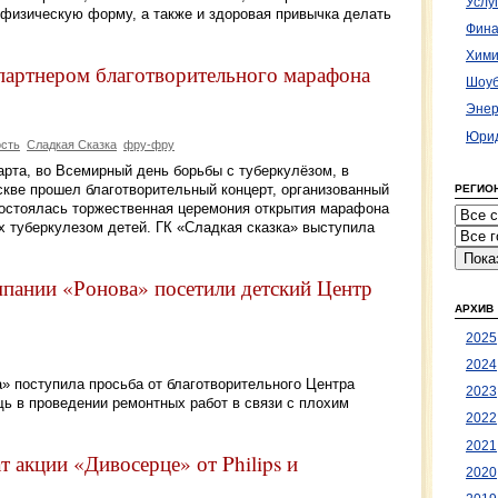
Услу
физическую форму, а также и здоровая привычка делать
Фина
Хими
 партнером благотворительного марафона
Шоуб
Энер
Юрид
ость
Сладкая Сказка
фру-фру
рта, во Всемирный день борьбы с туберкулёзом, в
скве прошел благотворительный концерт, организованный
РЕГИО
состоялась торжественная церемония открытия марафона
 туберкулезом детей. ГК «Сладкая сказка» выступила
пании «Ронова» посетили детский Центр
АРХИВ
2025
2024
» поступила просьба от благотворительного Центра
2023
ь в проведении ремонтных работ в связи с плохим
2022
2021
т акции «Дивосерце» от Philips и
2020