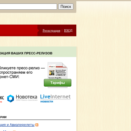
Регистрация
|
ВХОД
ОРИИ
ция и Авиаперелеты