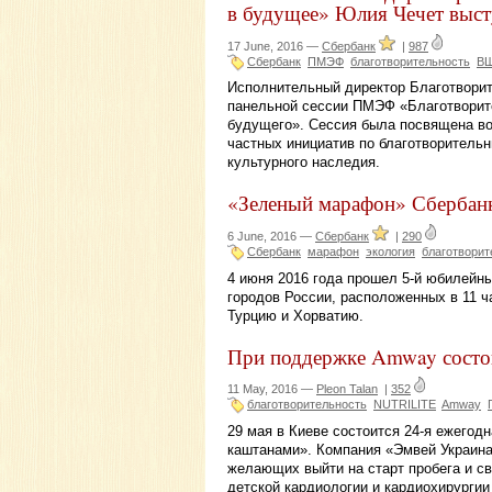
в будущее» Юлия Чечет выс
17 June, 2016 —
Сбербанк
|
987
Сбербанк
ПМЭФ
благотворительность
В
Исполнительный директор Благотвори
панельной сессии ПМЭФ «Благотворите
будущего». Сессия была посвящена во
частных инициатив по благотворитель
культурного наследия.
«Зеленый марафон» Сбербанк
6 June, 2016 —
Сбербанк
|
290
Сбербанк
марафон
экология
благотворит
4 июня 2016 года прошел 5-й юбилейн
городов России, расположенных в 11 ч
Турцию и Хорватию.
При поддержке Amway состо
11 May, 2016 —
Pleon Talan
|
352
благотворительность
NUTRILITE
Amway
29 мая в Киеве состоится 24-я ежегод
каштанами». Компания «Эмвей Украина
желающих выйти на старт пробега и с
детской кардиологии и кардиохирургии